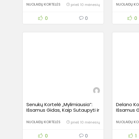
Kelionės Kilometre
NUOLAIDŲ KORTELĖS
NUOLAIDŲ KO
prieš 10 mėnesių
0
0
0
Senukų Kortelė „Mylimiausia“:
Delano Kor
Išsamus Gidas, Kaip Sutaupyti ir
Išsamus Gi
Gauti Daugiau
Mėgautis 
NUOLAIDŲ KORTELĖS
NUOLAIDŲ KO
prieš 10 mėnesių
0
0
1