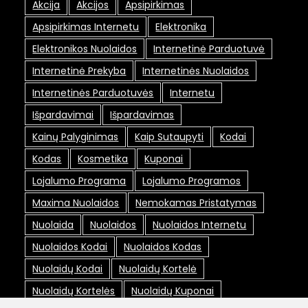
Akcija
Akcijos
Apsipirkimas
Apsipirkimas Internetu
Elektronika
Elektronikos Nuolaidos
Internetinė Parduotuvė
Internetinė Prekyba
Internetinės Nuolaidos
Internetinės Parduotuvės
Internetu
Išpardavimai
Išpardavimas
Kainų Palyginimas
Kaip Sutaupyti
Kodai
Kodas
Kosmetika
Kuponai
Lojalumo Programa
Lojalumo Programos
Maxima Nuolaidos
Nemokamas Pristatymas
Nuolaida
Nuolaidos
Nuolaidos Internetu
Nuolaidos Kodai
Nuolaidos Kodas
Nuolaidų Kodai
Nuolaidų Kortelė
Nuolaidų Kortelės
Nuolaidų Kuponai