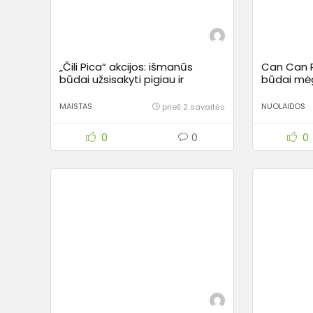
„Čili Pica“ akcijos: išmanūs
Can Can Pi
būdai užsisakyti pigiau ir
būdai mėg
mėgautis gardžiu maistu
ir sutaupy
MAISTAS
NUOLAIDOS
prieš 2 savaitės
0
0
0