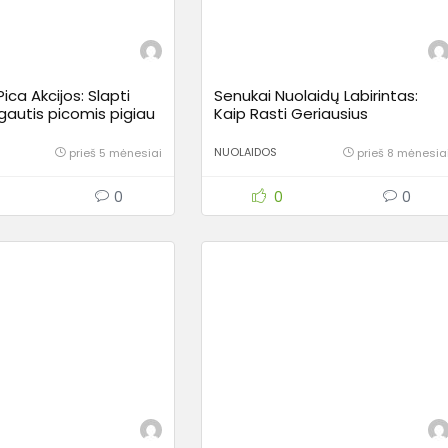
ca Akcijos: Slapti
Senukai Nuolaidų Labirintas:
autis picomis pigiau
Kaip Rasti Geriausius
ti kasdien
Pasiūlymus ir Meistriškai
Sutaupyti
NUOLAIDOS
prieš 5 mėnesiai
prieš 8 mėnesia
0
0
0