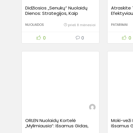
Didžiosios „Senukų“ Nuolaidų
Atraskit
Dienos: Strategijos, Kaip
Efektyviau
Sutaupyti Namų Atnaujinimui ir
Nuolaidą 
Ne Tik
NUOLAIDOS
PATARIMAI
prieš 8 mėnesiai
0
0
0
ORLEN Nuolaidų Kortelė
Moki-veži 
„Mylimiausia“: Išsamus Gidas,
Išsamus Gi
Kaip Sutaupyti Kiekviename
Išnaudoti