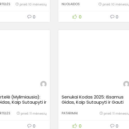
projektuose
RTELĖS
NUOLAIDOS
prieš 10 mėnesių
prieš 10 mėnesi
0
0
0
telė (Mylimiausia):
Senukai Kodas 2025: Išsamus
das, Kaip Sutaupyti ir
Gidas, Kaip Sutaupyti ir Gauti
Maistu Išmaniau
Geriausias Nuolaidas
RTELĖS
PATARIMAI
prieš 11 mėnesių
prieš 11 mėnesi
0
0
0