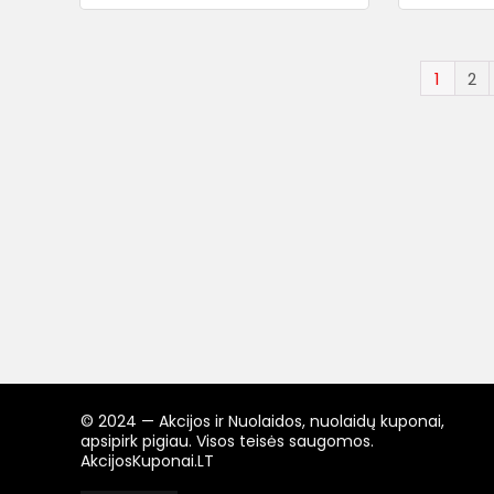
1
2
© 2024 — Akcijos ir Nuolaidos, nuolaidų kuponai,
apsipirk pigiau. Visos teisės saugomos.
AkcijosKuponai.LT