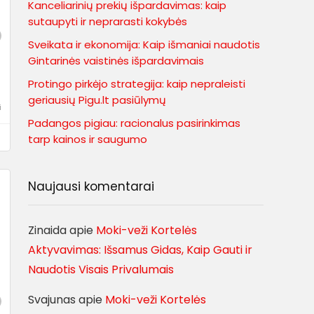
Kanceliarinių prekių išpardavimas: kaip
sutaupyti ir neprarasti kokybės
Sveikata ir ekonomija: Kaip išmaniai naudotis
Gintarinės vaistinės išpardavimais
Protingo pirkėjo strategija: kaip nepraleisti
geriausių Pigu.lt pasiūlymų
i
Padangos pigiau: racionalus pasirinkimas
tarp kainos ir saugumo
Naujausi komentarai
Zinaida
apie
Moki-veži Kortelės
Aktyvavimas: Išsamus Gidas, Kaip Gauti ir
Naudotis Visais Privalumais
Svajunas
apie
Moki-veži Kortelės