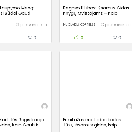
e Taupymo Meną:
Pegaso Klubas: Išsamus Gidas
si Būdai Gauti
Knygų Mylėtojams – Kaip
„Senukuose“
Išnaudoti Visas Galimybes?
NUOLAIDŲ KORTELĖS
prieš 8 mėnesiai
prieš 9 mėnesia
0
0
0
Kortelės Registracija:
Ermitažas nuolaidos kodas:
das, Kaip Gauti ir
Jūsų išsamus gidas, kaip
 Visus Privalumus
sutaupyti namų ir sodo