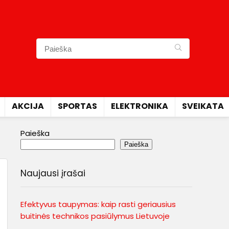
AKCIJA
SPORTAS
ELEKTRONIKA
SVEIKATA
Paieška
Paieška
Naujausi įrašai
Efektyvus taupymas: kaip rasti geriausius
buitinės technikos pasiūlymus Lietuvoje