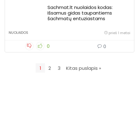
Sachmat.lt nuolaidos kodas:
Išsamus gidas taupantiems
šachmatų entuziastams
NUOLAIDOS
prieš 1 metai
0
0
1
2
3
Kitas puslapis »