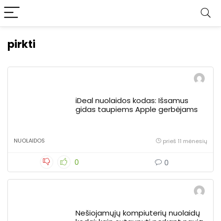
pirkti
iDeal nuolaidos kodas: Išsamus
gidas taupiems Apple gerbėjams
NUOLAIDOS
prieš 11 mėnesių
0
0
Nešiojamųjų kompiuterių nuolaidų