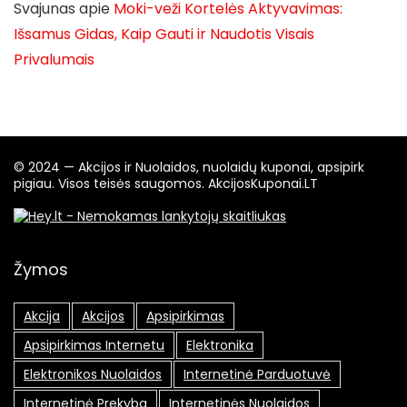
Svajunas
apie
Moki-veži Kortelės Aktyvavimas:
Išsamus Gidas, Kaip Gauti ir Naudotis Visais
Privalumais
© 2024 — Akcijos ir Nuolaidos, nuolaidų kuponai, apsipirk
pigiau. Visos teisės saugomos. AkcijosKuponai.LT
Žymos
Akcija
Akcijos
Apsipirkimas
Apsipirkimas Internetu
Elektronika
Elektronikos Nuolaidos
Internetinė Parduotuvė
Internetinė Prekyba
Internetinės Nuolaidos