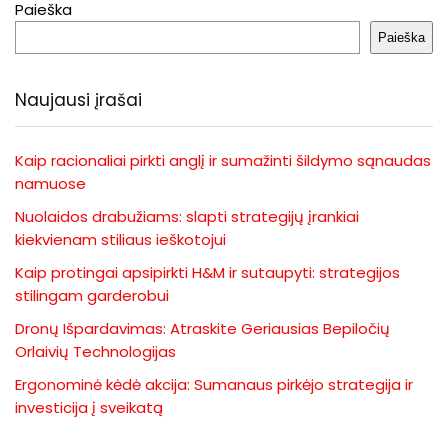
Paieška
Paieška
Naujausi įrašai
Kaip racionaliai pirkti anglį ir sumažinti šildymo sąnaudas
namuose
Nuolaidos drabužiams: slapti strategijų įrankiai
kiekvienam stiliaus ieškotojui
Kaip protingai apsipirkti H&M ir sutaupyti: strategijos
stilingam garderobui
Dronų Išpardavimas: Atraskite Geriausias Bepiločių
Orlaivių Technologijas
Ergonominė kėdė akcija: Sumanaus pirkėjo strategija ir
investicija į sveikatą