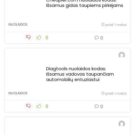
Išsamus gidas taupiems pirkėjams
NUOLAIDOS
prieš 1 metai
0
0
Diagtools nuolaidos kodas:
Išsamus vadovas taupančiam
automobilių entuziastui
NUOLAIDOS
prieš 1 metai
0
0