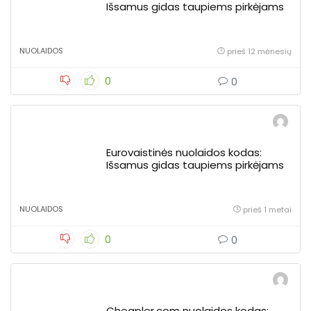
Išsamus gidas taupiems pirkėjams
NUOLAIDOS
prieš 12 mėnesių
0
0
Eurovaistinės nuolaidos kodas:
Išsamus gidas taupiems pirkėjams
NUOLAIDOS
prieš 1 metai
0
0
Cheapler.com nuolaidos kodas: