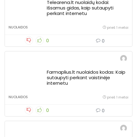
Telearena.lt nuolaidų kodai:
Išsamus gidas, kaip sutaupyti
perkant internetu
NUOLAIDOS
prieš 1 metai
0
0
Farmaplius.lt nuolaidos kodas: Kaip
sutaupyti perkant vaistinėje
internetu
NUOLAIDOS
prieš 1 metai
0
0