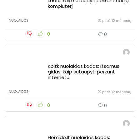
kodai: kaip sutaupyti perkant naują
kompiuterį
NUOLAIDOS
prieš 12 mėnesių
0
0
Koitk nuolaidos kodas: Išsamus
gidas, kaip sutaupyti perkant
internetu
NUOLAIDOS
prieš 12 mėnesių
0
0
Homido.lt nuolaidos kodas: