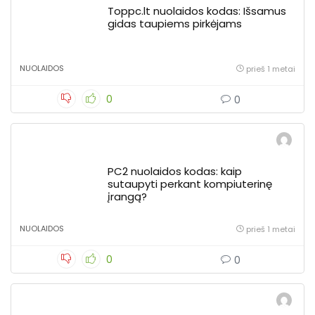
Toppc.lt nuolaidos kodas: Išsamus
gidas taupiems pirkėjams
NUOLAIDOS
prieš 1 metai
0
0
PC2 nuolaidos kodas: kaip
sutaupyti perkant kompiuterinę
įrangą?
NUOLAIDOS
prieš 1 metai
0
0