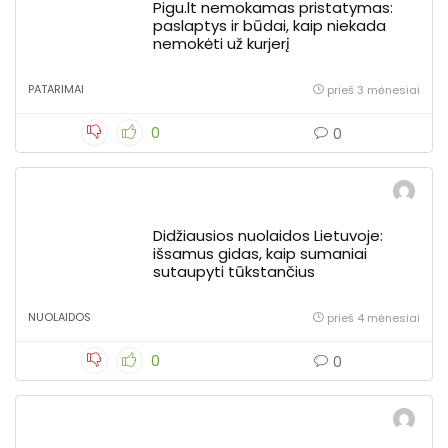
Pigu.lt nemokamas pristatymas:
paslaptys ir būdai, kaip niekada
nemokėti už kurjerį
PATARIMAI
prieš 3 mėnesiai
0
0
Didžiausios nuolaidos Lietuvoje:
išsamus gidas, kaip sumaniai
sutaupyti tūkstančius
NUOLAIDOS
prieš 4 mėnesiai
0
0