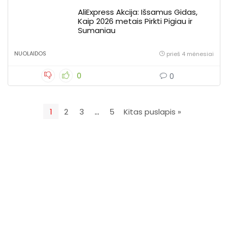
AliExpress Akcija: Išsamus Gidas,
Kaip 2026 metais Pirkti Pigiau ir
Sumaniau
NUOLAIDOS
prieš 4 mėnesiai
0
0
1
2
3
…
5
Kitas puslapis »