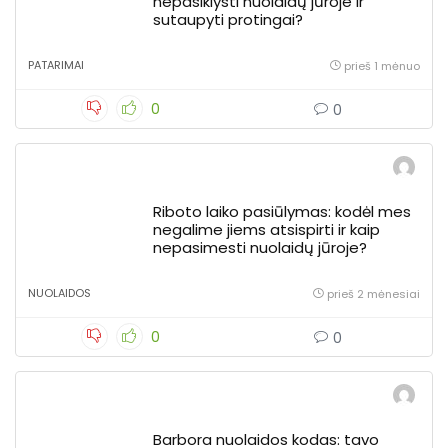
nepasiklysti nuolaidų jūroje ir
sutaupyti protingai?
PATARIMAI
prieš 1 mėnuo
0
0
Riboto laiko pasiūlymas: kodėl mes
negalime jiems atsispirti ir kaip
nepasimesti nuolaidų jūroje?
NUOLAIDOS
prieš 2 mėnesiai
0
0
Barbora nuolaidos kodas: tavo