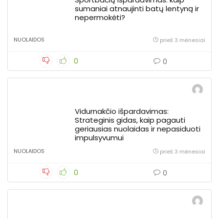
sumaniai atnaujinti batų lentyną ir
nepermokėti?
NUOLAIDOS
prieš 3 mėnesiai
0
0
Vidurnakčio išpardavimas:
Strateginis gidas, kaip pagauti
geriausias nuolaidas ir nepasiduoti
impulsyvumui
NUOLAIDOS
prieš 3 mėnesiai
0
0