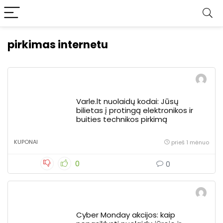
pirkimas internetu
Varle.lt nuolaidų kodai: Jūsų
bilietas į protingą elektronikos ir
buities technikos pirkimą
KUPONAI
prieš 1 mėnuo
0
0
Cyber Monday akcijos: kaip