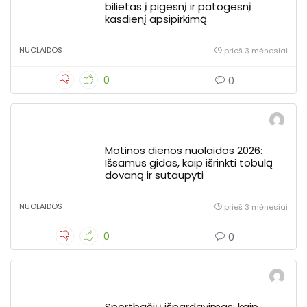
bilietas į pigesnį ir patogesnį
kasdienį apsipirkimą
NUOLAIDOS
prieš 3 mėnesiai
0
0
Motinos dienos nuolaidos 2026:
Išsamus gidas, kaip išrinkti tobulą
dovaną ir sutaupyti
NUOLAIDOS
prieš 3 mėnesiai
0
0
Sportbačių išpardavimas: kaip