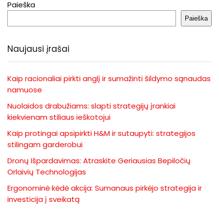
Paieška
Paieška
Naujausi įrašai
Kaip racionaliai pirkti anglį ir sumažinti šildymo sąnaudas
namuose
Nuolaidos drabužiams: slapti strategijų įrankiai
kiekvienam stiliaus ieškotojui
Kaip protingai apsipirkti H&M ir sutaupyti: strategijos
stilingam garderobui
Dronų Išpardavimas: Atraskite Geriausias Bepiločių
Orlaivių Technologijas
Ergonominė kėdė akcija: Sumanaus pirkėjo strategija ir
investicija į sveikatą