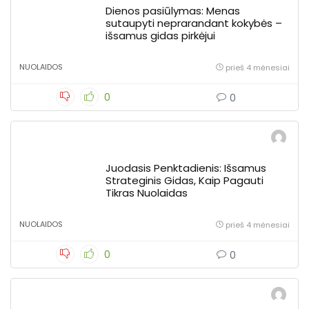
Dienos pasiūlymas: Menas
sutaupyti neprarandant kokybės –
išsamus gidas pirkėjui
NUOLAIDOS
prieš 4 mėnesiai
0
0
Juodasis Penktadienis: Išsamus
Strateginis Gidas, Kaip Pagauti
Tikras Nuolaidas
NUOLAIDOS
prieš 4 mėnesiai
0
0