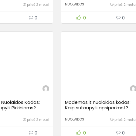
NUOLAIDOS
prieš 2 metai
prieš 2 meta
0
0
0
t Nuolaidos Kodas:
Modemas.lt nuolaidos kodas:
pyti Pirkiniams?
Kaip sutaupyti apsiperkant?
NUOLAIDOS
prieš 2 metai
prieš 2 meta
0
0
0