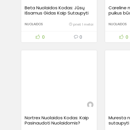
Beta Nuolaidos Kodas: Jūsų
Careline 
Išsamus Gidas Kaip Sutaupyti
puikus bū
Apsiperkant Internetu su Beta
NUOLAIDOS
NUOLAIDOS
prieš 1 metai
0
0
0
Nortrex Nuolaidos Kodas: Kaip
Muresta n
Pasinaudoti Nuolaidomis?
sutaupyti