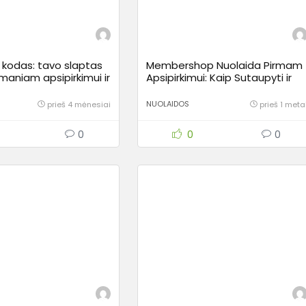
 kodas: tavo slaptas
Membershop Nuolaida Pirmam
maniam apsipirkimui ir
Apsipirkimui: Kaip Sutaupyti ir
ioms santaupoms
Protingai Pradėti?
NUOLAIDOS
prieš 4 mėnesiai
prieš 1 meta
0
0
0