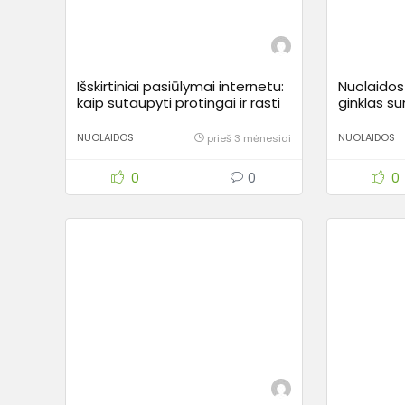
Išskirtiniai pasiūlymai internetu:
Nuolaidos
kaip sutaupyti protingai ir rasti
ginklas su
paslėptas nuolaidas?
didžiaus
NUOLAIDOS
NUOLAIDOS
prieš 3 mėnesiai
0
0
0