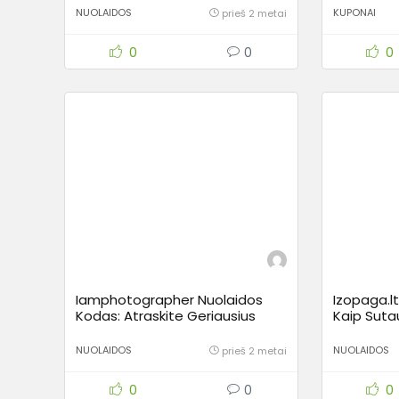
NUOLAIDOS
KUPONAI
prieš 2 metai
0
0
0
Iamphotographer Nuolaidos
Izopaga.l
Kodas: Atraskite Geriausius
Kaip Sutau
Fotografijos Pasiūlymus
NUOLAIDOS
NUOLAIDOS
prieš 2 metai
0
0
0