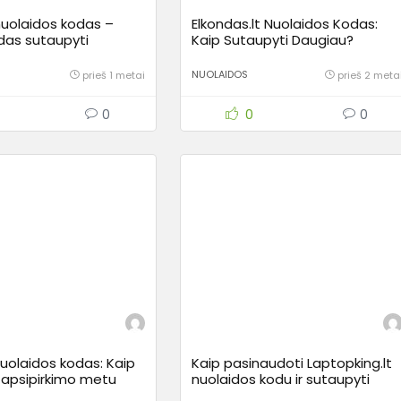
nuolaidos kodas –
Elkondas.lt Nuolaidos Kodas:
das sutaupyti
Kaip Sutaupyti Daugiau?
NUOLAIDOS
prieš 1 metai
prieš 2 meta
0
0
0
uolaidos kodas: Kaip
Kaip pasinaudoti Laptopking.lt
 apsipirkimo metu
nuolaidos kodu ir sutaupyti
pirkdami kompiuterius