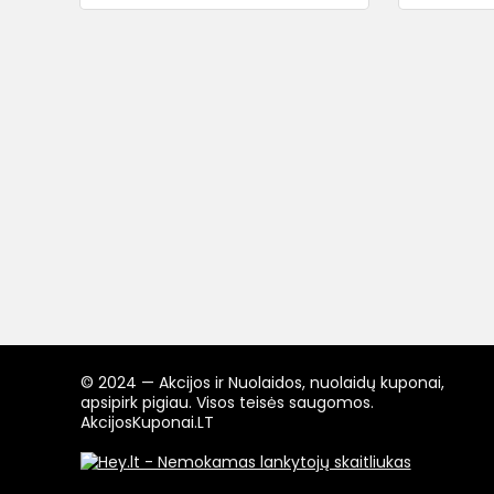
© 2024 — Akcijos ir Nuolaidos, nuolaidų kuponai,
apsipirk pigiau. Visos teisės saugomos.
AkcijosKuponai.LT