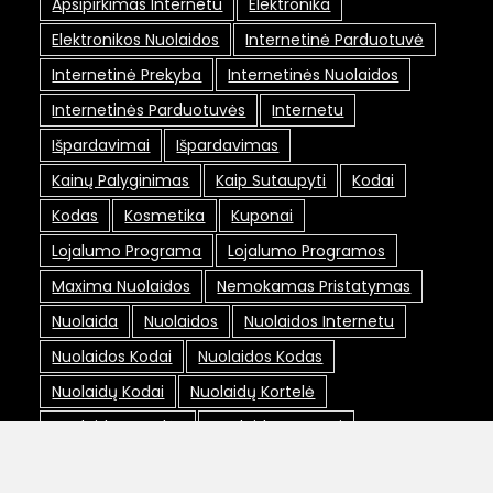
Apsipirkimas Internetu
Elektronika
Elektronikos Nuolaidos
Internetinė Parduotuvė
Internetinė Prekyba
Internetinės Nuolaidos
Internetinės Parduotuvės
Internetu
Išpardavimai
Išpardavimas
Kainų Palyginimas
Kaip Sutaupyti
Kodai
Kodas
Kosmetika
Kuponai
Lojalumo Programa
Lojalumo Programos
Maxima Nuolaidos
Nemokamas Pristatymas
Nuolaida
Nuolaidos
Nuolaidos Internetu
Nuolaidos Kodai
Nuolaidos Kodas
Nuolaidų Kodai
Nuolaidų Kortelė
Nuolaidų Kortelės
Nuolaidų Kuponai
Nuolaidų Svetainės
Pasiūlymai
Pigiau