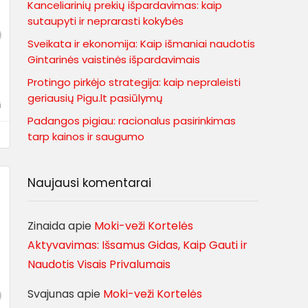
Kanceliarinių prekių išpardavimas: kaip
sutaupyti ir neprarasti kokybės
Sveikata ir ekonomija: Kaip išmaniai naudotis
Gintarinės vaistinės išpardavimais
Protingo pirkėjo strategija: kaip nepraleisti
geriausių Pigu.lt pasiūlymų
i
Padangos pigiau: racionalus pasirinkimas
tarp kainos ir saugumo
Naujausi komentarai
Zinaida
apie
Moki-veži Kortelės
Aktyvavimas: Išsamus Gidas, Kaip Gauti ir
Naudotis Visais Privalumais
Svajunas
apie
Moki-veži Kortelės