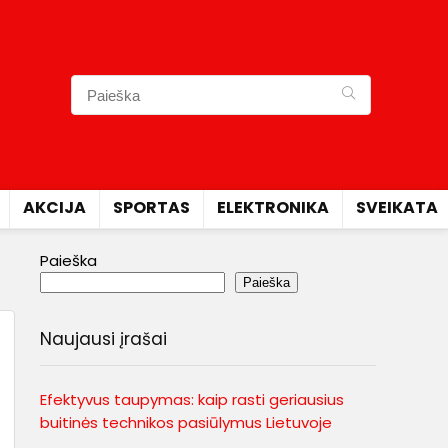
AKCIJA
SPORTAS
ELEKTRONIKA
SVEIKATA
Paieška
Paieška
Naujausi įrašai
Efektyvus taupymas: kaip rasti geriausius
buitinės technikos pasiūlymus Lietuvoje