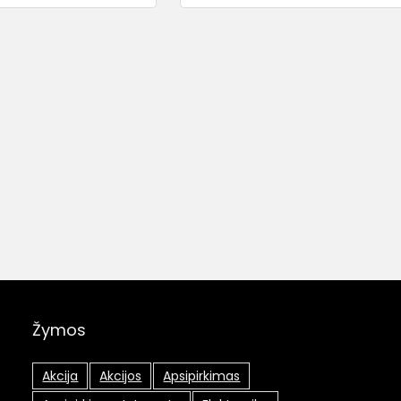
Žymos
Akcija
Akcijos
Apsipirkimas