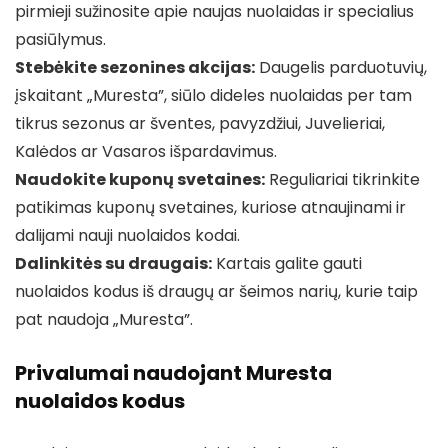
pirmieji sužinosite apie naujas nuolaidas ir specialius
pasiūlymus.
Stebėkite sezonines akcijas:
Daugelis parduotuvių,
įskaitant „Muresta”, siūlo dideles nuolaidas per tam
tikrus sezonus ar šventes, pavyzdžiui, Juvelieriai,
Kalėdos ar Vasaros išpardavimus.
Naudokite kuponų svetaines:
Reguliariai tikrinkite
patikimas kuponų svetaines, kuriose atnaujinami ir
dalijami nauji nuolaidos kodai.
Dalinkitės su draugais:
Kartais galite gauti
nuolaidos kodus iš draugų ar šeimos narių, kurie taip
pat naudoja „Muresta”.
Privalumai naudojant Muresta
nuolaidos kodus