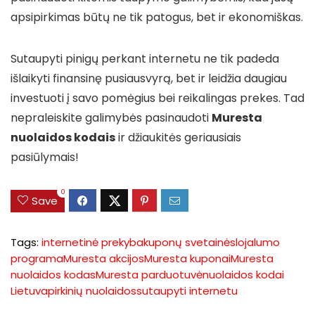
apsipirkimas būtų ne tik patogus, bet ir ekonomiškas.
Sutaupyti pinigų perkant internetu ne tik padeda
išlaikyti finansinę pusiausvyrą, bet ir leidžia daugiau
investuoti į savo pomėgius bei reikalingas prekes. Tad
nepraleiskite galimybės pasinaudoti
Muresta
nuolaidos kodais
ir džiaukitės geriausiais
pasiūlymais!
0
Save
Tags:
internetinė prekyba
kuponų svetainės
lojalumo
programa
Muresta akcijos
Muresta kuponai
Muresta
nuolaidos kodas
Muresta parduotuvė
nuolaidos kodai
Lietuva
pirkinių nuolaidos
sutaupyti internetu