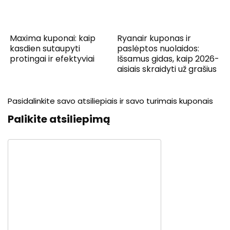
Maxima kuponai: kaip
Ryanair kuponas ir
kasdien sutaupyti
paslėptos nuolaidos:
protingai ir efektyviai
Išsamus gidas, kaip 2026-
aisiais skraidyti už grašius
Pasidalinkite savo atsiliepiais ir savo turimais kuponais
Palikite atsiliepimą