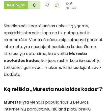
0
0
Reitingas
244
Šiandieninės spartėjančios rinkos sąlygomis,
apsipirkti internetu tapo ne tik patogu, bet ir
ekonomiška. Vienas iš būdų, kaip sutaupyti perkant
internetu, yra naudojant nuolaidos kodus. Šiame
straipsnyje aptarsime, kaip veikia
Muresta
nuolaidos kodas
, kur juos rasti ir kaip išnaudoti jų
teikiamas galimybes maksimaliai išnaudojant savo
biudžetą.
Ką reiškia „Muresta nuolaidos kodas”?
Muresta
yra viena iš populiariausių Lietuvos
internetinių parduotuvių, siūlanti platų prekių