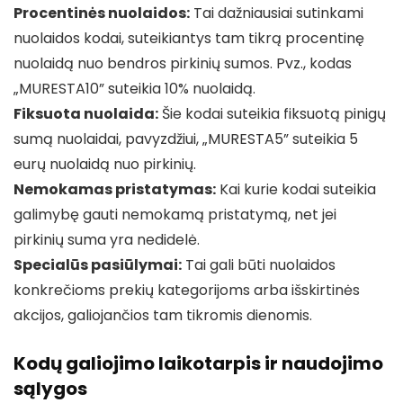
Procentinės nuolaidos:
Tai dažniausiai sutinkami
nuolaidos kodai, suteikiantys tam tikrą procentinę
nuolaidą nuo bendros pirkinių sumos. Pvz., kodas
„MURESTA10” suteikia 10% nuolaidą.
Fiksuota nuolaida:
Šie kodai suteikia fiksuotą pinigų
sumą nuolaidai, pavyzdžiui, „MURESTA5” suteikia 5
eurų nuolaidą nuo pirkinių.
Nemokamas pristatymas:
Kai kurie kodai suteikia
galimybę gauti nemokamą pristatymą, net jei
pirkinių suma yra nedidelė.
Specialūs pasiūlymai:
Tai gali būti nuolaidos
konkrečioms prekių kategorijoms arba išskirtinės
akcijos, galiojančios tam tikromis dienomis.
Kodų galiojimo laikotarpis ir naudojimo
sąlygos