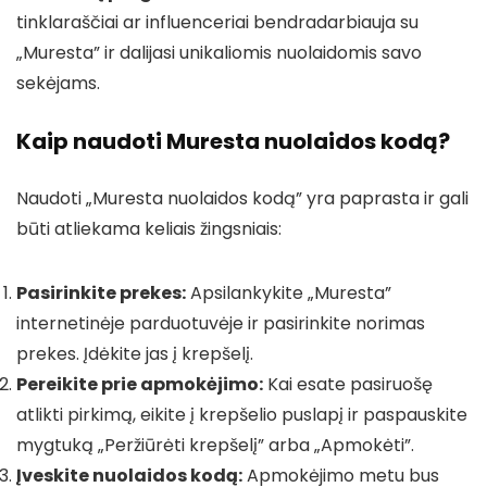
tinklaraščiai ar influenceriai bendradarbiauja su
„Muresta” ir dalijasi unikaliomis nuolaidomis savo
sekėjams.
Kaip naudoti Muresta nuolaidos kodą?
Naudoti „Muresta nuolaidos kodą” yra paprasta ir gali
būti atliekama keliais žingsniais:
Pasirinkite prekes:
Apsilankykite „Muresta”
internetinėje parduotuvėje ir pasirinkite norimas
prekes. Įdėkite jas į krepšelį.
Pereikite prie apmokėjimo:
Kai esate pasiruošę
atlikti pirkimą, eikite į krepšelio puslapį ir paspauskite
mygtuką „Peržiūrėti krepšelį” arba „Apmokėti”.
Įveskite nuolaidos kodą:
Apmokėjimo metu bus