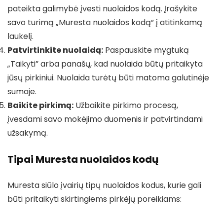
pateikta galimybė įvesti nuolaidos kodą. Įrašykite
savo turimą „Muresta nuolaidos kodą” į atitinkamą
laukelį.
Patvirtinkite nuolaidą:
Paspauskite mygtuką
„Taikyti” arba panašų, kad nuolaida būtų pritaikyta
jūsų pirkiniui. Nuolaida turėtų būti matoma galutinėje
sumoje.
Baikite pirkimą:
Užbaikite pirkimo procesą,
įvesdami savo mokėjimo duomenis ir patvirtindami
užsakymą.
Tipai Muresta nuolaidos kodų
Muresta siūlo įvairių tipų nuolaidos kodus, kurie gali
būti pritaikyti skirtingiems pirkėjų poreikiams: