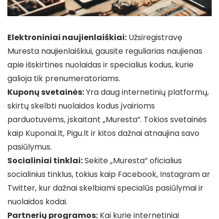
Elektroniniai naujienlaiškiai:
Užsiregistravę
Muresta naujienlaiškiui, gausite reguliarias naujienas
apie išskirtines nuolaidas ir specialius kodus, kurie
galioja tik prenumeratoriams.
Kuponų svetainės:
Yra daug internetinių platformų,
skirtų skelbti nuolaidos kodus įvairioms
parduotuvėms, įskaitant „Muresta”. Tokios svetainės
kaip Kuponai.lt, Pigu.lt ir kitos dažnai atnaujina savo
pasiūlymus.
Socialiniai tinklai:
Sekite „Muresta” oficialius
socialinius tinklus, tokius kaip Facebook, Instagram ar
Twitter, kur dažnai skelbiami specialūs pasiūlymai ir
nuolaidos kodai.
Partnerių programos:
Kai kurie internetiniai