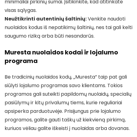
minimaliai pirkinių sumai. Įsitikinkite, kad atitinkate
visas sąlygas.
Neužtikrinti autentinių šaltinių:
Venkite naudoti
nuolaidos kodus iš nepatikimų šaltinių, nes tai gali kelti
saugumo riziką arba būti nesandarūs.
Muresta nuolaidos kodai ir lojalumo
programa
Be tradicinių nuolaidos kodų, „Muresta” taip pat gali
siūlyti lojalumo programas savo klientams. Tokios
programos gali suteikti papildomų nuolaidų, specialių
pasiūlymų ir kitų privalumų tiems, kurie reguliariai
apsiperka parduotuvėje. Prisijungus prie lojalumo
programos, galite gauti taškų už kiekvieną pirkimą,
kuriuos vėliau galite iškeisti į nuolaidas arba dovanas.