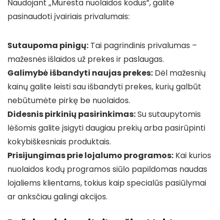
Naudojant „Muresta nuolaidos kodus”, galite
pasinaudoti įvairiais privalumais:
Sutaupoma pinigų:
Tai pagrindinis privalumas –
mažesnės išlaidos už prekes ir paslaugas.
Galimybė išbandyti naujas prekes:
Dėl mažesnių
kainų galite leisti sau išbandyti prekes, kurių galbūt
nebūtumėte pirkę be nuolaidos.
Didesnis pirkinių pasirinkimas:
Su sutaupytomis
lėšomis galite įsigyti daugiau prekių arba pasirūpinti
kokybiškesniais produktais.
Prisijungimas prie lojalumo programos:
Kai kurios
nuolaidos kodų programos siūlo papildomas naudas
lojaliems klientams, tokius kaip specialūs pasiūlymai
ar anksčiau galingi akcijos.