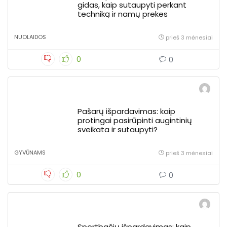
gidas, kaip sutaupyti perkant
techniką ir namų prekes
NUOLAIDOS
prieš 3 mėnesiai
0
0
Pašarų išpardavimas: kaip
protingai pasirūpinti augintinių
sveikata ir sutaupyti?
GYVŪNAMS
prieš 3 mėnesiai
0
0
Sportbačių išpardavimas: kaip