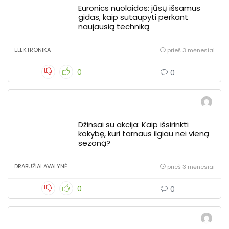
Euronics nuolaidos: jūsų išsamus
gidas, kaip sutaupyti perkant
naujausią techniką
ELEKTRONIKA
prieš 3 mėnesiai
0
0
Džinsai su akcija: Kaip išsirinkti
kokybę, kuri tarnaus ilgiau nei vieną
sezoną?
DRABUŽIAI AVALYNĖ
prieš 3 mėnesiai
0
0