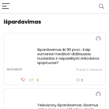
išpardavimas
Išpardavimas iki 90 proc.: Kaip
sumaniai medžioti didžiausias
nuolaidas ir nepasiklysti rinkodaros
spąstuose?
NUOLAIDOS
prieš 2 mėnesiai
0
0
Televizorių išpardavimas: išsamus