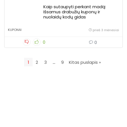
Kaip sutaupyti perkant madą:
Išsamus drabužių kuponų ir
nuolaidų kodų gidas
KUPONAI
prieš 3 mėnesiai
0
0
1
2
3
…
9
Kitas puslapis »