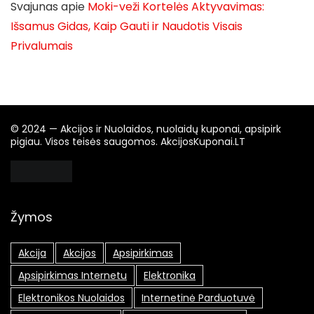
Svajunas
apie
Moki-veži Kortelės Aktyvavimas:
Išsamus Gidas, Kaip Gauti ir Naudotis Visais
Privalumais
© 2024 — Akcijos ir Nuolaidos, nuolaidų kuponai, apsipirk
pigiau. Visos teisės saugomos. AkcijosKuponai.LT
Žymos
Akcija
Akcijos
Apsipirkimas
Apsipirkimas Internetu
Elektronika
Elektronikos Nuolaidos
Internetinė Parduotuvė