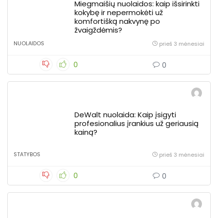
Miegmaišių nuolaidos: kaip išsirinkti
kokybę ir nepermokėti už
komfortišką nakvynę po
žvaigždėmis?
NUOLAIDOS
prieš 3 mėnesiai
0
0
DeWalt nuolaida: Kaip įsigyti
profesionalius įrankius už geriausią
kainą?
STATYBOS
prieš 3 mėnesiai
0
0