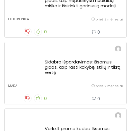
gidas, kaip nepasiklysti nuolaidų
miške ir išsirinkti geriausią modelį
ELEKTRONIKA
prieš 2 mėnesiai
0
0
Sidabro išpardavimas: Išsamus
gidas, kaip rasti kokybę, stilių ir tikrą
vertę
MADA
prieš 2 mėnesiai
0
0
Varle.lt promo kodas: Išsamus