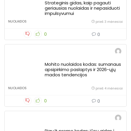
Strateginis gidas, kaip pagauti
geriausias nuolaidas ir nepasiduoti
impulsyvumui
NUOLAIDOS
prieš 3 mėnesiai
0
0
Mohito nuolaidos kodas: sumanaus
apsipirkimo paslaptys ir 2026-ųjų
mados tendencijos
NUOLAIDOS
prieš 4 mėnesiai
0
0
Pigu.lt promo kodas: jūsų gidas į