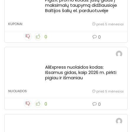
maksimalų taupymą didžiausioje
Baltijos šalių el. parduotuvėje
KUPONAI
prieš 5 mėnesiai
0
0
AliExpress nuolaidos kodas:
Išsamus gidas, kaip 2026 m. pirkti
pigiau ir išmaniau
NUOLAIDOS
prieš 5 mėnesiai
0
0