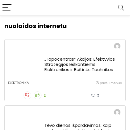
nuolaidos internetu
„Topocentras“ Akcijos: Efektyvios
Strategijos Ieškantiems
Elektronikos ir Buitinės Technikos
ELEKTRONIKA
prieš 1 mėnuo
0
0
Tėvo dienos išpardavimas: kaip