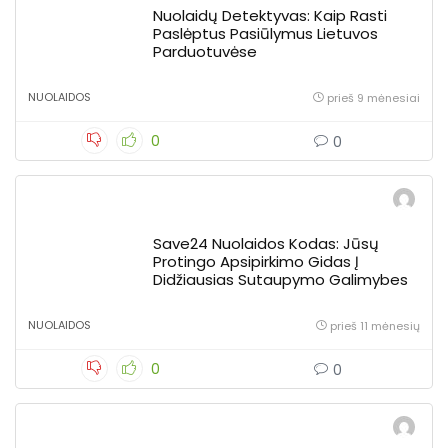
Nuolaidų Detektyvas: Kaip Rasti
Paslėptus Pasiūlymus Lietuvos
Parduotuvėse
NUOLAIDOS
prieš 9 mėnesiai
0
0
Save24 Nuolaidos Kodas: Jūsų
Protingo Apsipirkimo Gidas Į
Didžiausias Sutaupymo Galimybes
NUOLAIDOS
prieš 11 mėnesių
0
0