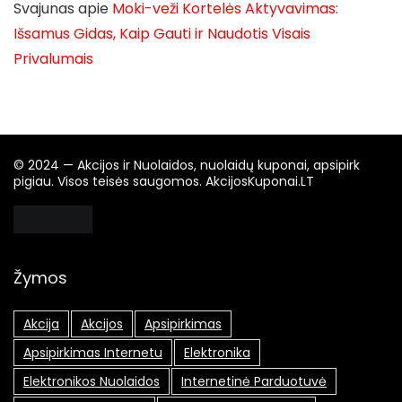
Svajunas
apie
Moki-veži Kortelės Aktyvavimas:
Išsamus Gidas, Kaip Gauti ir Naudotis Visais
Privalumais
© 2024 — Akcijos ir Nuolaidos, nuolaidų kuponai, apsipirk
pigiau. Visos teisės saugomos. AkcijosKuponai.LT
Žymos
Akcija
Akcijos
Apsipirkimas
Apsipirkimas Internetu
Elektronika
Elektronikos Nuolaidos
Internetinė Parduotuvė