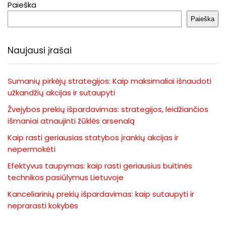
Paieška
Paieška
Naujausi įrašai
Sumanių pirkėjų strategijos: Kaip maksimaliai išnaudoti
užkandžių akcijas ir sutaupyti
Žvejybos prekių išpardavimas: strategijos, leidžiančios
išmaniai atnaujinti žūklės arsenalą
Kaip rasti geriausias statybos įrankių akcijas ir
nepermokėti
Efektyvus taupymas: kaip rasti geriausius buitinės
technikos pasiūlymus Lietuvoje
Kanceliarinių prekių išpardavimas: kaip sutaupyti ir
neprarasti kokybės