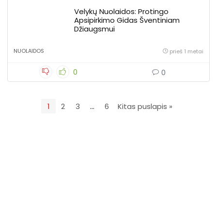
Velykų Nuolaidos: Protingo
Apsipirkimo Gidas Šventiniam
Džiaugsmui
NUOLAIDOS
prieš 1 metai
0
0
1
2
3
…
6
Kitas puslapis »