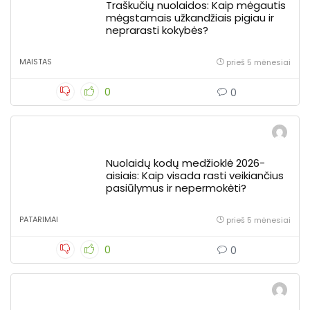
Traškučių nuolaidos: Kaip mėgautis
mėgstamais užkandžiais pigiau ir
neprarasti kokybės?
MAISTAS
prieš 5 mėnesiai
0
0
Nuolaidų kodų medžioklė 2026-
aisiais: Kaip visada rasti veikiančius
pasiūlymus ir nepermokėti?
PATARIMAI
prieš 5 mėnesiai
0
0