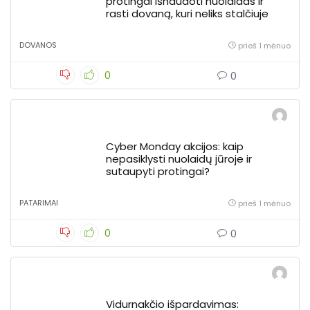
protingai išnaudoti nuolaidas ir
rasti dovaną, kuri neliks stalčiuje
DOVANOS
prieš 1 mėnuo
0
0
Cyber Monday akcijos: kaip
nepasiklysti nuolaidų jūroje ir
sutaupyti protingai?
PATARIMAI
prieš 1 mėnuo
0
0
Vidurnakčio išpardavimas: