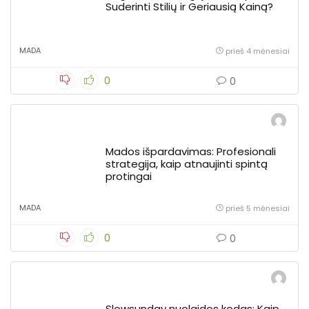
Suderinti Stilių ir Geriausią Kainą?
MADA
prieš 4 mėnesiai
0
0
Mados išpardavimas: Profesionali
strategija, kaip atnaujinti spintą
protingai
MADA
prieš 5 mėnesiai
0
0
Slowsunday nuolaidos kodas: Kaip