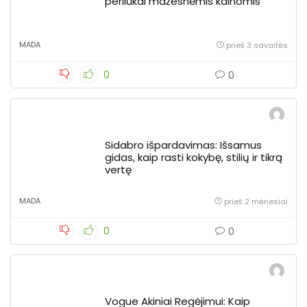
perliukai mažesnėmis kainomis
MADA
prieš 3 savaitės
0
0
Sidabro išpardavimas: Išsamus
gidas, kaip rasti kokybę, stilių ir tikrą
vertę
MADA
prieš 2 mėnesiai
0
0
Vogue Akiniai Regėjimui: Kaip