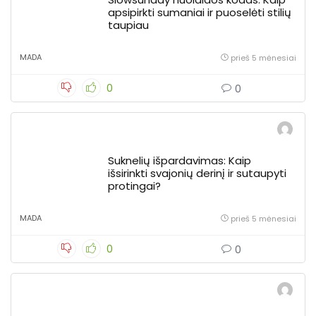
apsipirkti sumaniai ir puoselėti stilių
taupiau
MADA
prieš 5 mėnesiai
0
0
Suknelių išpardavimas: Kaip
išsirinkti svajonių derinį ir sutaupyti
protingai?
MADA
prieš 5 mėnesiai
0
0