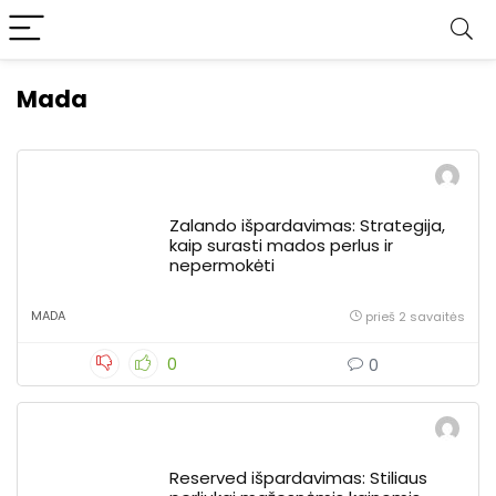
Mada
Zalando išpardavimas: Strategija,
kaip surasti mados perlus ir
nepermokėti
MADA
prieš 2 savaitės
0
0
Reserved išpardavimas: Stiliaus