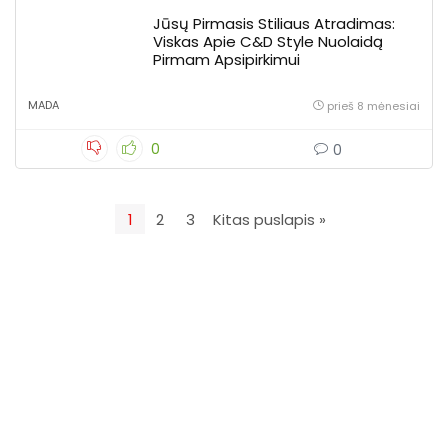
Jūsų Pirmasis Stiliaus Atradimas:
Viskas Apie C&D Style Nuolaidą
Pirmam Apsipirkimui
MADA
prieš 8 mėnesiai
0
0
1
2
3
Kitas puslapis »