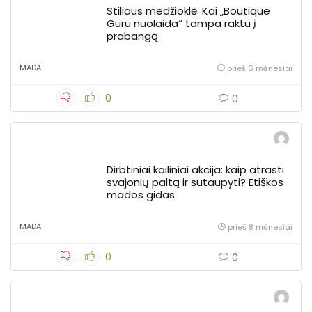
Stiliaus medžioklė: Kai „Boutique
Guru nuolaida“ tampa raktu į
prabangą
MADA
prieš 6 mėnesiai
0
0
Dirbtiniai kailiniai akcija: kaip atrasti
svajonių paltą ir sutaupyti? Etiškos
mados gidas
MADA
prieš 8 mėnesiai
0
0