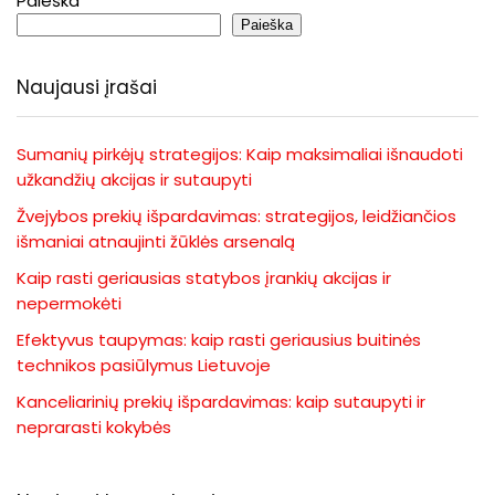
Paieška
Paieška
Naujausi įrašai
Sumanių pirkėjų strategijos: Kaip maksimaliai išnaudoti
užkandžių akcijas ir sutaupyti
Žvejybos prekių išpardavimas: strategijos, leidžiančios
išmaniai atnaujinti žūklės arsenalą
Kaip rasti geriausias statybos įrankių akcijas ir
nepermokėti
Efektyvus taupymas: kaip rasti geriausius buitinės
technikos pasiūlymus Lietuvoje
Kanceliarinių prekių išpardavimas: kaip sutaupyti ir
neprarasti kokybės