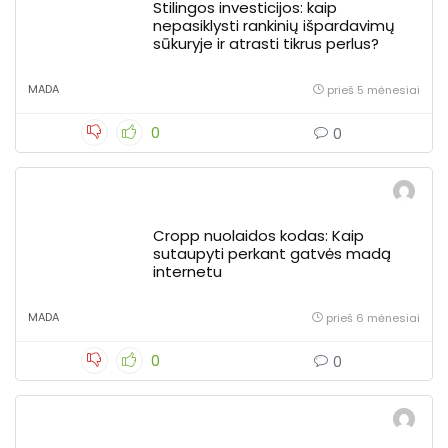
Stilingos investicijos: kaip
nepasiklysti rankinių išpardavimų
sūkuryje ir atrasti tikrus perlus?
MADA
prieš 5 mėnesiai
0
0
Cropp nuolaidos kodas: Kaip
sutaupyti perkant gatvės madą
internetu
MADA
prieš 6 mėnesiai
0
0