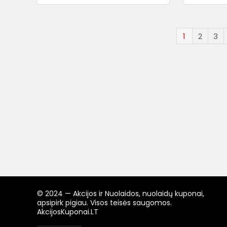
1
2
3
© 2024 — Akcijos ir Nuolaidos, nuolaidų kuponai,
apsipirk pigiau. Visos teisės saugomos.
AkcijosKuponai.LT