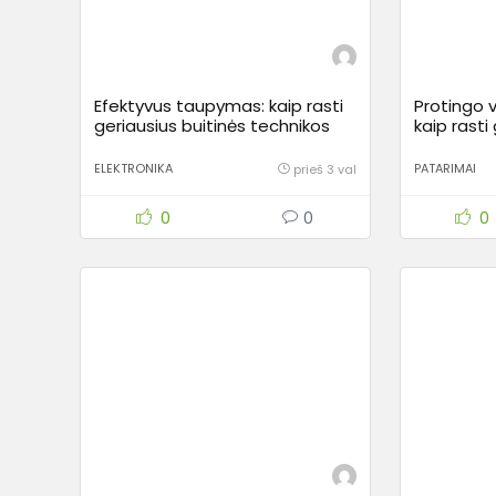
Efektyvus taupymas: kaip rasti
Protingo v
geriausius buitinės technikos
kaip rasti
pasiūlymus Lietuvoje
pasiūlym
ELEKTRONIKA
PATARIMAI
prieš 3 val
0
0
0