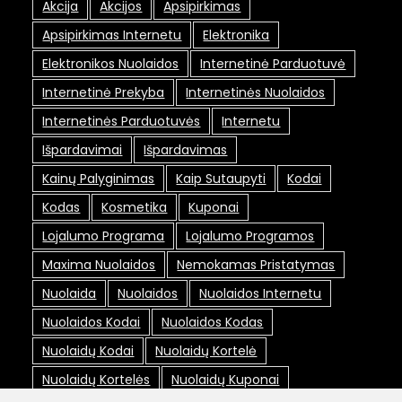
Akcija
Akcijos
Apsipirkimas
Apsipirkimas Internetu
Elektronika
Elektronikos Nuolaidos
Internetinė Parduotuvė
Internetinė Prekyba
Internetinės Nuolaidos
Internetinės Parduotuvės
Internetu
Išpardavimai
Išpardavimas
Kainų Palyginimas
Kaip Sutaupyti
Kodai
Kodas
Kosmetika
Kuponai
Lojalumo Programa
Lojalumo Programos
Maxima Nuolaidos
Nemokamas Pristatymas
Nuolaida
Nuolaidos
Nuolaidos Internetu
Nuolaidos Kodai
Nuolaidos Kodas
Nuolaidų Kodai
Nuolaidų Kortelė
Nuolaidų Kortelės
Nuolaidų Kuponai