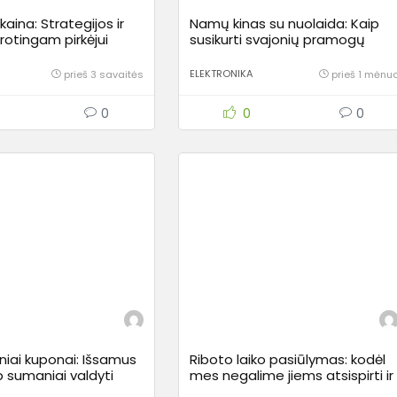
kaina: Strategijos ir
Namų kinas su nuolaida: Kaip
rotingam pirkėjui
susikurti svajonių pramogų
erdvę nepermokant?
ELEKTRONIKA
prieš 3 savaitės
prieš 1 mėnu
0
0
0
niai kuponai: Išsamus
Riboto laiko pasiūlymas: kodėl
p sumaniai valdyti
mes negalime jiems atsispirti ir
nsus internete
kaip nepasimesti nuolaidų