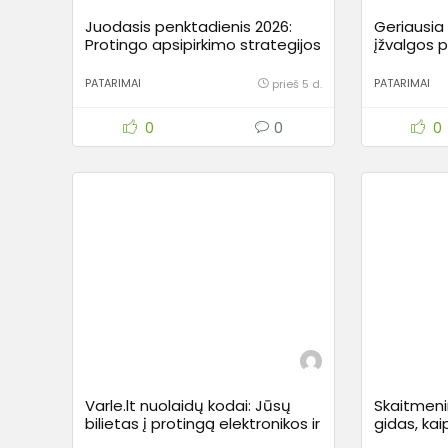
Juodasis penktadienis 2026:
Geriausia 
Protingo apsipirkimo strategijos
įžvalgos p
ir kaip nepasimauti ant
rinkodaros triukų
PATARIMAI
PATARIMAI
prieš 5 d.
0
0
0
Varle.lt nuolaidų kodai: Jūsų
Skaitmeni
bilietas į protingą elektronikos ir
gidas, kai
buities technikos pirkimą
savo fina