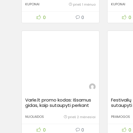
KUPONAI
KUPONAI
prieš 1 mėnuo
0
0
0
Varle.lt promo kodas: Išsamus
Festivalių
gidas, kaip sutaupyti perkant
sutaupyti 
techniką ir namų prekes
pramogom
NUOLAIDOS
PRAMOGOS
prieš 2 mėnesiai
0
0
0