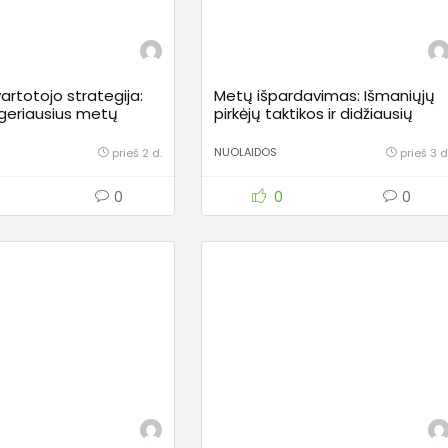
artotojo strategija:
Metų išpardavimas: Išmaniųjų
 geriausius metų
pirkėjų taktikos ir didžiausių
us
nuolaidų anatomija
NUOLAIDOS
prieš 2 d.
prieš 3 d
0
0
0