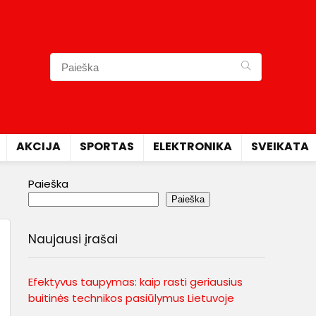
AKCIJA
SPORTAS
ELEKTRONIKA
SVEIKATA
Paieška
Paieška
Naujausi įrašai
Efektyvus taupymas: kaip rasti geriausius
buitinės technikos pasiūlymus Lietuvoje