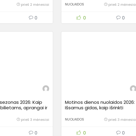
jūroje?
NUOLAIDOS
prieš 2 mėnesiai
prieš 2 mėnesia
0
0
0
 sezonas 2026: Kaip
Motinos dienos nuolaidos 2026:
bilietams, aprangai ir
Išsamus gidas, kaip išrinkti
s (Išsamus gidas)
tobulą dovaną ir sutaupyti
NUOLAIDOS
prieš 3 mėnesiai
prieš 3 mėnesia
0
0
0