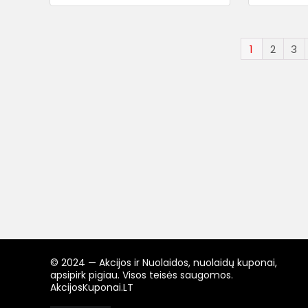
1
2
3
© 2024 — Akcijos ir Nuolaidos, nuolaidų kuponai,
apsipirk pigiau. Visos teisės saugomos.
AkcijosKuponai.LT