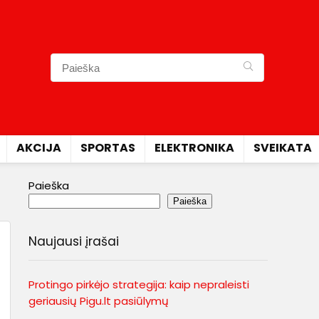
AKCIJA
SPORTAS
ELEKTRONIKA
SVEIKATA
Paieška
Paieška
Naujausi įrašai
Protingo pirkėjo strategija: kaip nepraleisti
geriausių Pigu.lt pasiūlymų