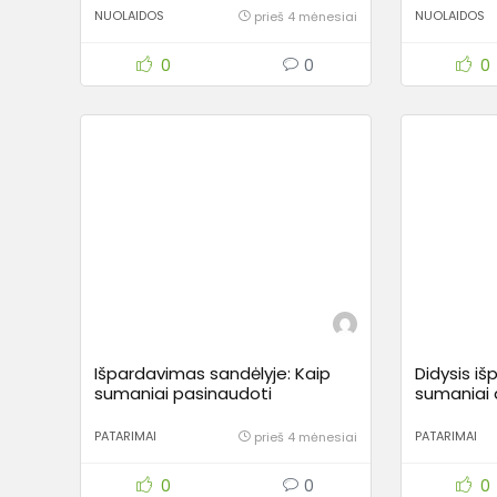
NUOLAIDOS
NUOLAIDOS
prieš 4 mėnesiai
0
0
0
Išpardavimas sandėlyje: Kaip
Didysis i
sumaniai pasinaudoti
sumaniai a
didžiaisiais sandėlio valymais ir
šiais met
sutaupyti maksimaliai?
PATARIMAI
PATARIMAI
prieš 4 mėnesiai
0
0
0