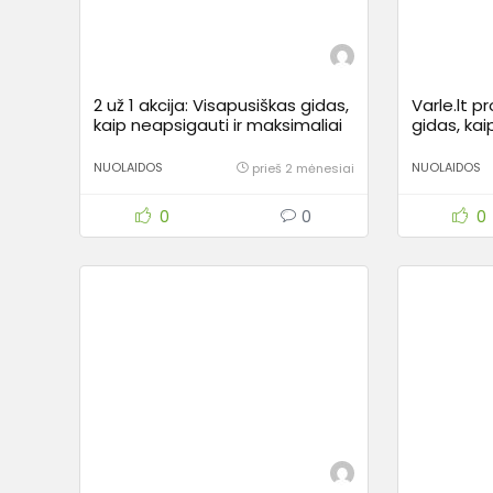
2 už 1 akcija: Visapusiškas gidas,
Varle.lt 
kaip neapsigauti ir maksimaliai
gidas, kai
sutaupyti
techniką 
NUOLAIDOS
NUOLAIDOS
prieš 2 mėnesiai
0
0
0