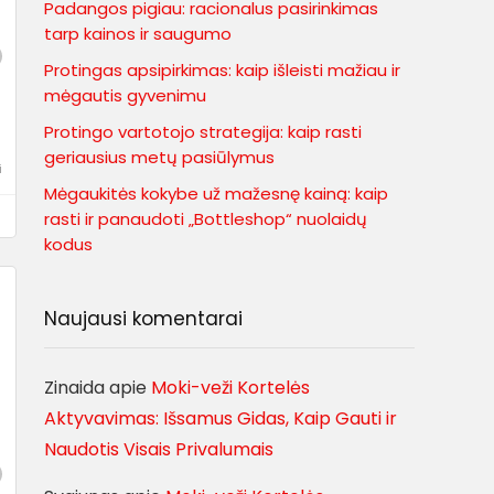
Padangos pigiau: racionalus pasirinkimas
tarp kainos ir saugumo
Protingas apsipirkimas: kaip išleisti mažiau ir
mėgautis gyvenimu
Protingo vartotojo strategija: kaip rasti
geriausius metų pasiūlymus
i
Mėgaukitės kokybe už mažesnę kainą: kaip
rasti ir panaudoti „Bottleshop“ nuolaidų
kodus
Naujausi komentarai
Zinaida
apie
Moki-veži Kortelės
Aktyvavimas: Išsamus Gidas, Kaip Gauti ir
Naudotis Visais Privalumais