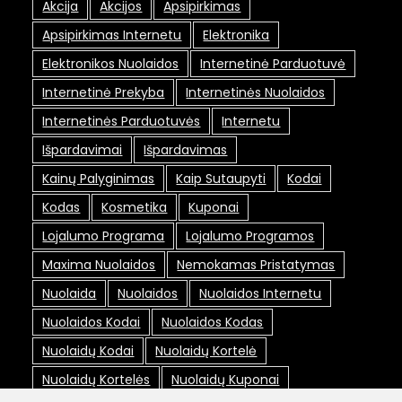
Akcija
Akcijos
Apsipirkimas
Apsipirkimas Internetu
Elektronika
Elektronikos Nuolaidos
Internetinė Parduotuvė
Internetinė Prekyba
Internetinės Nuolaidos
Internetinės Parduotuvės
Internetu
Išpardavimai
Išpardavimas
Kainų Palyginimas
Kaip Sutaupyti
Kodai
Kodas
Kosmetika
Kuponai
Lojalumo Programa
Lojalumo Programos
Maxima Nuolaidos
Nemokamas Pristatymas
Nuolaida
Nuolaidos
Nuolaidos Internetu
Nuolaidos Kodai
Nuolaidos Kodas
Nuolaidų Kodai
Nuolaidų Kortelė
Nuolaidų Kortelės
Nuolaidų Kuponai