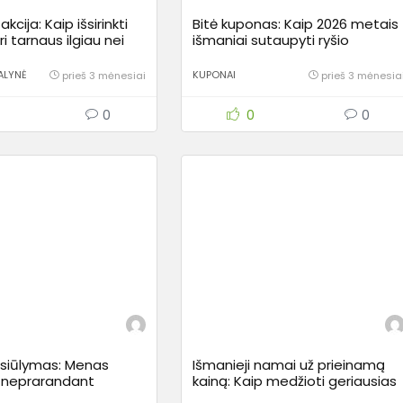
akcija: Kaip išsirinkti
Bitė kuponas: Kaip 2026 metais
ri tarnaus ilgiau nei
išmaniai sutaupyti ryšio
oną?
paslaugoms ir įrenginiams?
ALYNĖ
KUPONAI
prieš 3 mėnesiai
prieš 3 mėnesia
0
0
0
siūlymas: Menas
Išmanieji namai už prieinamą
 neprarandant
kainą: Kaip medžioti geriausias
išsamus gidas pirkėjui
nuolaidas ir nesuklysti?