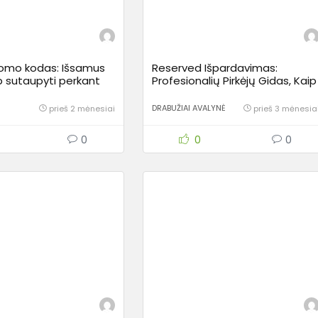
promo kodas: Išsamus
Reserved Išpardavimas:
p sutaupyti perkant
Profesionalių Pirkėjų Gidas, Kaip
ir namų prekes
Atnaujinti Spintą Neišleidžiant
Turto
DRABUŽIAI AVALYNĖ
prieš 2 mėnesiai
prieš 3 mėnesia
0
0
0