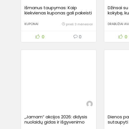
Išmanus taupymas: Kaip
Džinsai su 
kiekvienas kuponas gali pakeisti
kokybę, ku
Jūsų pirkimo įpročius?
vieną sez
KUPONAI
DRABUŽIAI AV
prieš 3 mėnesiai
0
0
0
„Jamam“ akcijos 2026: didysis
Dienos pa
nuolaidų gidas ir išgyvenimo
sutaupyti
strategija pirkėjams
kokybės – 