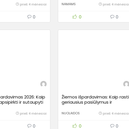
NAMAMS
prieš 4 mėnesiai
prieš 4 mėnesia
0
0
0
špardavimas 2026: Kaip
Žiemos išpardavimas: Kaip rast
psipirkti ir sutaupyti
geriausius pasiūlymus ir
ais?
nepasiduoti impulsyviam
pirkimui?
NUOLAIDOS
prieš 4 mėnesiai
prieš 4 mėnesia
0
0
0