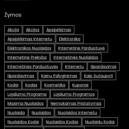
Žymos
Akcija
Akcijos
Apsipirkimas
Apsipirkimas Internetu
Elektronika
Elektronikos Nuolaidos
Internetinė Parduotuvė
Internetinė Prekyba
Internetinės Nuolaidos
Internetinės Parduotuvės
Internetu
Išpardavimai
Išpardavimas
Kainų Palyginimas
Kaip Sutaupyti
Kodai
Kodas
Kosmetika
Kuponai
Lojalumo Programa
Lojalumo Programos
Maxima Nuolaidos
Nemokamas Pristatymas
Nuolaida
Nuolaidos
Nuolaidos Internetu
Nuolaidos Kodai
Nuolaidos Kodas
Nuolaidų Kodai