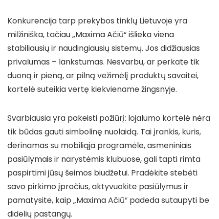
Konkurencija tarp prekybos tinklų Lietuvoje yra
milžiniška, tačiau „Maxima Ačiū“ išlieka viena
stabiliausių ir naudingiausių sistemų. Jos didžiausias
privalumas – lankstumas. Nesvarbu, ar perkate tik
duoną ir pieną, ar pilną vežimėlį produktų savaitei,
kortelė suteikia vertę kiekviename žingsnyje.
Svarbiausia yra pakeisti požiūrį: lojalumo kortelė nėra
tik būdas gauti simbolinę nuolaidą. Tai įrankis, kuris,
derinamas su mobiliąja programėle, asmeniniais
pasiūlymais ir narystėmis klubuose, gali tapti rimta
paspirtimi jūsų šeimos biudžetui. Pradėkite stebėti
savo pirkimo įpročius, aktyvuokite pasiūlymus ir
pamatysite, kaip „Maxima Ačiū“ padeda sutaupyti be
didelių pastangų.