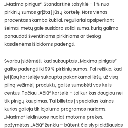
„Maxima pinigus“. Standartinė taisyklė – 1 % nuo
pirkinių sumos grįžta į jūsų kortelę. Nors vienas
procentas skamba kukliai, reguliariai apsiperkant
šeimai, metų gale susidaro solidi suma, kurią galima
panaudoti šventiniams pirkiniams ar tiesiog
kasdienėms išlaidoms padengti.
Svarbu įsidėmėti, kad sukauptais „Maxima pinigais“
galite padengti iki 99 % pirkinių sumos. Tai reiškia, kad
jei jūsų kortelėje sukaupta pakankamai lėšų, už visą
pilną vežimėlį produktų galite sumokėti vos kelis
centus. Tačiau „Ačiū“ kortelė – tai kur kas daugiau nei
tik pinigų kaupimas. Tai bilietas į specialias kainas,
kurios galioja tik lojalumo programos nariams.
„Maxima“ leidiniuose nuolat matome prekes,
pažymėtas „Ačiū“ ženklu – būtent čia slypi didžiausias