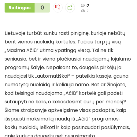
0
0
Reitingas
1
Lietuvoje turbūt sunku rasti piniginę, kurioje nebūtų
bent vienos nuolaidų kortelės. Tačiau tarp jų visų
„Maxima Ačiū“ užima ypatingą vietą. Tai ne tik
seniausia, bet ir viena plačiausiai naudojamų lojalumo
programų šalyje. Nepaisant to, daugelis pirkėjų ja
naudojasi tik „automatiškai“ – pateikia kasoje, gauna
numatytą nuolaidą ir keliauja namo. Bet ar žinojote,
kad teisingai naudojama „Ačiū“ kortelė gali padėti
sutaupyti ne kelis, o keliasdešimt eurų per mėnesį?
Šiame straipsnyje apžvelgsime visas paslaptis, kaip
išspausti maksimalią naudą iš „Ačiū“ programos,
kokių nuolaidų ieškoti ir kaip pasinaudoti pasiūlymais,
apie kuriuos daugelis net nesusimąsto.