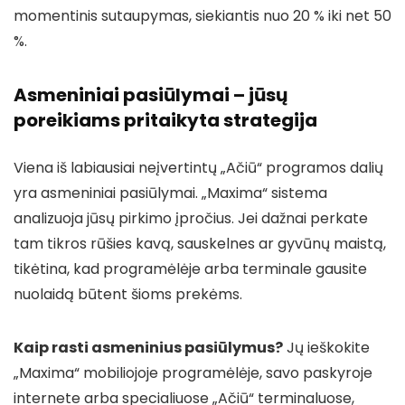
momentinis sutaupymas, siekiantis nuo 20 % iki net 50
%.
Asmeniniai pasiūlymai – jūsų
poreikiams pritaikyta strategija
Viena iš labiausiai neįvertintų „Ačiū“ programos dalių
yra asmeniniai pasiūlymai. „Maxima“ sistema
analizuoja jūsų pirkimo įpročius. Jei dažnai perkate
tam tikros rūšies kavą, sauskelnes ar gyvūnų maistą,
tikėtina, kad programėlėje arba terminale gausite
nuolaidą būtent šioms prekėms.
Kaip rasti asmeninius pasiūlymus?
Jų ieškokite
„Maxima“ mobiliojoje programėlėje, savo paskyroje
internete arba specialiuose „Ačiū“ terminaluose,