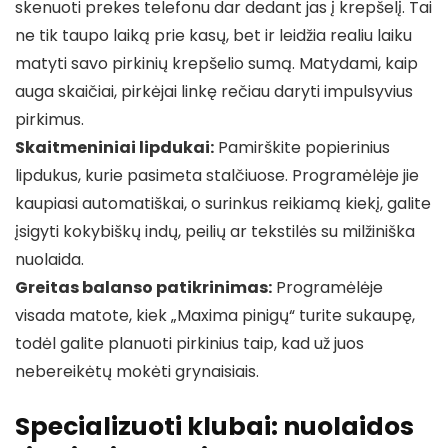
skenuoti prekes telefonu dar dedant jas į krepšelį. Tai
ne tik taupo laiką prie kasų, bet ir leidžia realiu laiku
matyti savo pirkinių krepšelio sumą. Matydami, kaip
auga skaičiai, pirkėjai linkę rečiau daryti impulsyvius
pirkimus.
Skaitmeniniai lipdukai:
Pamirškite popierinius
lipdukus, kurie pasimeta stalčiuose. Programėlėje jie
kaupiasi automatiškai, o surinkus reikiamą kiekį, galite
įsigyti kokybiškų indų, peilių ar tekstilės su milžiniška
nuolaida.
Greitas balanso patikrinimas:
Programėlėje
visada matote, kiek „Maxima pinigų“ turite sukaupę,
todėl galite planuoti pirkinius taip, kad už juos
nebereikėtų mokėti grynaisiais.
Specializuoti klubai: nuolaidos