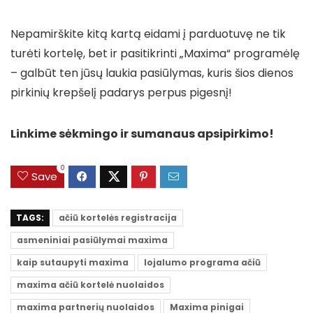
Nepamirškite kitą kartą eidami į parduotuvę ne tik
turėti kortelę, bet ir pasitikrinti „Maxima“ programėlę
– galbūt ten jūsų laukia pasiūlymas, kuris šios dienos
pirkinių krepšelį padarys perpus pigesnį!
Linkime sėkmingo ir sumanaus apsipirkimo!
0
Save
TAGS:
ačiū kortelės registracija
asmeniniai pasiūlymai maxima
kaip sutaupyti maxima
lojalumo programa ačiū
maxima ačiū kortelė nuolaidos
maxima partnerių nuolaidos
Maxima pinigai