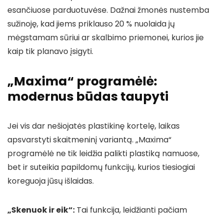
esančiuose parduotuvėse. Dažnai žmonės nustemba
sužinoję, kad jiems priklauso 20 % nuolaida jų
mėgstamam sūriui ar skalbimo priemonei, kurios jie
kaip tik planavo įsigyti.
„Maxima“ programėlė:
modernus būdas taupyti
Jei vis dar nešiojatės plastikinę kortelę, laikas
apsvarstyti skaitmeninį variantą. „Maxima“
programėlė ne tik leidžia palikti plastiką namuose,
bet ir suteikia papildomų funkcijų, kurios tiesiogiai
koreguoja jūsų išlaidas.
„Skenuok ir eik“:
Tai funkcija, leidžianti pačiam