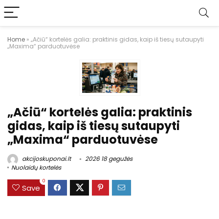
Home
»
„Ačiū“ kortelės galia: praktinis gidas, kaip iš tiesų sutaupyti
„Maxima“ parduotuvėse
„Ačiū“ kortelės galia: praktinis
gidas, kaip iš tiesų sutaupyti
„Maxima“ parduotuvėse
akcijoskuponai.lt
2026 18 gegužės
Nuolaidų kortelės
0
Save