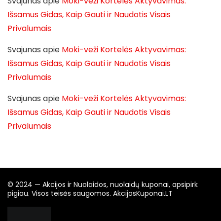
Svajunas
apie
Moki-veži Kortelės Aktyvavimas:
Išsamus Gidas, Kaip Gauti ir Naudotis Visais
Privalumais
Svajunas
apie
Moki-veži Kortelės Aktyvavimas:
Išsamus Gidas, Kaip Gauti ir Naudotis Visais
Privalumais
Svajunas
apie
Moki-veži Kortelės Aktyvavimas:
Išsamus Gidas, Kaip Gauti ir Naudotis Visais
Privalumais
© 2024 — Akcijos ir Nuolaidos, nuolaidų kuponai, apsipirk
pigiau. Visos teisės saugomos. AkcijosKuponai.LT