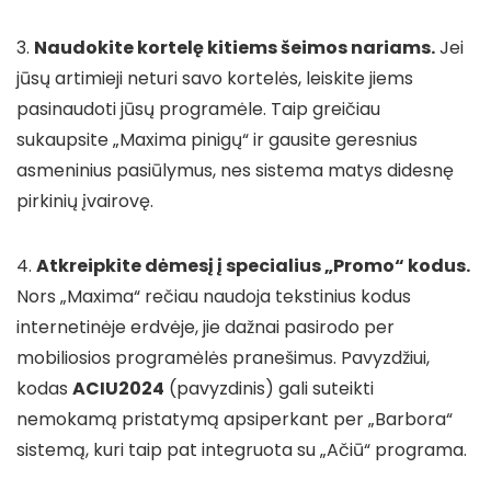
3.
Naudokite kortelę kitiems šeimos nariams.
Jei
jūsų artimieji neturi savo kortelės, leiskite jiems
pasinaudoti jūsų programėle. Taip greičiau
sukaupsite „Maxima pinigų“ ir gausite geresnius
asmeninius pasiūlymus, nes sistema matys didesnę
pirkinių įvairovę.
4.
Atkreipkite dėmesį į specialius „Promo“ kodus.
Nors „Maxima“ rečiau naudoja tekstinius kodus
internetinėje erdvėje, jie dažnai pasirodo per
mobiliosios programėlės pranešimus. Pavyzdžiui,
kodas
ACIU2024
(pavyzdinis) gali suteikti
nemokamą pristatymą apsiperkant per „Barbora“
sistemą, kuri taip pat integruota su „Ačiū“ programa.