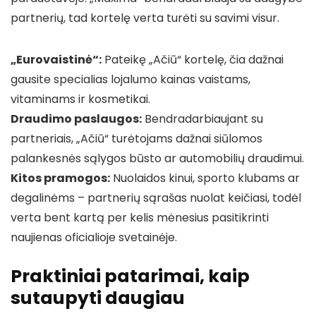
partnerių, tad kortelę verta turėti su savimi visur.
„Eurovaistinė“:
Pateikę „Ačiū“ kortelę, čia dažnai
gausite specialias lojalumo kainas vaistams,
vitaminams ir kosmetikai.
Draudimo paslaugos:
Bendradarbiaujant su
partneriais, „Ačiū“ turėtojams dažnai siūlomos
palankesnės sąlygos būsto ar automobilių draudimui.
Kitos pramogos:
Nuolaidos kinui, sporto klubams ar
degalinėms – partnerių sąrašas nuolat keičiasi, todėl
verta bent kartą per kelis mėnesius pasitikrinti
naujienas oficialioje svetainėje.
Praktiniai patarimai, kaip
sutaupyti daugiau