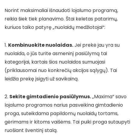
Norint maksimaliai išnaudoti lojalumo programą,
reikia šiek tiek planavimo. Štai keletas patarimų,
kuriuos taiko patyrę „nuolaidų medžiotojai“:
1.
Kombinuokite nuolaidas.
Jei prekė jau yra su
nuolaida, o jūs turite asmeninį pasiūlymą tai
kategorijai, kartais šios nuolaidos sumuojasi
(priklausomai nuo konkrečių akcijos sąlygų). Tai
leidžia prekę įsigyti už savikainą.
2.
Sekite gimtadienio pasiūlymus.
„Maxima“ savo
lojalumo programos narius pasveikina gimtadienio
proga, suteikdama papildomų nuolaidų tortams,
gėrimams ir kitoms vaišėms. Tai puiki proga sutaupyti
ruošiant šventinį stalą.