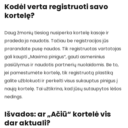
Kodėl verta registruoti savo
kortelę?
Daug žmonių tiesiog nusiperka kortelę kasoje ir
pradeda ja naudotis. Tačiau be registracijos jūs
prarandate pusę naudos. Tik registruotas vartotojas
gali kaupti „Maxima pinigus“, gauti asmeninius
pasiūlymus ir naudotis partnerių nuolaidomis. Be to,
jei pamestumėte kortelę, tik registruotą plastiką
galite užblokuoti ir perkelti visus sukauptus pinigus į
naują kortelę. Tai užtikrina, kad jūsų sutaupytos lėšos
nedings.
Išvados: ar „Ačiū“ kortelė vis
dar aktuali?