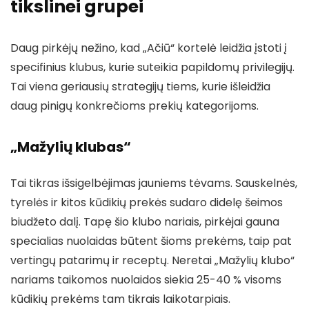
tikslinei grupei
Daug pirkėjų nežino, kad „Ačiū“ kortelė leidžia įstoti į
specifinius klubus, kurie suteikia papildomų privilegijų.
Tai viena geriausių strategijų tiems, kurie išleidžia
daug pinigų konkrečioms prekių kategorijoms.
„Mažylių klubas“
Tai tikras išsigelbėjimas jauniems tėvams. Sauskelnės,
tyrelės ir kitos kūdikių prekės sudaro didelę šeimos
biudžeto dalį. Tapę šio klubo nariais, pirkėjai gauna
specialias nuolaidas būtent šioms prekėms, taip pat
vertingų patarimų ir receptų. Neretai „Mažylių klubo“
nariams taikomos nuolaidos siekia 25-40 % visoms
kūdikių prekėms tam tikrais laikotarpiais.