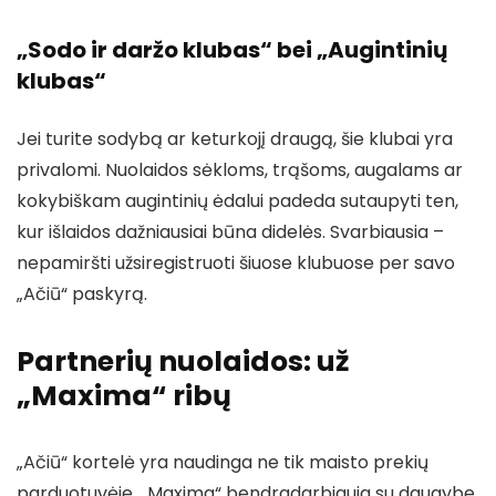
„Sodo ir daržo klubas“ bei „Augintinių
klubas“
Jei turite sodybą ar keturkojį draugą, šie klubai yra
privalomi. Nuolaidos sėkloms, trąšoms, augalams ar
kokybiškam augintinių ėdalui padeda sutaupyti ten,
kur išlaidos dažniausiai būna didelės. Svarbiausia –
nepamiršti užsiregistruoti šiuose klubuose per savo
„Ačiū“ paskyrą.
Partnerių nuolaidos: už
„Maxima“ ribų
„Ačiū“ kortelė yra naudinga ne tik maisto prekių
parduotuvėje. „Maxima“ bendradarbiauja su daugybe