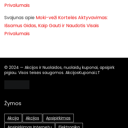
Privalumais
Svajunas
apie
Moki-veži Kortelės Aktyvavimas:
Išsamus Gidas, Kaip Gauti ir Naudotis Visais
Privalumais
© 2024 — Akcijos ir Nuolaidos, nuolaidų kuponai, apsipirk
pigiau. Visos teisės saugomos. AkcijosKuponai.LT
Žymos
Akcija
Akcijos
Apsipirkimas
Apsipirkimas Internetu
Elektronika