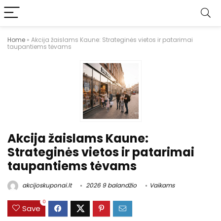
Home
»
Akcija žaislams Kaune: Strateginės vietos ir patarimai
taupantiems tėvams
Akcija žaislams Kaune:
Strateginės vietos ir patarimai
taupantiems tėvams
akcijoskuponai.lt
2026 9 balandžio
Vaikams
0
Save