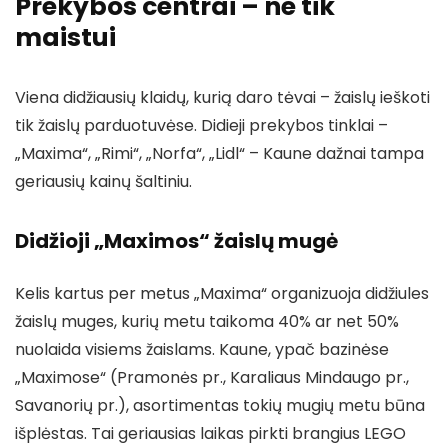
Prekybos centrai – ne tik
maistui
Viena didžiausių klaidų, kurią daro tėvai – žaislų ieškoti
tik žaislų parduotuvėse. Didieji prekybos tinklai –
„Maxima“, „Rimi“, „Norfa“, „Lidl“ – Kaune dažnai tampa
geriausių kainų šaltiniu.
Didžioji „Maximos“ žaislų mugė
Kelis kartus per metus „Maxima“ organizuoja didžiules
žaislų muges, kurių metu taikoma 40% ar net 50%
nuolaida visiems žaislams. Kaune, ypač bazinėse
„Maximose“ (Pramonės pr., Karaliaus Mindaugo pr.,
Savanorių pr.), asortimentas tokių mugių metu būna
išplėstas. Tai geriausias laikas pirkti brangius LEGO