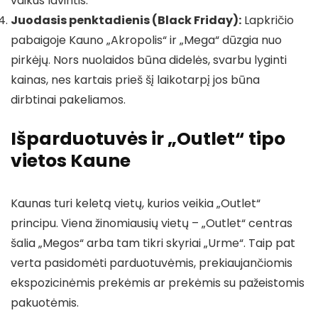
vaikus lavintis.
Juodasis penktadienis (Black Friday):
Lapkričio
pabaigoje Kauno „Akropolis“ ir „Mega“ dūzgia nuo
pirkėjų. Nors nuolaidos būna didelės, svarbu lyginti
kainas, nes kartais prieš šį laikotarpį jos būna
dirbtinai pakeliamos.
Išparduotuvės ir „Outlet“ tipo
vietos Kaune
Kaunas turi keletą vietų, kurios veikia „Outlet“
principu. Viena žinomiausių vietų – „Outlet“ centras
šalia „Megos“ arba tam tikri skyriai „Urme“. Taip pat
verta pasidomėti parduotuvėmis, prekiaujančiomis
ekspozicinėmis prekėmis ar prekėmis su pažeistomis
pakuotėmis.