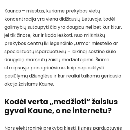
Kaunas – miestas, kuriame prekybos vietų
koncentracija yra viena didžiausių Lietuvoje, todėl
galimybių sutaupyti čia yra daugiau nei bet kur kitur,
jei tik žinote, kur ir kada ieškoti. Nuo milžiniškų
prekybos centrų iki legendinio „Urmo“ miestelio ar
specializuotų išparduotuvių – laikinoji sostinė siūlo
daugybę maršrutų žaislų medžiotojams. Šiame
straipsnyje panagrinėsime, kaip nepasiklysti
pasiūlymų džiunglėse ir kur realiai taikoma geriausia
akcija žaislams Kaune.
Kodėl verta „medžioti“ žaislus
gyvai Kaune, o ne internetu?
Nors elektroninė prekyba klesti, fizinės parduotuvės