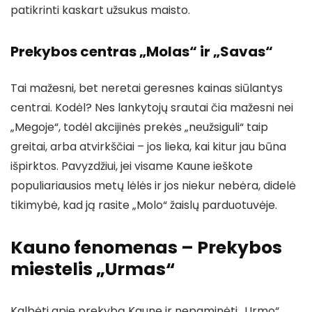
patikrinti kaskart užsukus maisto.
Prekybos centras „Molas“ ir „Savas“
Tai mažesni, bet neretai geresnes kainas siūlantys
centrai. Kodėl? Nes lankytojų srautai čia mažesni nei
„Megoje“, todėl akcijinės prekės „neužsiguli“ taip
greitai, arba atvirkščiai – jos lieka, kai kitur jau būna
išpirktos. Pavyzdžiui, jei visame Kaune ieškote
populiariausios metų lėlės ir jos niekur nebėra, didelė
tikimybė, kad ją rasite „Molo“ žaislų parduotuvėje.
Kauno fenomenas – Prekybos
miestelis „Urmas“
Kalbėti apie prekybą Kaune ir nepaminėti „Urmo“