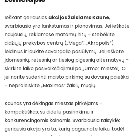
Ieškant geriausios
akcijos žaislams Kaune
,
svarbiausia yra lankstumas ir planavimas. Jei ieškote
naujausių, reklamose matomų hitų – stebėkite
didžiųjų prekybos centrų („Mega“, „Akropolis“)
leidinius ir laukite savaitgalio pasiūlymų. Jei ieškote
įdomesnių, retesnių ar tiesiog pigesnių alternatyvų –
skirkite laiko pasivaikščiojimui po „Urmo“ miestelį. O
jei norite suderinti maisto pirkimą su dovanų paieška
– nepraleiskite „Maximos“ žaislų mugių.
Kaunas yra dėkingas miestas pirkėjams –
kompaktiškas, su dideliu pasirinkimu ir
konkurencingomis kainomis. Svarbiausia taisyklė:
geriausia akcija yra ta, kurią pagaunate laiku, todėl