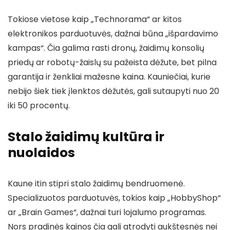
Tokiose vietose kaip „Technorama“ ar kitos
elektronikos parduotuvės, dažnai būna „išpardavimo
kampas“. Čia galima rasti dronų, žaidimų konsolių
priedų ar robotų-žaislų su pažeista dėžute, bet pilna
garantija ir ženkliai mažesne kaina. Kauniečiai, kurie
nebijo šiek tiek įlenktos dėžutės, gali sutaupyti nuo 20
iki 50 procentų.
Stalo žaidimų kultūra ir
nuolaidos
Kaune itin stipri stalo žaidimų bendruomenė.
Specializuotos parduotuvės, tokios kaip „HobbyShop“
ar „Brain Games“, dažnai turi lojalumo programas.
Nors pradinės kainos čia gali atrodyti aukštesnės nei