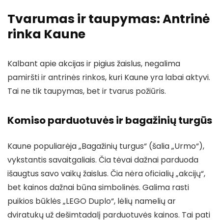
Tvarumas ir taupymas: Antrinė
rinka Kaune
Kalbant apie akcijas ir pigius žaislus, negalima
pamiršti ir antrinės rinkos, kuri Kaune yra labai aktyvi.
Tai ne tik taupymas, bet ir tvarus požiūris.
Komiso parduotuvės ir bagažinių turgūs
Kaune populiarėja „Bagažinių turgus“ (šalia „Urmo“),
vykstantis savaitgaliais. Čia tėvai dažnai parduoda
išaugtus savo vaikų žaislus. Čia nėra oficialių „akcijų“,
bet kainos dažnai būna simbolinės. Galima rasti
puikios būklės „LEGO Duplo“, lėlių namelių ar
dviratukų už dešimtadalį parduotuvės kainos. Tai pati