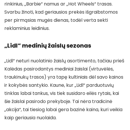
rinkinius, „Barbie“ namus ar „Hot Wheels“ trasas.
Svarbu žinoti, kad geriausios prekės išgraibstomos
per pirmąsias mugės dienas, todėl verta sekti
reklaminius leidinius.
„Lidl“ medinių žaislų sezonas
„Lidl“ neturi nuolatinio žaislų asortimento, tačiau prieš
Kalėdas pasirodantys mediniai žaislai (virtuvėlės,
traukinukų trasos) yra tapę kultiniais dėl savo kainos
ir kokybės santykio. Kaune, kur „Lidl“ parduotuvių
tinklas labai tankus, vis tiek susidaro eilės rytais, kai
šie žaislai pasirodo prekyboje. Tai nėra tradicinė
„akcija“, tai tiesiog labai gera bazinė kaina, kuri veikia
kaip geriausia nuolaida.