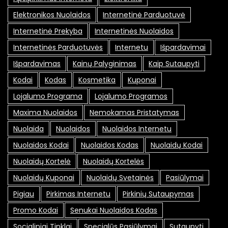
Elektronikos Nuolaidos
Internetinė Parduotuvė
Internetinė Prekyba
Internetinės Nuolaidos
Internetinės Parduotuvės
Internetu
Išpardavimai
Išpardavimas
Kainų Palyginimas
Kaip Sutaupyti
Kodai
Kodas
Kosmetika
Kuponai
Lojalumo Programa
Lojalumo Programos
Maxima Nuolaidos
Nemokamas Pristatymas
Nuolaida
Nuolaidos
Nuolaidos Internetu
Nuolaidos Kodai
Nuolaidos Kodas
Nuolaidų Kodai
Nuolaidų Kortelė
Nuolaidų Kortelės
Nuolaidų Kuponai
Nuolaidų Svetainės
Pasiūlymai
Pigiau
Pirkimas Internetu
Pirkinių Sutaupymas
Promo Kodai
Senukai Nuolaidos Kodas
Socialiniai Tinklai
Specialūs Pasiūlymai
Sutaupyti