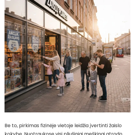
Be to, pirkimas fizinėje vietoje leidžia įvertinti žaislo
kokybę. Nuotraukose visi pliušiniai meškinai atrodo