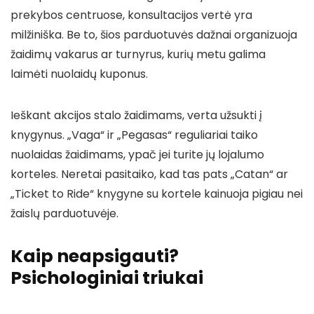
prekybos centruose, konsultacijos vertė yra
milžiniška. Be to, šios parduotuvės dažnai organizuoja
žaidimų vakarus ar turnyrus, kurių metu galima
laimėti nuolaidų kuponus.
Ieškant akcijos stalo žaidimams, verta užsukti į
knygynus. „Vaga“ ir „Pegasas“ reguliariai taiko
nuolaidas žaidimams, ypač jei turite jų lojalumo
korteles. Neretai pasitaiko, kad tas pats „Catan“ ar
„Ticket to Ride“ knygyne su kortele kainuoja pigiau nei
žaislų parduotuvėje.
Kaip neapsigauti?
Psichologiniai triukai