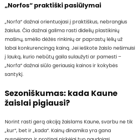
„Norfos“ praktiški pasiūlymai
„Norfa“ dažnai orientuojasi į praktiškus, nebrangius
žaislus. Čia dažnai galima rasti didelių plastikinių
mašinų, smėlio dėžės rinkinių ar paprastų lėlių už
labai konkurencingą kainą. Jei ieškote žaislo nešimuisi
į lauką, kurio nebūtų gaila sulaužyti ar pamesti –
„Norfa“ dažnai siūlo geriausią kainos ir kokybės
santykį.
Sezoniškumas: kada Kaune
žaislai pigiausi?
Norint rasti gerą akciją žaislams Kaune, svarbu ne tik
„kur“, bet ir „kada“. Kainų dinamika yra gana
nuspėjama, ir protingi pirkėjai tuo naudojasi.