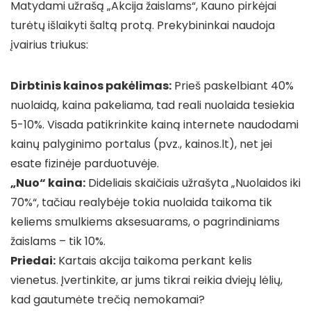
Matydami užrašą „Akcija žaislams“, Kauno pirkėjai
turėtų išlaikyti šaltą protą. Prekybininkai naudoja
įvairius triukus:
Dirbtinis kainos pakėlimas:
Prieš paskelbiant 40%
nuolaidą, kaina pakeliama, tad reali nuolaida tesiekia
5-10%. Visada patikrinkite kainą internete naudodami
kainų palyginimo portalus (pvz., kainos.lt), net jei
esate fizinėje parduotuvėje.
„Nuo“ kaina:
Dideliais skaičiais užrašyta „Nuolaidos iki
70%“, tačiau realybėje tokia nuolaida taikoma tik
keliems smulkiems aksesuarams, o pagrindiniams
žaislams – tik 10%.
Priedai:
Kartais akcija taikoma perkant kelis
vienetus. Įvertinkite, ar jums tikrai reikia dviejų lėlių,
kad gautumėte trečią nemokamai?