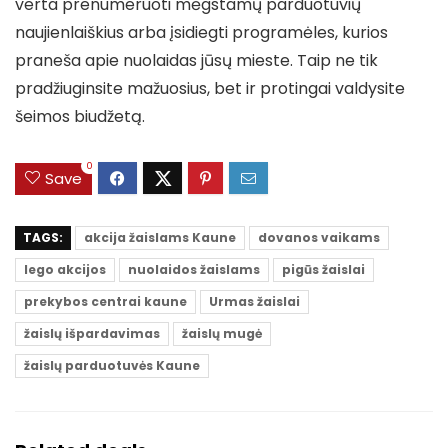
verta prenumeruoti mėgstamų parduotuvių
naujienlaiškius arba įsidiegti programėles, kurios
praneša apie nuolaidas jūsų mieste. Taip ne tik
pradžiuginsite mažuosius, bet ir protingai valdysite
šeimos biudžetą.
0
Save
TAGS:
akcija žaislams Kaune
dovanos vaikams
lego akcijos
nuolaidos žaislams
pigūs žaislai
prekybos centrai kaune
Urmas žaislai
žaislų išpardavimas
žaislų mugė
žaislų parduotuvės Kaune