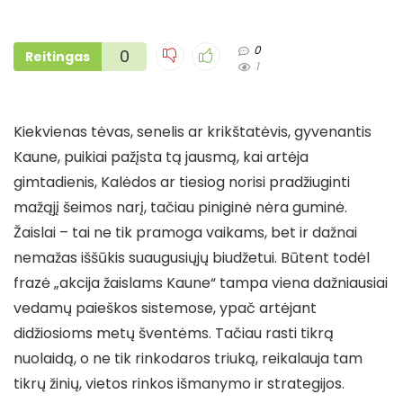
0
0
Reitingas
1
Kiekvienas tėvas, senelis ar krikštatėvis, gyvenantis
Kaune, puikiai pažįsta tą jausmą, kai artėja
gimtadienis, Kalėdos ar tiesiog norisi pradžiuginti
mažąjį šeimos narį, tačiau piniginė nėra guminė.
Žaislai – tai ne tik pramoga vaikams, bet ir dažnai
nemažas iššūkis suaugusiųjų biudžetui. Būtent todėl
frazė „akcija žaislams Kaune“ tampa viena dažniausiai
vedamų paieškos sistemose, ypač artėjant
didžiosioms metų šventėms. Tačiau rasti tikrą
nuolaidą, o ne tik rinkodaros triuką, reikalauja tam
tikrų žinių, vietos rinkos išmanymo ir strategijos.