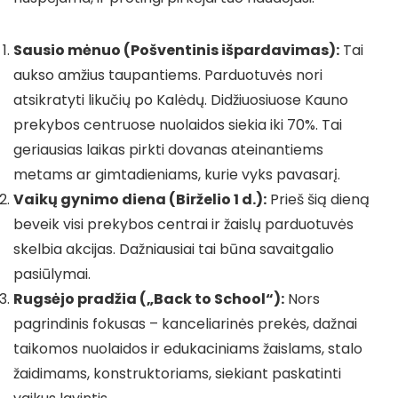
Sausio mėnuo (Pošventinis išpardavimas):
Tai
aukso amžius taupantiems. Parduotuvės nori
atsikratyti likučių po Kalėdų. Didžiuosiuose Kauno
prekybos centruose nuolaidos siekia iki 70%. Tai
geriausias laikas pirkti dovanas ateinantiems
metams ar gimtadieniams, kurie vyks pavasarį.
Vaikų gynimo diena (Birželio 1 d.):
Prieš šią dieną
beveik visi prekybos centrai ir žaislų parduotuvės
skelbia akcijas. Dažniausiai tai būna savaitgalio
pasiūlymai.
Rugsėjo pradžia („Back to School“):
Nors
pagrindinis fokusas – kanceliarinės prekės, dažnai
taikomos nuolaidos ir edukaciniams žaislams, stalo
žaidimams, konstruktoriams, siekiant paskatinti