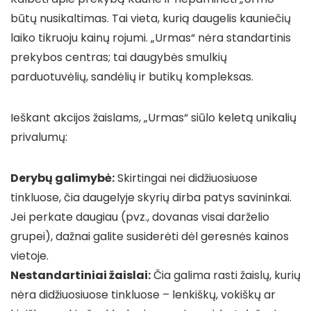
būtų nusikaltimas. Tai vieta, kurią daugelis kauniečių
laiko tikruoju kainų rojumi. „Urmas“ nėra standartinis
prekybos centras; tai daugybės smulkių
parduotuvėlių, sandėlių ir butikų kompleksas.
Ieškant akcijos žaislams, „Urmas“ siūlo keletą unikalių
privalumų:
Derybų galimybė:
Skirtingai nei didžiuosiuose
tinkluose, čia daugelyje skyrių dirba patys savininkai.
Jei perkate daugiau (pvz., dovanas visai darželio
grupei), dažnai galite susiderėti dėl geresnės kainos
vietoje.
Nestandartiniai žaislai:
Čia galima rasti žaislų, kurių
nėra didžiuosiuose tinkluose – lenkiškų, vokiškų ar