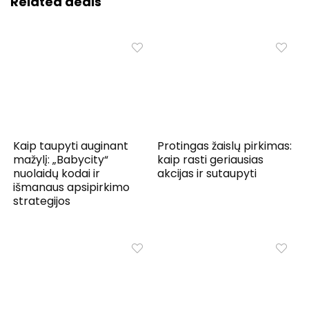
Related deals
Kaip taupyti auginant
Protingas žaislų pirkimas:
mažylį: „Babycity“
kaip rasti geriausias
nuolaidų kodai ir
akcijas ir sutaupyti
išmanaus apsipirkimo
strategijos