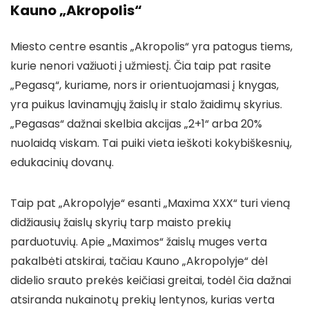
Kauno „Akropolis“
Miesto centre esantis „Akropolis“ yra patogus tiems,
kurie nenori važiuoti į užmiestį. Čia taip pat rasite
„Pegasą“, kuriame, nors ir orientuojamasi į knygas,
yra puikus lavinamųjų žaislų ir stalo žaidimų skyrius.
„Pegasas“ dažnai skelbia akcijas „2+1“ arba 20%
nuolaidą viskam. Tai puiki vieta ieškoti kokybiškesnių,
edukacinių dovanų.
Taip pat „Akropolyje“ esanti „Maxima XXX“ turi vieną
didžiausių žaislų skyrių tarp maisto prekių
parduotuvių. Apie „Maximos“ žaislų muges verta
pakalbėti atskirai, tačiau Kauno „Akropolyje“ dėl
didelio srauto prekės keičiasi greitai, todėl čia dažnai
atsiranda nukainotų prekių lentynos, kurias verta