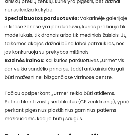
kiniškų prekių ženklų, kurie yra pigesni, bet dažnai
nenusileidžia kokybe.
Specializuotos parduotuvės:
Vakarinėje galerijoje
ir kitose zonose yra parduotuvių, kurios prekiauja tik
modeliukais, tik dronais arba tik mediniais žaislais. Jų
taikomos akcijos dažnai būna labai patrauklios, nes
jos konkuruoja su prekybos milžinais.
Bazinės kainos:
Kai kurios parduotuvės „Urme“ vis
dar veikia sandėlio principu, todėl antkainiai čia gali
būti mažesni nei blizgančiose vitrinose centre.
Tačiau apsiperkant „Urme“ reikia būti atidiems.
Būtina tikrinti žaislų sertifikatus (CE ženklinimą), ypač
perkant pigesnius plastikinius gaminius patiems
mažiausiems, kad jie būtų saugūs.