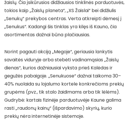
žaislų. Čia įsikūrusios didžiausios tinklinės parduotuvės,
tokios kaip „Žaislų planeta“, „XS Žaislai“ bei didžiulis
„Senukų“ prekybos centras. Verta atkreipti dėmesį į
„Senukus“. Kadangi šis tinklas yra kilęs iš Kauno, čia
asortimentas dažnai būna plačiausias.
Norint pagauti akciją „Megoje“, geriausia lankytis
savaitės viduryje arba stebėti vadinamąsias „Žaislų
dienas“, kurios dažniausiai vyksta prieš Kalėdas ir
gegužės pabaigoje. „Senukuose“ dažnai taikoma 30–
40% nuolaida su lojalumo kortele konkrečioms prekių
grupėms (pvz., tik stalo žaidimams arba tik lėlėms).
Gudrybė: kartais fizinėje parduotuvėje Kaune galima
rasti „raudonų kainų“ (išpardavimo) skyrių, kurio
prekių nėra internetinėje sistemoje.