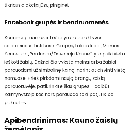
tikriausia akcija jūsų piniginei.
Facebook grupės ir bendruomenės
Kauniečių mamos ir tėčiai yra labai aktyvūs
socialiniuose tinkluose. Grupės, tokios kaip „Mamos
Kaune“ ar „Parduodu/Dovanoju Kaune“, yra puiki vieta
ieškoti žaislų. Dažnai čia vyksta mainai arba žaislai
parduodami už simbolinę kainą, norint atlaisvinti vietą
namuose. Prieš pirkdami naują brangų žaislą
parduotuvėje, patikrinkite šias grupes – galbūt
kaimynystėje kas nors parduoda tokį patį, tik be
pakuotės.
Apibendrinimas: Kauno žaislų
žemėlapis