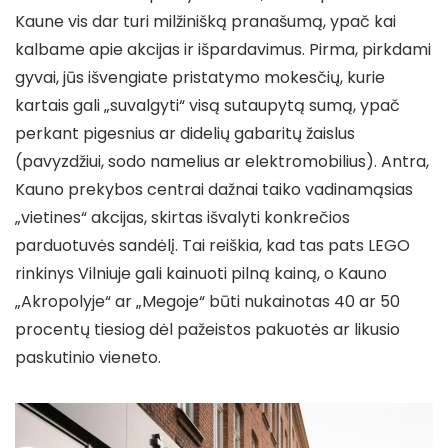
Kaune vis dar turi milžinišką pranašumą, ypač kai
kalbame apie akcijas ir išpardavimus. Pirma, pirkdami
gyvai, jūs išvengiate pristatymo mokesčių, kurie
kartais gali „suvalgyti“ visą sutaupytą sumą, ypač
perkant pigesnius ar didelių gabaritų žaislus
(pavyzdžiui, sodo namelius ar elektromobilius). Antra,
Kauno prekybos centrai dažnai taiko vadinamąsias
„vietines“ akcijas, skirtas išvalyti konkrečios
parduotuvės sandėlį. Tai reiškia, kad tas pats LEGO
rinkinys Vilniuje gali kainuoti pilną kainą, o Kauno
„Akropolyje“ ar „Megoje“ būti nukainotas 40 ar 50
procentų tiesiog dėl pažeistos pakuotės ar likusio
paskutinio vieneto.