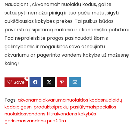
Naudojant „Akvanamai“ nuolaidų kodus, galite
sutaupyti nemažai pinigų ir tuo pačiu metu įsigyti
aukščiausios kokybės prekes. Tai puikus būdas
paversti apsipirkimą malonia ir ekonomiška patirtimi.
Tad nepraleiskite progos pasinaudoti šiomis
galimybėmis ir mėgaukitės savo atnaujintu
akvariumu ar pagerinta vandens kokybe už mažesnę
kainą!
0
Save
Tags:
akvanamai
akvariumai
nuolaidos kodas
nuolaidų
kodai
pigesni produktai
prekių pasiūlymai
specialios
nuolaidos
vandens filtrai
vandens kokybės
gerinimas
vandens priežiūra