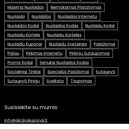
Maxima Nuolaidos
Nemokamas Pristatymas
Nuolaida
Nuolaidos
Nuolaidos Internetu
Nuolaidos Kodai
Nuolaidos Kodas
Nuolaidų Kodai
Nuolaidų Kortelė
Nuolaidų Kortelės
Nuolaidų Kuponai
Nuolaidų Svetainės
Pasiūlymai
Pigiau
Pirkimas Internetu
Pirkinių Sutaupymas
Promo Kodai
Senukai Nuolaidos Kodas
Socialiniai Tinklai
Specialūs Pasiūlymai
Sutaupyti
Sutaupyti Pinigų
Sveikata
Taupymas
Susisiekite su mumis:
info@akcijoskuponai.lt