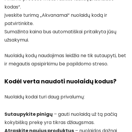
kodas“.
Įveskite turimą „Akvanamai“ nuolaidų kodą ir
patvirtinkite.
Sumažinta kaina bus automatiškai pritaikyta jūsų
užsakymui.
Nuolaidų kodų naudojimas leidžia ne tik sutaupyti, bet
ir mėgautis apsipirkimu be papildomo streso.
Kodėl verta naudoti nuolaidų kodus?
Nuolaidų kodai turi daug privalumų:
Sutaupykite pinigų
– gauti nuolaidą už tą pačią
kokybišką prekę yra tikras džiaugsmas.
Atraskite naujus produktus
– nuolaidos dažnai