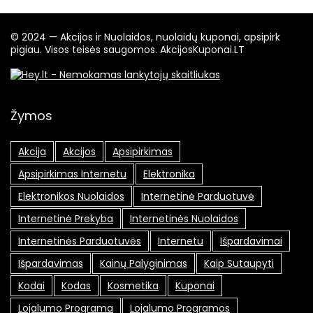
© 2024 — Akcijos ir Nuolaidos, nuolaidų kuponai, apsipirk
pigiau. Visos teisės saugomos. AkcijosKuponai.LT
Žymos
Akcija
Akcijos
Apsipirkimas
Apsipirkimas Internetu
Elektronika
Elektronikos Nuolaidos
Internetinė Parduotuvė
Internetinė Prekyba
Internetinės Nuolaidos
Internetinės Parduotuvės
Internetu
Išpardavimai
Išpardavimas
Kainų Palyginimas
Kaip Sutaupyti
Kodai
Kodas
Kosmetika
Kuponai
Lojalumo Programa
Lojalumo Programos