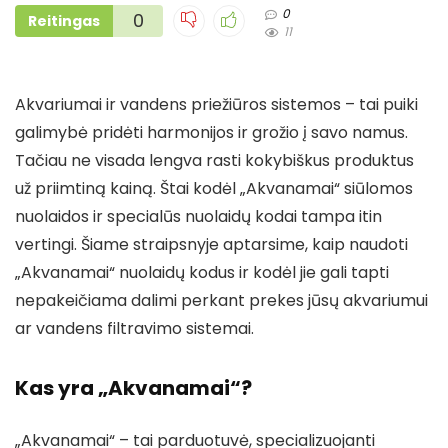
0
0
Reitingas
11
Akvariumai ir vandens priežiūros sistemos – tai puiki
galimybė pridėti harmonijos ir grožio į savo namus.
Tačiau ne visada lengva rasti kokybiškus produktus
už priimtiną kainą. Štai kodėl „Akvanamai“ siūlomos
nuolaidos ir specialūs nuolaidų kodai tampa itin
vertingi. Šiame straipsnyje aptarsime, kaip naudoti
„Akvanamai“ nuolaidų kodus ir kodėl jie gali tapti
nepakeičiama dalimi perkant prekes jūsų akvariumui
ar vandens filtravimo sistemai.
Kas yra „Akvanamai“?
„Akvanamai“ – tai parduotuvė, specializuojanti