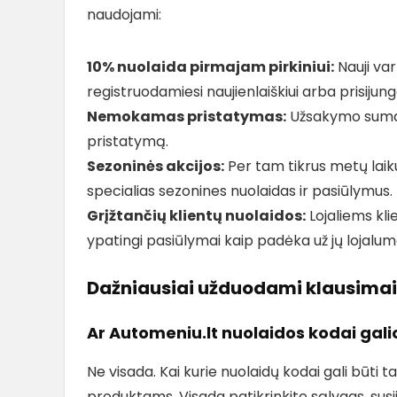
naudojami:
10% nuolaida pirmajam pirkiniui:
Nauji var
registruodamiesi naujienlaiškiui arba prisijun
Nemokamas pristatymas:
Užsakymo suma v
pristatymą.
Sezoninės akcijos:
Per tam tikrus metų laiku
specialias sezonines nuolaidas ir pasiūlymus.
Grįžtančių klientų nuolaidos:
Lojaliems kl
ypatingi pasiūlymai kaip padėka už jų lojalum
Dažniausiai užduodami klausimai
Ar Automeniu.lt nuolaidos kodai gal
Ne visada. Kai kurie nuolaidų kodai gali būti 
produktams. Visada patikrinkite sąlygas, susi