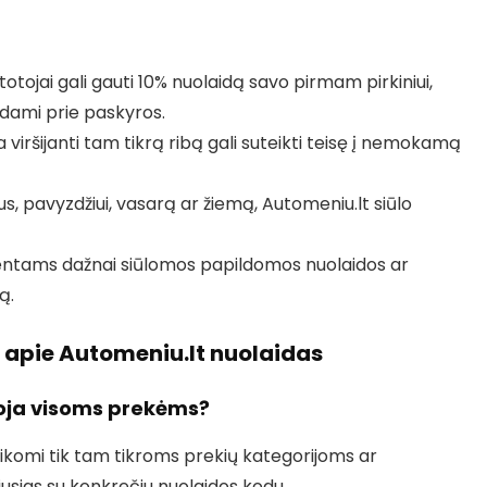
totojai gali gauti 10% nuolaidą savo pirmam pirkiniui,
gdami prie paskyros.
iršijanti tam tikrą ribą gali suteikti teisę į nemokamą
s, pavyzdžiui, vasarą ar žiemą, Automeniu.lt siūlo
ientams dažnai siūlomos papildomos nuolaidos ar
ą.
 apie Automeniu.lt nuolaidas
ioja visoms prekėms?
taikomi tik tam tikroms prekių kategorijoms ar
jusias su konkrečiu nuolaidos kodu.