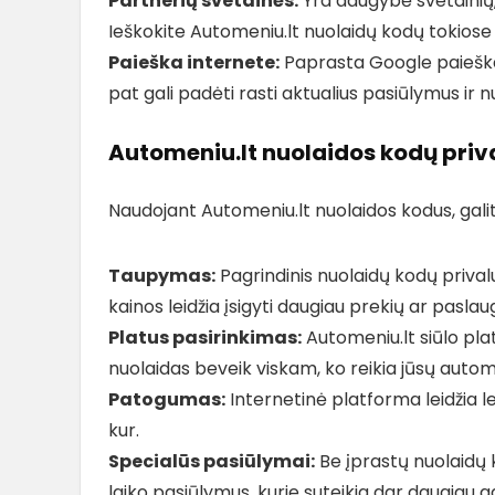
Partnerių svetainės:
Yra daugybė svetainių, k
Ieškokite Automeniu.lt nuolaidų kodų tokiose
Paieška internete:
Paprasta Google paieška 
pat gali padėti rasti aktualius pasiūlymus ir n
Automeniu.lt nuolaidos kodų pri
Naudojant Automeniu.lt nuolaidos kodus, galite
Taupymas:
Pagrindinis nuolaidų kodų prival
kainos leidžia įsigyti daugiau prekių ar paslau
Platus pasirinkimas:
Automeniu.lt siūlo plat
nuolaidas beveik viskam, ko reikia jūsų automo
Patogumas:
Internetinė platforma leidžia l
kur.
Specialūs pasiūlymai:
Be įprastų nuolaidų k
laiko pasiūlymus, kurie suteikia dar daugiau g