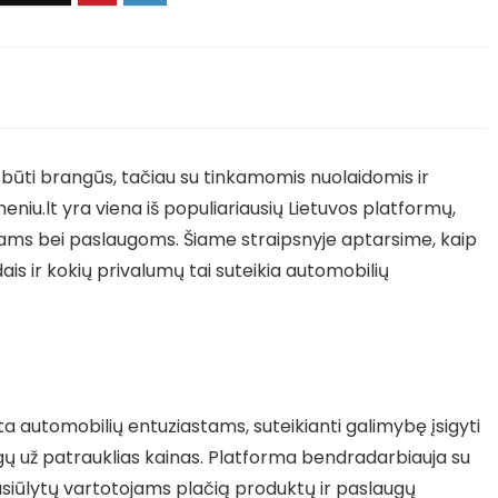
 būti brangūs, tačiau su tinkamomis nuolaidomis ir
eniu.lt yra viena iš populiariausių Lietuvos platformų,
dams bei paslaugoms. Šiame straipsnyje aptarsime, kaip
is ir kokių privalumų tai suteikia automobilių
ta automobilių entuziastams, suteikianti galimybę įsigyti
ugų už patrauklias kainas. Platforma bendradarbiauja su
asiūlytų vartotojams plačią produktų ir paslaugų