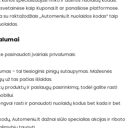
urios specializuojasi rinkti ir dalintis nuolaidų kodais.
 svetainėse kaip Kuponai.lt ar panašiose platformose.
su raktažodžiais „Automeniu.lt nuolaidos kodas“ taip
uolaidas.
valumai
 pasinaudoti įvairiais privalumais:
umas – tai tiesioginis pinigų sutaupymas. Mažesnės
gų už tas pačias išlaidas.
ų produktų ir paslaugų pasirinkimą, todėl galite rasti
biliui.
engvai rasti ir panaudoti nuolaidų kodus bet kada ir bet
odų, Automeniu.lt dažnai siūlo specialias akcijas ir riboto
alimybių taupyti.