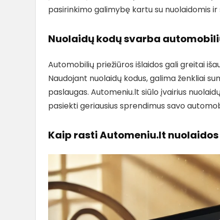
pasirinkimo galimybę kartu su nuolaidomis ir 
Nuolaidų kodų svarba automobil
Automobilių priežiūros išlaidos gali greitai išaug
Naudojant nuolaidų kodus, galima ženkliai suma
paslaugas. Automeniu.lt siūlo įvairius nuolai
pasiekti geriausius sprendimus savo automob
Kaip rasti Automeniu.lt nuolaido