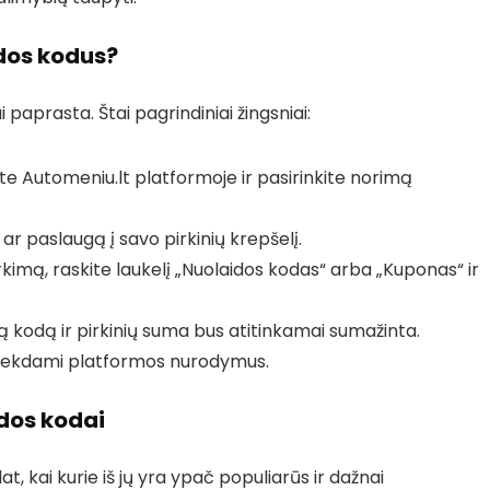
dos kodus?
paprasta. Štai pagrindiniai žingsniai:
te Automeniu.lt platformoje ir pasirinkite norimą
ar paslaugą į savo pirkinių krepšelį.
kimą, raskite laukelį „Nuolaidos kodas“ arba „Kuponas“ ir
 kodą ir pirkinių suma bus atitinkamai sumažinta.
 sekdami platformos nurodymus.
idos kodai
t, kai kurie iš jų yra ypač populiarūs ir dažnai