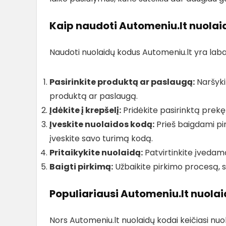
Kaip naudoti Automeniu.lt nuolai
Naudoti nuolaidų kodus Automeniu.lt yra labai 
Pasirinkite produktą ar paslaugą:
Naršyki
produktą ar paslaugą.
Įdėkite į krepšelį:
Pridėkite pasirinktą prekę 
Įveskite nuolaidos kodą:
Prieš baigdami pir
įveskite savo turimą kodą.
Pritaikykite nuolaidą:
Patvirtinkite įvedamą
Baigti pirkimą:
Užbaikite pirkimo procesą,
Populiariausi Automeniu.lt nuola
Nors Automeniu.lt nuolaidų kodai keičiasi nuola