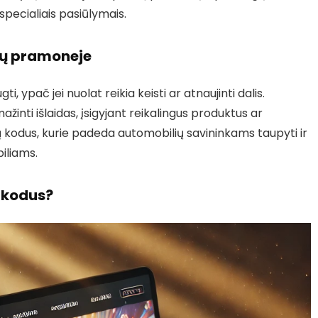
specialiais pasiūlymais.
ių pramoneje
ti, ypač jei nuolat reikia keisti ar atnaujinti dalis.
žinti išlaidas, įsigyjant reikalingus produktus ar
dų kodus, kurie padeda automobilių savininkams taupyti ir
iliams.
s kodus?