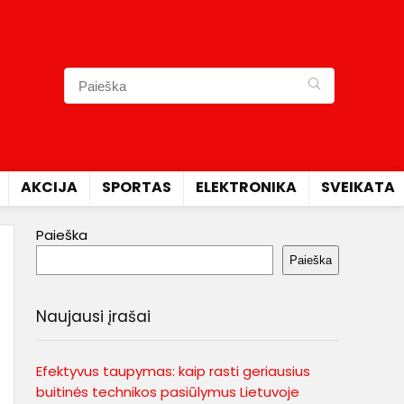
AKCIJA
SPORTAS
ELEKTRONIKA
SVEIKATA
Paieška
Paieška
Naujausi įrašai
Efektyvus taupymas: kaip rasti geriausius
buitinės technikos pasiūlymus Lietuvoje