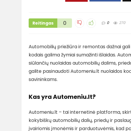
0
Reitingas
0
270
Automobilių priežiūra ir remontas dažnai gali
kodais galima žymiai sumažinti išlaidas. Autom
siūlančių nuolaidas automobilių dalims, prie
galite pasinaudoti Automeniu.lt nuolaidos koda
savininkams.
Kas yra Automeniu.lt?
Automeniu.lt – tai internetinė platforma, skir
kokybiškų automobilių dalių, priedų ir pasla
įvairiomis įmonėmis ir parduotuvėmis, kad p