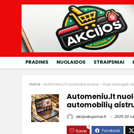
PRADINIS
NUOLAIDOS
STRAIPSNIAI
Home
»
Automeniu.lt nuolaidos kodas – kaip sutaupyti a
Automeniu.lt nuol
automobilių aistr
akcijoskuponai.lt
2025 20 va
0
Save