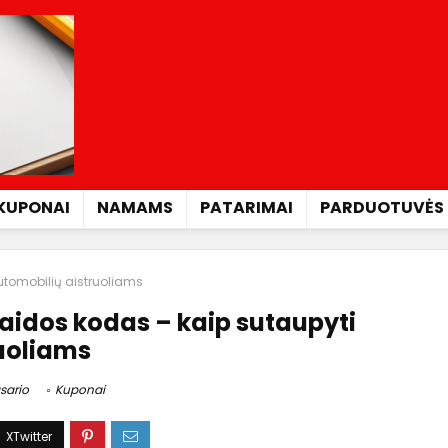
KUPONAI
NAMAMS
PATARIMAI
PARDUOTUVĖS
utomobilių aistruoliams
aidos kodas – kaip sutaupyti
uoliams
sario
Kuponai