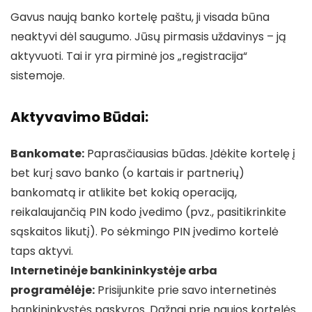
Gavus naują banko kortelę paštu, ji visada būna
neaktyvi dėl saugumo. Jūsų pirmasis uždavinys – ją
aktyvuoti. Tai ir yra pirminė jos „registracija“
sistemoje.
Aktyvavimo Būdai:
Bankomate:
Paprasčiausias būdas. Įdėkite kortelę į
bet kurį savo banko (o kartais ir partnerių)
bankomatą ir atlikite bet kokią operaciją,
reikalaujančią PIN kodo įvedimo (pvz., pasitikrinkite
sąskaitos likutį). Po sėkmingo PIN įvedimo kortelė
taps aktyvi.
Internetinėje bankininkystėje arba
programėlėje:
Prisijunkite prie savo internetinės
bankininkystės paskyros. Dažnai prie naujos kortelės