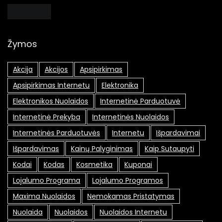
Žymos
Akcija
Akcijos
Apsipirkimas
Apsipirkimas Internetu
Elektronika
Elektronikos Nuolaidos
Internetinė Parduotuvė
Internetinė Prekyba
Internetinės Nuolaidos
Internetinės Parduotuvės
Internetu
Išpardavimai
Išpardavimas
Kainų Palyginimas
Kaip Sutaupyti
Kodai
Kodas
Kosmetika
Kuponai
Lojalumo Programa
Lojalumo Programos
Maxima Nuolaidos
Nemokamas Pristatymas
Nuolaida
Nuolaidos
Nuolaidos Internetu