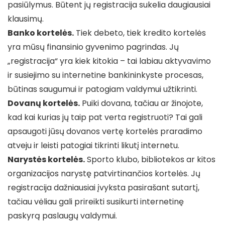
pasiūlymus. Būtent jų registracija sukelia daugiausiai
klausimų.
Banko kortelės.
Tiek debeto, tiek kredito kortelės
yra mūsų finansinio gyvenimo pagrindas. Jų
„registracija“ yra kiek kitokia – tai labiau aktyvavimo
ir susiejimo su internetine bankininkyste procesas,
būtinas saugumui ir patogiam valdymui užtikrinti.
Dovanų kortelės.
Puiki dovana, tačiau ar žinojote,
kad kai kurias jų taip pat verta registruoti? Tai gali
apsaugoti jūsų dovanos vertę kortelės praradimo
atveju ir leisti patogiai tikrinti likutį internetu.
Narystės kortelės.
Sporto klubo, bibliotekos ar kitos
organizacijos narystę patvirtinančios kortelės. Jų
registracija dažniausiai įvyksta pasirašant sutartį,
tačiau vėliau gali prireikti susikurti internetinę
paskyrą paslaugų valdymui.