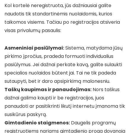
Kol kortelė neregistruota, jūs dažniausiai galite
naudotis tik standartinėmis nuolaidomis, kurios
taikomos visiems. Tačiau po registracijos atsiveria
visas privalumų pasaulis:
Asmeniniai pasiūlymai:
Sistema, matydama jūsų
pirkimo įpročius, pradeda formuoti individualius
pasiūlymus. Jei dažnai perkate kavą, galite sulaukti
specialios nuolaidos būtent jai. Tai ne tik padeda
sutaupyti, bet ir daro apsipirkimą malonesniu.
Taškų kaupimas ir panaudojimas:
Nors taškus
dažnai galima kaupti ir be registracijos, juos
panaudoti ar pasitikrinti likutį internetu įmanoma tik
susikūrus paskyrą.
Gimtadienio staigmenos:
Daugelis programų
registruotiems nariams gimtadienio proga dovanoja