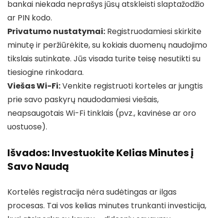
bankai niekada neprašys jūsų atskleisti slaptažodžio
ar PIN kodo.
Privatumo nustatymai:
Registruodamiesi skirkite
minutę ir peržiūrėkite, su kokiais duomenų naudojimo
tikslais sutinkate. Jūs visada turite teisę nesutikti su
tiesiogine rinkodara.
Viešas Wi-Fi:
Venkite registruoti korteles ar jungtis
prie savo paskyrų naudodamiesi viešais,
neapsaugotais Wi-Fi tinklais (pvz., kavinėse ar oro
uostuose).
Išvados: Investuokite Kelias Minutes į
Savo Naudą
Kortelės registracija nėra sudėtingas ar ilgas
procesas. Tai vos kelias minutes trunkanti investicija,