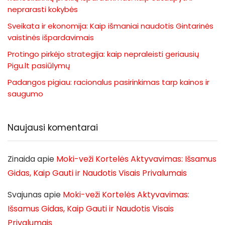
neprarasti kokybės
Sveikata ir ekonomija: Kaip išmaniai naudotis Gintarinės
vaistinės išpardavimais
Protingo pirkėjo strategija: kaip nepraleisti geriausių
Pigu.lt pasiūlymų
Padangos pigiau: racionalus pasirinkimas tarp kainos ir
saugumo
Naujausi komentarai
Zinaida
apie
Moki-veži Kortelės Aktyvavimas: Išsamus
Gidas, Kaip Gauti ir Naudotis Visais Privalumais
Svajunas
apie
Moki-veži Kortelės Aktyvavimas:
Išsamus Gidas, Kaip Gauti ir Naudotis Visais
Privalumais