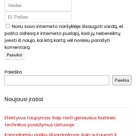
Noriu savo interneto naršyklėje išsaugoti vardą, el.
pašto adresą ir interneto puslapį, kad jų nebereiktų
įvesti iš naujo, kai kitą kartą vėl norėsiu parašyti
komentarą.
Paieška
Paieška
Naujausi įrašai
Efektyvus taupymas: kaip rasti geriausius buitinės
technikos pasiūlymus Lietuvoje
Kanceliarinių prekių išpardavimas: kaip sutaupyti ir