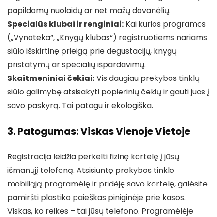
papildomų nuolaidų ar net mažų dovanėlių.
Specialūs klubai ir renginiai:
Kai kurios programos
(„Vynoteka“, „Knygų klubas“) registruotiems nariams
siūlo išskirtinę prieigą prie degustacijų, knygų
pristatymų ar specialių išpardavimų.
Skaitmeniniai čekiai:
Vis daugiau prekybos tinklų
siūlo galimybę atsisakyti popierinių čekių ir gauti juos į
savo paskyrą. Tai patogu ir ekologiška.
3. Patogumas: Viskas Vienoje Vietoje
Registracija leidžia perkelti fizinę kortelę į jūsų
išmanųjį telefoną. Atsisiuntę prekybos tinklo
mobiliąją programėlę ir pridėję savo kortelę, galėsite
pamiršti plastiko paieškas piniginėje prie kasos.
Viskas, ko reikės – tai jūsų telefono. Programėlėje