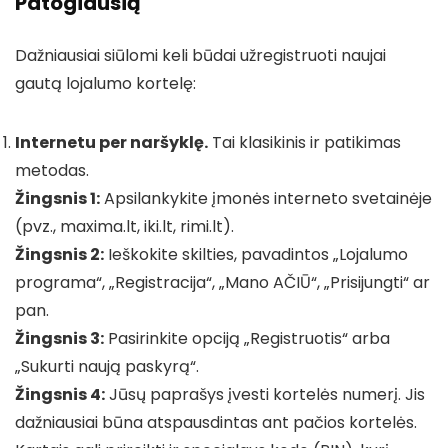
Patogiausią
Dažniausiai siūlomi keli būdai užregistruoti naujai
gautą lojalumo kortelę:
Internetu per naršyklę.
Tai klasikinis ir patikimas
metodas.
Žingsnis 1:
Apsilankykite įmonės interneto svetainėje
(pvz., maxima.lt, iki.lt, rimi.lt).
Žingsnis 2:
Ieškokite skilties, pavadintos „Lojalumo
programa“, „Registracija“, „Mano AČIŪ“, „Prisijungti“ ar
pan.
Žingsnis 3:
Pasirinkite opciją „Registruotis“ arba
„Sukurti naują paskyrą“.
Žingsnis 4:
Jūsų paprašys įvesti kortelės numerį. Jis
dažniausiai būna atspausdintas ant pačios kortelės.