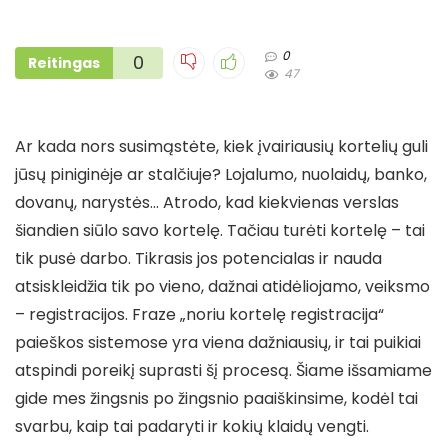
0
0
Reitingas
47
Ar kada nors susimąstėte, kiek įvairiausių kortelių guli
jūsų piniginėje ar stalčiuje? Lojalumo, nuolaidų, banko,
dovanų, narystės… Atrodo, kad kiekvienas verslas
šiandien siūlo savo kortelę. Tačiau turėti kortelę – tai
tik pusė darbo. Tikrasis jos potencialas ir nauda
atsiskleidžia tik po vieno, dažnai atidėliojamo, veiksmo
– registracijos. Fraze „noriu kortelę registracija“
paieškos sistemose yra viena dažniausių, ir tai puikiai
atspindi poreikį suprasti šį procesą. Šiame išsamiame
gide mes žingsnis po žingsnio paaiškinsime, kodėl tai
svarbu, kaip tai padaryti ir kokių klaidų vengti.