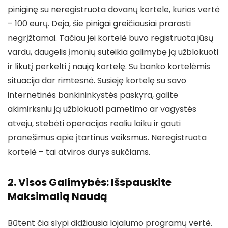
piniginę su neregistruota dovanų kortele, kurios vertė
– 100 eurų. Deja, šie pinigai greičiausiai prarasti
negrįžtamai. Tačiau jei kortelė buvo registruota jūsų
vardu, daugelis įmonių suteikia galimybę ją užblokuoti
ir likutį perkelti į naują kortelę. Su banko kortelėmis
situacija dar rimtesnė. Susieję kortelę su savo
internetinės bankininkystės paskyra, galite
akimirksniu ją užblokuoti pametimo ar vagystės
atveju, stebėti operacijas realiu laiku ir gauti
pranešimus apie įtartinus veiksmus. Neregistruota
kortelė – tai atviros durys sukčiams.
2. Visos Galimybės: Išspauskite
Maksimalią Naudą
Būtent čia slypi didžiausia lojalumo programų vertė.