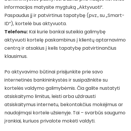
informacijos matysite mygtuką „Aktyvuoti“.
Paspaudus jį ir patvirtinus tapatybę (pvz., su „Smart-
ID“), kortelė bus aktyvuota.
Telefonu:
Kai kurie bankai suteikia galimybę
aktyvuoti kortelę paskambinus į klientų aptarnavimo
centrą ir atsakius į kelis tapatybę patvirtinančius
klausimus.
Po aktyvavimo būtinai prisijunkite prie savo
internetinės bankininkystės ir susipažinkite su
kortelės valdymo galimybėmis. Čia galite nustatyti
atsiskaitymo limitus, leisti arba uždrausti
atsiskaitymus internetu, bekontakčius mokėjimus ar
naudojimąsi kortele užsienyje. Tai – svarbūs saugumo
įrankiai, kuriuos privalote mokėti valdyti.