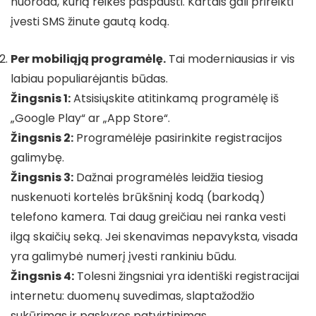
nuoroda, kurią reikės paspausti. Kartais gali prireikti
įvesti SMS žinute gautą kodą.
Per mobiliąją programėlę.
Tai moderniausias ir vis
labiau populiarėjantis būdas.
Žingsnis 1:
Atsisiųskite atitinkamą programėlę iš
„Google Play“ ar „App Store“.
Žingsnis 2:
Programėlėje pasirinkite registracijos
galimybę.
Žingsnis 3:
Dažnai programėlės leidžia tiesiog
nuskenuoti kortelės brūkšninį kodą (barkodą)
telefono kamera. Tai daug greičiau nei ranka vesti
ilgą skaičių seką. Jei skenavimas nepavyksta, visada
yra galimybė numerį įvesti rankiniu būdu.
Žingsnis 4:
Tolesni žingsniai yra identiški registracijai
internetu: duomenų suvedimas, slaptažodžio
sukūrimas ir paskyros patvirtinimas.