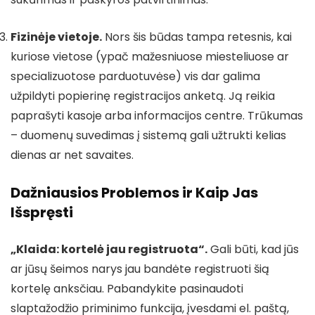
Fizinėje vietoje.
Nors šis būdas tampa retesnis, kai
kuriose vietose (ypač mažesniuose miesteliuose ar
specializuotose parduotuvėse) vis dar galima
užpildyti popierinę registracijos anketą. Ją reikia
paprašyti kasoje arba informacijos centre. Trūkumas
– duomenų suvedimas į sistemą gali užtrukti kelias
dienas ar net savaites.
Dažniausios Problemos ir Kaip Jas
Išspręsti
„Klaida: kortelė jau registruota“.
Gali būti, kad jūs
ar jūsų šeimos narys jau bandėte registruoti šią
kortelę anksčiau. Pabandykite pasinaudoti
slaptažodžio priminimo funkcija, įvesdami el. paštą,