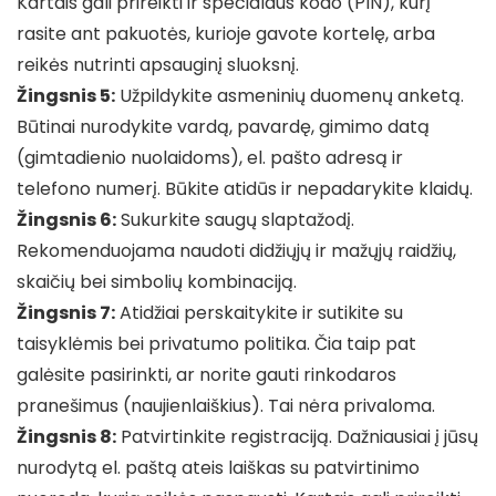
Kartais gali prireikti ir specialaus kodo (PIN), kurį
rasite ant pakuotės, kurioje gavote kortelę, arba
reikės nutrinti apsauginį sluoksnį.
Žingsnis 5:
Užpildykite asmeninių duomenų anketą.
Būtinai nurodykite vardą, pavardę, gimimo datą
(gimtadienio nuolaidoms), el. pašto adresą ir
telefono numerį. Būkite atidūs ir nepadarykite klaidų.
Žingsnis 6:
Sukurkite saugų slaptažodį.
Rekomenduojama naudoti didžiųjų ir mažųjų raidžių,
skaičių bei simbolių kombinaciją.
Žingsnis 7:
Atidžiai perskaitykite ir sutikite su
taisyklėmis bei privatumo politika. Čia taip pat
galėsite pasirinkti, ar norite gauti rinkodaros
pranešimus (naujienlaiškius). Tai nėra privaloma.
Žingsnis 8:
Patvirtinkite registraciją. Dažniausiai į jūsų
nurodytą el. paštą ateis laiškas su patvirtinimo