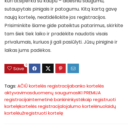
kuri atsiperka su kaupu – didesniu saugumu,
sutaupytais pinigais ir patogumu. Kitą kartą gavę
naują kortelę, neatidėliokite jos registracijos.
Prisiminkite šiame gide pateiktus patarimus, skirkite
tam šiek tiek laiko ir pradėkite naudotis visais
privalumais, kuriuos ji gali pasiūlyti. Jūsų piniginė ir
laikas jums padėkos.
0
Save
Tags:
AČIŪ kortelės registracija
banko kortelės
aktyvavimas
duomenų saugumas
IKI PREMIJA
registracija
internetinė bankininkystė
kaip registruoti
kortelę
kortelės registracija
lojalumo kortelė
nuolaidų
kortelė
užregistruoti kortelę