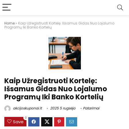
Home
»
Kaip Užregistruoti Kortelę: Išsamus Gidas Nuo Lojalumo
Programų Iki Banko Kortelių
Kaip Užregistruoti Kortelę:
Išsamus Gidas Nuo Lojalumo
Programų Iki Banko Kortelių
akcijoskuponai.lt
2025 5 rugsėjo
Patarimai
0
Save