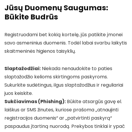
Jūsų Duomenų Saugumas:
Būkite Budrūs
Registruodami bet kokią kortelę, jūs patikite įmonei
savo asmeninius duomenis. Todėl labai svarbu laikytis
skaitmeninės higienos taisyklių.
Slaptažodžiai:
Niekada nenaudokite to paties
slaptažodžio kelioms skirtingoms paskyroms.
Sukurkite sudėtingus, ilgus slaptažodžius ir reguliariai
juos keiskite.
Sukčiavimas (Phishing):
Būkite atsargūs gavę el.
laiškus ar SMS žinutes, kuriose prašoma „atnaujinti
registracijos duomenis“ ar „patvirtinti paskyrą“
paspaudus įtartiną nuorodą. Prekybos tinklai ir ypač