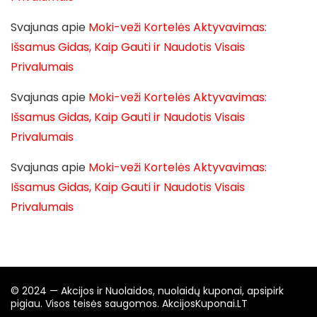
Svajunas
apie
Moki-veži Kortelės Aktyvavimas:
Išsamus Gidas, Kaip Gauti ir Naudotis Visais
Privalumais
Svajunas
apie
Moki-veži Kortelės Aktyvavimas:
Išsamus Gidas, Kaip Gauti ir Naudotis Visais
Privalumais
Svajunas
apie
Moki-veži Kortelės Aktyvavimas:
Išsamus Gidas, Kaip Gauti ir Naudotis Visais
Privalumais
© 2024 — Akcijos ir Nuolaidos, nuolaidų kuponai, apsipirk
pigiau. Visos teisės saugomos. AkcijosKuponai.LT