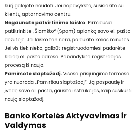
kurį galėjote naudoti. Jei nepavyksta, susisiekite su
klientų aptarnavimo centru.
Negaunate patvirtinimo laiško.
Pirmiausia
patikrinkite „Šlamšto“ (Spam) aplanką savo el. pašto
dėžutėje. Jei laiško ten nėra, palaukite kelias minutes.
Jei vis tiek nieko, galbūt registruodamiesi padarėte
klaidą el. pašto adrese. Pabandykite registracijos
procesą iš naujo.
Pamiršote slaptažodį.
Visose prisijungimo formose
yra nuoroda „Pamiršau slaptažodį“. Ją paspaudę ir
įvedę savo el. paštą, gausite instrukcijas, kaip susikurti
naują slaptažodį.
Banko Kortelės Aktyvavimas ir
Valdymas