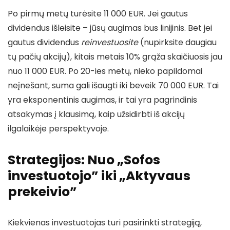
Po pirmų metų turėsite 11 000 EUR. Jei gautus
dividendus išleisite – jūsų augimas bus linijinis. Bet jei
gautus dividendus
reinvestuosite
(nupirksite daugiau
tų pačių akcijų), kitais metais 10% grąža skaičiuosis jau
nuo 11 000 EUR. Po 20-ies metų, nieko papildomai
neįnešant, suma gali išaugti iki beveik 70 000 EUR. Tai
yra eksponentinis augimas, ir tai yra pagrindinis
atsakymas į klausimą, kaip užsidirbti iš akcijų
ilgalaikėje perspektyvoje.
Strategijos: Nuo „Sofos
investuotojo” iki „Aktyvaus
prekeivio”
Kiekvienas investuotojas turi pasirinkti strategiją,