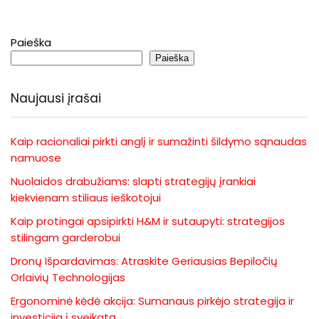
Paieška
Paieška
Naujausi įrašai
Kaip racionaliai pirkti anglį ir sumažinti šildymo sąnaudas
namuose
Nuolaidos drabužiams: slapti strategijų įrankiai
kiekvienam stiliaus ieškotojui
Kaip protingai apsipirkti H&M ir sutaupyti: strategijos
stilingam garderobui
Dronų Išpardavimas: Atraskite Geriausias Bepiločių
Orlaivių Technologijas
Ergonominė kėdė akcija: Sumanaus pirkėjo strategija ir
investicija į sveikatą