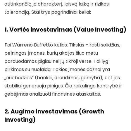
atitinkančią jo charakterį, laisvą laiką ir rizikos
toleranciją. Štai trys pagrindiniai keliai:
1. Vertės investavimas (Value Investing)
Tai Warreno Buffetto kelias. Tikslas – rasti solidžias,
pelningas įmones, kurių akcijos šiuo metu
parduodamos pigiau nei jų tikroji vertė. Tai lyg
pirkimas su nuolaida. Tokios įmonės dažnai yra
„nuobodžios” (bankai, draudimas, gamyba), bet jos
stabiliai generuoja pinigus. Čia reikalinga kantrybė ir
gebėjimas analizuoti finansines ataskaitas.
2. Augimo investavimas (Growth
Investing)