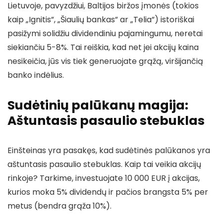
Lietuvoje, pavyzdžiui, Baltijos biržos įmonės (tokios
kaip „Ignitis”, „Šiaulių bankas” ar „Telia”) istoriškai
pasižymi solidžiu dividendiniu pajamingumu, neretai
siekiančiu 5-8%. Tai reiškia, kad net jei akcijų kaina
nesikeičia, jūs vis tiek generuojate grąžą, viršijančią
banko indėlius.
Sudėtinių palūkanų magija:
Aštuntasis pasaulio stebuklas
Einšteinas yra pasakęs, kad sudėtinės palūkanos yra
aštuntasis pasaulio stebuklas. Kaip tai veikia akcijų
rinkoje? Tarkime, investuojate 10 000 EUR į akcijas,
kurios moka 5% dividendų ir pačios brangsta 5% per
metus (bendra grąža 10%).