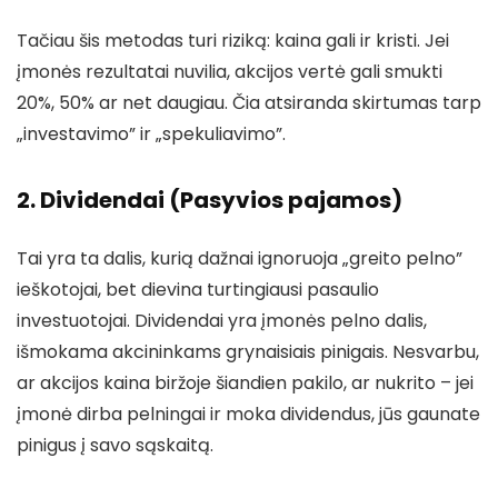
Tačiau šis metodas turi riziką: kaina gali ir kristi. Jei
įmonės rezultatai nuvilia, akcijos vertė gali smukti
20%, 50% ar net daugiau. Čia atsiranda skirtumas tarp
„investavimo” ir „spekuliavimo”.
2. Dividendai (Pasyvios pajamos)
Tai yra ta dalis, kurią dažnai ignoruoja „greito pelno”
ieškotojai, bet dievina turtingiausi pasaulio
investuotojai. Dividendai yra įmonės pelno dalis,
išmokama akcininkams grynaisiais pinigais. Nesvarbu,
ar akcijos kaina biržoje šiandien pakilo, ar nukrito – jei
įmonė dirba pelningai ir moka dividendus, jūs gaunate
pinigus į savo sąskaitą.