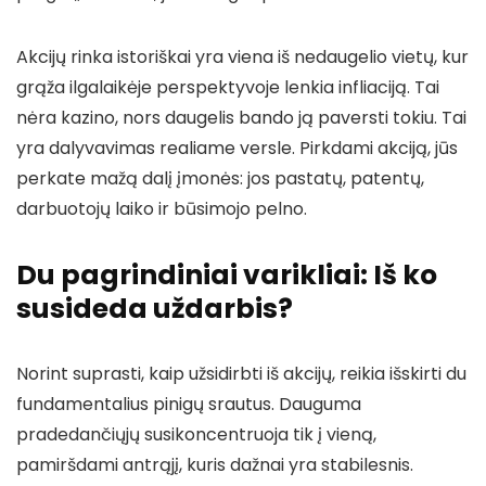
Akcijų rinka istoriškai yra viena iš nedaugelio vietų, kur
grąža ilgalaikėje perspektyvoje lenkia infliaciją. Tai
nėra kazino, nors daugelis bando ją paversti tokiu. Tai
yra dalyvavimas realiame versle. Pirkdami akciją, jūs
perkate mažą dalį įmonės: jos pastatų, patentų,
darbuotojų laiko ir būsimojo pelno.
Du pagrindiniai varikliai: Iš ko
susideda uždarbis?
Norint suprasti, kaip užsidirbti iš akcijų, reikia išskirti du
fundamentalius pinigų srautus. Dauguma
pradedančiųjų susikoncentruoja tik į vieną,
pamiršdami antrąjį, kuris dažnai yra stabilesnis.