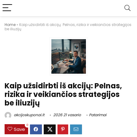
Home
»
Kaip užsidirbti iš akcijų: Pelnas, rizika ir veikiančios strategijos
be iliuzijų
Kaip užsidirbti iš akcijų: Pelnas,
rizika ir veikiančios strategijos
be iliuzijų
akcijoskuponai.lt
2026 21 vasario
Patarimai
0
Save