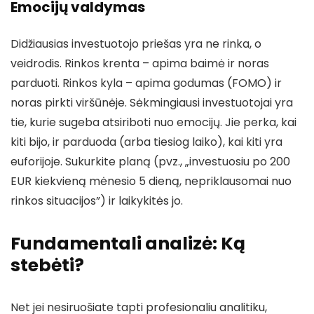
Emocijų valdymas
Didžiausias investuotojo priešas yra ne rinka, o
veidrodis. Rinkos krenta – apima baimė ir noras
parduoti. Rinkos kyla – apima godumas (FOMO) ir
noras pirkti viršūnėje. Sėkmingiausi investuotojai yra
tie, kurie sugeba atsiriboti nuo emocijų. Jie perka, kai
kiti bijo, ir parduoda (arba tiesiog laiko), kai kiti yra
euforijoje. Sukurkite planą (pvz., „investuosiu po 200
EUR kiekvieną mėnesio 5 dieną, nepriklausomai nuo
rinkos situacijos”) ir laikykitės jo.
Fundamentali analizė: Ką
stebėti?
Net jei nesiruošiate tapti profesionaliu analitiku,