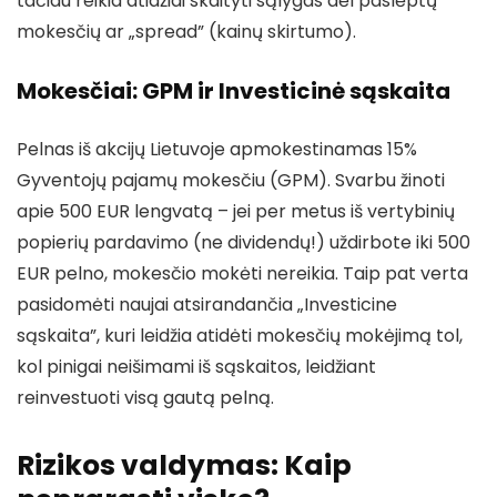
tačiau reikia atidžiai skaityti sąlygas dėl paslėptų
mokesčių ar „spread” (kainų skirtumo).
Mokesčiai: GPM ir Investicinė sąskaita
Pelnas iš akcijų Lietuvoje apmokestinamas 15%
Gyventojų pajamų mokesčiu (GPM). Svarbu žinoti
apie 500 EUR lengvatą – jei per metus iš vertybinių
popierių pardavimo (ne dividendų!) uždirbote iki 500
EUR pelno, mokesčio mokėti nereikia. Taip pat verta
pasidomėti naujai atsirandančia „Investicine
sąskaita”, kuri leidžia atidėti mokesčių mokėjimą tol,
kol pinigai neišimami iš sąskaitos, leidžiant
reinvestuoti visą gautą pelną.
Rizikos valdymas: Kaip