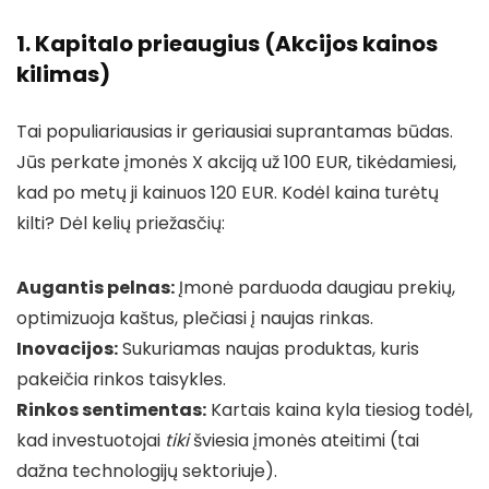
1. Kapitalo prieaugius (Akcijos kainos
kilimas)
Tai populiariausias ir geriausiai suprantamas būdas.
Jūs perkate įmonės X akciją už 100 EUR, tikėdamiesi,
kad po metų ji kainuos 120 EUR. Kodėl kaina turėtų
kilti? Dėl kelių priežasčių:
Augantis pelnas:
Įmonė parduoda daugiau prekių,
optimizuoja kaštus, plečiasi į naujas rinkas.
Inovacijos:
Sukuriamas naujas produktas, kuris
pakeičia rinkos taisykles.
Rinkos sentimentas:
Kartais kaina kyla tiesiog todėl,
kad investuotojai
tiki
šviesia įmonės ateitimi (tai
dažna technologijų sektoriuje).