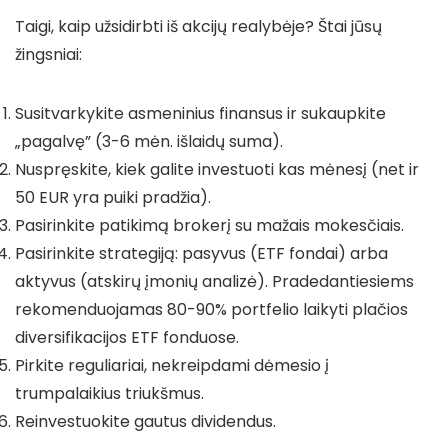
Taigi, kaip užsidirbti iš akcijų realybėje? Štai jūsų
žingsniai:
Susitvarkykite asmeninius finansus ir sukaupkite
„pagalvę” (3-6 mėn. išlaidų suma).
Nuspręskite, kiek galite investuoti kas mėnesį (net ir
50 EUR yra puiki pradžia).
Pasirinkite patikimą brokerį su mažais mokesčiais.
Pasirinkite strategiją: pasyvus (ETF fondai) arba
aktyvus (atskirų įmonių analizė). Pradedantiesiems
rekomenduojamas 80-90% portfelio laikyti plačios
diversifikacijos ETF fonduose.
Pirkite reguliariai, nekreipdami dėmesio į
trumpalaikius triukšmus.
Reinvestuokite gautus dividendus.