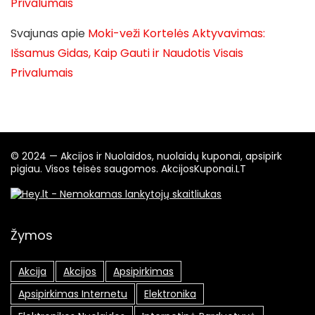
Privalumais
Svajunas
apie
Moki-veži Kortelės Aktyvavimas:
Išsamus Gidas, Kaip Gauti ir Naudotis Visais
Privalumais
© 2024 — Akcijos ir Nuolaidos, nuolaidų kuponai, apsipirk
pigiau. Visos teisės saugomos. AkcijosKuponai.LT
Žymos
Akcija
Akcijos
Apsipirkimas
Apsipirkimas Internetu
Elektronika