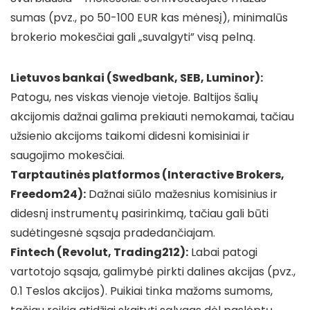
sumas (pvz., po 50-100 EUR kas mėnesį), minimalūs
brokerio mokesčiai gali „suvalgyti” visą pelną.
Lietuvos bankai (Swedbank, SEB, Luminor):
Patogu, nes viskas vienoje vietoje. Baltijos šalių
akcijomis dažnai galima prekiauti nemokamai, tačiau
užsienio akcijoms taikomi didesni komisiniai ir
saugojimo mokesčiai.
Tarptautinės platformos (Interactive Brokers,
Freedom24):
Dažnai siūlo mažesnius komisinius ir
didesnį instrumentų pasirinkimą, tačiau gali būti
sudėtingesnė sąsaja pradedančiajam.
Fintech (Revolut, Trading212):
Labai patogi
vartotojo sąsaja, galimybė pirkti dalines akcijas (pvz.,
0.1 Teslos akcijos). Puikiai tinka mažoms sumoms,