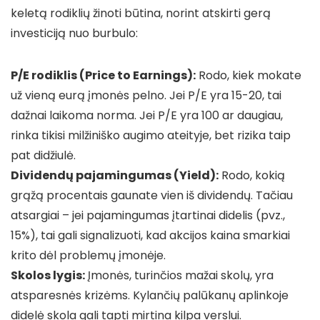
keletą rodiklių žinoti būtina, norint atskirti gerą
investiciją nuo burbulo:
P/E rodiklis (Price to Earnings):
Rodo, kiek mokate
už vieną eurą įmonės pelno. Jei P/E yra 15-20, tai
dažnai laikoma norma. Jei P/E yra 100 ar daugiau,
rinka tikisi milžiniško augimo ateityje, bet rizika taip
pat didžiulė.
Dividendų pajamingumas (Yield):
Rodo, kokią
grąžą procentais gaunate vien iš dividendų. Tačiau
atsargiai – jei pajamingumas įtartinai didelis (pvz.,
15%), tai gali signalizuoti, kad akcijos kaina smarkiai
krito dėl problemų įmonėje.
Skolos lygis:
Įmonės, turinčios mažai skolų, yra
atsparesnės krizėms. Kylančių palūkanų aplinkoje
didelė skola gali tapti mirtina kilpa verslui.