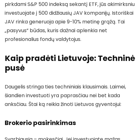
pirkdami S&P 500 indeksą sekantį ETF, jūs akimirksniu
investuojate į 500 didžiausių JAV kompanijų. Istoriškai
JAV rinka generuoja apie 9-10% metinę grąžą. Tai
„pasyvus” būdas, kuris dažnai aplenkia net
profesionalius fondų valdytojus.
Kaip pradėti Lietuvoje: Techninė
pusė
Daugelis stringa ties techniniais klausimais. Laimei,
šiandien investuoti yra paprasčiau nei bet kada
anksčiau. Štai ką reikia žinoti Lietuvos gyventojui:
Brokerio pasirinkimas
Svarbiausia – mokesčiai. Jei investuojate mažas