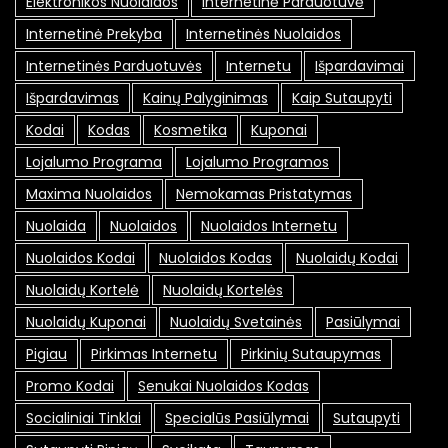
Elektronikos Nuolaidos
Internetinė Parduotuvė
Internetinė Prekyba
Internetinės Nuolaidos
Internetinės Parduotuvės
Internetu
Išpardavimai
Išpardavimas
Kainų Palyginimas
Kaip Sutaupyti
Kodai
Kodas
Kosmetika
Kuponai
Lojalumo Programa
Lojalumo Programos
Maxima Nuolaidos
Nemokamas Pristatymas
Nuolaida
Nuolaidos
Nuolaidos Internetu
Nuolaidos Kodai
Nuolaidos Kodas
Nuolaidų Kodai
Nuolaidų Kortelė
Nuolaidų Kortelės
Nuolaidų Kuponai
Nuolaidų Svetainės
Pasiūlymai
Pigiau
Pirkimas Internetu
Pirkinių Sutaupymas
Promo Kodai
Senukai Nuolaidos Kodas
Socialiniai Tinklai
Specialūs Pasiūlymai
Sutaupyti