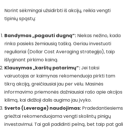
Norint sėkmingai užsidirbti iš akcijų, reikia vengti
tipinių spąstų:
Bandymas „pagauti dugną”:
Niekas nežino, kada
rinka pasieks žemiausią tašką. Geriau investuoti
reguliariai (Dollar Cost Averaging strategija), taip
išlyginant pirkimo kainą.
Klausymas „karštų patarimų”:
Jei taksi
vairuotojas ar kaimynas rekomenduoja pirkti tam
tikrą akciją, greičiausiai jau per vėlu. Masinės
informavimo priemonės dažniausiai rašo apie akcijos
kilimą, kai didžioji dalis augimo jau įvyko.
Sverto (Leverage) naudojimas:
Pradedantiesiems
griežtai rekomenduojama vengti skolintų pinigų
investavimui. Tai gali padidinti pelną, bet taip pat gali