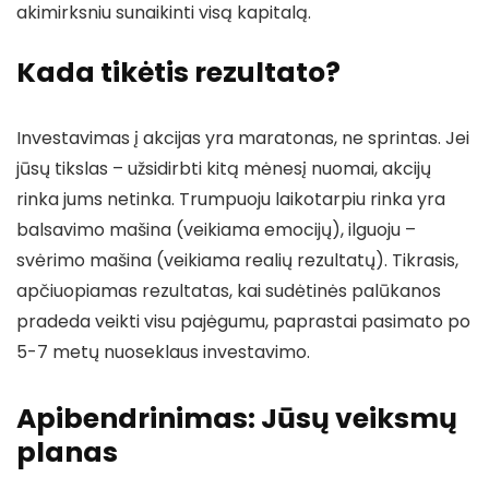
akimirksniu sunaikinti visą kapitalą.
Kada tikėtis rezultato?
Investavimas į akcijas yra maratonas, ne sprintas. Jei
jūsų tikslas – užsidirbti kitą mėnesį nuomai, akcijų
rinka jums netinka. Trumpuoju laikotarpiu rinka yra
balsavimo mašina (veikiama emocijų), ilguoju –
svėrimo mašina (veikiama realių rezultatų). Tikrasis,
apčiuopiamas rezultatas, kai sudėtinės palūkanos
pradeda veikti visu pajėgumu, paprastai pasimato po
5-7 metų nuoseklaus investavimo.
Apibendrinimas: Jūsų veiksmų
planas