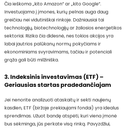
Čia ieškoma „kito Amazon” ar „kito Google”.
Investuojama į įmones, kurių pelnas auga daug
greičiau nei vidutiniškai rinkoje. Dažniausiai tai
technologijų, biotechnologijų ar žaliosios energetikos
sektoriai. Rizika čia didesnė, nes tokios akcijos yra
labai jautrios palūkanų normų pokyčiams ir
ekonominiams svyravimams, tačiau ir potenciali
grąža gali būti milžiniška.
3. Indeksinis investavimas (ETF) –
Geriausias startas pradedančiajam
Jei nenorite analizuoti ataskaitų ir sekti naujienų
kasdien, ETF (biržoje prekiaujami fondai) yra idealus
sprendimas. Užuot bandę atspėti, kuri viena įmonė
bus sėkminga, jūs perkate visą rinką. Pavyzdžiui,