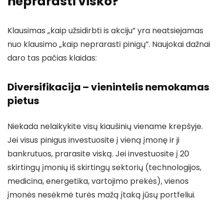
neprarasti visko?
Klausimas „kaip užsidirbti is akciju” yra neatsiejamas
nuo klausimo „kaip neprarasti pinigų”. Naujokai dažnai
daro tas pačias klaidas:
Diversifikacija – vienintelis nemokamas
pietus
Niekada nelaikykite visų kiaušinių viename krepšyje.
Jei visus pinigus investuosite į vieną įmonę ir ji
bankrutuos, prarasite viską. Jei investuosite į 20
skirtingų įmonių iš skirtingų sektorių (technologijos,
medicina, energetika, vartojimo prekės), vienos
įmonės nesėkmė turės mažą įtaką jūsų portfeliui.