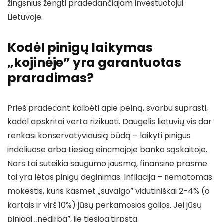
žingsnius žengti pradedančiajam investuotojui
Lietuvoje.
Kodėl pinigų laikymas
„kojinėje” yra garantuotas
praradimas?
Prieš pradedant kalbėti apie pelną, svarbu suprasti,
kodėl apskritai verta rizikuoti. Daugelis lietuvių vis dar
renkasi konservatyviausią būdą – laikyti pinigus
indėliuose arba tiesiog einamojoje banko sąskaitoje.
Nors tai suteikia saugumo jausmą, finansine prasme
tai yra lėtas pinigų deginimas. Infliacija – nematomas
mokestis, kuris kasmet „suvalgo” vidutiniškai 2-4% (o
kartais ir virš 10%) jūsų perkamosios galios. Jei jūsų
pinigai „nedirba”, jie tiesiog tirpsta.