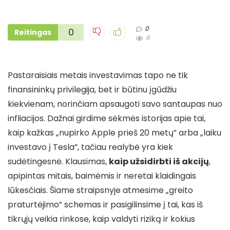
0
0
Reitingas
6
Pastaraisiais metais investavimas tapo ne tik
finansininkų privilegija, bet ir būtinu įgūdžiu
kiekvienam, norinčiam apsaugoti savo santaupas nuo
infliacijos. Dažnai girdime sėkmės istorijas apie tai,
kaip kažkas „nupirko Apple prieš 20 metų” arba „laiku
investavo į Tesla”, tačiau realybė yra kiek
sudėtingesnė. Klausimas,
kaip užsidirbti iš akcijų
,
apipintas mitais, baimėmis ir neretai klaidingais
lūkesčiais. Šiame straipsnyje atmesime „greito
praturtėjimo” schemas ir pasigilinsime į tai, kas iš
tikrųjų veikia rinkose, kaip valdyti riziką ir kokius