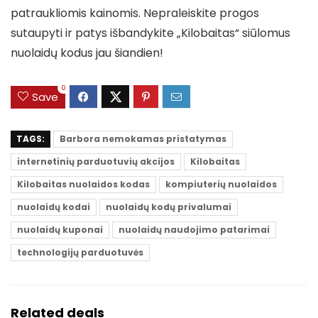
patraukliomis kainomis. Nepraleiskite progos
sutaupyti ir patys išbandykite „Kilobaitas“ siūlomus
nuolaidų kodus jau šiandien!
0
Save
TAGS:
Barbora nemokamas pristatymas
internetinių parduotuvių akcijos
Kilobaitas
Kilobaitas nuolaidos kodas
kompiuterių nuolaidos
nuolaidų kodai
nuolaidų kodų privalumai
nuolaidų kuponai
nuolaidų naudojimo patarimai
technologijų parduotuvės
Related deals