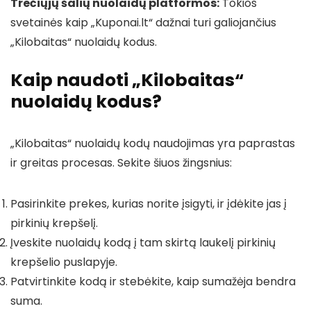
Trečiųjų šalių nuolaidų platformos:
Tokios
svetainės kaip „Kuponai.lt“ dažnai turi galiojančius
„Kilobaitas“ nuolaidų kodus.
Kaip naudoti „Kilobaitas“
nuolaidų kodus?
„Kilobaitas“ nuolaidų kodų naudojimas yra paprastas
ir greitas procesas. Sekite šiuos žingsnius:
Pasirinkite prekes, kurias norite įsigyti, ir įdėkite jas į
pirkinių krepšelį.
Įveskite nuolaidų kodą į tam skirtą laukelį pirkinių
krepšelio puslapyje.
Patvirtinkite kodą ir stebėkite, kaip sumažėja bendra
suma.