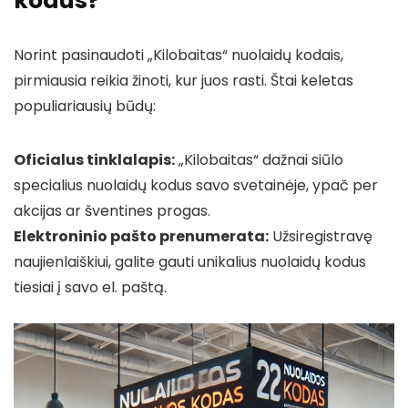
kodus?
Norint pasinaudoti „Kilobaitas“ nuolaidų kodais,
pirmiausia reikia žinoti, kur juos rasti. Štai keletas
populiariausių būdų:
Oficialus tinklalapis:
„Kilobaitas“ dažnai siūlo
specialius nuolaidų kodus savo svetainėje, ypač per
akcijas ar šventines progas.
Elektroninio pašto prenumerata:
Užsiregistravę
naujienlaiškiui, galite gauti unikalius nuolaidų kodus
tiesiai į savo el. paštą.