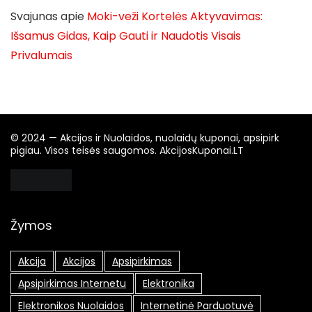
Svajunas
apie
Moki-veži Kortelės Aktyvavimas:
Išsamus Gidas, Kaip Gauti ir Naudotis Visais
Privalumais
© 2024 — Akcijos ir Nuolaidos, nuolaidų kuponai, apsipirk
pigiau. Visos teisės saugomos. AkcijosKuponai.LT
Žymos
Akcija
Akcijos
Apsipirkimas
Apsipirkimas Internetu
Elektronika
Elektronikos Nuolaidos
Internetinė Parduotuvė