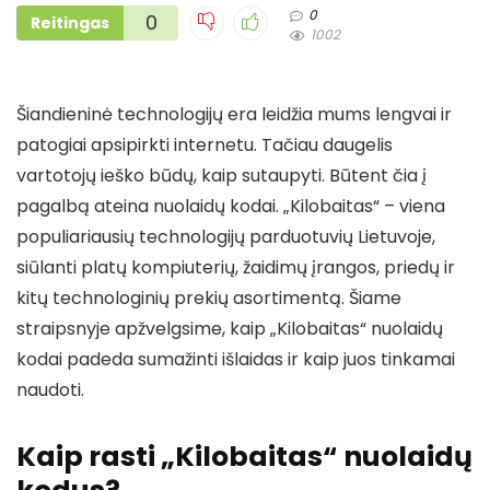
0
0
Reitingas
1002
Šiandieninė technologijų era leidžia mums lengvai ir
patogiai apsipirkti internetu. Tačiau daugelis
vartotojų ieško būdų, kaip sutaupyti. Būtent čia į
pagalbą ateina nuolaidų kodai. „Kilobaitas“ – viena
populiariausių technologijų parduotuvių Lietuvoje,
siūlanti platų kompiuterių, žaidimų įrangos, priedų ir
kitų technologinių prekių asortimentą. Šiame
straipsnyje apžvelgsime, kaip „Kilobaitas“ nuolaidų
kodai padeda sumažinti išlaidas ir kaip juos tinkamai
naudoti.
Kaip rasti „Kilobaitas“ nuolaidų