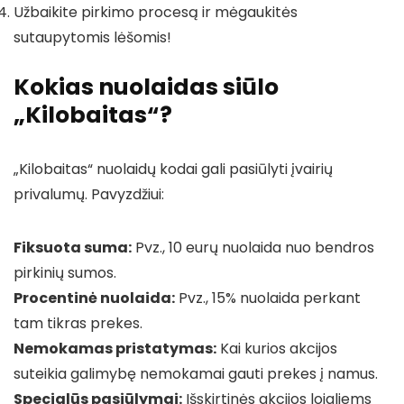
Užbaikite pirkimo procesą ir mėgaukitės
sutaupytomis lėšomis!
Kokias nuolaidas siūlo
„Kilobaitas“?
„Kilobaitas“ nuolaidų kodai gali pasiūlyti įvairių
privalumų. Pavyzdžiui:
Fiksuota suma:
Pvz., 10 eurų nuolaida nuo bendros
pirkinių sumos.
Procentinė nuolaida:
Pvz., 15% nuolaida perkant
tam tikras prekes.
Nemokamas pristatymas:
Kai kurios akcijos
suteikia galimybę nemokamai gauti prekes į namus.
Specialūs pasiūlymai:
Išskirtinės akcijos lojaliems