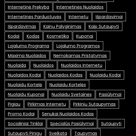
Internetinė Prekyba
Internetinės Nuolaidos
Internetinės Parduotuvės
Internetu
Išpardavimai
Išpardavimas
Kainų Palyginimas
Kaip Sutaupyti
Kodai
Kodas
Kosmetika
Kuponai
Lojalumo Programa
Lojalumo Programos
Maxima Nuolaidos
Nemokamas Pristatymas
Nuolaida
Nuolaidos
Nuolaidos Internetu
Nuolaidos Kodai
Nuolaidos Kodas
Nuolaidų Kodai
Nuolaidų Kortelė
Nuolaidų Kortelės
Nuolaidų Kuponai
Nuolaidų Svetainės
Pasiūlymai
Pigiau
Pirkimas Internetu
Pirkinių Sutaupymas
Promo Kodai
Senukai Nuolaidos Kodas
Socialiniai Tinklai
Specialūs Pasiūlymai
Sutaupyti
Sutaupyti Pinigų
Sveikata
Taupymas