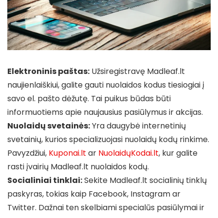
Elektroninis paštas:
Užsiregistravę Madleaf.lt
naujienlaiškiui, galite gauti nuolaidos kodus tiesiogiai į
savo el. pašto dėžutę. Tai puikus būdas būti
informuotiems apie naujausius pasiūlymus ir akcijas.
Nuolaidų svetainės:
Yra daugybė internetinių
svetainių, kurios specializuojasi nuolaidų kodų rinkime.
Pavyzdžiui,
Kuponai.lt
ar
NuolaidųKodai.lt
, kur galite
rasti įvairių Madleaf.lt nuolaidos kodų.
Socialiniai tinklai:
Sekite Madleaf.lt socialinių tinklų
paskyras, tokias kaip Facebook, Instagram ar
Twitter. Dažnai ten skelbiami specialūs pasiūlymai ir