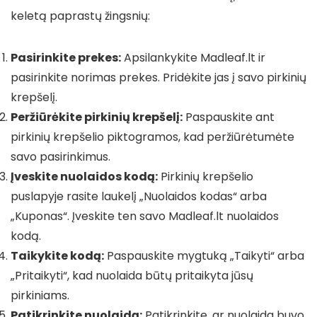
keletą paprastų žingsnių:
Pasirinkite prekes:
Apsilankykite Madleaf.lt ir
pasirinkite norimas prekes. Pridėkite jas į savo pirkinių
krepšelį.
Peržiūrėkite pirkinių krepšelį:
Paspauskite ant
pirkinių krepšelio piktogramos, kad peržiūrėtumėte
savo pasirinkimus.
Įveskite nuolaidos kodą:
Pirkinių krepšelio
puslapyje rasite laukelį „Nuolaidos kodas“ arba
„Kuponas“. Įveskite ten savo Madleaf.lt nuolaidos
kodą.
Taikykite kodą:
Paspauskite mygtuką „Taikyti“ arba
„Pritaikyti“, kad nuolaida būtų pritaikyta jūsų
pirkiniams.
Patikrinkite nuolaidą:
Patikrinkite, ar nuolaida buvo