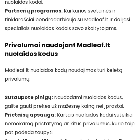
nuolaidos kodai.
Partnerių programos:
Kai kurios svetainės ir
tinklaraščiai bendradarbiauja su Madleaf.lt ir dalijasi
specialiais nuolaidos kodais savo skaitytojams.
Privalumai naudojant Madleaf.lt
nuolaidos kodus
Madleaf.lt nuolaidos kodų naudojimas turi keletą
privalumų:
Sutaupote pinigų:
Naudodami nuolaidos kodus,
galite gauti prekes už mažesnę kainą nei įprastai.
Prietaisų apsauga:
Kartais nuolaidos kodai suteikia
nemokamą pristatymą ar kitus privalumus, kurie taip
pat padeda taupyti.