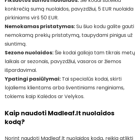
Fiksuotos sumos nuolaidos:
Šie kodai suteikia
konkrečią sumą nuolaidos, pavyzdžiui, 5 EUR nuolaida
pirkiniams virš 50 EUR.
Nemokamas pristatymas:
Su šiuo kodu galite gauti
nemokamą prekių pristatymą, taupydami pinigus už
siuntimą.
Sezono nuolaidos:
Šie kodai galioja tam tikrais metų
laikais ar sezonais, pavyzdžiui, vasaros ar žiemos
išpardavimai.
Ypatingi pasiūlymai:
Tai specialūs kodai, skirti
lojaliems klientams arba šventiniams renginiams,
tokiems kaip Kalėdos ar Velykos.
Kaip naudoti Madleaf.lt nuolaidos
kodą?
Norint naudoti Madleaf.lt nuolaidos kodą, reikia atlikti