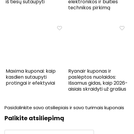
iš tiesų sutaupyti
elektronikos ir buities
technikos pirkimą
Maxima kuponai: kaip
Ryanair kuponas ir
kasdien sutaupyti
paslėptos nuolaidos:
protingai ir efektyviai
Išsamus gidas, kaip 2026-
aisiais skraidyti už grašius
Pasidalinkite savo atsiliepiais ir savo turimais kuponais
Palikite atsiliepimą