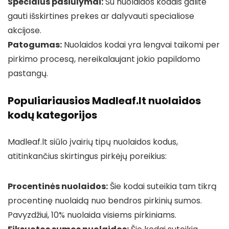
Specialūs pasiūlymai:
Su nuolaidos kodais galite
gauti išskirtines prekes ar dalyvauti specialiose
akcijose.
Patogumas:
Nuolaidos kodai yra lengvai taikomi per
pirkimo procesą, nereikalaujant jokio papildomo
pastangų.
Populiariausios Madleaf.lt nuolaidos
kodų kategorijos
Madleaf.lt siūlo įvairių tipų nuolaidos kodus,
atitinkančius skirtingus pirkėjų poreikius:
Procentinės nuolaidos:
Šie kodai suteikia tam tikrą
procentinę nuolaidą nuo bendros pirkinių sumos.
Pavyzdžiui, 10% nuolaida visiems pirkiniams.