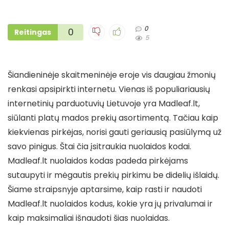
0
0
Reitingas
5
Šiandieninėje skaitmeninėje eroje vis daugiau žmonių
renkasi apsipirkti internetu. Vienas iš populiariausių
internetinių parduotuvių Lietuvoje yra Madleaf.lt,
siūlanti platų mados prekių asortimentą. Tačiau kaip
kiekvienas pirkėjas, norisi gauti geriausią pasiūlymą už
savo pinigus. Štai čia įsitraukia nuolaidos kodai.
Madleaf.lt nuolaidos kodas padeda pirkėjams
sutaupyti ir mėgautis prekių pirkimu be didelių išlaidų.
Šiame straipsnyje aptarsime, kaip rasti ir naudoti
Madleaf.lt nuolaidos kodus, kokie yra jų privalumai ir
kaip maksimaliai išnaudoti šias nuolaidas.