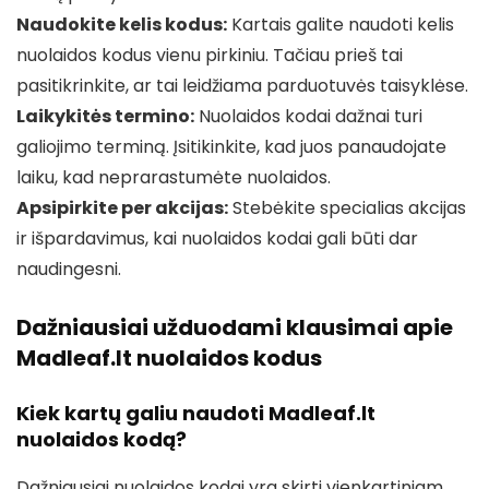
Naudokite kelis kodus:
Kartais galite naudoti kelis
nuolaidos kodus vienu pirkiniu. Tačiau prieš tai
pasitikrinkite, ar tai leidžiama parduotuvės taisyklėse.
Laikykitės termino:
Nuolaidos kodai dažnai turi
galiojimo terminą. Įsitikinkite, kad juos panaudojate
laiku, kad neprarastumėte nuolaidos.
Apsipirkite per akcijas:
Stebėkite specialias akcijas
ir išpardavimus, kai nuolaidos kodai gali būti dar
naudingesni.
Dažniausiai užduodami klausimai apie
Madleaf.lt nuolaidos kodus
Kiek kartų galiu naudoti Madleaf.lt
nuolaidos kodą?
Dažniausiai nuolaidos kodai yra skirti vienkartiniam