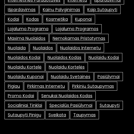
Išpardavimas
Kainų Palyginimas
Kaip Sutaupyti
Kodai
Kodas
Kosmetika
Kuponai
Lojalumo Programa
Lojalumo Programos
Maxima Nuolaidos
Nemokamas Pristatymas
Nuolaida
Nuolaidos
Nuolaidos Internetu
Nuolaidos Kodai
Nuolaidos Kodas
Nuolaidų Kodai
Nuolaidų Kortelė
Nuolaidų Kortelės
Nuolaidų Kuponai
Nuolaidų Svetainės
Pasiūlymai
Pigiau
Pirkimas Internetu
Pirkinių Sutaupymas
Promo Kodai
Senukai Nuolaidos Kodas
Socialiniai Tinklai
Specialūs Pasiūlymai
Sutaupyti
Sutaupyti Pinigų
Sveikata
Taupymas