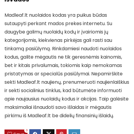
Madleaf.lt nuolaidos kodas yra puikus būdas
sutaupyti perkant mados prekes internetu. Su
daugybe galimų nuolaidų kodų ir įvairiomis jų
kategorijomis, kiekvienas pirkėjas gali rasti sau
tinkamą pasiūlymą. Rinkdamiesi naudoti nuolaidos
kodus, galite mėgautis ne tik geresnėmis kainomis,
bet ir kitais privalumais, tokiomis kaip nemokamas
pristatymas ar specialūs pasiūlymai. Nepamirškite
sekti Madleaf.lt naujienų, prenumeruoti naujienlaiškius
ir sekti socialinius tinklus, kad būtumėte informuoti
apie naujausius nuolaidų kodus ir akcijas. Taip galėsite
maksimaliai išnaudoti savo išlaidas ir mėgautis
pirkimu iš Madleaf.lt be didelių finansinių išlaidų.
0