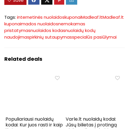
Save
Tags:
internetinės nuolaidos
kuponai
Madleaf.lt
Madleaf.lt
kuponai
mados nuolaidos
nemokamas
pristatymas
nuolaidos kodas
nuolaidų kodų
naudojimas
pirkinių sutaupymas
specialūs pasiūlymai
Related deals
Populiariausi nuolaidų
Varle.lt nuolaidų kodai:
kodai: Kur juos rasti ir kaip
Jūsų bilietas į protingą