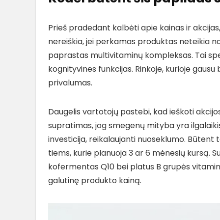
Prieš pradedant kalbėti apie kainas ir akcija
nereiškia, jei perkamas produktas neteikia nau
paprastas multivitaminų kompleksas. Tai spec
kognityvines funkcijas. Rinkoje, kurioje gaus
privalumas.
Daugelis vartotojų pastebi, kad ieškoti akcijo
supratimas, jog smegenų mityba yra ilgalaik
investicija, reikalaujanti nuoseklumo. Būtent
tiems, kurie planuoja 3 ar 6 mėnesių kursą. Su
kofermentas Q10 bei platus B grupės vitaminų 
galutinę produkto kainą.