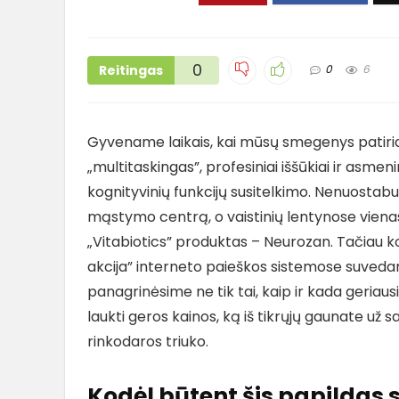
0
Reitingas
0
6
Gyvename laikais, kai mūsų smegenys patiria 
„multitaskingas”, profesiniai iššūkiai ir asm
kognityvinių funkcijų susitelkimo. Nenuostabu,
mąstymo centrą, o vaistinių lentynose vienas
„Vitabiotics” produktas – Neurozan. Tačiau ko
akcija” interneto paieškos sistemose suveda
panagrinėsime ne tik tai, kaip ir kada geriaus
laukti geros kainos, ką iš tikrųjų gaunate už s
rinkodaros triuko.
Kodėl būtent šis papildas 