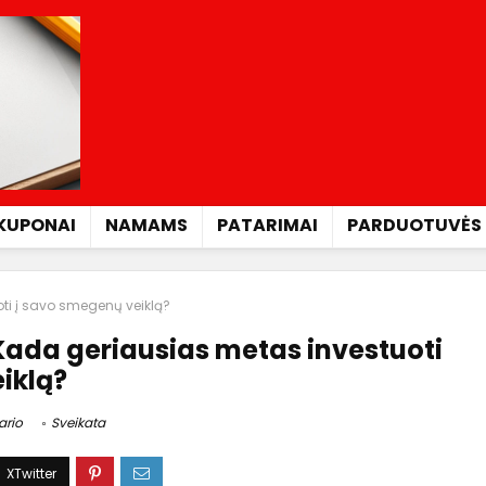
KUPONAI
NAMAMS
PATARIMAI
PARDUOTUVĖS
ti į savo smegenų veiklą?
Kada geriausias metas investuoti
iklą?
ario
Sveikata