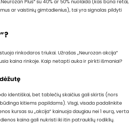
 „Neurozan Plus” su 40% ar 50% nuolaida (kas būna retai,
s ar vaistinių gimtadienius), tai yra signalas pildyti
ą”?
istuoja rinkodaros triukai. Užrašas „Neurozan akcija”
sia kaina rinkoje. Kaip netapti auka ir pirkti išmaniai?
 dėžutę
o identiškai, bet tablečių skaičius gali skirtis (nors
 būdinga kitiems papildams). Visgi, visada padalinkite
ienos kursas su „akcija” kainuoja daugiau nei 1 eurą, verta
enos kaina gali nukristi iki itin patrauklių rodiklių.