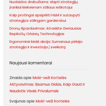
Nuolaidos drabužiams: slapti strategijų
įrankiai kiekvienam stiliaus ieškotojui
Kaip protingai apsipirkti H&M ir sutaupyti:
strategijos stilingam garderobui
Dronų Išpardavimas: Atraskite Geriausias
Bepiločių Orlaivių Technologijas
Ergonominė kėdė akcija: Sumanaus pirkėjo
strategija ir investicija į sveikatą
Naujausi komentarai
Zinaida
apie
Moki-veži Kortelės
Aktyvavimas: Išsamus Gidas, Kaip Gauti ir
Naudotis Visais Privalumais
Svajunas
apie
Moki-veži Kortelės