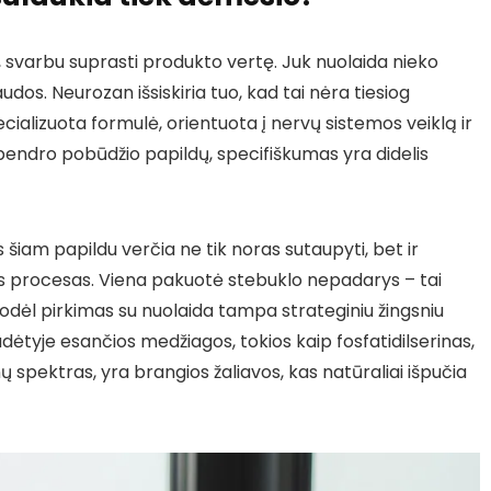
s, svarbu suprasti produkto vertę. Juk nuolaida nieko
dos. Neurozan išsiskiria tuo, kad tai nėra tiesiog
ializuota formulė, orientuota į nervų sistemos veiklą ir
u bendro pobūdžio papildų, specifiškumas yra didelis
s šiam papildu verčia ne tik noras sutaupyti, bet ir
is procesas. Viena pakuotė stebuklo nepadarys – tai
 todėl pirkimas su nuolaida tampa strateginiu žingsniu
dėtyje esančios medžiagos, tokios kaip fosfatidilserinas,
spektras, yra brangios žaliavos, kas natūraliai išpučia