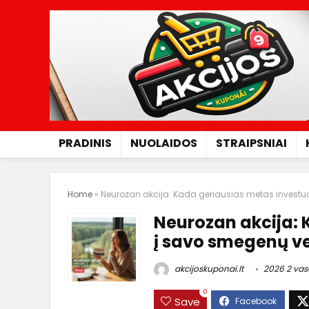
PRADINIS
NUOLAIDOS
STRAIPSNIAI
Home
»
Neurozan akcija: Kada geriausias metas investuo
Neurozan akcija: 
į savo smegenų ve
akcijoskuponai.lt
2026 2 vas
0
Save