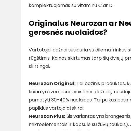
komplektuojamas su vitaminu C ar D.
Originalus Neurozan ar Ne
geresnės nuolaidos?
Vartotojai dažnai susiduria su dilema: rinkti
rūgštimis. Kainos skirtumas tarp šių dviejų pr
skirtingai.
Neurozan Original:
Tai bazinis produktas, k
kaina yra žemesnė, vaistinės dažnai jį naudoja
pamatyti 30-40% nuolaidas. Tai puikus pasi
papildus vartoja atskirai.
Neurozan Plus:
Šis variantas yra brangesnis,
mikroelementais ir kapsulė su žuvų taukais). 