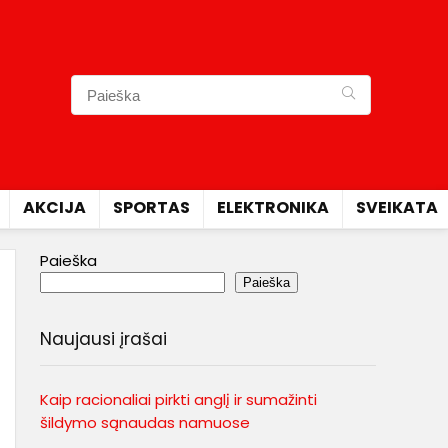
AKCIJA
SPORTAS
ELEKTRONIKA
SVEIKATA
Paieška
Paieška
Naujausi įrašai
Kaip racionaliai pirkti anglį ir sumažinti
šildymo sąnaudas namuose