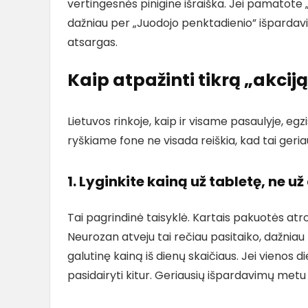
vertingesnės pinigine išraiška. Jei pamatote
dažniau per „Juodojo penktadienio” išpardavimu
atsargas.
Kaip atpažinti tikrą „akcij
Lietuvos rinkoje, kaip ir visame pasaulyje, egz
ryškiame fone ne visada reiškia, kad tai geriau
1. Lyginkite kainą už tabletę, ne už
Tai pagrindinė taisyklė. Kartais pakuotės atrod
Neurozan atveju tai rečiau pasitaiko, dažniau
galutinę kainą iš dienų skaičiaus. Jei vienos d
pasidairyti kitur. Geriausių išpardavimų metu di