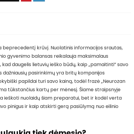
beprecedentį krūvį. Nuolatinis informacijos srautas,
eninio gyvenimo balansas reikalauja maksimalaus
 kad daugelis lietuvių ieško būdų, kaip „pamaitinti” savo
 dažniausių pasirinkimų yra britų kompanijos
kybiški papildai turi savo kainą, todėl frazė „Neurozan
ma tūkstančius kartų per mėnesį. Šiame straipsnyje
ia ieškoti nuolaidų šiam preparatui, bet ir kodėl verta
avo pinigus ir kaip atskirti gerą pasiūlymą nuo eilinio
sulaukia tiek dėmesio?