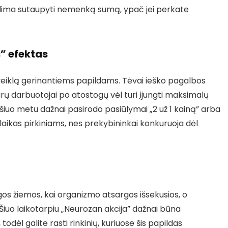
galima sutaupyti nemenką sumą, ypač jei perkate
” efektas
veiklą gerinantiems papildams. Tėvai ieško pagalbos
iurų darbuotojai po atostogų vėl turi įjungti maksimalų
t šiuo metu dažnai pasirodo pasiūlymai „2 už 1 kainą” arba
 laikas pirkiniams, nes prekybininkai konkuruoja dėl
lgos žiemos, kai organizmo atsargos išsekusios, o
 Šiuo laikotarpiu „Neurozan akcija” dažnai būna
todėl galite rasti rinkinių, kuriuose šis papildas