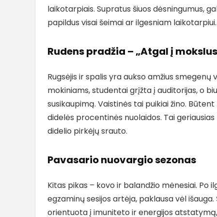
laikotarpiais. Supratus šiuos dėsningumus, 
papildus visai šeimai ar ilgesniam laikotarpiui.
Rudens pradžia – „Atgal į mokslus
Rugsėjis ir spalis yra aukso amžius smegenų 
mokiniams, studentai grįžta į auditorijas, o b
susikaupimą. Vaistinės tai puikiai žino. Būten
didelės procentinės nuolaidos. Tai geriausias
didelio pirkėjų srauto.
Pavasario nuovargio sezonas
Kitas pikas – kovo ir balandžio mėnesiai. Po i
egzaminų sesijos artėja, paklausa vėl išauga.
orientuota į imuniteto ir energijos atstatymą, 