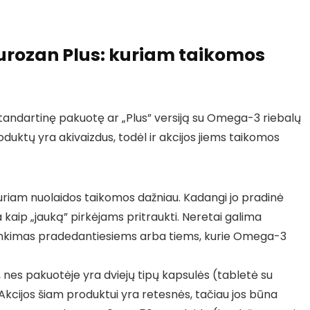
urozan Plus: kuriam taikomos
s standartinę pakuotę ar „Plus” versiją su Omega-3 riebalų
oduktų yra akivaizdus, todėl ir akcijos jiems taikomos
uriam nuolaidos taikomos dažniau. Kadangi jo pradinė
 kaip „jauką” pirkėjams pritraukti. Neretai galima
rinkimas pradedantiesiems arba tiems, kurie Omega-3
 nes pakuotėje yra dviejų tipų kapsulės (tabletė su
Akcijos šiam produktui yra retesnės, tačiau jos būna