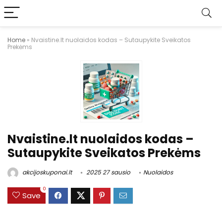
Home
»
Nvaistine.lt nuolaidos kodas – Sutaupykite Sveikatos
Prekėms
Nvaistine.lt nuolaidos kodas –
Sutaupykite Sveikatos Prekėms
akcijoskuponai.lt
2025 27 sausio
Nuolaidos
0
Save