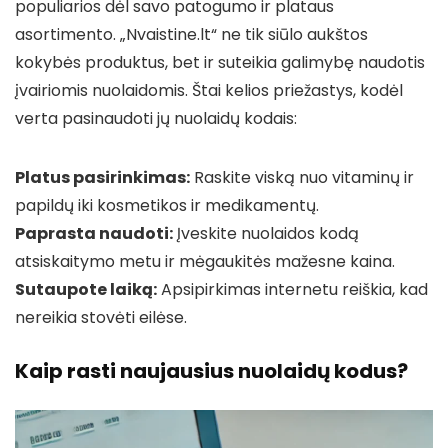
populiarios dėl savo patogumo ir plataus
asortimento. „Nvaistine.lt“ ne tik siūlo aukštos
kokybės produktus, bet ir suteikia galimybę naudotis
įvairiomis nuolaidomis. Štai kelios priežastys, kodėl
verta pasinaudoti jų nuolaidų kodais:
Platus pasirinkimas:
Raskite viską nuo vitaminų ir
papildų iki kosmetikos ir medikamentų.
Paprasta naudoti:
Įveskite nuolaidos kodą
atsiskaitymo metu ir mėgaukitės mažesne kaina.
Sutaupote laiką:
Apsipirkimas internetu reiškia, kad
nereikia stovėti eilėse.
Kaip rasti naujausius nuolaidų kodus?