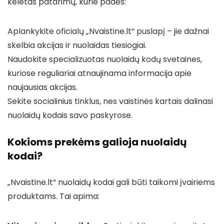
keletas patarimų, kurie padės:
Aplankykite oficialų „Nvaistine.lt“ puslapį – jie dažnai
skelbia akcijas ir nuolaidas tiesiogiai.
Naudokite specializuotas nuolaidų kodų svetaines,
kuriose reguliariai atnaujinama informacija apie
naujausias akcijas.
Sekite socialinius tinklus, nes vaistinės kartais dalinasi
nuolaidų kodais savo paskyrose.
Kokioms prekėms galioja nuolaidų
kodai?
„Nvaistine.lt“ nuolaidų kodai gali būti taikomi įvairiems
produktams. Tai apima: