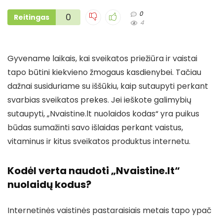
0
0
Reitingas
4
Gyvename laikais, kai sveikatos priežiūra ir vaistai
tapo būtini kiekvieno žmogaus kasdienybei. Tačiau
dažnai susiduriame su iššūkiu, kaip sutaupyti perkant
svarbias sveikatos prekes. Jei ieškote galimybių
sutaupyti, „Nvaistine.lt nuolaidos kodas“ yra puikus
būdas sumažinti savo išlaidas perkant vaistus,
vitaminus ir kitus sveikatos produktus internetu.
Kodėl verta naudoti „Nvaistine.lt“
nuolaidų kodus?
Internetinės vaistinės pastaraisiais metais tapo ypač