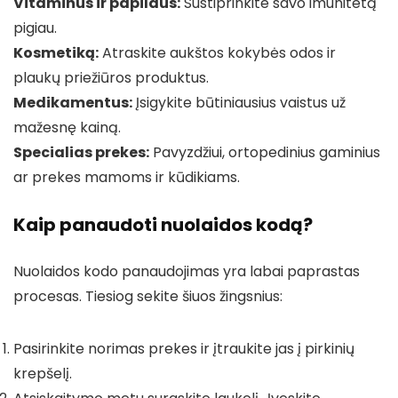
Vitaminus ir papildus:
Sustiprinkite savo imunitetą
pigiau.
Kosmetiką:
Atraskite aukštos kokybės odos ir
plaukų priežiūros produktus.
Medikamentus:
Įsigykite būtiniausius vaistus už
mažesnę kainą.
Specialias prekes:
Pavyzdžiui, ortopedinius gaminius
ar prekes mamoms ir kūdikiams.
Kaip panaudoti nuolaidos kodą?
Nuolaidos kodo panaudojimas yra labai paprastas
procesas. Tiesiog sekite šiuos žingsnius:
Pasirinkite norimas prekes ir įtraukite jas į pirkinių
krepšelį.