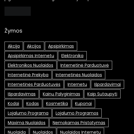
Žymos
Akcija
Akcijos
Apsipirkimas
Apsipirkimas Internetu
Elektronika
Elektronikos Nuolaidos
Internetinė Parduotuvė
Internetinė Prekyba
Internetinės Nuolaidos
Internetinės Parduotuvės
Internetu
Išpardavimai
Išpardavimas
Kainų Palyginimas
Kaip Sutaupyti
Kodai
Kodas
Kosmetika
Kuponai
Lojalumo Programa
Lojalumo Programos
Maxima Nuolaidos
Nemokamas Pristatymas
Nuolaida
Nuolaidos
Nuolaidos Internetu