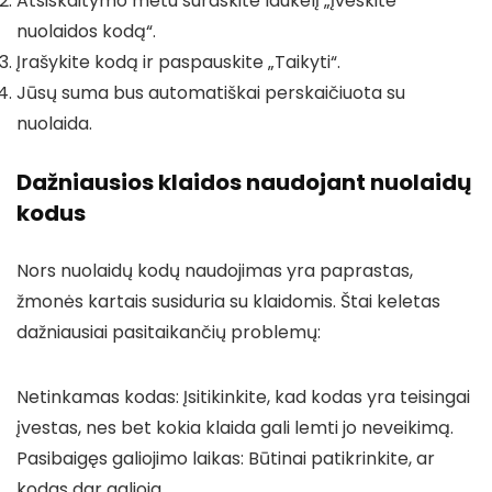
Atsiskaitymo metu suraskite laukelį „Įveskite
nuolaidos kodą“.
Įrašykite kodą ir paspauskite „Taikyti“.
Jūsų suma bus automatiškai perskaičiuota su
nuolaida.
Dažniausios klaidos naudojant nuolaidų
kodus
Nors nuolaidų kodų naudojimas yra paprastas,
žmonės kartais susiduria su klaidomis. Štai keletas
dažniausiai pasitaikančių problemų:
Netinkamas kodas: Įsitikinkite, kad kodas yra teisingai
įvestas, nes bet kokia klaida gali lemti jo neveikimą.
Pasibaigęs galiojimo laikas: Būtinai patikrinkite, ar
kodas dar galioja.