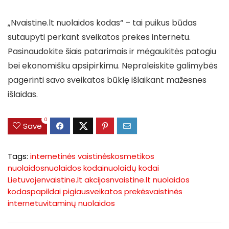
„Nvaistine.lt nuolaidos kodas“ – tai puikus būdas
sutaupyti perkant sveikatos prekes internetu.
Pasinaudokite šiais patarimais ir mėgaukitės patogiu
bei ekonomišku apsipirkimu. Nepraleiskite galimybės
pagerinti savo sveikatos būklę išlaikant mažesnes
išlaidas.
0
Save
Tags:
internetinės vaistinės
kosmetikos
nuolaidos
nuolaidos kodai
nuolaidų kodai
Lietuvoje
nvaistine.lt akcijos
nvaistine.lt nuolaidos
kodas
papildai pigiau
sveikatos prekės
vaistinės
internetu
vitaminų nuolaidos