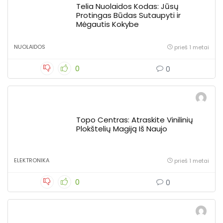
Telia Nuolaidos Kodas: Jūsų
Protingas Būdas Sutaupyti ir
Mėgautis Kokybe
NUOLAIDOS
prieš 1 metai
0
0
Topo Centras: Atraskite Vinilinių
Plokštelių Magiją Iš Naujo
ELEKTRONIKA
prieš 1 metai
0
0