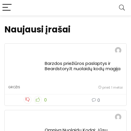
Naujausi įrašai
Barzdos priežiūros paslaptys ir
Beardstory.lt nuolaidų kodų magija
GROŽIS
prieš 1 metai
0
0
Omniva Nuolaidų Kodai: Jūsų