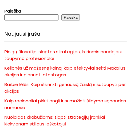
Paieška
Paieška
Naujausi įrašai
Pinigų filosofija: slaptos strategijos, kuriomis naudojasi
taupymo profesionalai
Kelionės už mažesnę kainą: kaip efektyviai sekti Makalius
akcijas ir planuoti atostogas
Barbie lėlės: Kaip išsirinkti geriausią žaislą ir sutaupyti per
akcijas
Kaip racionaliai pirkti anglį ir sumažinti šildymo sąnaudas
namuose
Nuolaidos drabužiams: slapti strategijų įrankiai
kiekvienam stiliaus ieškotojui