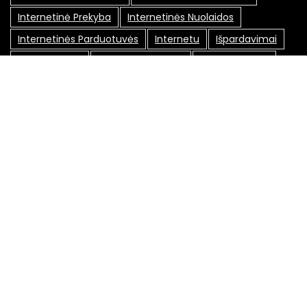
Internetinė Prekyba
Internetinės Nuolaidos
Internetinės Parduotuvės
Internetu
Išpardavimai
Išpardavimas
Kainų Palyginimas
Kaip Sutaupyti
Kodai
Kodas
Kosmetika
Kuponai
Lojalumo Programa
Lojalumo Programos
Maxima Nuolaidos
Nemokamas Pristatymas
Nuolaida
Nuolaidos
Nuolaidos Internetu
Nuolaidos Kodai
Nuolaidos Kodas
Nuolaidų Kodai
Nuolaidų Kortelė
Nuolaidų Kortelės
Nuolaidų Kuponai
Nuolaidų Svetainės
Pasiūlymai
Pigiau
Pirkimas Internetu
Pirkinių Sutaupymas
Promo Kodai
Senukai Nuolaidos Kodas
Socialiniai Tinklai
Specialūs Pasiūlymai
Sutaupyti
Sutaupyti Pinigų
Sveikata
Taupymas