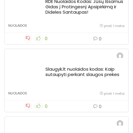
RDE Nuolaidos Kodas: Jūsų Išsamus
Gidas į Protingesnį Apsipirkimą ir
Dideles Santaupas!
NUOLAIDOS
prieš 1 metai
0
0
Slaugyk.lt nuolaidos kodas: Kaip
sutaupyti perkant slaugos prekes
NUOLAIDOS
prieš 1 metai
0
0