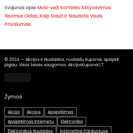
Svajunas
apie
Moki-veži Kortelės Aktyvavimas:
Išsamus Gidas, Kaip Gauti ir Naudotis Visais
Privalumais
© 2024 — Akcijos ir Nuolaidos, nuolaidų kuponai, apsipirk
pigiau. Visos teisės saugomos. AkcijosKuponai.LT
Žymos
Akcija
Akcijos
Apsipirkimas
Apsipirkimas Internetu
Elektronika
Elektronikos Nuolaidos
Internetinė Parduotuvė