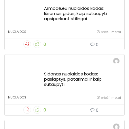
Armodė.eu nuolaidos kodas:
Išsamus gidas, kaip sutaupyti
apsiperkant stilingai
NUOLAIDOS
prieš 1 metai
0
0
Sidonas nuolaidos kodas:
paslaptys, patarimai ir kaip
sutaupyti
NUOLAIDOS
prieš 1 metai
0
0