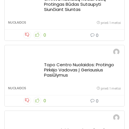
Protingas Būdas Sutaupyti
Siunčiant Siuntas
NUOLAIDOS
prieš 1 metai
0
0
Topo Centro Nuolaidos: Protingo
Pirkėjo Vadovas Į Geriausius
Pasiūlymus
NUOLAIDOS
prieš 1 metai
0
0