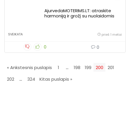
AjurvedaMOTERIMS.LT: atraskite
harmoniją ir grožį su nuolaidomis
SVEIKATA
prieš 1 metai
0
0
« Ankstesnis puslapis
1
…
198
199
200
201
202
…
324
Kitas puslapis »