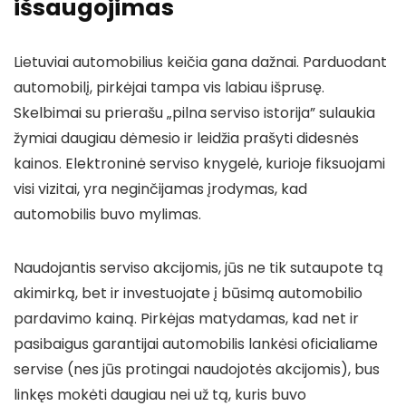
išsaugojimas
Lietuviai automobilius keičia gana dažnai. Parduodant
automobilį, pirkėjai tampa vis labiau išprusę.
Skelbimai su prierašu „pilna serviso istorija” sulaukia
žymiai daugiau dėmesio ir leidžia prašyti didesnės
kainos. Elektroninė serviso knygelė, kurioje fiksuojami
visi vizitai, yra neginčijamas įrodymas, kad
automobilis buvo mylimas.
Naudojantis serviso akcijomis, jūs ne tik sutaupote tą
akimirką, bet ir investuojate į būsimą automobilio
pardavimo kainą. Pirkėjas matydamas, kad net ir
pasibaigus garantijai automobilis lankėsi oficialiame
servise (nes jūs protingai naudojotės akcijomis), bus
linkęs mokėti daugiau nei už tą, kuris buvo