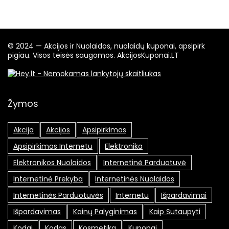
© 2024 — Akcijos ir Nuolaidos, nuolaidų kuponai, apsipirk
pigiau. Visos teisės saugomos. AkcijosKuponai.LT
Žymos
Akcija
Akcijos
Apsipirkimas
Apsipirkimas Internetu
Elektronika
Elektronikos Nuolaidos
Internetinė Parduotuvė
Internetinė Prekyba
Internetinės Nuolaidos
Internetinės Parduotuvės
Internetu
Išpardavimai
Išpardavimas
Kainų Palyginimas
Kaip Sutaupyti
Kodai
Kodas
Kosmetika
Kuponai