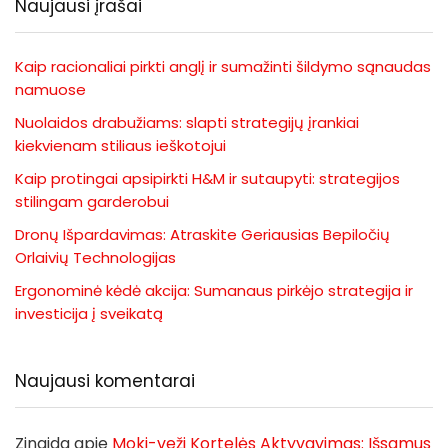
Naujausi įrašai
Kaip racionaliai pirkti anglį ir sumažinti šildymo sąnaudas
namuose
Nuolaidos drabužiams: slapti strategijų įrankiai
kiekvienam stiliaus ieškotojui
Kaip protingai apsipirkti H&M ir sutaupyti: strategijos
stilingam garderobui
Dronų Išpardavimas: Atraskite Geriausias Bepiločių
Orlaivių Technologijas
Ergonominė kėdė akcija: Sumanaus pirkėjo strategija ir
investicija į sveikatą
Naujausi komentarai
Zinaida
apie
Moki-veži Kortelės Aktyvavimas: Išsamus