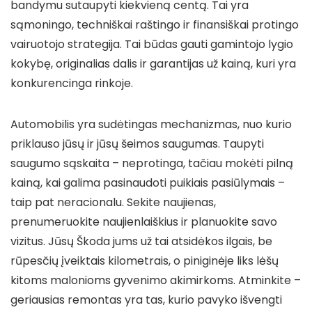
bandymu sutaupyti kiekvieną centą. Tai yra
sąmoningo, techniškai raštingo ir finansiškai protingo
vairuotojo strategija. Tai būdas gauti gamintojo lygio
kokybę, originalias dalis ir garantijas už kainą, kuri yra
konkurencinga rinkoje.
Automobilis yra sudėtingas mechanizmas, nuo kurio
priklauso jūsų ir jūsų šeimos saugumas. Taupyti
saugumo sąskaita – neprotinga, tačiau mokėti pilną
kainą, kai galima pasinaudoti puikiais pasiūlymais –
taip pat neracionalu. Sekite naujienas,
prenumeruokite naujienlaiškius ir planuokite savo
vizitus. Jūsų Škoda jums už tai atsidėkos ilgais, be
rūpesčių įveiktais kilometrais, o piniginėje liks lėšų
kitoms malonioms gyvenimo akimirkoms. Atminkite –
geriausias remontas yra tas, kurio pavyko išvengti