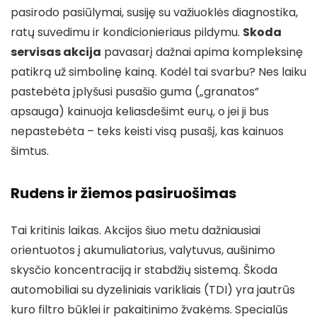
pasirodo pasiūlymai, susiję su važiuoklės diagnostika,
ratų suvedimu ir kondicionieriaus pildymu.
Skoda
servisas akcija
pavasarį dažnai apima kompleksinę
patikrą už simbolinę kainą. Kodėl tai svarbu? Nes laiku
pastebėta įplyšusi pusašio guma („granatos”
apsauga) kainuoja keliasdešimt eurų, o jei ji bus
nepastebėta – teks keisti visą pusašį, kas kainuos
šimtus.
Rudens ir žiemos pasiruošimas
Tai kritinis laikas. Akcijos šiuo metu dažniausiai
orientuotos į akumuliatorius, valytuvus, aušinimo
skysčio koncentraciją ir stabdžių sistemą. Škoda
automobiliai su dyzeliniais varikliais (TDI) yra jautrūs
kuro filtro būklei ir pakaitinimo žvakėms. Specialūs