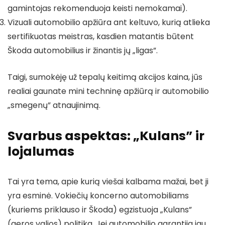
gamintojas rekomenduoja keisti nemokamai).
Vizuali automobilio apžiūra ant keltuvo, kurią atlieka
sertifikuotas meistras, kasdien matantis būtent
Škoda automobilius ir žinantis jų „ligas”.
Taigi, sumokėję už tepalų keitimą akcijos kaina, jūs
realiai gaunate mini techninę apžiūrą ir automobilio
„smegenų” atnaujinimą.
Svarbus aspektas: „Kulans” ir
lojalumas
Tai yra tema, apie kurią viešai kalbama mažai, bet ji
yra esminė. Vokiečių koncerno automobiliams
(kuriems priklauso ir Škoda) egzistuoja „Kulans”
(geros valios) politika. Jei automobilio garantija jau