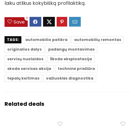
laiku atlikus kokybišką profilaktiką.
0
Save
TAGS:
automobilio patikra
automobilių remontas
originalios dalys
padangų montavimas
servisų nuolaidos
Škoda eksploatacija
skoda servisas akcija
techninė priežiūra
tepalų keitimas
važiuoklės diagnostika
Related deals