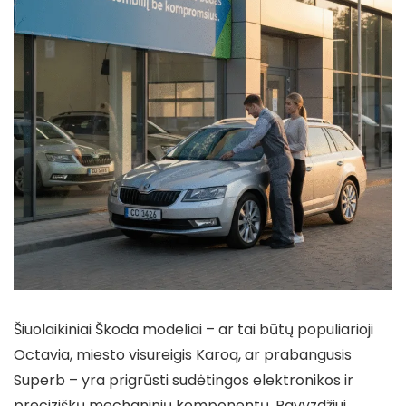
Šiuolaikiniai Škoda modeliai – ar tai būtų populiarioji
Octavia, miesto visureigis Karoq, ar prabangusis
Superb – yra prigrūsti sudėtingos elektronikos ir
preciziškų mechaninių komponentų. Pavyzdžiui,