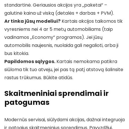
standartinė. Geriausios akcijos yra „paketai” –
galutinė kaina už viską (detalės + darbas + PVM).
Ar tinka jūsų modeliui?
Kartais akcijos taikomos tik
vyresniems nei 4 ar 5 metų automobiliams (taip
vadinamos „Economy” programos). Jei jūsų
automobilis naujesnis, nuolaida gali negalioti, arba ji
bus kitokia.
Papildomos sąlygos.
Kartais nemokama patikra
siūloma tik tuo atveju, jei pas tą patį atstovą šalinsite
rastus trūkumus. Būkite atidūs.
Skaitmeniniai sprendimai ir
patogumas
Modernūs servisai, siūlydami akcijas, dažnai integruoja
ir patogius skaitmeninius sprendimus. Pavyzdžiui,