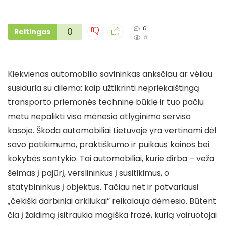
0
0
Reitingas
5
Kiekvienas automobilio savininkas anksčiau ar vėliau
susiduria su dilema: kaip užtikrinti nepriekaištingą
transporto priemonės techninę būklę ir tuo pačiu
metu nepalikti viso mėnesio atlyginimo serviso
kasoje. Škoda automobiliai Lietuvoje yra vertinami dėl
savo patikimumo, praktiškumo ir puikaus kainos bei
kokybės santykio. Tai automobiliai, kurie dirba – veža
šeimas į pajūrį, verslininkus į susitikimus, o
statybininkus į objektus. Tačiau net ir patvariausi
„čekiški darbiniai arkliukai” reikalauja dėmesio. Būtent
čia į žaidimą įsitraukia magiška frazė, kurią vairuotojai