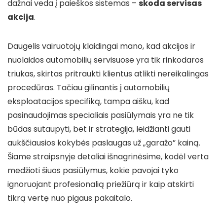
dažnai veda į paieškos sistemas –
skoda servisas
akcija
.
Daugelis vairuotojų klaidingai mano, kad akcijos ir
nuolaidos automobilių servisuose yra tik rinkodaros
triukas, skirtas pritraukti klientus atlikti nereikalingas
procedūras. Tačiau gilinantis į automobilių
eksploatacijos specifiką, tampa aišku, kad
pasinaudojimas specialiais pasiūlymais yra ne tik
būdas sutaupyti, bet ir strategija, leidžianti gauti
aukščiausios kokybės paslaugas už „garažo” kainą.
Šiame straipsnyje detaliai išnagrinėsime, kodėl verta
medžioti šiuos pasiūlymus, kokie pavojai tyko
ignoruojant profesionalią priežiūrą ir kaip atskirti
tikrą vertę nuo pigaus pakaitalo.