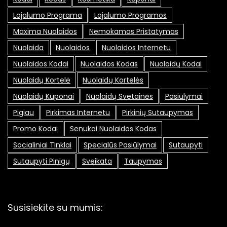
Lojalumo Programa
Lojalumo Programos
Maxima Nuolaidos
Nemokamas Pristatymas
Nuolaida
Nuolaidos
Nuolaidos Internetu
Nuolaidos Kodai
Nuolaidos Kodas
Nuolaidų Kodai
Nuolaidų Kortelė
Nuolaidų Kortelės
Nuolaidų Kuponai
Nuolaidų Svetainės
Pasiūlymai
Pigiau
Pirkimas Internetu
Pirkinių Sutaupymas
Promo Kodai
Senukai Nuolaidos Kodas
Socialiniai Tinklai
Specialūs Pasiūlymai
Sutaupyti
Sutaupyti Pinigų
Sveikata
Taupymas
Susisiekite su mumis: