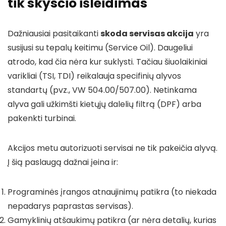
tik skysčio išleidimas
Dažniausiai pasitaikanti
skoda servisas akcija
yra
susijusi su tepalų keitimu (Service Oil). Daugeliui
atrodo, kad čia nėra kur suklysti. Tačiau šiuolaikiniai
varikliai (TSI, TDI) reikalauja specifinių alyvos
standartų (pvz., VW 504.00/507.00). Netinkama
alyva gali užkimšti kietųjų dalelių filtrą (DPF) arba
pakenkti turbinai.
Akcijos metu autorizuoti servisai ne tik pakeičia alyvą.
Į šią paslaugą dažnai įeina ir:
Programinės įrangos atnaujinimų patikra (to niekada
nepadarys paprastas servisas).
Gamyklinių atšaukimų patikra (ar nėra detalių, kurias