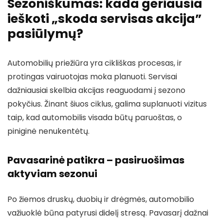
Sezoniškumas: kada geriausia
ieškoti „skoda servisas akcija”
pasiūlymų?
Automobilių priežiūra yra cikliškas procesas, ir
protingas vairuotojas moka planuoti. Servisai
dažniausiai skelbia akcijas reaguodami į sezono
pokyčius. Žinant šiuos ciklus, galima suplanuoti vizitus
taip, kad automobilis visada būtų paruoštas, o
piniginė nenukentėtų.
Pavasarinė patikra – pasiruošimas
aktyviam sezonui
Po žiemos druskų, duobių ir drėgmės, automobilio
važiuoklė būna patyrusi didelį stresą. Pavasarį dažnai