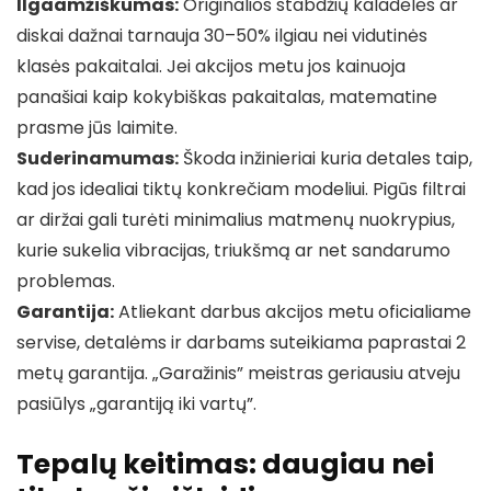
Ilgaamžiškumas:
Originalios stabdžių kaladėlės ar
diskai dažnai tarnauja 30–50% ilgiau nei vidutinės
klasės pakaitalai. Jei akcijos metu jos kainuoja
panašiai kaip kokybiškas pakaitalas, matematine
prasme jūs laimite.
Suderinamumas:
Škoda inžinieriai kuria detales taip,
kad jos idealiai tiktų konkrečiam modeliui. Pigūs filtrai
ar diržai gali turėti minimalius matmenų nuokrypius,
kurie sukelia vibracijas, triukšmą ar net sandarumo
problemas.
Garantija:
Atliekant darbus akcijos metu oficialiame
servise, detalėms ir darbams suteikiama paprastai 2
metų garantija. „Garažinis” meistras geriausiu atveju
pasiūlys „garantiją iki vartų”.
Tepalų keitimas: daugiau nei