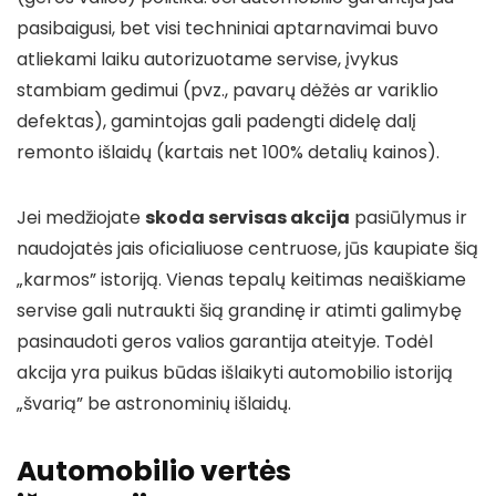
pasibaigusi, bet visi techniniai aptarnavimai buvo
atliekami laiku autorizuotame servise, įvykus
stambiam gedimui (pvz., pavarų dėžės ar variklio
defektas), gamintojas gali padengti didelę dalį
remonto išlaidų (kartais net 100% detalių kainos).
Jei medžiojate
skoda servisas akcija
pasiūlymus ir
naudojatės jais oficialiuose centruose, jūs kaupiate šią
„karmos” istoriją. Vienas tepalų keitimas neaiškiame
servise gali nutraukti šią grandinę ir atimti galimybę
pasinaudoti geros valios garantija ateityje. Todėl
akcija yra puikus būdas išlaikyti automobilio istoriją
„švarią” be astronominių išlaidų.
Automobilio vertės