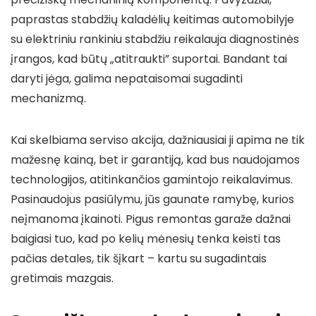
paprastas stabdžių kaladėlių keitimas automobilyje
su elektriniu rankiniu stabdžiu reikalauja diagnostinės
įrangos, kad būtų „atitraukti” suportai. Bandant tai
daryti jėga, galima nepataisomai sugadinti
mechanizmą.
Kai skelbiama serviso akcija, dažniausiai ji apima ne tik
mažesnę kainą, bet ir garantiją, kad bus naudojamos
technologijos, atitinkančios gamintojo reikalavimus.
Pasinaudojus pasiūlymu, jūs gaunate ramybę, kurios
neįmanoma įkainoti. Pigus remontas garaže dažnai
baigiasi tuo, kad po kelių mėnesių tenka keisti tas
pačias detales, tik šįkart – kartu su sugadintais
gretimais mazgais.