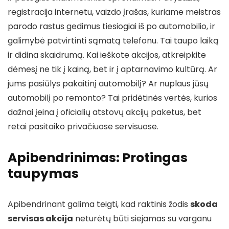
registracija internetu, vaizdo įrašas, kuriame meistras
parodo rastus gedimus tiesiogiai iš po automobilio, ir
galimybė patvirtinti sąmatą telefonu. Tai taupo laiką
ir didina skaidrumą. Kai ieškote akcijos, atkreipkite
dėmesį ne tik į kainą, bet ir į aptarnavimo kultūrą. Ar
jums pasiūlys pakaitinį automobilį? Ar nuplaus jūsų
automobilį po remonto? Tai pridėtinės vertės, kurios
dažnai įeina į oficialių atstovų akcijų paketus, bet
retai pasitaiko privačiuose servisuose.
Apibendrinimas: Protingas
taupymas
Apibendrinant galima teigti, kad raktinis žodis
skoda
servisas akcija
neturėtų būti siejamas su varganu