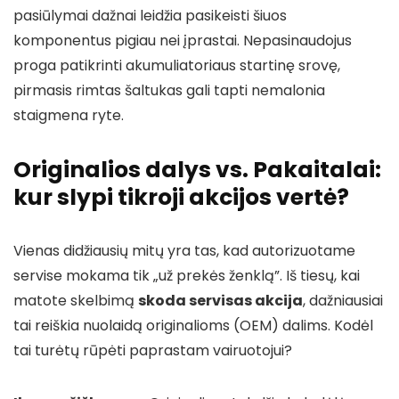
pasiūlymai dažnai leidžia pasikeisti šiuos
komponentus pigiau nei įprastai. Nepasinaudojus
proga patikrinti akumuliatoriaus startinę srovę,
pirmasis rimtas šaltukas gali tapti nemalonia
staigmena ryte.
Originalios dalys vs. Pakaitalai:
kur slypi tikroji akcijos vertė?
Vienas didžiausių mitų yra tas, kad autorizuotame
servise mokama tik „už prekės ženklą”. Iš tiesų, kai
matote skelbimą
skoda servisas akcija
, dažniausiai
tai reiškia nuolaidą originalioms (OEM) dalims. Kodėl
tai turėtų rūpėti paprastam vairuotojui?