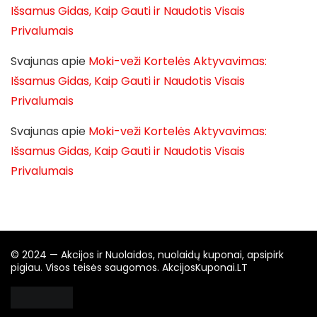
Išsamus Gidas, Kaip Gauti ir Naudotis Visais
Privalumais
Svajunas
apie
Moki-veži Kortelės Aktyvavimas:
Išsamus Gidas, Kaip Gauti ir Naudotis Visais
Privalumais
Svajunas
apie
Moki-veži Kortelės Aktyvavimas:
Išsamus Gidas, Kaip Gauti ir Naudotis Visais
Privalumais
© 2024 — Akcijos ir Nuolaidos, nuolaidų kuponai, apsipirk
pigiau. Visos teisės saugomos. AkcijosKuponai.LT