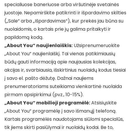
specialiuose baneriuose arba viršutinėje svetainės
juostoje. Nepamirškite patikrinti ir išpardavimo skilties
(„Sale“ arba „Išpardavimas“), kur prekės jau būna su
nuolaidomis, o kartais prie jų galima pritaikyti ir
papildomą kodą.
„About You“ naujienlaiškis:
Užsiprenumeruokite
„About You“ naujienlaiškį. Tai vienas patikimiausių
būdų gauti informaciją apie naujausias kolekcijas,
akcijas ir, svarbiausia, išskirtinius nuolaidų kodus tiesiai
į savo el. pašto dėžutę. Dažnai naujiems
prenumeratoriams suteikiama vienkartinė nuolaida
pirmam apsipirkimui (pvz., 10-15%).
„About You“ mobilioji programėlė:
Atsisiųskite
„About You“ programėlę į savo išmanųjį telefoną.
Kartais programėlės naudotojams siūlomi specialūs,
tik jiems skirti pasiūlymai ir nuolaidų kodai. Be to,