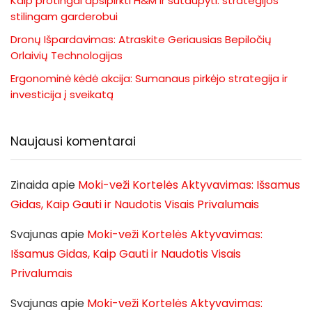
Kaip protingai apsipirkti H&M ir sutaupyti: strategijos
stilingam garderobui
Dronų Išpardavimas: Atraskite Geriausias Bepiločių
Orlaivių Technologijas
Ergonominė kėdė akcija: Sumanaus pirkėjo strategija ir
investicija į sveikatą
Naujausi komentarai
Zinaida
apie
Moki-veži Kortelės Aktyvavimas: Išsamus
Gidas, Kaip Gauti ir Naudotis Visais Privalumais
Svajunas
apie
Moki-veži Kortelės Aktyvavimas:
Išsamus Gidas, Kaip Gauti ir Naudotis Visais
Privalumais
Svajunas
apie
Moki-veži Kortelės Aktyvavimas: