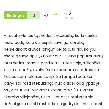
0
0
Reitingas
75
Ar esate vienas tų mados entuziastų, kurie nuolat
ieško būdų, kaip atnaujinti savo garderobą
neišleidžiant krūvos pinigų? Jei taip, tikriausiai jau
esate girdėję apie „About You“ – vieną populiariausių
internetinių mados parduotuvių Lietuvoje, siūlančią
platų drabužių, avalynės ir aksesuarų asortimentą.
Tačiau dar maloniau apsipirkti tampa tada, kai
pavyksta rasti stebuklingą nuolaidos kodą, ypač jei
tai „About You nuolaidos kodas 25%“. Šis skaičius
skamba viliojančiai, tiesa? Bet ar jis realus? Kaip
dažnai galima tokį rasti ir kokių gudrybių imtis, norint