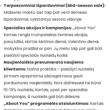
Tarpsezoniniai išpardavimai (Mid-season sale):
Mažesnio masto, bet taip pat verti dėmesio
išpardavimai, vykstantys sezono viduryje.
Specialios akcijos ir kampanijos:
„About You“
kartais rengia trumpalaikes temines akcijas,
pavyzdžiui, skirtas Motinos dienai, Valentino dienai,
mokyklos pradžiai ar pan. Jų metu taip pat gali būti
pasiūlyti specialūs nuolaidų kodai.
Naujienlaiškio prenumerata naujiems
klientams:
Dažna praktika – pasiūlyti nuolaidą
pirmam apsipirkimui užsiregistravus gauti
parduotuvės naujienlaiškį. Nors dažniausiai tai būna
10-15% nuolaida, kartais, ypač per specialias
kampanijas, ši nuolaida gali būti didesnė.
„About You“ programėlės atsisiuntimas:
Kartais