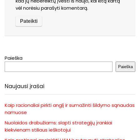
kad jų nebereiktų įvesti iš naujo, kai kitą kartą
vėl norėsiu parašyti komentarą.
Paieška
Paieška
Naujausi įrašai
Kaip racionaliai pirkti anglį ir sumažinti šildymo sąnaudas
namuose
Nuolaidos drabužiams: slapti strategijų įrankiai
kiekvienam stiliaus ieškotojui