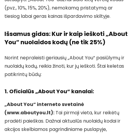
(pvz., 10%, 15%, 20%), nemokamą pristatymą ar
tiesiog labai geras kainas išpardavimo skiltyje.
Išsamus gidas: Kur ir kaip ieškoti „About
You“ nuolaidos kodų (ne tik 25%)
Norint nepraleisti geriausių „About You“ pasiūlymų ir
nuolaidų kodų, reikia žinoti, kur jų ieškoti. Štai keletas
patikrintų būdų:
1. Oficialūs „About You“ kanalai:
„About You“ interneto svetainė
(www.aboutyou.lt):
Tai pirmoji vieta, kur reikėtų
pradėti paieškas. Dažnai aktualūs nuolaidų kodai ir
akcijos skelbiamos pagrindiniame puslapyje,