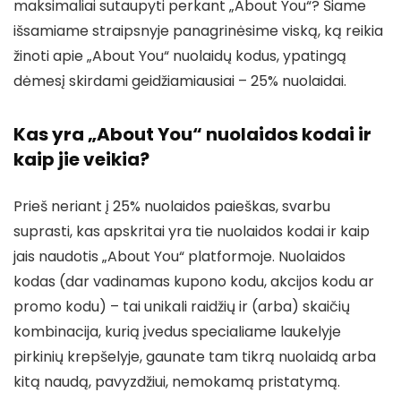
maksimaliai sutaupyti perkant „About You“? Šiame
išsamiame straipsnyje panagrinėsime viską, ką reikia
žinoti apie „About You“ nuolaidų kodus, ypatingą
dėmesį skirdami geidžiamiausiai – 25% nuolaidai.
Kas yra „About You“ nuolaidos kodai ir
kaip jie veikia?
Prieš neriant į 25% nuolaidos paieškas, svarbu
suprasti, kas apskritai yra tie nuolaidos kodai ir kaip
jais naudotis „About You“ platformoje. Nuolaidos
kodas (dar vadinamas kupono kodu, akcijos kodu ar
promo kodu) – tai unikali raidžių ir (arba) skaičių
kombinacija, kurią įvedus specialiame laukelyje
pirkinių krepšelyje, gaunate tam tikrą nuolaidą arba
kitą naudą, pavyzdžiui, nemokamą pristatymą.