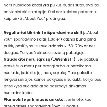
Nors nuolaidos kodai yra puikus būdas sutaupyti, tai
ne vienintelė strategija. Štai dar keletas patarimų,
kaip pirkti „About You“ protingiau:
Reguliariai tikrinkite išpardavimo skiltį:
„About
You“ išpardavimo skiltis („Sale“) dažnai būna pilna
puikių pasiūlymų su nuolaidomis iki 50-70% ar net
daugiau. Tai ypač aktualu sezonų pabaigoje.
Naudokite norų sąrašą („Wishlist“):
Jei patikusi
prekė šiuo metu per brangi arba jai netaikoma
nuolaida, įsidėkite ją į norų sąrašą. Taip galėsite
lengvai sekti jos kainos pokyčius ir sulaukti, kol jai bus
pritaikyta nuolaida arba pasirodys tinkamas
nuolaidos kodas.
Planuokite pirkinius iš anksto:
Jei žinote, kad
artėja didieji išpardavimai (pvz., Juodasis