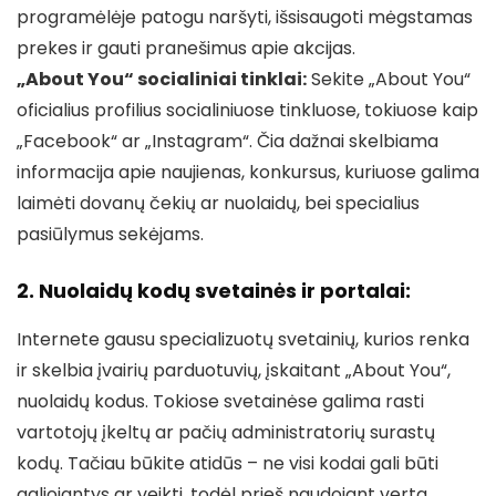
programėlėje patogu naršyti, išsisaugoti mėgstamas
prekes ir gauti pranešimus apie akcijas.
„About You“ socialiniai tinklai:
Sekite „About You“
oficialius profilius socialiniuose tinkluose, tokiuose kaip
„Facebook“ ar „Instagram“. Čia dažnai skelbiama
informacija apie naujienas, konkursus, kuriuose galima
laimėti dovanų čekių ar nuolaidų, bei specialius
pasiūlymus sekėjams.
2. Nuolaidų kodų svetainės ir portalai:
Internete gausu specializuotų svetainių, kurios renka
ir skelbia įvairių parduotuvių, įskaitant „About You“,
nuolaidų kodus. Tokiose svetainėse galima rasti
vartotojų įkeltų ar pačių administratorių surastų
kodų. Tačiau būkite atidūs – ne visi kodai gali būti
galiojantys ar veikti, todėl prieš naudojant verta