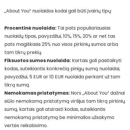
„About You“ nuolaidos kodai gali būti įvairių tipų:
Procentinė nuolaida:
Tai pats populiariausias
nuolaidų tipas, pavyzdžiui, 10%, 15%, 20% ar net tas
pats magiškasis 25% nuo visos pirkinių sumos arba
tam tikrų prekių.
Fiksuotos sumos nuolaida:
Kartais gali pasitaikyti
kodas, suteikiantis konkrečią pinigų sumą nuolaidai,
pavyzdžiui, 5 EUR ar 10 EUR nuolaida perkant už tam
tikrą sumą.
Nemokamas pristatymas:
Nors „About You“ dažnai
siūlo nemokamą pristatymą viršijus tam tikrą pirkinių
sumą, kartais gali atsirasti kodas, suteikiantis
nemokamą pristatymą be minimalios užsakymo
vertės reikalavimo.