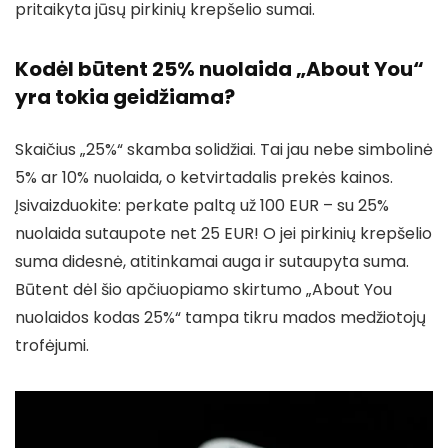
pritaikyta jūsų pirkinių krepšelio sumai.
Kodėl būtent 25% nuolaida „About You“
yra tokia geidžiama?
Skaičius „25%“ skamba solidžiai. Tai jau nebe simbolinė
5% ar 10% nuolaida, o ketvirtadalis prekės kainos.
Įsivaizduokite: perkate paltą už 100 EUR – su 25%
nuolaida sutaupote net 25 EUR! O jei pirkinių krepšelio
suma didesnė, atitinkamai auga ir sutaupyta suma.
Būtent dėl šio apčiuopiamo skirtumo „About You
nuolaidos kodas 25%“ tampa tikru mados medžiotojų
trofėjumi.