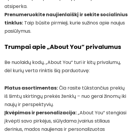
atsiperka.
Prenumeruokite naujienlaiškį ir sekite socialinius
tinklus:
Taip būsite pirmieji, kurie sužinos apie naujus
pasiūlymus.
Trumpai apie „About You“ privalumus
Be nuolaidų kodų, „About You“ turi ir kitų privalumų,
dėl kurių verta rinktis šią parduotuvę:
Platus asortimentas:
Čia rasite tūkstančius prekių
iš šimtų skirtingų prekės ženklų – nuo gerai žinomų iki
naujų ir perspektyvių.
Įkvėpimas ir personalizacija:
„About You“ stengiasi
įkvėpti savo pirkėjus, siūlydama įvairius stiliaus
derinius, mados naujienas ir personalizuotas