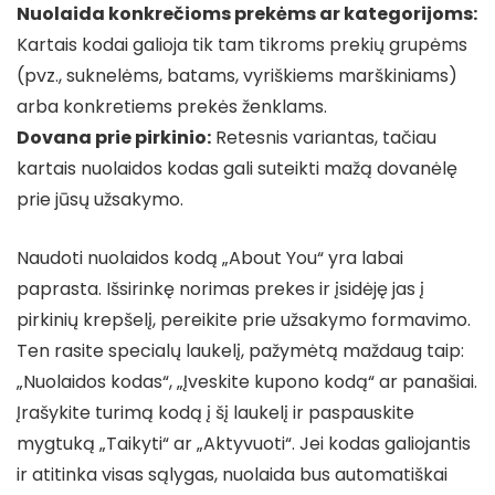
Nuolaida konkrečioms prekėms ar kategorijoms:
Kartais kodai galioja tik tam tikroms prekių grupėms
(pvz., suknelėms, batams, vyriškiems marškiniams)
arba konkretiems prekės ženklams.
Dovana prie pirkinio:
Retesnis variantas, tačiau
kartais nuolaidos kodas gali suteikti mažą dovanėlę
prie jūsų užsakymo.
Naudoti nuolaidos kodą „About You“ yra labai
paprasta. Išsirinkę norimas prekes ir įsidėję jas į
pirkinių krepšelį, pereikite prie užsakymo formavimo.
Ten rasite specialų laukelį, pažymėtą maždaug taip:
„Nuolaidos kodas“, „Įveskite kupono kodą“ ar panašiai.
Įrašykite turimą kodą į šį laukelį ir paspauskite
mygtuką „Taikyti“ ar „Aktyvuoti“. Jei kodas galiojantis
ir atitinka visas sąlygas, nuolaida bus automatiškai