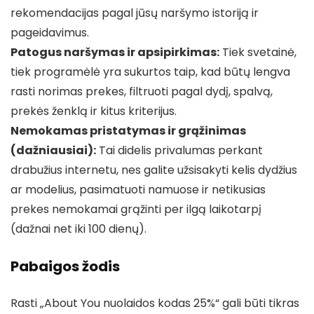
rekomendacijas pagal jūsų naršymo istoriją ir
pageidavimus.
Patogus naršymas ir apsipirkimas:
Tiek svetainė,
tiek programėlė yra sukurtos taip, kad būtų lengva
rasti norimas prekes, filtruoti pagal dydį, spalvą,
prekės ženklą ir kitus kriterijus.
Nemokamas pristatymas ir grąžinimas
(dažniausiai):
Tai didelis privalumas perkant
drabužius internetu, nes galite užsisakyti kelis dydžius
ar modelius, pasimatuoti namuose ir netikusias
prekes nemokamai grąžinti per ilgą laikotarpį
(dažnai net iki 100 dienų).
Pabaigos žodis
Rasti „About You nuolaidos kodas 25%“ gali būti tikras