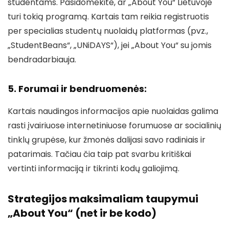
studentams. Pasidomėkite, ar „About You“ Lietuvoje
turi tokią programą. Kartais tam reikia registruotis
per specialias studentų nuolaidų platformas (pvz.,
„StudentBeans“, „UNiDAYS“), jei „About You“ su jomis
bendradarbiauja.
5. Forumai ir bendruomenės:
Kartais naudingos informacijos apie nuolaidas galima
rasti įvairiuose internetiniuose forumuose ar socialinių
tinklų grupėse, kur žmonės dalijasi savo radiniais ir
patarimais. Tačiau čia taip pat svarbu kritiškai
vertinti informaciją ir tikrinti kodų galiojimą.
Strategijos maksimaliam taupymui
„About You“ (net ir be kodo)