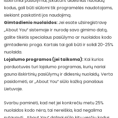
išskirtiniai pasiūlymai, įskaitant didesnius nuolaidų
kodus, gali būti siūlomi tik programėlės naudotojams,
siekiant paskatinti jos naudojimą.
Gimtadienio nuolaidos:
Jei esate užsiregistravę
„About You“ sistemoje ir nurodę savo gimimo datą,
galite tikėtis specialaus pasiūlymo ar nuolaidos kodo
gimtadienio proga. Kartais tai gali būti ir solidi 20-25%
nuolaida.
Lojalumo programos (jei taikoma):
Kai kurios
parduotuvės turi lojalumo programas, kurių nariai
gauna išskirtinių pasiūlymų ir didesnių nuolaidų. Verta
pasidomėti, ar „About You“ siūlo kažką panašaus
Lietuvoje.
Svarbu paminėti, kad net jei konkrečiu metu 25%
nuolaidos kodo nėra, tai nereiškia, kad negalima
sutaupyti. „About You“ dažnai siūlo kitų verčių kodus