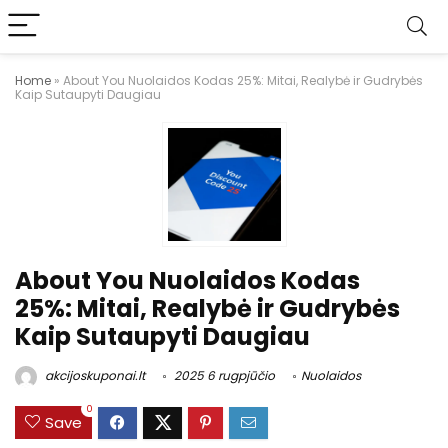
Home
»
About You Nuolaidos Kodas 25%: Mitai, Realybė ir Gudrybės
Kaip Sutaupyti Daugiau
About You Nuolaidos Kodas
25%: Mitai, Realybė ir Gudrybės
Kaip Sutaupyti Daugiau
akcijoskuponai.lt
2025 6 rugpjūčio
Nuolaidos
0
Save