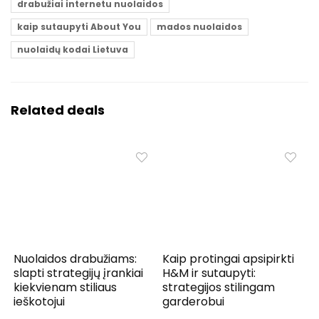
drabužiai internetu nuolaidos
kaip sutaupyti About You
mados nuolaidos
nuolaidų kodai Lietuva
Related deals
Nuolaidos drabužiams:
Kaip protingai apsipirkti
slapti strategijų įrankiai
H&M ir sutaupyti:
kiekvienam stiliaus
strategijos stilingam
ieškotojui
garderobui