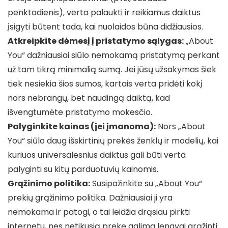
penktadienis), verta palaukti ir reikiamus daiktus
įsigyti būtent tada, kai nuolaidos būna didžiausios.
Atkreipkite dėmesį į pristatymo sąlygas:
„About
You“ dažniausiai siūlo nemokamą pristatymą perkant
už tam tikrą minimalią sumą. Jei jūsų užsakymas šiek
tiek nesiekia šios sumos, kartais verta pridėti kokį
nors nebrangų, bet naudingą daiktą, kad
išvengtumėte pristatymo mokesčio.
Palyginkite kainas (jei įmanoma):
Nors „About
You“ siūlo daug išskirtinių prekės ženklų ir modelių, kai
kuriuos universalesnius daiktus gali būti verta
palyginti su kitų parduotuvių kainomis.
Grąžinimo politika:
Susipažinkite su „About You“
prekių grąžinimo politika. Dažniausiai ji yra
nemokama ir patogi, o tai leidžia drąsiau pirkti
internetu, nes netikusią prekę galima lengvai grąžinti.