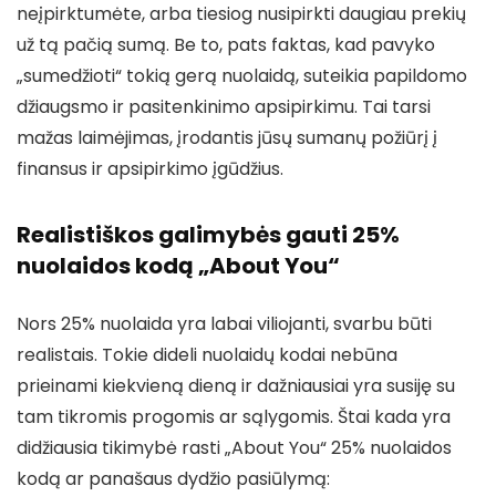
neįpirktumėte, arba tiesiog nusipirkti daugiau prekių
už tą pačią sumą. Be to, pats faktas, kad pavyko
„sumedžioti“ tokią gerą nuolaidą, suteikia papildomo
džiaugsmo ir pasitenkinimo apsipirkimu. Tai tarsi
mažas laimėjimas, įrodantis jūsų sumanų požiūrį į
finansus ir apsipirkimo įgūdžius.
Realistiškos galimybės gauti 25%
nuolaidos kodą „About You“
Nors 25% nuolaida yra labai viliojanti, svarbu būti
realistais. Tokie dideli nuolaidų kodai nebūna
prieinami kiekvieną dieną ir dažniausiai yra susiję su
tam tikromis progomis ar sąlygomis. Štai kada yra
didžiausia tikimybė rasti „About You“ 25% nuolaidos
kodą ar panašaus dydžio pasiūlymą: