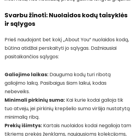
Svarbu žinoti: Nuolaidos kodų taisyklės
ir sąlygos
Prieš naudojant bet kokį „About You“ nuolaidos kodą,
būtina atidžiai perskaityti jo sąlygas. Dažniausiai
pasitaikančios sąlygos:
Galiojimo laikas:
Dauguma kodų turi ribotą
galiojimo laiką. Pasibaigus šiam laikui, kodas
nebeveiks.
Minimali pirkinių suma:
Kai kurie kodai galioja tik
tuo atveju, jei pirkinių krepšelio suma viršija nustatytą
minimalią ribą.
Prekių išimtys:
Kartais nuolaidos kodai negalioja tam
tikriems prekės ženklams, naujausioms kolekcijoms,