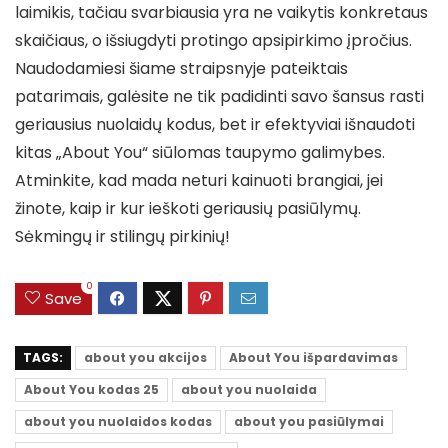
laimikis, tačiau svarbiausia yra ne vaikytis konkretaus
skaičiaus, o išsiugdyti protingo apsipirkimo įpročius.
Naudodamiesi šiame straipsnyje pateiktais
patarimais, galėsite ne tik padidinti savo šansus rasti
geriausius nuolaidų kodus, bet ir efektyviai išnaudoti
kitas „About You“ siūlomas taupymo galimybes.
Atminkite, kad mada neturi kainuoti brangiai, jei
žinote, kaip ir kur ieškoti geriausių pasiūlymų.
Sėkmingų ir stilingų pirkinių!
0
Save
TAGS:
about you akcijos
About You išpardavimas
About You kodas 25
about you nuolaida
about you nuolaidos kodas
about you pasiūlymai