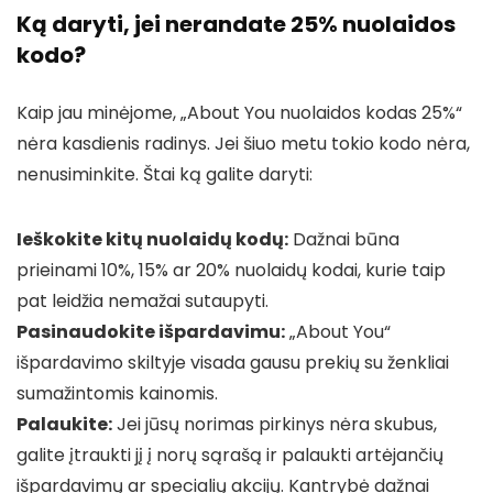
Ką daryti, jei nerandate 25% nuolaidos
kodo?
Kaip jau minėjome, „About You nuolaidos kodas 25%“
nėra kasdienis radinys. Jei šiuo metu tokio kodo nėra,
nenusiminkite. Štai ką galite daryti:
Ieškokite kitų nuolaidų kodų:
Dažnai būna
prieinami 10%, 15% ar 20% nuolaidų kodai, kurie taip
pat leidžia nemažai sutaupyti.
Pasinaudokite išpardavimu:
„About You“
išpardavimo skiltyje visada gausu prekių su ženkliai
sumažintomis kainomis.
Palaukite:
Jei jūsų norimas pirkinys nėra skubus,
galite įtraukti jį į norų sąrašą ir palaukti artėjančių
išpardavimų ar specialių akcijų. Kantrybė dažnai