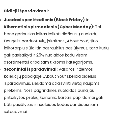
Didieji išpardavimai:
Juodasis penktadienis (Black Friday) ir
Kibernetinis pirmadienis (Cyber Monday):
Tai
bene geriausias laikas ieškoti didžiausių nuolaidų.
Daugelis parduotuvių, įskaitant „About You“, šiuo
laikotarpiu siūlo itin patrauklius pasiūlymus, tarp kurių
gali pasitaikyti ir 25% nuolaidos kodų visam
asortimentui arba tam tikroms kategorijoms.
Sezoniniai išpardavimai:
Vasaros ir žiemos
kolekcijų pabaigoje „About You“ skelbia didelius
išpardavimus, siekdama atlaisvinti vietą naujoms
prekėms. Nors pagrindinės nuolaidos būna jau
pritaikytos prekių kainoms, kartais papildomai gali
būti pasiūlytas ir nuolaidos kodas dar didesniam
sutaupymui.