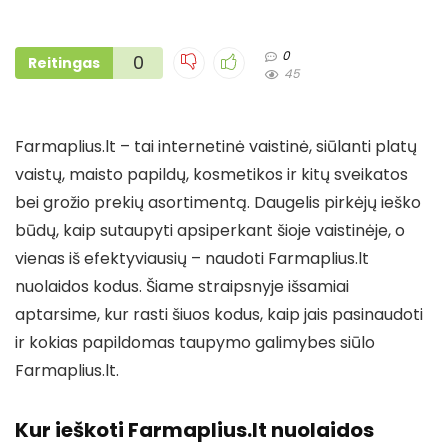
0
0
Reitingas
45
Farmaplius.lt – tai internetinė vaistinė, siūlanti platų
vaistų, maisto papildų, kosmetikos ir kitų sveikatos
bei grožio prekių asortimentą. Daugelis pirkėjų ieško
būdų, kaip sutaupyti apsiperkant šioje vaistinėje, o
vienas iš efektyviausių – naudoti Farmaplius.lt
nuolaidos kodus. Šiame straipsnyje išsamiai
aptarsime, kur rasti šiuos kodus, kaip jais pasinaudoti
ir kokias papildomas taupymo galimybes siūlo
Farmaplius.lt.
Kur ieškoti Farmaplius.lt nuolaidos