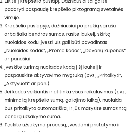
Eikite į krepšelio puslapį. Dažniausiai tai galite
padaryti paspaudę krepšelio piktogramą svetainės
viršuje.
Krepšelio puslapyje, dažniausiai po prekių sąrašu
arba šalia bendros sumos, rasite laukelį, skirtą
nuolaidos kodui įvesti. Jis gali būti pavadintas
„Nuolaidos kodas”, „Promo kodas”, „Dovanų kuponas”
ar panašiai.
Įveskite turimą nuolaidos kodą į šį laukelį ir
paspauskite aktyvavimo mygtuką (pvz., „Pritaikyti”,
„Aktyvuoti” ar pan.).
Jei kodas veikiantis ir atitinka visus reikalavimus (pvz.,
minimalią krepšelio sumą, galiojimo laiką), nuolaida
bus pritaikyta automatiškai, ir jūs matysite sumažintą
bendrą užsakymo sumą.
Tęskite užsakymo procesą, įvesdami pristatymo ir