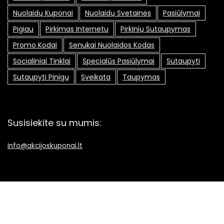
Nuolaidų Kuponai
Nuolaidų Svetainės
Pasiūlymai
Pigiau
Pirkimas Internetu
Pirkinių Sutaupymas
Promo Kodai
Senukai Nuolaidos Kodas
Socialiniai Tinklai
Specialūs Pasiūlymai
Sutaupyti
Sutaupyti Pinigų
Sveikata
Taupymas
Susisiekite su mumis:
info@akcijoskuponai.lt