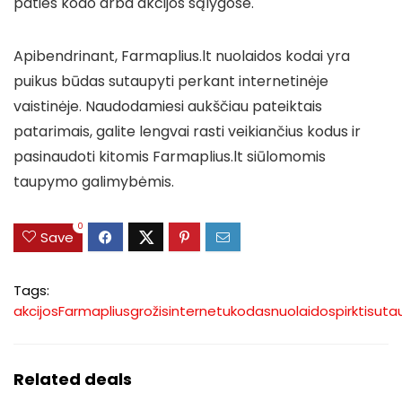
paties kodo arba akcijos sąlygose.
Apibendrinant, Farmaplius.lt nuolaidos kodai yra
puikus būdas sutaupyti perkant internetinėje
vaistinėje. Naudodamiesi aukščiau pateiktais
patarimais, galite lengvai rasti veikiančius kodus ir
pasinaudoti kitomis Farmaplius.lt siūlomomis
taupymo galimybėmis.
0
Save
Tags:
akcijos
Farmaplius
grožis
internetu
kodas
nuolaidos
pirkti
suta
Related deals