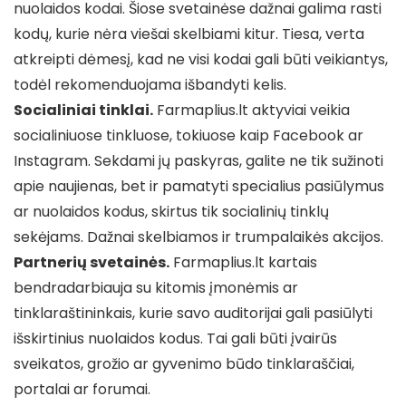
nuolaidos kodai. Šiose svetainėse dažnai galima rasti
kodų, kurie nėra viešai skelbiami kitur. Tiesa, verta
atkreipti dėmesį, kad ne visi kodai gali būti veikiantys,
todėl rekomenduojama išbandyti kelis.
Socialiniai tinklai.
Farmaplius.lt aktyviai veikia
socialiniuose tinkluose, tokiuose kaip Facebook ar
Instagram. Sekdami jų paskyras, galite ne tik sužinoti
apie naujienas, bet ir pamatyti specialius pasiūlymus
ar nuolaidos kodus, skirtus tik socialinių tinklų
sekėjams. Dažnai skelbiamos ir trumpalaikės akcijos.
Partnerių svetainės.
Farmaplius.lt kartais
bendradarbiauja su kitomis įmonėmis ar
tinklaraštininkais, kurie savo auditorijai gali pasiūlyti
išskirtinius nuolaidos kodus. Tai gali būti įvairūs
sveikatos, grožio ar gyvenimo būdo tinklaraščiai,
portalai ar forumai.