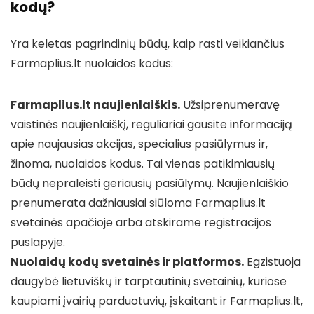
kodų?
Yra keletas pagrindinių būdų, kaip rasti veikiančius
Farmaplius.lt nuolaidos kodus:
Farmaplius.lt naujienlaiškis.
Užsiprenumeravę
vaistinės naujienlaiškį, reguliariai gausite informaciją
apie naujausias akcijas, specialius pasiūlymus ir,
žinoma, nuolaidos kodus. Tai vienas patikimiausių
būdų nepraleisti geriausių pasiūlymų. Naujienlaiškio
prenumerata dažniausiai siūloma Farmaplius.lt
svetainės apačioje arba atskirame registracijos
puslapyje.
Nuolaidų kodų svetainės ir platformos.
Egzistuoja
daugybė lietuviškų ir tarptautinių svetainių, kuriose
kaupiami įvairių parduotuvių, įskaitant ir Farmaplius.lt,