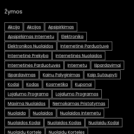
Žymos
Akcija
Akcijos
Apsipirkimas
Apsipirkimas Internetu
Elektronika
Elektronikos Nuolaidos
Internetinė Parduotuvė
Internetinė Prekyba
Internetinės Nuolaidos
Internetinės Parduotuvės
Internetu
Išpardavimai
Išpardavimas
Kainų Palyginimas
Kaip Sutaupyti
Kodai
Kodas
Kosmetika
Kuponai
Lojalumo Programa
Lojalumo Programos
Maxima Nuolaidos
Nemokamas Pristatymas
Nuolaida
Nuolaidos
Nuolaidos Internetu
Nuolaidos Kodai
Nuolaidos Kodas
Nuolaidų Kodai
Nuolaidų Kortelė
Nuolaidų Kortelės