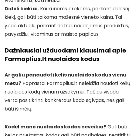
vitaminams, kosmetikai.
Dideli kiekiai.
Kai kurioms prekėms, perkant didesnį
kiekį, gali būti taikoma mažesnė vieneto kaina. Tai
ypač aktualu perkant dažnai naudojamus produktus,
pavyzdžiui, vitaminus ar maisto papildus.
Dažniausiai užduodami klausimai apie
Farmaplius.lt nuolaidos kodus
Ar galiu panaudoti kelis nuolaidos kodus vienu
metu?
Paprastai Farmaplius.lt neleidžia naudoti kelių
nuolaidos kodų vienam užsakymui. Tačiau visada
verta pasitikrinti konkretaus kodo sąlygas, nes gali
būti išimčių.
Kodėl mano nuolaidos kodas neveikia?
Gali būti
kelios priežastys: kodas gali būti pasibaigęs, neatitikti