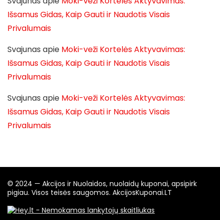
Svajunas
apie
Moki-veži Kortelės Aktyvavimas:
Išsamus Gidas, Kaip Gauti ir Naudotis Visais
Privalumais
Svajunas
apie
Moki-veži Kortelės Aktyvavimas:
Išsamus Gidas, Kaip Gauti ir Naudotis Visais
Privalumais
Svajunas
apie
Moki-veži Kortelės Aktyvavimas:
Išsamus Gidas, Kaip Gauti ir Naudotis Visais
Privalumais
© 2024 — Akcijos ir Nuolaidos, nuolaidų kuponai, apsipirk
pigiau. Visos teisės saugomos. AkcijosKuponai.LT