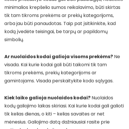
minimalios krepšelio sumos reikalavimo, būti skirtas
tik tam tikroms prekėms ar prekių kategorijoms,
arba jau būti panaudotas. Taip pat įsitikinkite, kad
kodą įvedėte teisingai, be tarpų ar papildomų
simbolių.
Ar nuolaidos kodai galioja visoms prekėms?
Ne
visada. Kai kurie kodai gali būti taikomi tik tam
tikroms prekėms, prekių kategorijoms ar
gamintojams. Visada perskaitykite kodo sąlygas.
Kiek laiko galioja nuolaidos kodai?
Nuolaidos
kodų galiojimo laikas skiriasi. Kai kurie kodai gali galioti
tik kelias dienas, o kiti – kelias savaites ar net
mėnesius. Galiojimo datą dažniausiai rasite prie