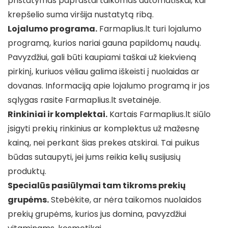
pristatymas paprastai taikomas automatiškai, kai
krepšelio suma viršija nustatytą ribą.
Lojalumo programa.
Farmaplius.lt turi lojalumo
programą, kurios nariai gauna papildomų naudų.
Pavyzdžiui, gali būti kaupiami taškai už kiekvieną
pirkinį, kuriuos vėliau galima iškeisti į nuolaidas ar
dovanas. Informaciją apie lojalumo programą ir jos
sąlygas rasite Farmaplius.lt svetainėje.
Rinkiniai ir komplektai.
Kartais Farmaplius.lt siūlo
įsigyti prekių rinkinius ar komplektus už mažesnę
kainą, nei perkant šias prekes atskirai. Tai puikus
būdas sutaupyti, jei jums reikia kelių susijusių
produktų.
Specialūs pasiūlymai tam tikroms prekių
grupėms.
Stebėkite, ar nėra taikomos nuolaidos
prekių grupėms, kurios jus domina, pavyzdžiui