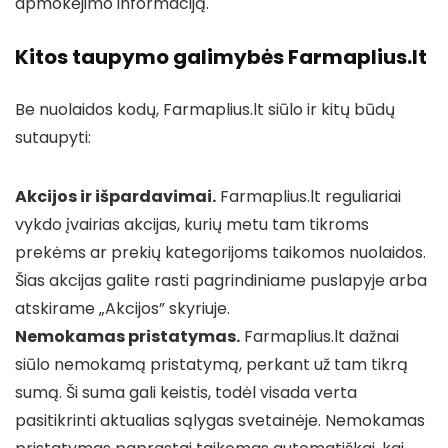
apmokėjimo informaciją.
Kitos taupymo galimybės Farmaplius.lt
Be nuolaidos kodų, Farmaplius.lt siūlo ir kitų būdų
sutaupyti:
Akcijos ir išpardavimai.
Farmaplius.lt reguliariai
vykdo įvairias akcijas, kurių metu tam tikroms
prekėms ar prekių kategorijoms taikomos nuolaidos.
Šias akcijas galite rasti pagrindiniame puslapyje arba
atskirame „Akcijos” skyriuje.
Nemokamas pristatymas.
Farmaplius.lt dažnai
siūlo nemokamą pristatymą, perkant už tam tikrą
sumą. Ši suma gali keistis, todėl visada verta
pasitikrinti aktualias sąlygas svetainėje. Nemokamas