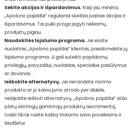
Sekite akcijas ir išpardavimus.
Kaip jau minėta,
„Apolono papildai” reguliariai skelbia įvairias akcijas ir
išpardavimus. Tai puiki proga įsigyti reikiamų
produktų pigiau.
Naudokitės lojalumo programa.
Jei esate
nuolatinis „Apolono papildai” klientas, pasidomėkite jų
lojalumo programa. Ji gali suteikti papildomų
privilegijų, pavyzdžiui, nuolaidas, specialius pasiūlymus
ar dovanas.
Ieškokite alternatyvų.
Jei nerandate norimo
produkto ar jo kaina jums atrodo per didelė,
nebijokite ieškoti alternatyvų. „Apolono papildai” siūlo
platų skirtingų gamintojų produktų asortimentą,
todėl tikrai rasite kažką tinkamo savo poreikiams ir
biudžetui.