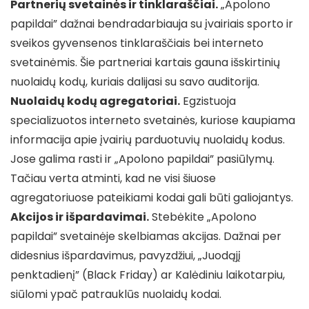
Partnerių svetainės ir tinklaraščiai.
„Apolono
papildai” dažnai bendradarbiauja su įvairiais sporto ir
sveikos gyvensenos tinklaraščiais bei interneto
svetainėmis. Šie partneriai kartais gauna išskirtinių
nuolaidų kodų, kuriais dalijasi su savo auditorija.
Nuolaidų kodų agregatoriai.
Egzistuoja
specializuotos interneto svetainės, kuriose kaupiama
informacija apie įvairių parduotuvių nuolaidų kodus.
Jose galima rasti ir „Apolono papildai” pasiūlymų.
Tačiau verta atminti, kad ne visi šiuose
agregatoriuose pateikiami kodai gali būti galiojantys.
Akcijos ir išpardavimai.
Stebėkite „Apolono
papildai” svetainėje skelbiamas akcijas. Dažnai per
didesnius išpardavimus, pavyzdžiui, „Juodąjį
penktadienį” (Black Friday) ar Kalėdiniu laikotarpiu,
siūlomi ypač patrauklūs nuolaidų kodai.