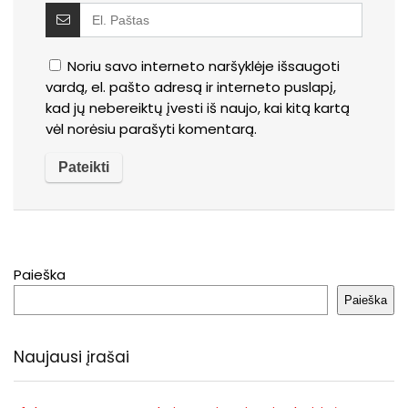
Noriu savo interneto naršyklėje išsaugoti
vardą, el. pašto adresą ir interneto puslapį,
kad jų nebereiktų įvesti iš naujo, kai kitą kartą
vėl norėsiu parašyti komentarą.
Paieška
Paieška
Naujausi įrašai