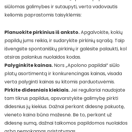
siūlomas galimybes ir sutaupyti, verta vadovautis
keliomis paprastomis taisyklėmis:
Planuokite pirkinius iš anksto.
Apgalvokite, kokių
papildų jums reikia, ir sudarykite pirkinių sąrašą. Taip
išvengsite spontaniškų pirkinių ir galėsite palaukti, kol
atsiras palankus nuolaidos kodas.
Palyginkite kainas.
Nors „Apolono papildai” siūlo
platų asortimentą ir konkurencingas kainas, visada
verta palyginti kainas su kitomis parduotuvėmis.
Pirkite didesniais kiekiais.
Jei reguliariai naudojate
tam tikrus papildus, apsvarstykite galimybę pirkti
didesnius jų kiekius. Dažnai perkant didesnę pakuotę,
vieneto kaina būna mažesnė. Be to, perkant už
didesnę sumą, dažnai taikomos papildomos nuolaidos
arba nemokamas pristatymas.