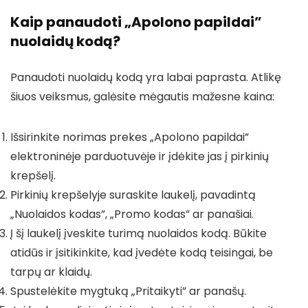
Kaip panaudoti „Apolono papildai”
nuolaidų kodą?
Panaudoti nuolaidų kodą yra labai paprasta. Atlikę
šiuos veiksmus, galėsite mėgautis mažesne kaina:
Išsirinkite norimas prekes „Apolono papildai”
elektroninėje parduotuvėje ir įdėkite jas į pirkinių
krepšelį.
Pirkinių krepšelyje suraskite laukelį, pavadintą
„Nuolaidos kodas”, „Promo kodas” ar panašiai.
Į šį laukelį įveskite turimą nuolaidos kodą. Būkite
atidūs ir įsitikinkite, kad įvedėte kodą teisingai, be
tarpų ar klaidų.
Spustelėkite mygtuką „Pritaikyti” ar panašų.