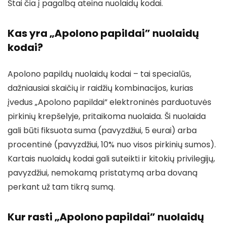
Štai čia į pagalbą ateina nuolaidų kodai.
Kas yra „Apolono papildai” nuolaidų
kodai?
Apolono papildų nuolaidų kodai – tai specialūs,
dažniausiai skaičių ir raidžių kombinacijos, kurias
įvedus „Apolono papildai” elektroninės parduotuvės
pirkinių krepšelyje, pritaikoma nuolaida. Ši nuolaida
gali būti fiksuota suma (pavyzdžiui, 5 eurai) arba
procentinė (pavyzdžiui, 10% nuo visos pirkinių sumos).
Kartais nuolaidų kodai gali suteikti ir kitokių privilegijų,
pavyzdžiui, nemokamą pristatymą arba dovaną
perkant už tam tikrą sumą.
Kur rasti „Apolono papildai” nuolaidų