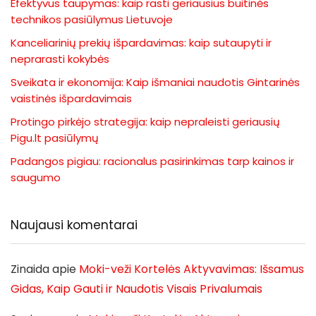
Efektyvus taupymas: kaip rasti geriausius buitinės
technikos pasiūlymus Lietuvoje
Kanceliarinių prekių išpardavimas: kaip sutaupyti ir
neprarasti kokybės
Sveikata ir ekonomija: Kaip išmaniai naudotis Gintarinės
vaistinės išpardavimais
Protingo pirkėjo strategija: kaip nepraleisti geriausių
Pigu.lt pasiūlymų
Padangos pigiau: racionalus pasirinkimas tarp kainos ir
saugumo
Naujausi komentarai
Zinaida
apie
Moki-veži Kortelės Aktyvavimas: Išsamus
Gidas, Kaip Gauti ir Naudotis Visais Privalumais