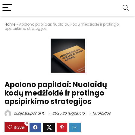
Home
»
Apolono papildai: Nuolaidų kodų medžioklė ir protingo
apsipirkimo strategijos
Apolono papildai: Nuolaidų
kodų medžioklė ir protingo
apsipirkimo strategijos
akcijoskuponai.lt
2025 23 rugpjūčio
Nuolaidos
0
Save