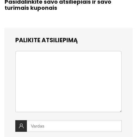
Pasidalinkite savo atsiliepiais ir savo
turimais kuponais
PALIKITE ATSILIEPIMĄ