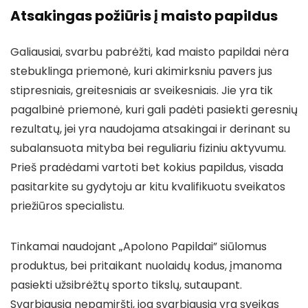
Atsakingas požiūris į maisto papildus
Galiausiai, svarbu pabrėžti, kad maisto papildai nėra
stebuklinga priemonė, kuri akimirksniu pavers jus
stipresniais, greitesniais ar sveikesniais. Jie yra tik
pagalbinė priemonė, kuri gali padėti pasiekti geresnių
rezultatų, jei yra naudojama atsakingai ir derinant su
subalansuota mityba bei reguliariu fiziniu aktyvumu.
Prieš pradėdami vartoti bet kokius papildus, visada
pasitarkite su gydytoju ar kitu kvalifikuotu sveikatos
priežiūros specialistu.
Tinkamai naudojant „Apolono Papildai” siūlomus
produktus, bei pritaikant nuolaidų kodus, įmanoma
pasiekti užsibrėžtų sporto tikslų, sutaupant.
Svarbiausia nepamiršti, jog svarbiausia yra sveikas