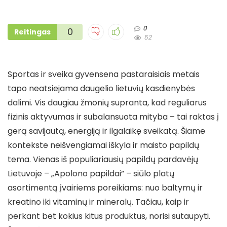
0
0
Reitingas
52
Sportas ir sveika gyvensena pastaraisiais metais
tapo neatsiejama daugelio lietuvių kasdienybės
dalimi. Vis daugiau žmonių supranta, kad reguliarus
fizinis aktyvumas ir subalansuota mityba – tai raktas į
gerą savijautą, energiją ir ilgalaikę sveikatą. Šiame
kontekste neišvengiamai iškyla ir maisto papildų
tema. Vienas iš populiariausių papildų pardavėjų
Lietuvoje – „Apolono papildai” – siūlo platų
asortimentą įvairiems poreikiams: nuo baltymų ir
kreatino iki vitaminų ir mineralų. Tačiau, kaip ir
perkant bet kokius kitus produktus, norisi sutaupyti.