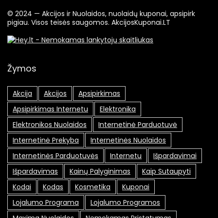
© 2024 — Akcijos ir Nuolaidos, nuolaidų kuponai, apsipirk
pigiau. Visos teisės saugomos. AkcijosKuponai.LT
Žymos
Akcija
Akcijos
Apsipirkimas
Apsipirkimas Internetu
Elektronika
Elektronikos Nuolaidos
Internetinė Parduotuvė
Internetinė Prekyba
Internetinės Nuolaidos
Internetinės Parduotuvės
Internetu
Išpardavimai
Išpardavimas
Kainų Palyginimas
Kaip Sutaupyti
Kodai
Kodas
Kosmetika
Kuponai
Lojalumo Programa
Lojalumo Programos
Maxima Nuolaidos
Nemokamas Pristatymas