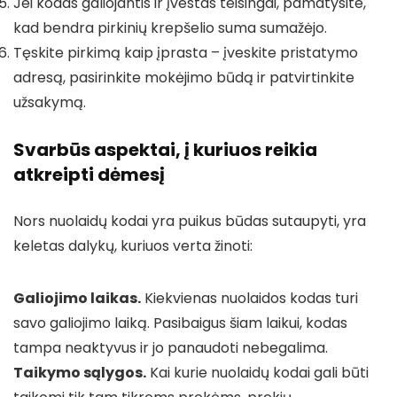
Jei kodas galiojantis ir įvestas teisingai, pamatysite,
kad bendra pirkinių krepšelio suma sumažėjo.
Tęskite pirkimą kaip įprasta – įveskite pristatymo
adresą, pasirinkite mokėjimo būdą ir patvirtinkite
užsakymą.
Svarbūs aspektai, į kuriuos reikia
atkreipti dėmesį
Nors nuolaidų kodai yra puikus būdas sutaupyti, yra
keletas dalykų, kuriuos verta žinoti:
Galiojimo laikas.
Kiekvienas nuolaidos kodas turi
savo galiojimo laiką. Pasibaigus šiam laikui, kodas
tampa neaktyvus ir jo panaudoti nebegalima.
Taikymo sąlygos.
Kai kurie nuolaidų kodai gali būti