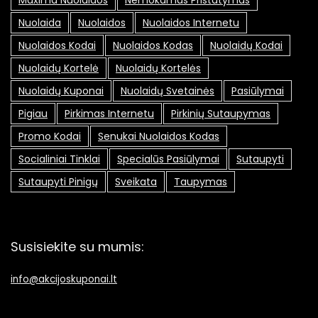
Nuolaida
Nuolaidos
Nuolaidos Internetu
Nuolaidos Kodai
Nuolaidos Kodas
Nuolaidų Kodai
Nuolaidų Kortelė
Nuolaidų Kortelės
Nuolaidų Kuponai
Nuolaidų Svetainės
Pasiūlymai
Pigiau
Pirkimas Internetu
Pirkinių Sutaupymas
Promo Kodai
Senukai Nuolaidos Kodas
Socialiniai Tinklai
Specialūs Pasiūlymai
Sutaupyti
Sutaupyti Pinigų
Sveikata
Taupymas
Susisiekite su mumis:
info@akcijoskuponai.lt