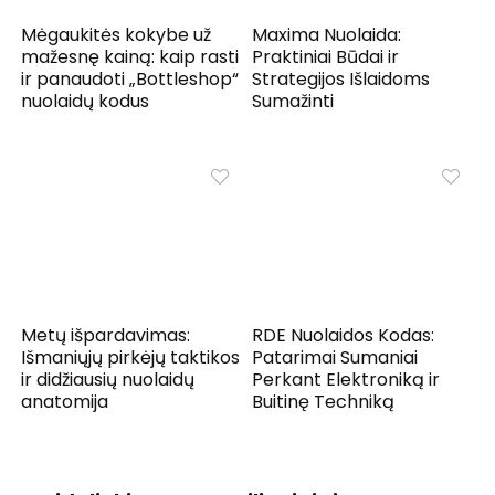
Mėgaukitės kokybe už
Maxima Nuolaida:
mažesnę kainą: kaip rasti
Praktiniai Būdai ir
ir panaudoti „Bottleshop“
Strategijos Išlaidoms
nuolaidų kodus
Sumažinti
Metų išpardavimas:
RDE Nuolaidos Kodas:
Išmaniųjų pirkėjų taktikos
Patarimai Sumaniai
ir didžiausių nuolaidų
Perkant Elektroniką ir
anatomija
Buitinę Techniką