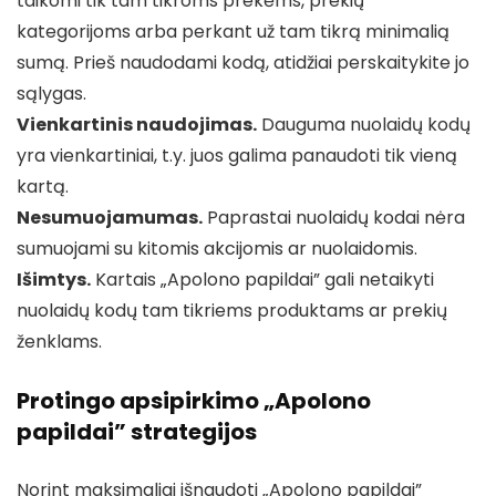
taikomi tik tam tikroms prekėms, prekių
kategorijoms arba perkant už tam tikrą minimalią
sumą. Prieš naudodami kodą, atidžiai perskaitykite jo
sąlygas.
Vienkartinis naudojimas.
Dauguma nuolaidų kodų
yra vienkartiniai, t.y. juos galima panaudoti tik vieną
kartą.
Nesumuojamumas.
Paprastai nuolaidų kodai nėra
sumuojami su kitomis akcijomis ar nuolaidomis.
Išimtys.
Kartais „Apolono papildai” gali netaikyti
nuolaidų kodų tam tikriems produktams ar prekių
ženklams.
Protingo apsipirkimo „Apolono
papildai” strategijos
Norint maksimaliai išnaudoti „Apolono papildai”