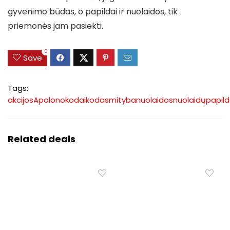
gyvenimo būdas, o papildai ir nuolaidos, tik
priemonės jam pasiekti.
0
Save
Tags:
akcijos
Apolono
kodai
kodas
mityba
nuolaidos
nuolaidų
papild
Related deals