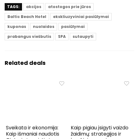
TAGS:
akcijos
atostogos prie jūros
Baltic Beach Hotel
ekskliuzyviniai pasiūlymai
kuponas
nuolaidos
pasiūlymai
prabangus viešbutis
SPA
sutaupyti
Related deals
Sveikata ir ekonomija:
Kaip pigiau įsigyti vaizdo
Kaip išmaniai naudotis
žaidimų: strategijos ir