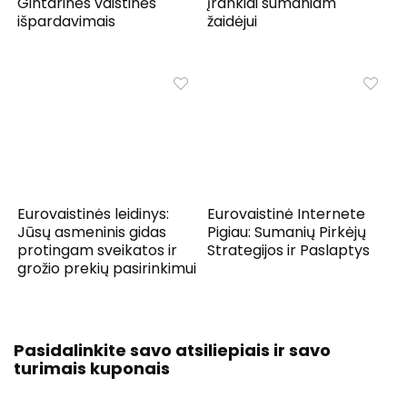
Gintarinės vaistinės
įrankiai sumaniam
išpardavimais
žaidėjui
Eurovaistinės leidinys:
Eurovaistinė Internete
Jūsų asmeninis gidas
Pigiau: Sumanių Pirkėjų
protingam sveikatos ir
Strategijos ir Paslaptys
grožio prekių pasirinkimui
Pasidalinkite savo atsiliepiais ir savo
turimais kuponais