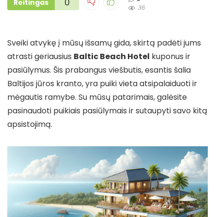
0
Reitingas
36
Sveiki atvykę į mūsų išsamų gida, skirtą padėti jums
atrasti geriausius
Baltic Beach Hotel
kuponus ir
pasiūlymus. Šis prabangus viešbutis, esantis šalia
Baltijos jūros kranto, yra puiki vieta atsipalaiduoti ir
mėgautis ramybe. Su mūsų patarimais, galėsite
pasinaudoti puikiais pasiūlymais ir sutaupyti savo kitą
apsistojimą.