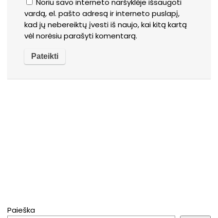
Noriu savo interneto naršyklėje išsaugoti
vardą, el. pašto adresą ir interneto puslapį,
kad jų nebereiktų įvesti iš naujo, kai kitą kartą
vėl norėsiu parašyti komentarą.
Paieška