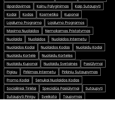
Išpardavimas
Kainų Palyginimas
Kaip Sutaupyti
Kodai
Kodas
Kosmetika
Kuponai
Lojalumo Programa
Lojalumo Programos
Maxima Nuolaidos
Nemokamas Pristatymas
Nuolaida
Nuolaidos
Nuolaidos Internetu
Nuolaidos Kodai
Nuolaidos Kodas
Nuolaidų Kodai
Nuolaidų Kortelė
Nuolaidų Kortelės
Nuolaidų Kuponai
Nuolaidų Svetainės
Pasiūlymai
Pigiau
Pirkimas Internetu
Pirkinių Sutaupymas
Promo Kodai
Senukai Nuolaidos Kodas
Socialiniai Tinklai
Specialūs Pasiūlymai
Sutaupyti
Sutaupyti Pinigų
Sveikata
Taupymas