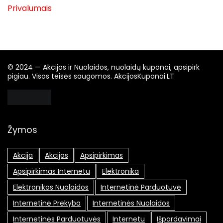
Privalumais
© 2024 — Akcijos ir Nuolaidos, nuolaidų kuponai, apsipirk
pigiau. Visos teisės saugomos. AkcijosKuponai.LT
Žymos
Akcija
Akcijos
Apsipirkimas
Apsipirkimas Internetu
Elektronika
Elektronikos Nuolaidos
Internetinė Parduotuvė
Internetinė Prekyba
Internetinės Nuolaidos
Internetinės Parduotuvės
Internetu
Išpardavimai