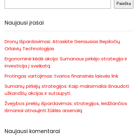
Paieška
Naujausi įrašai
Dronų Išpardavimas: Atraskite Geriausias Bepiločių
Orlaivių Technologijas
Ergonominė kėdė akcija: Sumanaus pirkėjo strategija ir
investicija į sveikatą
Protingas vartojimas: tvarios finansinės laisvės link
Sumanių pirkėjų strategijos: Kaip maksimaliai išnaudoti
užkandžių akcijas ir sutaupyti
Žvejybos prekių išpardavimas: strategijos, leidžiančios
išmaniai atnaujinti žūklės arsenalą
Naujausi komentarai