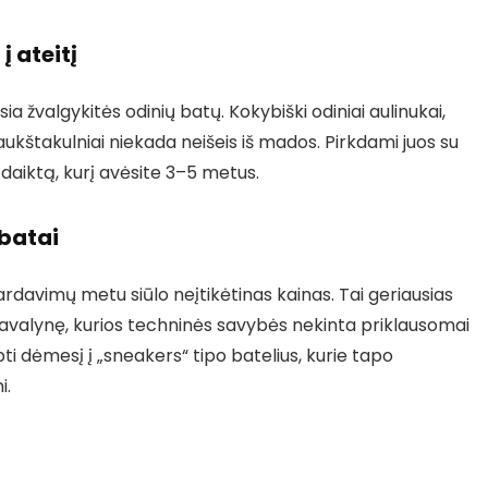
į ateitį
sia žvalgykitės odinių batų. Kokybiški odiniai aulinukai,
 aukštakulniai niekada neišeis iš mados. Pirkdami juos su
 daiktą, kurį avėsite 3–5 metus.
 batai
rdavimų metu siūlo neįtikėtinas kainas. Tai geriausias
s avalynę, kurios techninės savybės nekinta priklausomai
i dėmesį į „sneakers“ tipo batelius, kurie tapo
i.