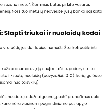
e sezono metu“. Žieminius batus pirkite vasaros
nesį. Nors tuo metu jų neavėsite, jūsų banko sąskaita
Slapti triukai ir nuolaidų kodai
yra būdų jas dar labiau numušti. Štai keli patikrinti
e užsiprenumeravę jų naujienlaiškio, padarykite tai
site fiksuotą nuolaidą (pavyzdžiui, 10 €), kurią galėsite
usomai nuo taisyklių).
ės naudotojai dažnai gauna „push“ pranešimus apie
, kurie nėra viešinami pagrindiniame puslapyje.