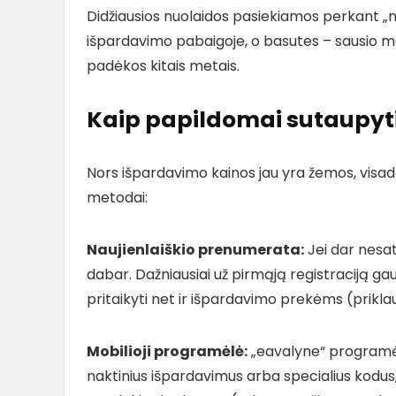
Didžiausios nuolaidos pasiekiamos perkant „n
išpardavimo pabaigoje, o basutes – sausio mė
padėkos kitais metais.
Kaip papildomai sutaupyti: 
Nors išpardavimo kainos jau yra žemos, visada 
metodai:
Naujienlaiškio prenumerata:
Jei dar nesat
dabar. Dažniausiai už pirmąją registraciją gau
pritaikyti net ir išpardavimo prekėms (prikla
Mobilioji programėlė:
„eavalyne“ programėl
naktinius išpardavimus arba specialius kodus