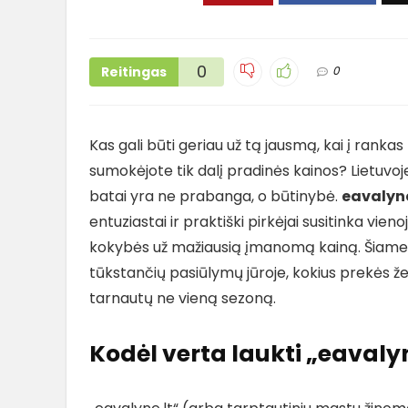
0
Reitingas
0
Kas gali būti geriau už tą jausmą, kai į rank
sumokėjote tik dalį pradinės kainos? Lietuvoje
batai yra ne prabanga, o būtinybė.
eavalyn
entuziastai ir praktiški pirkėjai susitinka vien
kokybės už mažiausią įmanomą kainą. Šiame 
tūkstančių pasiūlymų jūroje, kokius prekės ženk
tarnautų ne vieną sezoną.
Kodėl verta laukti „eavaly