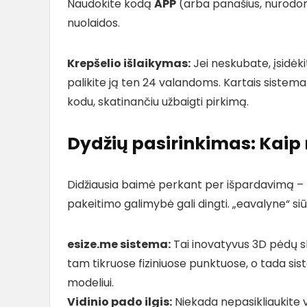
Naudokite kodą
APP
(arba panašius, nurodo
nuolaidos.
Krepšelio išlaikymas:
Jei neskubate, įsidėki
palikite ją ten 24 valandoms. Kartais sistema
kodu, skatinančiu užbaigti pirkimą.
Dydžių pasirinkimas: Kaip 
Didžiausia baimė perkant per išpardavimą – 
pakeitimo galimybė gali dingti. „eavalyne“ siū
esize.me sistema:
Tai inovatyvus 3D pėdų s
tam tikruose fiziniuose punktuose, o tada sis
modeliui.
Vidinio pado ilgis:
Niekada nepasikliaukite vi