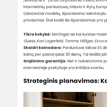
„eavalyne.lt“ (arba tarptautiniu mastu žinoma
internetinių parduotuvių Vidurio ir Rytų Euro
tūkstančiai modelių. Išpardavimo laikotarpiu k
privalumas. Štai kodėl šis išpardavimas yra y
Tikra kokybė:
Skirtingai nei kai kuriose mas
Guess, Karl Lagerfeld, Tommy Hilfiger, Ecco
a
Skaidri kainodara:
Parduotuvė laikosi ES di
kainą per pastarąsias 30 dienų. Tai leidžia įsiti
Grąžinimo garantija:
Net ir nukainotoms pr
internetinėje prekyboje yra kritiškai svarbu.
Strateginis planavimas: Ką