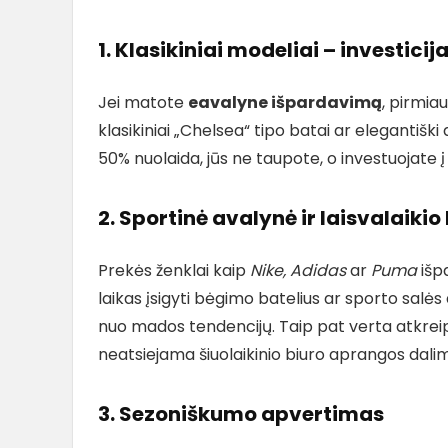
1. Klasikiniai modeliai – investicija 
Jei matote
eavalyne išpardavimą
, pirmiau
klasikiniai „Chelsea“ tipo batai ar elegantiški
50% nuolaida, jūs ne taupote, o investuojate į
2. Sportinė avalynė ir laisvalaikio
Prekės ženklai kaip
Nike, Adidas
ar
Puma
išpa
laikas įsigyti bėgimo batelius ar sporto salė
nuo mados tendencijų. Taip pat verta atkreipt
neatsiejama šiuolaikinio biuro aprangos dalim
3. Sezoniškumo apvertimas