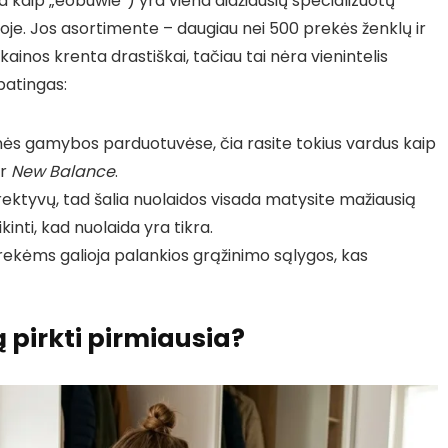
 kaip „eobuwie“) yra viena didžiausių specializuotų
poje. Jos asortimente – daugiau nei 500 prekės ženklų ir
ainos krenta drastiškai, tačiau tai nėra vienintelis
patingas:
inės gamybos parduotuvėse, čia rasite tokius vardus kaip
r
New Balance
.
rektyvų, tad šalia nuolaidos visada matysite mažiausią
kinti, kad nuolaida yra tikra.
ekėms galioja palankios grąžinimo sąlygos, kas
 pirkti pirmiausia?