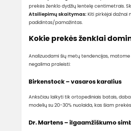
prekės ženklo dydžių lentelę centimetrais. Skir
Atsiliepimų skaitymas:
Kiti pirkėjai dažnai 
padidintas/pamažintas.
Kokie prekės ženklai domi
Analizuodami šių metų tendencijas, matome ke
negalima praleisti:
Birkenstock – vasaros karalius
Anksčiau laikyti tik ortopediniais batais, da
modelių su 20-30% nuolaida, kas šiam prekės
Dr. Martens – ilgaamžiškumo simb