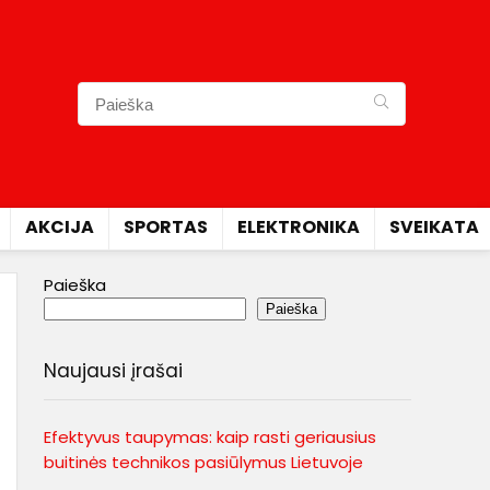
AKCIJA
SPORTAS
ELEKTRONIKA
SVEIKATA
Paieška
Paieška
Naujausi įrašai
Efektyvus taupymas: kaip rasti geriausius
buitinės technikos pasiūlymus Lietuvoje