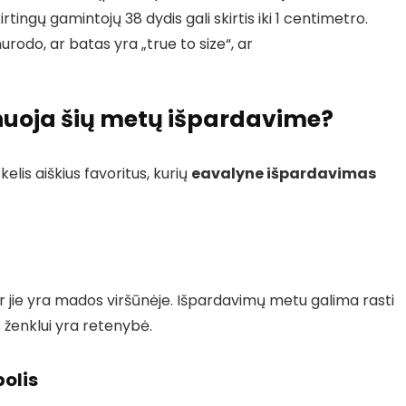
tingų gamintojų 38 dydis gali skirtis iki 1 centimetro.
nurodo, ar batas yra „true to size“, ar
nuoja šių metų išpardavime?
lis aiškius favoritus, kurių
eavalyne išpardavimas
bar jie yra mados viršūnėje. Išpardavimų metu galima rasti
 ženklui yra retenybė.
olis