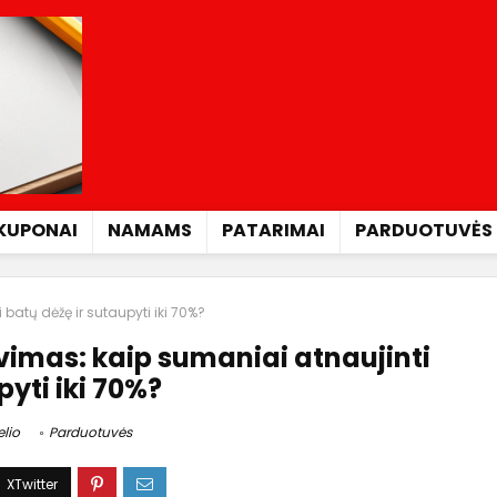
KUPONAI
NAMAMS
PATARIMAI
PARDUOTUVĖS
batų dėžę ir sutaupyti iki 70%?
imas: kaip sumaniai atnaujinti
pyti iki 70%?
elio
Parduotuvės