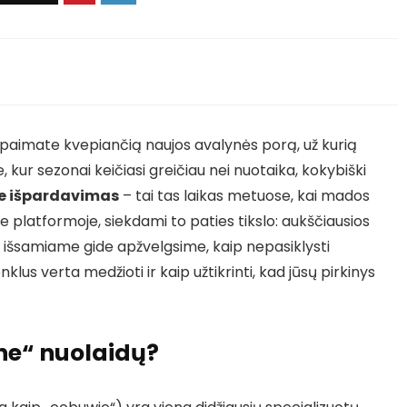
as paimate kvepiančią naujos avalynės porą, už kurią
, kur sezonai keičiasi greičiau nei nuotaika, kokybiški
e išpardavimas
– tai tas laikas metuose, kai mados
oje platformoje, siekdami to paties tikslo: aukščiausios
išsamiame gide apžvelgsime, kaip nepasiklysti
lus verta medžioti ir kaip užtikrinti, kad jūsų pirkinys
ne“ nuolaidų?