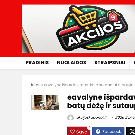
PRADINIS
NUOLAIDOS
STRAIPSNIAI
Home
»
eavalyne išpardavimas: kaip sumaniai atnaujinti 
eavalyne išpardav
batų dėžę ir sutau
akcijoskuponai.lt
2026 2 birž
0
Save