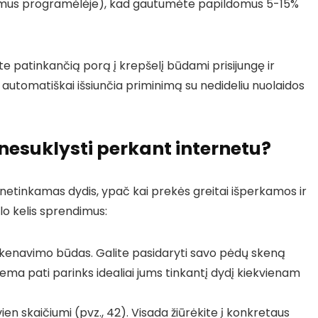
mus programėlėje), kad gautumėte papildomus 5-15%
te patinkančią porą į krepšelį būdami prisijungę ir
 automatiškai išsiunčia priminimą su nedideliu nuolaidos
nesuklysti perkant internetu?
netinkamas dydis, ypač kai prekės greitai išperkamos ir
lo kelis sprendimus:
kenavimo būdas. Galite pasidaryti savo pėdų skeną
tema pati parinks idealiai jums tinkantį dydį kiekvienam
en skaičiumi (pvz., 42). Visada žiūrėkite į konkretaus