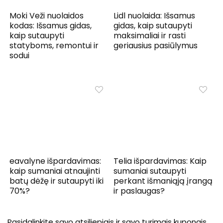
Moki Veži nuolaidos
Lidl nuolaida: Išsamus
kodas: Išsamus gidas,
gidas, kaip sutaupyti
kaip sutaupyti
maksimaliai ir rasti
statyboms, remontui ir
geriausius pasiūlymus
sodui
eavalyne išpardavimas:
Telia išpardavimas: Kaip
kaip sumaniai atnaujinti
sumaniai sutaupyti
batų dėžę ir sutaupyti iki
perkant išmaniąją įrangą
70%?
ir paslaugas?
Pasidalinkite savo atsiliepiais ir savo turimais kuponais