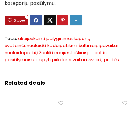
kategorijų pasiūlymų.
0
Save
Tags:
akcijos
kainų palyginimas
kuponų
svetainės
nuolaidų kodai
patikimi šaltiniai
piguvaikui
nuolaida
prekių ženklų naujienlaiškiai
specialūs
pasiūlymai
sutaupyti pirkdami vaikams
vaikų prekės
Related deals