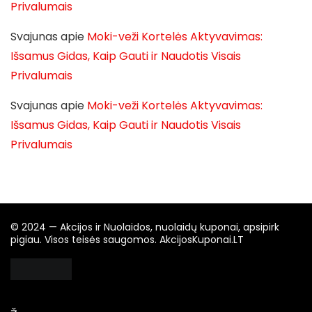
Privalumais
Svajunas
apie
Moki-veži Kortelės Aktyvavimas:
Išsamus Gidas, Kaip Gauti ir Naudotis Visais
Privalumais
Svajunas
apie
Moki-veži Kortelės Aktyvavimas:
Išsamus Gidas, Kaip Gauti ir Naudotis Visais
Privalumais
© 2024 — Akcijos ir Nuolaidos, nuolaidų kuponai, apsipirk
pigiau. Visos teisės saugomos. AkcijosKuponai.LT