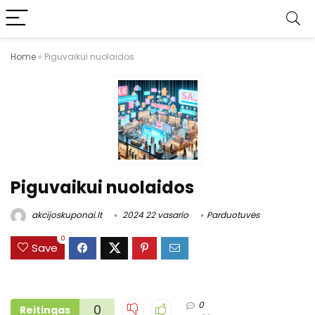
Home
»
Piguvaikui nuolaidos
Piguvaikui nuolaidos
akcijoskuponai.lt
2024 22 vasario
Parduotuvės
0
Save
0
0
Reitingas