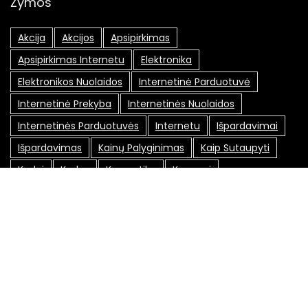
Žymos
Akcija
Akcijos
Apsipirkimas
Apsipirkimas Internetu
Elektronika
Elektronikos Nuolaidos
Internetinė Parduotuvė
Internetinė Prekyba
Internetinės Nuolaidos
Internetinės Parduotuvės
Internetu
Išpardavimai
Išpardavimas
Kainų Palyginimas
Kaip Sutaupyti
Kodai
Kodas
Kosmetika
Kuponai
Lojalumo Programa
Lojalumo Programos
Maxima Nuolaidos
Nemokamas Pristatymas
Nuolaida
Nuolaidos
Nuolaidos Internetu
Nuolaidos Kodai
Nuolaidos Kodas
Nuolaidų Kodai
Nuolaidų Kortelė
Nuolaidų Kortelės
Nuolaidų Kuponai
Nuolaidų Svetainės
Pasiūlymai