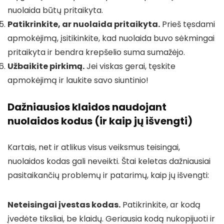
nuolaida būtų pritaikyta.
Patikrinkite, ar nuolaida pritaikyta.
Prieš tęsdami
apmokėjimą, įsitikinkite, kad nuolaida buvo sėkmingai
pritaikyta ir bendra krepšelio suma sumažėjo.
Užbaikite pirkimą.
Jei viskas gerai, tęskite
apmokėjimą ir laukite savo siuntinio!
Dažniausios klaidos naudojant
nuolaidos kodus (ir kaip jų išvengti)
Kartais, net ir atlikus visus veiksmus teisingai,
nuolaidos kodas gali neveikti. Štai keletas dažniausiai
pasitaikančių problemų ir patarimų, kaip jų išvengti:
Neteisingai įvestas kodas.
Patikrinkite, ar kodą
įvedėte tiksliai, be klaidų. Geriausia kodą nukopijuoti ir