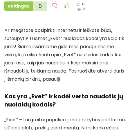
0
0
Reitingas
8
Ar mėgstate apsipirkti internetu ir ieškote būdų
sutaupyti? Tuomet „Evet” nuolaidos kodai yra kaip tik
jums! Šiame išsamiame gide mes panagrinėsime
viską, ką reikia žinoti apie „Evet” nuolaidos kodus: kur
juos rasti, kaip jais naudotis, ir kaip maksimaliai
išnaudoti jų teikiamą naudą. Pasiruoškite atverti duris
į išmanių pirkinių pasaulį!
Kas yra „Evet” ir kodėl verta naudotis jų
nuolaidų kodais?
„Evet” – tai greitai populiarėjanti prekybos platforma,
siūlanti platų prekių asortimentą. Nors konkrečios