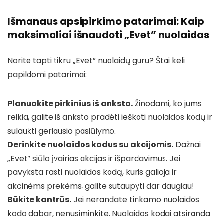
Išmanaus apsipirkimo patarimai: Kaip
maksimaliai išnaudoti „Evet” nuolaidas
Norite tapti tikru „Evet” nuolaidų guru? Štai keli
papildomi patarimai:
Planuokite pirkinius iš anksto.
Žinodami, ko jums
reikia, galite iš anksto pradėti ieškoti nuolaidos kodų ir
sulaukti geriausio pasiūlymo.
Derinkite nuolaidos kodus su akcijomis.
Dažnai
„Evet” siūlo įvairias akcijas ir išpardavimus. Jei
pavyksta rasti nuolaidos kodą, kuris galioja ir
akcinėms prekėms, galite sutaupyti dar daugiau!
Būkite kantrūs.
Jei nerandate tinkamo nuolaidos
kodo dabar, nenusiminkite. Nuolaidos kodai atsiranda