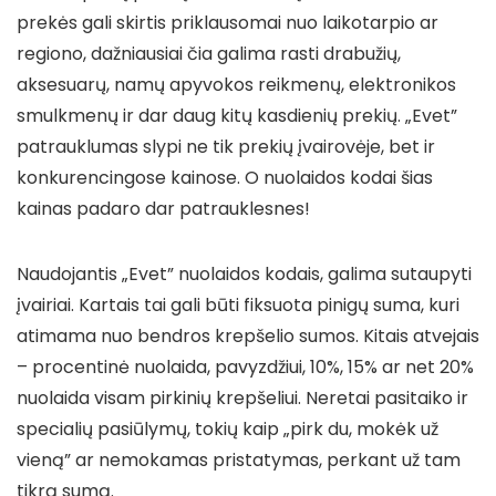
prekės gali skirtis priklausomai nuo laikotarpio ar
regiono, dažniausiai čia galima rasti drabužių,
aksesuarų, namų apyvokos reikmenų, elektronikos
smulkmenų ir dar daug kitų kasdienių prekių. „Evet”
patrauklumas slypi ne tik prekių įvairovėje, bet ir
konkurencingose kainose. O nuolaidos kodai šias
kainas padaro dar patrauklesnes!
Naudojantis „Evet” nuolaidos kodais, galima sutaupyti
įvairiai. Kartais tai gali būti fiksuota pinigų suma, kuri
atimama nuo bendros krepšelio sumos. Kitais atvejais
– procentinė nuolaida, pavyzdžiui, 10%, 15% ar net 20%
nuolaida visam pirkinių krepšeliui. Neretai pasitaiko ir
specialių pasiūlymų, tokių kaip „pirk du, mokėk už
vieną” ar nemokamas pristatymas, perkant už tam
tikrą sumą.