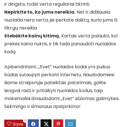
ir dingsta, todėl verta reguliariai tikrinti.
Nepirkite to, ko jums nereikia.
Net ir didžiausia
nuolaida nėra verta, jei perkate daiktą, kurio jums iš
tikrųjų nereikia.
Stebėkite kainų kitimą.
Kartais verta palaukti, kol
prekės kaina nukris, ir tik tada panaudoti nuolaidos
kodą.
Apibendrinant, „Evet” nuolaidos kodai yra puikus
būdas sutaupyti perkant internetu. Naudodamiesi
šiame straipsnyje pateiktais patarimais, galite
lengvai rasti ir pritaikyti nuolaidos kodus, taip
maksimaliai išnaudodami „Evet” siūlomas galimybes.
Sėkmingo ir išmanaus apsipirkimo!
0
Save