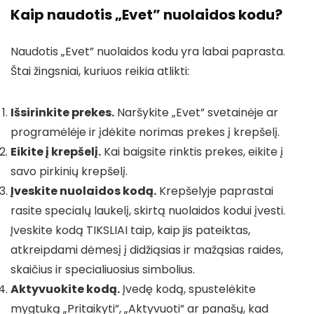
Kaip naudotis „Evet” nuolaidos kodu?
Naudotis „Evet” nuolaidos kodu yra labai paprasta.
Štai žingsniai, kuriuos reikia atlikti:
Išsirinkite prekes.
Naršykite „Evet” svetainėje ar
programėlėje ir įdėkite norimas prekes į krepšelį.
Eikite į krepšelį.
Kai baigsite rinktis prekes, eikite į
savo pirkinių krepšelį.
Įveskite nuolaidos kodą.
Krepšelyje paprastai
rasite specialų laukelį, skirtą nuolaidos kodui įvesti.
Įveskite kodą TIKSLIAI taip, kaip jis pateiktas,
atkreipdami dėmesį į didžiąsias ir mažąsias raides,
skaičius ir specialiuosius simbolius.
Aktyvuokite kodą.
Įvedę kodą, spustelėkite
mygtuką „Pritaikyti”, „Aktyvuoti” ar panašų, kad