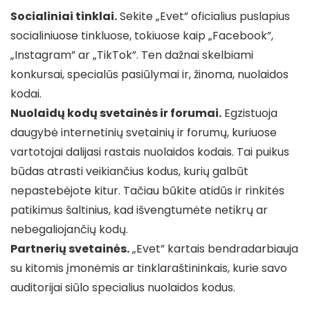
Socialiniai tinklai.
Sekite „Evet” oficialius puslapius
socialiniuose tinkluose, tokiuose kaip „Facebook”,
„Instagram” ar „TikTok”. Ten dažnai skelbiami
konkursai, specialūs pasiūlymai ir, žinoma, nuolaidos
kodai.
Nuolaidų kodų svetainės ir forumai.
Egzistuoja
daugybė internetinių svetainių ir forumų, kuriuose
vartotojai dalijasi rastais nuolaidos kodais. Tai puikus
būdas atrasti veikiančius kodus, kurių galbūt
nepastebėjote kitur. Tačiau būkite atidūs ir rinkitės
patikimus šaltinius, kad išvengtumėte netikrų ar
nebegaliojančių kodų.
Partnerių svetainės.
„Evet” kartais bendradarbiauja
su kitomis įmonėmis ar tinklaraštininkais, kurie savo
auditorijai siūlo specialius nuolaidos kodus.