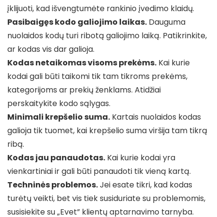
įklijuoti, kad išvengtumėte rankinio įvedimo klaidų.
Pasibaigęs kodo galiojimo laikas.
Dauguma
nuolaidos kodų turi ribotą galiojimo laiką. Patikrinkite,
ar kodas vis dar galioja.
Kodas netaikomas visoms prekėms.
Kai kurie
kodai gali būti taikomi tik tam tikroms prekėms,
kategorijoms ar prekių ženklams. Atidžiai
perskaitykite kodo sąlygas.
Minimali krepšelio suma.
Kartais nuolaidos kodas
galioja tik tuomet, kai krepšelio suma viršija tam tikrą
ribą.
Kodas jau panaudotas.
Kai kurie kodai yra
vienkartiniai ir gali būti panaudoti tik vieną kartą.
Techninės problemos.
Jei esate tikri, kad kodas
turėtų veikti, bet vis tiek susiduriate su problemomis,
susisiekite su „Evet” klientų aptarnavimo tarnyba.