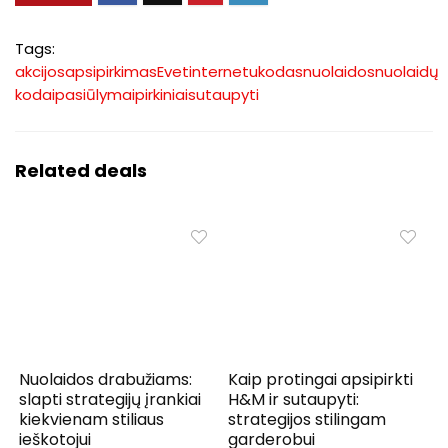
Tags:
akcijos
apsipirkimas
Evet
internetu
kodas
nuolaidos
nuolaidų
kodai
pasiūlymai
pirkiniai
sutaupyti
Related deals
Nuolaidos drabužiams:
Kaip protingai apsipirkti
slapti strategijų įrankiai
H&M ir sutaupyti:
kiekvienam stiliaus
strategijos stilingam
ieškotojui
garderobui