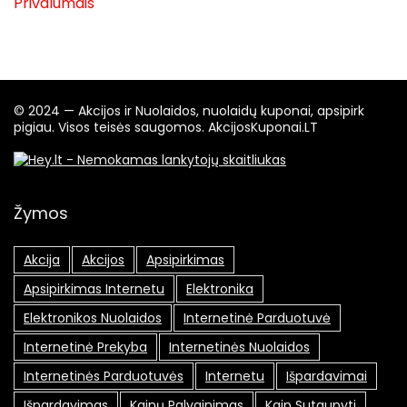
Privalumais
© 2024 — Akcijos ir Nuolaidos, nuolaidų kuponai, apsipirk
pigiau. Visos teisės saugomos. AkcijosKuponai.LT
Žymos
Akcija
Akcijos
Apsipirkimas
Apsipirkimas Internetu
Elektronika
Elektronikos Nuolaidos
Internetinė Parduotuvė
Internetinė Prekyba
Internetinės Nuolaidos
Internetinės Parduotuvės
Internetu
Išpardavimai
Išpardavimas
Kainų Palyginimas
Kaip Sutaupyti