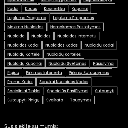
Kodai
Kodas
Kosmetika
Kuponai
Lojalumo Programa
Lojalumo Programos
Maxima Nuolaidos
Nemokamas Pristatymas
Nuolaida
Nuolaidos
Nuolaidos Internetu
Nuolaidos Kodai
Nuolaidos Kodas
Nuolaidų Kodai
Nuolaidų Kortelė
Nuolaidų Kortelės
Nuolaidų Kuponai
Nuolaidų Svetainės
Pasiūlymai
Pigiau
Pirkimas Internetu
Pirkinių Sutaupymas
Promo Kodai
Senukai Nuolaidos Kodas
Socialiniai Tinklai
Specialūs Pasiūlymai
Sutaupyti
Sutaupyti Pinigų
Sveikata
Taupymas
Susisiekite su mumis: