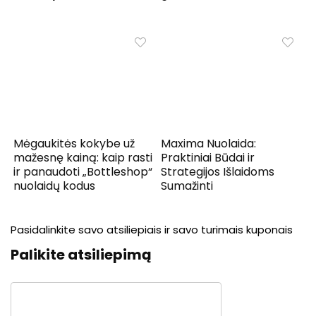
Mėgaukitės kokybe už
Maxima Nuolaida:
mažesnę kainą: kaip rasti
Praktiniai Būdai ir
ir panaudoti „Bottleshop“
Strategijos Išlaidoms
nuolaidų kodus
Sumažinti
Pasidalinkite savo atsiliepiais ir savo turimais kuponais
Palikite atsiliepimą