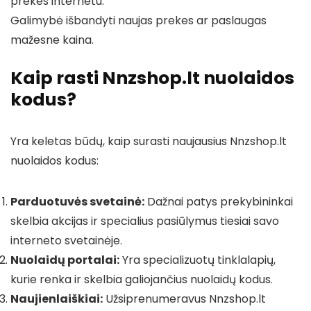
prekes internetu.
Galimybė išbandyti naujas prekes ar paslaugas
mažesne kaina.
Kaip rasti Nnzshop.lt nuolaidos
kodus?
Yra keletas būdų, kaip surasti naujausius Nnzshop.lt
nuolaidos kodus:
Parduotuvės svetainė:
Dažnai patys prekybininkai
skelbia akcijas ir specialius pasiūlymus tiesiai savo
interneto svetainėje.
Nuolaidų portalai:
Yra specializuotų tinklalapių,
kurie renka ir skelbia galiojančius nuolaidų kodus.
Naujienlaiškiai:
Užsiprenumeravus Nnzshop.lt