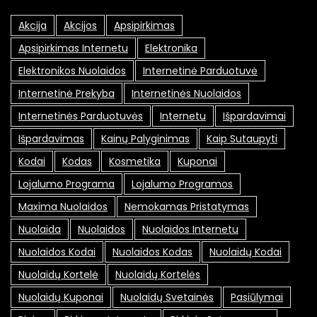
Akcija
Akcijos
Apsipirkimas
Apsipirkimas Internetu
Elektronika
Elektronikos Nuolaidos
Internetinė Parduotuvė
Internetinė Prekyba
Internetinės Nuolaidos
Internetinės Parduotuvės
Internetu
Išpardavimai
Išpardavimas
Kainų Palyginimas
Kaip Sutaupyti
Kodai
Kodas
Kosmetika
Kuponai
Lojalumo Programa
Lojalumo Programos
Maxima Nuolaidos
Nemokamas Pristatymas
Nuolaida
Nuolaidos
Nuolaidos Internetu
Nuolaidos Kodai
Nuolaidos Kodas
Nuolaidų Kodai
Nuolaidų Kortelė
Nuolaidų Kortelės
Nuolaidų Kuponai
Nuolaidų Svetainės
Pasiūlymai