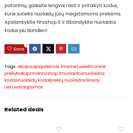
patarimų, galėsite lengvai rasti ir pritaikyti kodus,
kurie suteiks nuolaidų jūsų mėgstamoms prekėms.
Apsilankykite Nnzshop.lt ir išbandykite nuolaidos
kodus jau šiandien!
0
Save
Tags:
akcijos
apsipirkimas internetu
elektroninė
prekyba
kuponai
nnzshop.lt
nuolaidos
nuolaidos
kodas
nuolaidų kodai
prekių nuolaidos
Sinsay
Lietuva
taupymas
Related deals