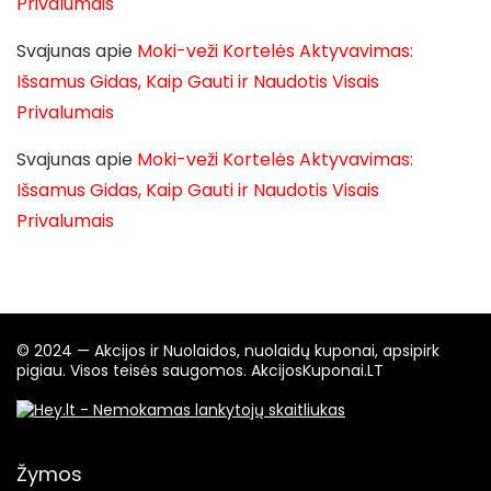
Privalumais
Svajunas
apie
Moki-veži Kortelės Aktyvavimas:
Išsamus Gidas, Kaip Gauti ir Naudotis Visais
Privalumais
Svajunas
apie
Moki-veži Kortelės Aktyvavimas:
Išsamus Gidas, Kaip Gauti ir Naudotis Visais
Privalumais
© 2024 — Akcijos ir Nuolaidos, nuolaidų kuponai, apsipirk
pigiau. Visos teisės saugomos. AkcijosKuponai.LT
Žymos