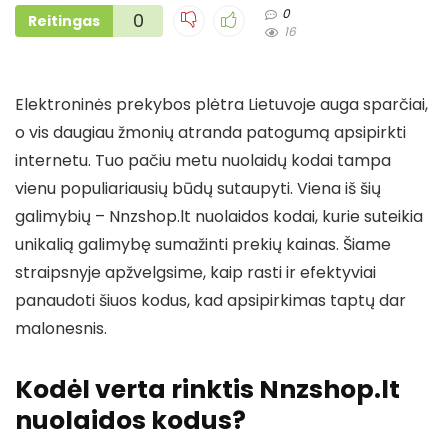
0
0
Reitingas
16
Elektroninės prekybos plėtra Lietuvoje auga sparčiai,
o vis daugiau žmonių atranda patogumą apsipirkti
internetu. Tuo pačiu metu nuolaidų kodai tampa
vienu populiariausių būdų sutaupyti. Viena iš šių
galimybių – Nnzshop.lt nuolaidos kodai, kurie suteikia
unikalią galimybę sumažinti prekių kainas. Šiame
straipsnyje apžvelgsime, kaip rasti ir efektyviai
panaudoti šiuos kodus, kad apsipirkimas taptų dar
malonesnis.
Kodėl verta rinktis Nnzshop.lt
nuolaidos kodus?