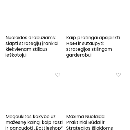
Nuolaidos drabužiams:
Kaip protingai apsipirkti
slapti strategijų įrankiai
H&M ir sutaupyti:
kiekvienam stiliaus
strategijos stilingam
ieškotojui
garderobui
Mėgaukitės kokybe už
Maxima Nuolaida:
mažesnę kainą: kaip rasti
Praktiniai Būdai ir
ir panaudoti „Bottleshop“
Strategijos Išlaidoms