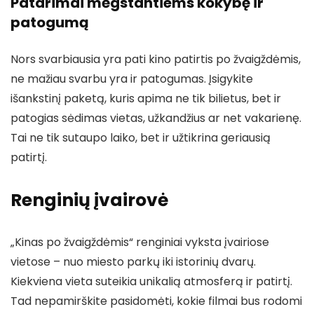
Patarimai mėgstantiems kokybę ir
patogumą
Nors svarbiausia yra pati kino patirtis po žvaigždėmis,
ne mažiau svarbu yra ir patogumas. Įsigykite
išankstinį paketą, kuris apima ne tik bilietus, bet ir
patogias sėdimas vietas, užkandžius ar net vakarienę.
Tai ne tik sutaupo laiko, bet ir užtikrina geriausią
patirtį.
Renginių įvairovė
„Kinas po žvaigždėmis“ renginiai vyksta įvairiose
vietose – nuo miesto parkų iki istorinių dvarų.
Kiekviena vieta suteikia unikalią atmosferą ir patirtį.
Tad nepamirškite pasidomėti, kokie filmai bus rodomi