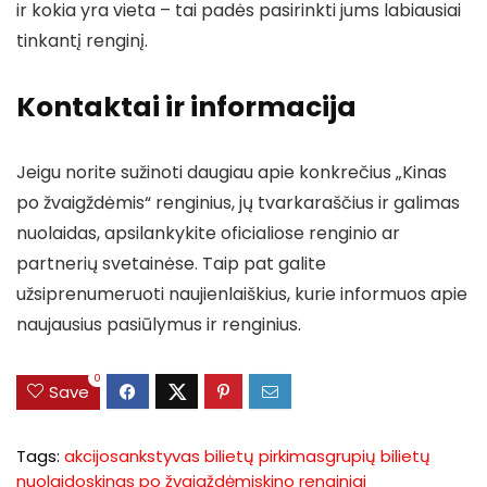
ir kokia yra vieta – tai padės pasirinkti jums labiausiai
tinkantį renginį.
Kontaktai ir informacija
Jeigu norite sužinoti daugiau apie konkrečius „Kinas
po žvaigždėmis“ renginius, jų tvarkaraščius ir galimas
nuolaidas, apsilankykite oficialiose renginio ar
partnerių svetainėse. Taip pat galite
užsiprenumeruoti naujienlaiškius, kurie informuos apie
naujausius pasiūlymus ir renginius.
0
Save
Tags:
akcijos
ankstyvas bilietų pirkimas
grupių bilietų
nuolaidos
kinas po žvaigždėmis
kino renginiai