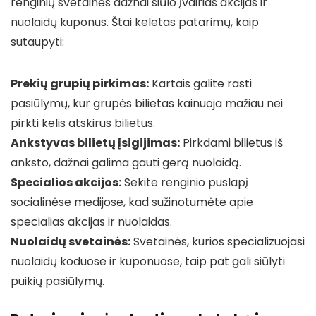
renginių svetainės dažnai siūlo įvairias akcijas ir
nuolaidų kuponus. Štai keletas patarimų, kaip
sutaupyti:
Prekių grupių pirkimas:
Kartais galite rasti
pasiūlymų, kur grupės bilietas kainuoja mažiau nei
pirkti kelis atskirus bilietus.
Ankstyvas bilietų įsigijimas:
Pirkdami bilietus iš
anksto, dažnai galima gauti gerą nuolaidą.
Specialios akcijos:
Sekite renginio puslapį
socialinėse medijose, kad sužinotumėte apie
specialias akcijas ir nuolaidas.
Nuolaidų svetainės:
Svetainės, kurios specializuojasi
nuolaidų koduose ir kuponuose, taip pat gali siūlyti
puikių pasiūlymų.