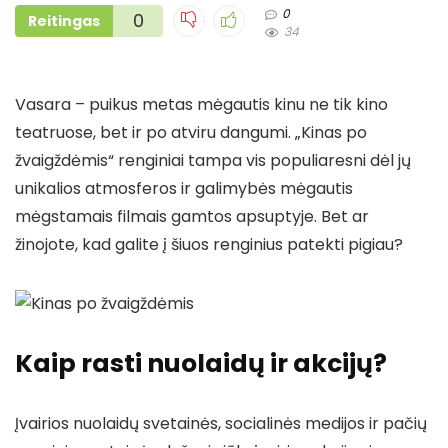
0
0
Reitingas
34
Vasara – puikus metas mėgautis kinu ne tik kino
teatruose, bet ir po atviru dangumi. „Kinas po
žvaigždėmis“ renginiai tampa vis populiaresni dėl jų
unikalios atmosferos ir galimybės mėgautis
mėgstamais filmais gamtos apsuptyje. Bet ar
žinojote, kad galite į šiuos renginius patekti pigiau?
Kaip rasti nuolaidų ir akcijų?
Įvairios nuolaidų svetainės, socialinės medijos ir pačių