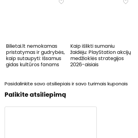
Bilietai.lt nemokamas
Kaip išlikti sumaniu
pristatymas ir gudrybės,
žaidėju: PlayStation akcijų
kaip sutaupyti: Išsamus
medžioklės strategijos
gidas kultūros fanams
2026-aisiais
Pasidalinkite savo atsiliepiais ir savo turimais kuponais
Palikite atsiliepimą