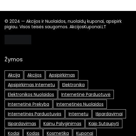
© 2024 — Akcijos ir Nuolaidos, nuolaidų kuponai, apsipirk
pigiau. Visos teisės saugomos. AkcijosKuponai.LT
Žymos
Akcija
Akcijos
Apsipirkimas
Apsipirkimas Internetu
Elektronika
Elektronikos Nuolaidos
Internetinė Parduotuvė
Internetinė Prekyba
Internetinės Nuolaidos
Internetinės Parduotuvės
Internetu
Išpardavimai
Išpardavimas
Kainų Palyginimas
Kaip Sutaupyti
Kodai
Kodas
Kosmetika
Kuponai