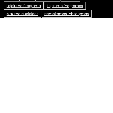
Lojalumo Programa
Lojalumo Programos
Maxima Nuolaidos
Nemokamas Pristatymas
Nuolaida
Nuolaidos
Nuolaidos Internetu
Nuolaidos Kodai
Nuolaidos Kodas
Nuolaidų Kodai
Nuolaidų Kortelė
Nuolaidų Kortelės
Nuolaidų Kuponai
Nuolaidų Svetainės
Pasiūlymai
Pigiau
Pirkimas Internetu
Pirkinių Sutaupymas
Promo Kodai
Senukai Nuolaidos Kodas
Socialiniai Tinklai
Specialūs Pasiūlymai
Sutaupyti
Sutaupyti Pinigų
Sveikata
Taupymas
Susisiekite su mumis: