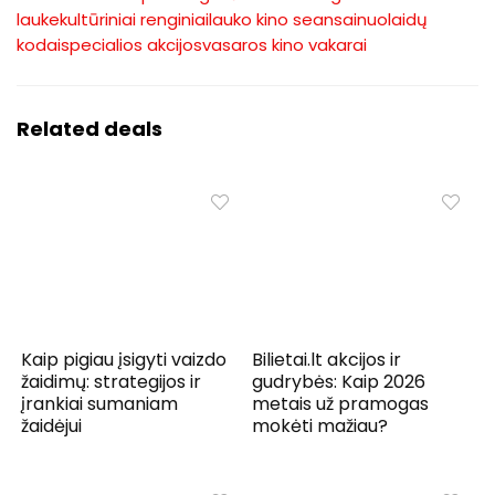
lauke
kultūriniai renginiai
lauko kino seansai
nuolaidų
kodai
specialios akcijos
vasaros kino vakarai
Related deals
Kaip pigiau įsigyti vaizdo
Bilietai.lt akcijos ir
žaidimų: strategijos ir
gudrybės: Kaip 2026
įrankiai sumaniam
metais už pramogas
žaidėjui
mokėti mažiau?