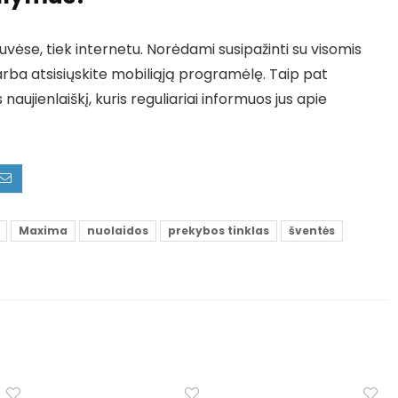
vėse, tiek internetu. Norėdami susipažinti su visomis
arba atsisiųskite mobiliąją programėlę. Taip pat
ienlaiškį, kuris reguliariai informuos jus apie
Maxima
nuolaidos
prekybos tinklas
šventės