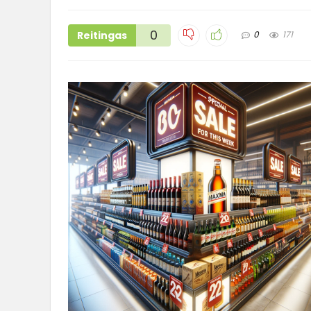
0
Reitingas
0
171