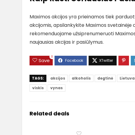
Maximos akcijos yra prieinamos tiek parduotu
akcijomis, apsilankykite Maximos svetainėje 
rekomenduojame užsiprenumeruoti Maximos nauj
naujausias akcijas ir pasiūlymus.
0
Save
TAGS:
akcijos
alkoholis
degtinė
Lietuva
viskis
vynas
Related deals