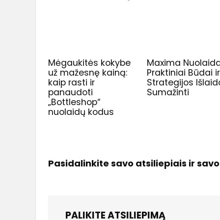
Mėgaukitės kokybe
Maxima Nuolaida
už mažesnę kainą:
Praktiniai Būdai i
kaip rasti ir
Strategijos Išla
panaudoti
Sumažinti
„Bottleshop“
nuolaidų kodus
Pasidalinkite savo atsiliepiais ir sav
PALIKITE ATSILIEPIMĄ