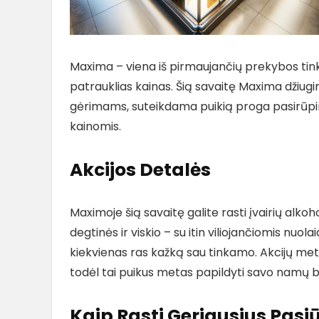
Maxima – viena iš pirmaujančių prekybos tinkl
patrauklias kainas. Šią savaitę Maxima džiug
gėrimams, suteikdama puikią proga pasirūpin
kainomis.
Akcijos Detalės
Maximoje šią savaitę galite rasti įvairių alkoh
degtinės ir viskio – su itin viliojančiomis nuola
kiekvienas ras kažką sau tinkamo. Akcijų metu 
todėl tai puikus metas papildyti savo namų
Kaip Rasti Geriausius Pas