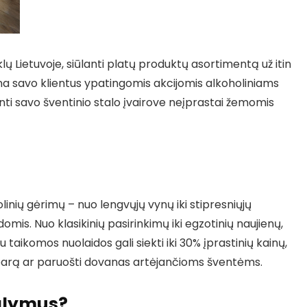
ų Lietuvoje, siūlanti platų produktų asortimentą už itin
ina savo klientus ypatingomis akcijomis alkoholiniams
ti savo šventinio stalo įvairove neįprastai žemomis
olinių gėrimų – nuo lengvųjų vynų iki stipresniųjų
idomis. Nuo klasikinių pasirinkimų iki egzotinių naujienų,
taikomos nuolaidos gali siekti iki 30% įprastinių kainų,
 barą ar paruošti dovanas artėjančioms šventėms.
iūlymus?