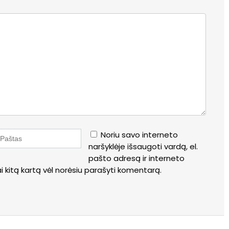
Noriu savo interneto
naršyklėje išsaugoti vardą, el.
pašto adresą ir interneto
kai kitą kartą vėl norėsiu parašyti komentarą.