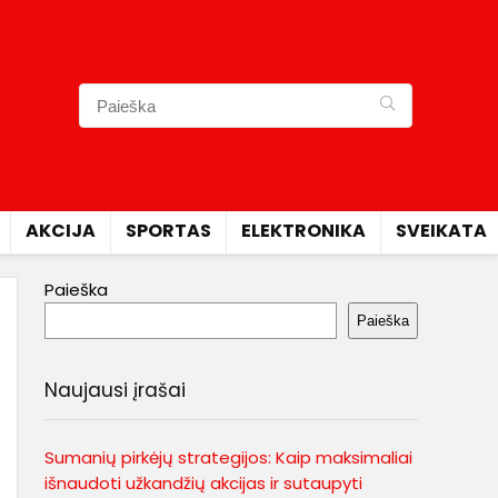
AKCIJA
SPORTAS
ELEKTRONIKA
SVEIKATA
Paieška
Paieška
Naujausi įrašai
Sumanių pirkėjų strategijos: Kaip maksimaliai
išnaudoti užkandžių akcijas ir sutaupyti