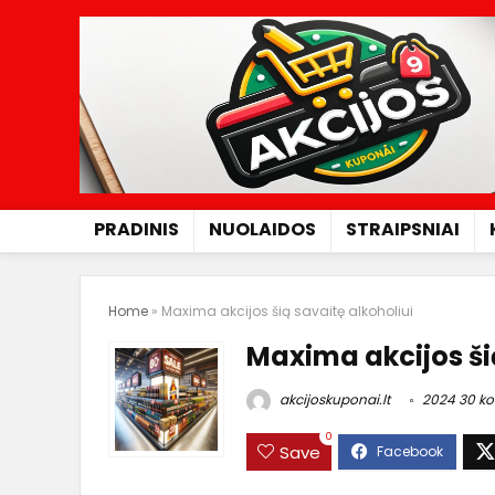
PRADINIS
NUOLAIDOS
STRAIPSNIAI
Home
»
Maxima akcijos šią savaitę alkoholiui
Maxima akcijos ši
akcijoskuponai.lt
2024 30 k
0
Save