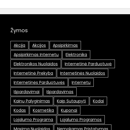
Žymos
Akcija
Akcijos
Apsipirkimas
Apsipirkimas Internetu
Elektronika
Elektronikos Nuolaidos
Internetinė Parduotuvė
Internetinė Prekyba
Internetinės Nuolaidos
Internetinės Parduotuvės
Internetu
Išpardavimai
Išpardavimas
Kainų Palyginimas
Kaip Sutaupyti
Kodai
Kodas
Kosmetika
Kuponai
Lojalumo Programa
Lojalumo Programos
Maxima Nuolaidos
Nemokamas Pristatymas