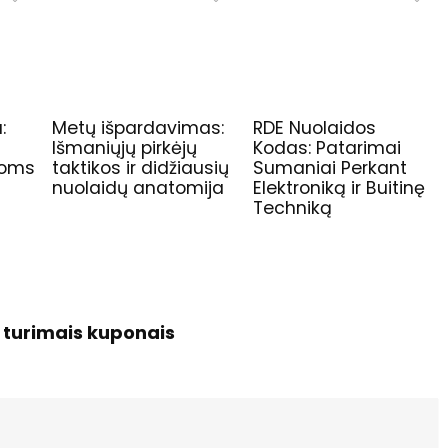
:
Metų išpardavimas:
RDE Nuolaidos
r
Išmaniųjų pirkėjų
Kodas: Patarimai
idoms
taktikos ir didžiausių
Sumaniai Perkant
nuolaidų anatomija
Elektroniką ir Buitinę
Techniką
o turimais kuponais