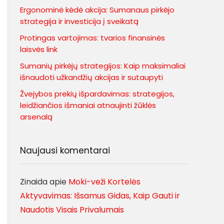
Ergonominė kėdė akcija: Sumanaus pirkėjo
strategija ir investicija į sveikatą
Protingas vartojimas: tvarios finansinės
laisvės link
Sumanių pirkėjų strategijos: Kaip maksimaliai
išnaudoti užkandžių akcijas ir sutaupyti
Žvejybos prekių išpardavimas: strategijos,
leidžiančios išmaniai atnaujinti žūklės
arsenalą
Naujausi komentarai
Zinaida
apie
Moki-veži Kortelės
Aktyvavimas: Išsamus Gidas, Kaip Gauti ir
Naudotis Visais Privalumais