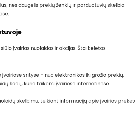
klus, nes daugelis prekių ženklų ir parduotuvių skelbia
ose.
etuvoje
iūlo įvairias nuolaidas ir akcijas. Štai keletas
 įvairiose srityse – nuo elektronikos iki grožio prekių.
dų kodų, kurie taikomi įvairiose internetinėse
nuolaidų skelbimu, teikiant informaciją apie įvairias prekes