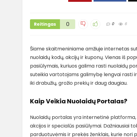
0
Reitingas
0
6
Šiame skaitmeniniame amžiuje internetas suteik
nuolaidų kodų, akcijų ir kuponų. Vienas iš pop
pasiūlymais, kuriuos galima rasti nuolaidų por
suteikia vartotojams galimybę lengvai rasti i
iki drabužių, grožio prekių ir daug daugiau.
Kaip Veikia Nuolaidų Portalas?
Nuolaidų portalas yra internetinė platforma, k
akcijos ir specialūs pasiūlymai. Dažniausiai t
parduotuvėmis ir prekės ženklais, kurie nori p