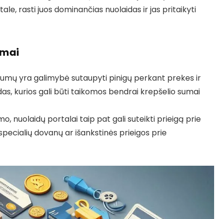
ale, rasti juos dominančias nuolaidas ir jas pritaikyti
umai
alumų yra galimybė sutaupyti pinigų perkant prekes ir
das, kurios gali būti taikomos bendrai krepšelio sumai
o, nuolaidų portalai taip pat gali suteikti prieigą prie
pecialių dovanų ar išankstinės prieigos prie