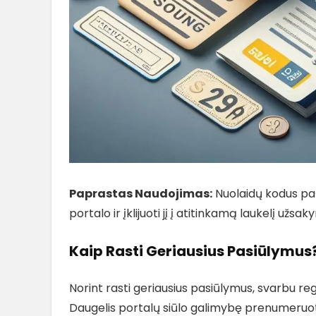
Paprastas Naudojimas:
Nuolaidų kodus pap
portalo ir įklijuoti jį į atitinkamą laukelį užs
Kaip Rasti Geriausius Pasiūlymus
Norint rasti geriausius pasiūlymus, svarbu regu
Daugelis portalų siūlo galimybę prenumeruoti