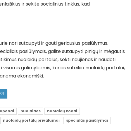
aiškius ir sekite socialinius tinklus, kad
rie nori sutaupyti ir gauti geriausius pasiūlymus.
cialiais pasiūlymais, galite sutaupyti pinigų ir mėgautis
ikimus nuolaidų portalus, sekti naujienas ir naudoti
i visomis galimybėmis, kurias suteikia nuolaidų portalai,
 įmanoma ekonomiški.
uponai
nuolaidos
nuolaidų kodai
nuolaidų portalų privalumai
specialūs pasiūlymai