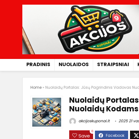
PRADINIS
NUOLAIDOS
STRAIPSNIAI
Home
»
Nuolaidų Portalas: Jūsų Pagrindinis Vadovas N
Nuolaidų Portalas
Nuolaidų Kodams 
akcijoskuponai.lt
2025 21 vas
0
Save