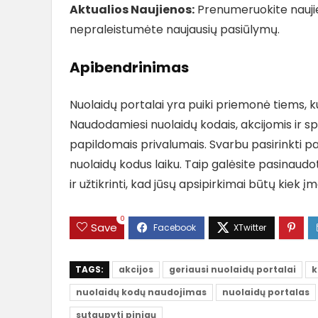
Aktualios Naujienos:
Prenumeruokite naujienl
nepraleistumėte naujausių pasiūlymų.
Apibendrinimas
Nuolaidų portalai yra puiki priemonė tiems, ku
Naudodamiesi nuolaidų kodais, akcijomis ir spe
papildomais privalumais. Svarbu pasirinkti pat
nuolaidų kodus laiku. Taip galėsite pasinaudot
ir užtikrinti, kad jūsų apsipirkimai būtų kiek
0
Save
TAGS:
akcijos
geriausi nuolaidų portalai
k
nuolaidų kodų naudojimas
nuolaidų portalas
sutaupyti pinigų