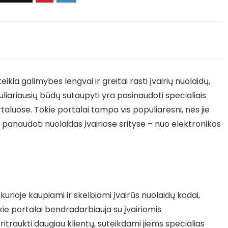
ia galimybes lengvai ir greitai rasti įvairių nuolaidų,
uliariausių būdų sutaupyti yra pasinaudoti specialiais
taluose. Tokie portalai tampa vis populiaresni, nes jie
r panaudoti nuolaidas įvairiose srityse – nuo elektronikos
urioje kaupiami ir skelbiami įvairūs nuolaidų kodai,
okie portalai bendradarbiauja su įvairiomis
ritraukti daugiau klientų, suteikdami jiems specialias