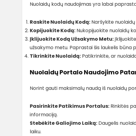
Nuolaidų kodų naudojimas yra labai paprastas.
Raskite Nuolaidų Kodą:
Naršykite nuolaidų 
Kopijuokite Kodą:
Nukopijuokite nuolaidų kod
Įklijuokite Kodą Užsakymo Metu:
Įklijuokit
užsakymo metu. Paprastai šis laukelis būna 
Tikrinkite Nuolaidą:
Patikrinkite, ar nuolai
Nuolaidų Portalo Naudojimo Pata
Norint gauti maksimalų naudą iš nuolaidų port
Pasirinkite Patikimus Portalus:
Rinkitės pat
informaciją.
Stebėkite Galiojimo Laiką:
Daugelis nuolaid
laiku.