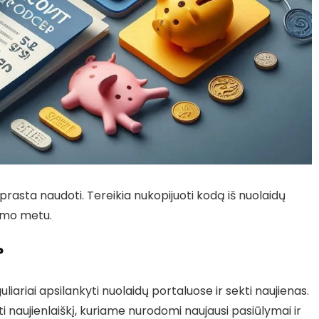
rasta naudoti. Tereikia nukopijuoti kodą iš nuolaidų
akymo metu.
?
liariai apsilankyti nuolaidų portaluose ir sekti naujienas.
 naujienlaiškį, kuriame nurodomi naujausi pasiūlymai ir