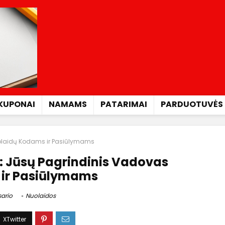
KUPONAI
NAMAMS
PATARIMAI
PARDUOTUVĖS
uolaidų Kodams ir Pasiūlymams
: Jūsų Pagrindinis Vadovas
ir Pasiūlymams
ario
Nuolaidos