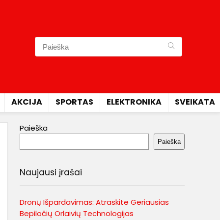
AKCIJA
SPORTAS
ELEKTRONIKA
SVEIKATA
Paieška
Paieška
Naujausi įrašai
Dronų Išpardavimas: Atraskite Geriausias
Bepiločių Orlaivių Technologijas