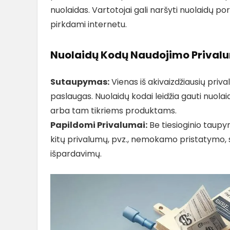
nuolaidas. Vartotojai gali naršyti nuolaidų port
pirkdami internetu.
Nuolaidų Kodų Naudojimo Prival
Sutaupymas:
Vienas iš akivaizdžiausių priv
paslaugas. Nuolaidų kodai leidžia gauti nuolai
arba tam tikriems produktams.
Papildomi Privalumai:
Be tiesioginio taupym
kitų privalumų, pvz., nemokamo pristatymo, s
išpardavimų.