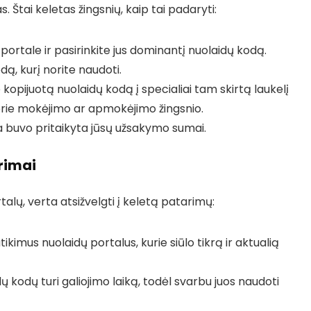
 Štai keletas žingsnių, kaip tai padaryti:
portale ir pasirinkite jus dominantį nuolaidų kodą.
ą, kurį norite naudoti.
e kopijuotą nuolaidų kodą į specialiai tam skirtą laukelį
prie mokėjimo ar apmokėjimo žingsnio.
da buvo pritaikyta jūsų užsakymo sumai.
rimai
alų, verta atsižvelgti į keletą patarimų:
ikimus nuolaidų portalus, kurie siūlo tikrą ir aktualią
ų kodų turi galiojimo laiką, todėl svarbu juos naudoti