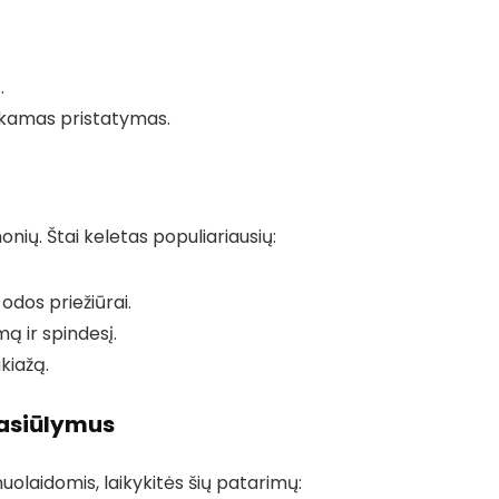
.
okamas pristatymas.
onių. Štai keletas populiariausių:
 odos priežiūrai.
ą ir spindesį.
kiažą.
Pasiūlymus
uolaidomis, laikykitės šių patarimų: