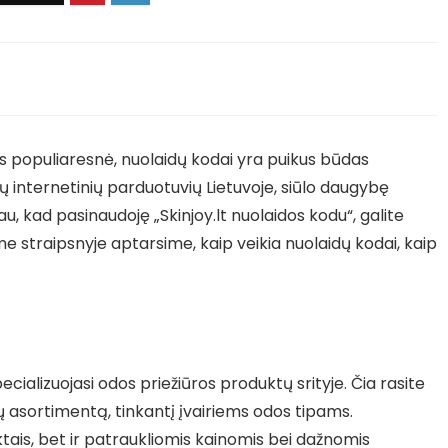
vis populiaresnė, nuolaidų kodai yra puikus būdas
sių internetinių parduotuvių Lietuvoje, siūlo daugybę
u, kad pasinaudoję „Skinjoy.lt nuolaidos kodu“, galite
me straipsnyje aptarsime, kaip veikia nuolaidų kodai, kaip
pecializuojasi odos priežiūros produktų srityje. Čia rasite
ių asortimentą, tinkantį įvairiems odos tipams.
tais, bet ir patraukliomis kainomis bei dažnomis