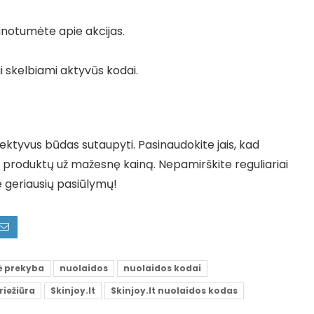
žinotumėte apie akcijas.
i skelbiami aktyvūs kodai.
efektyvus būdas sutaupyti. Pasinaudokite jais, kad
 produktų už mažesnę kainą. Nepamirškite reguliariai
te geriausių pasiūlymų!
ė prekyba
nuolaidos
nuolaidos kodai
riežiūra
Skinjoy.lt
Skinjoy.lt nuolaidos kodas