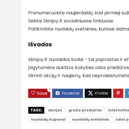
Prenumeruokite naujienlaiškį, kad pirmieji su
Sekite Skinjoy.lt socialiniuose tinkluose.
Patikrinkite nuolaidų svetaines, kuriose dažna
Išvados
Skinjoy.lt nuolaidos kodai – tai paprastas ir 
įsigytumėte aukštos kokybės odos priežiūros
tikrinti akcijų ir naujienų, kad nepraleistumė
0
Save
TAGS:
akcijos
grožio produktai
internetin
nuolaidų kuponai
nuolaidų svetainės
odos p