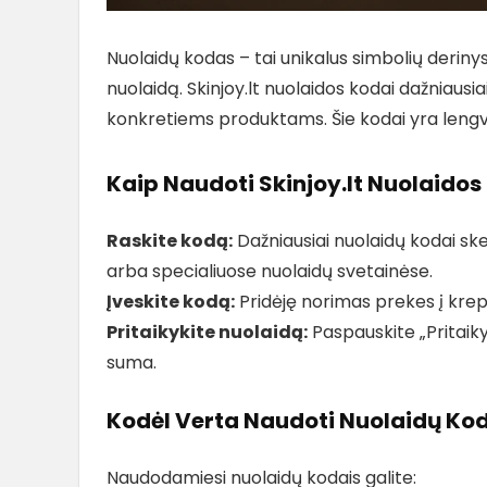
Nuolaidų kodas – tai unikalus simbolių derinys,
nuolaidą. Skinjoy.lt nuolaidos kodai dažniaus
konkretiems produktams. Šie kodai yra lengvai 
Kaip Naudoti Skinjoy.lt Nuolaido
Raskite kodą:
Dažniausiai nuolaidų kodai skel
arba specialiuose nuolaidų svetainėse.
Įveskite kodą:
Pridėję norimas prekes į krepš
Pritaikykite nuolaidą:
Paspauskite „Pritaik
suma.
Kodėl Verta Naudoti Nuolaidų Ko
Naudodamiesi nuolaidų kodais galite: