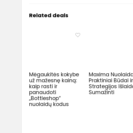
Related deals
Mėgaukitės kokybe
Maxima Nuolaida
už mažesnę kainą:
Praktiniai Būdai i
kaip rasti ir
Strategijos Išla
panaudoti
Sumažinti
„Bottleshop“
nuolaidų kodus