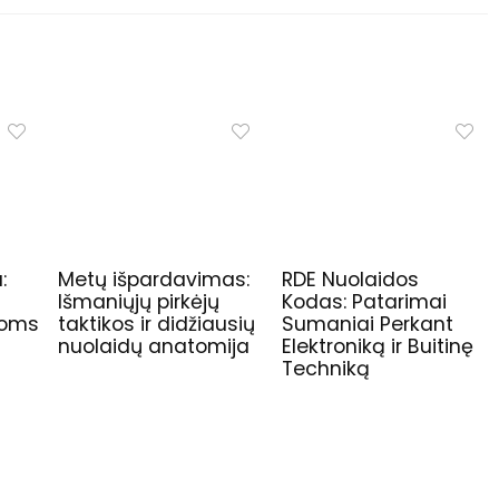
:
Metų išpardavimas:
RDE Nuolaidos
r
Išmaniųjų pirkėjų
Kodas: Patarimai
idoms
taktikos ir didžiausių
Sumaniai Perkant
nuolaidų anatomija
Elektroniką ir Buitinę
Techniką