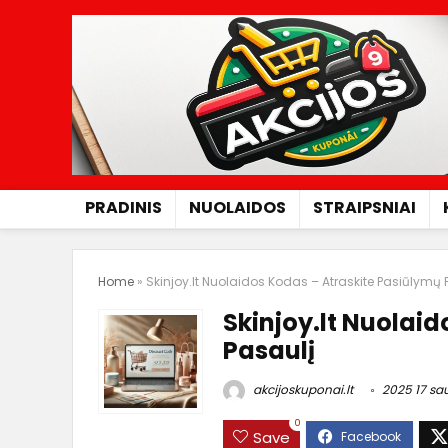
PRADINIS
NUOLAIDOS
STRAIPSNIAI
Home
»
Skinjoy.lt Nuolaidos Kodas – Atraskite Pasiūlymų 
Skinjoy.lt Nuolai
Pasaulį
akcijoskuponai.lt
2025 17 sa
0
Save