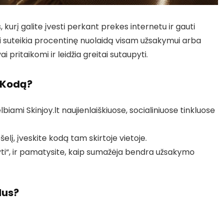
 kurį galite įvesti perkant prekes internetu ir gauti
iai suteikia procentinę nuolaidą visam užsakymui arba
pritaikomi ir leidžia greitai sutaupyti.
s Kodą?
biami Skinjoy.lt naujienlaiškiuose, socialiniuose tinkluose
elį, įveskite kodą tam skirtoje vietoje.
yti“, ir pamatysite, kaip sumažėja bendra užsakymo
dus?