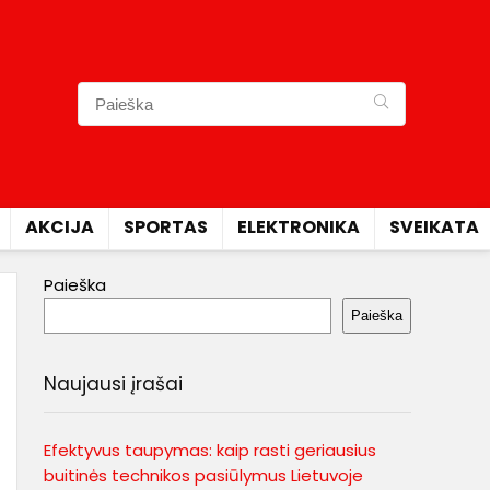
AKCIJA
SPORTAS
ELEKTRONIKA
SVEIKATA
Paieška
Paieška
Naujausi įrašai
Efektyvus taupymas: kaip rasti geriausius
buitinės technikos pasiūlymus Lietuvoje