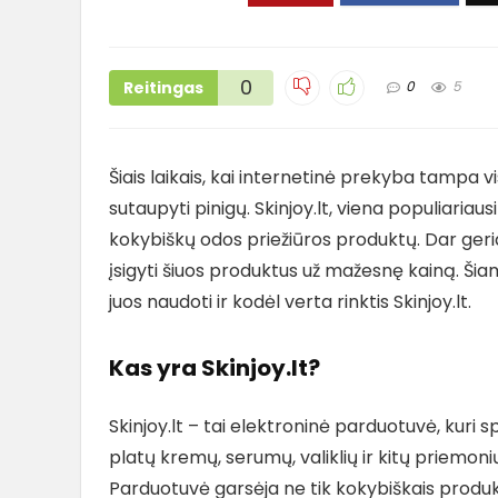
0
Reitingas
0
5
Šiais laikais, kai internetinė prekyba tampa 
sutaupyti pinigų. Skinjoy.lt, viena populiariau
kokybiškų odos priežiūros produktų. Dar geria
įsigyti šiuos produktus už mažesnę kainą. Šia
juos naudoti ir kodėl verta rinktis Skinjoy.lt.
Kas yra Skinjoy.lt?
Skinjoy.lt – tai elektroninė parduotuvė, kuri s
platų kremų, serumų, valiklių ir kitų priemon
Parduotuvė garsėja ne tik kokybiškais produk