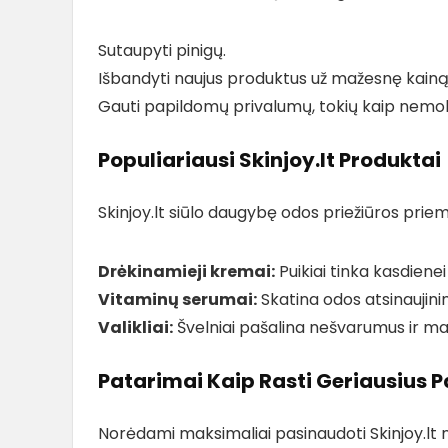
Sutaupyti pinigų.
Išbandyti naujus produktus už mažesnę kainą
Gauti papildomų privalumų, tokių kaip nem
Populiariausi Skinjoy.lt Produktai
Skinjoy.lt siūlo daugybę odos priežiūros priem
Drėkinamieji kremai:
Puikiai tinka kasdienei
Vitaminų serumai:
Skatina odos atsinaujinim
Valikliai:
Švelniai pašalina nešvarumus ir ma
Patarimai Kaip Rasti Geriausius 
Norėdami maksimaliai pasinaudoti Skinjoy.lt n