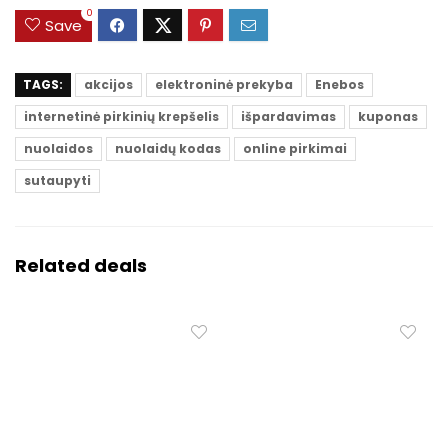
0
Save
TAGS:
akcijos
elektroninė prekyba
Enebos
internetinė pirkinių krepšelis
išpardavimas
kuponas
nuolaidos
nuolaidų kodas
online pirkimai
sutaupyti
Related deals