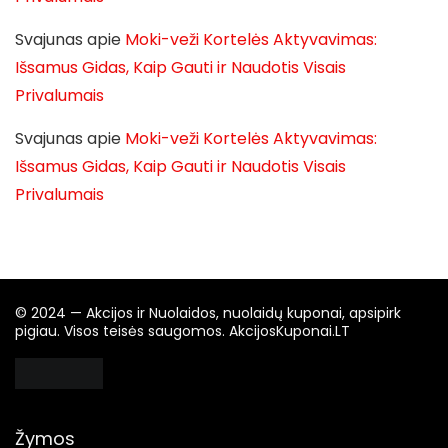
Svajunas
apie
Moki-veži Kortelės Aktyvavimas:
Išsamus Gidas, Kaip Gauti ir Naudotis Visais
Privalumais
Svajunas
apie
Moki-veži Kortelės Aktyvavimas:
Išsamus Gidas, Kaip Gauti ir Naudotis Visais
Privalumais
© 2024 — Akcijos ir Nuolaidos, nuolaidų kuponai, apsipirk
pigiau. Visos teisės saugomos. AkcijosKuponai.LT
Žymos