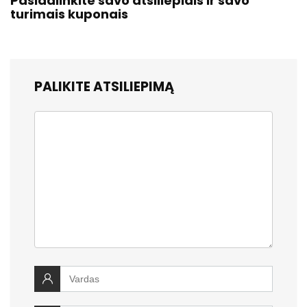
Pasidalinkite savo atsiliepiais ir savo
turimais kuponais
PALIKITE ATSILIEPIMĄ