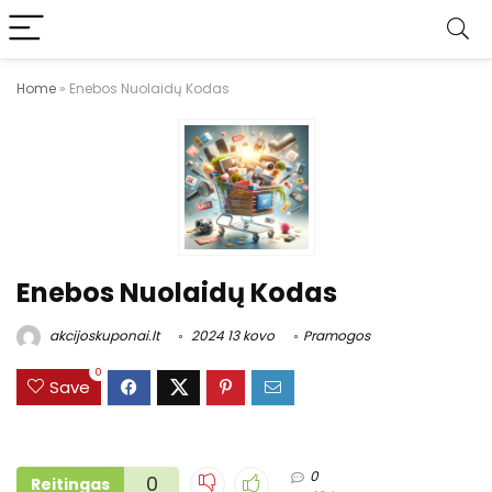
Home
»
Enebos Nuolaidų Kodas
Enebos Nuolaidų Kodas
akcijoskuponai.lt
2024 13 kovo
Pramogos
0
Save
0
0
Reitingas