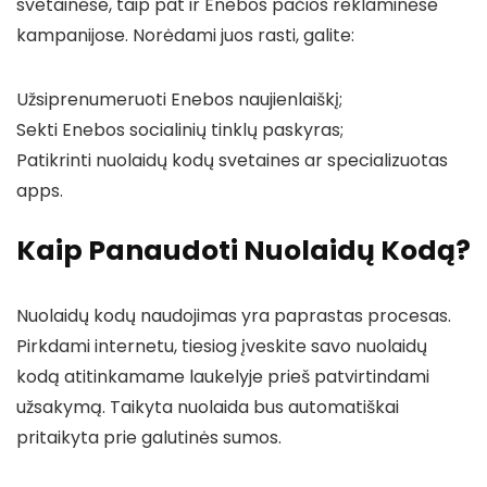
svetainėse, taip pat ir Enebos pačios reklaminėse
kampanijose. Norėdami juos rasti, galite:
Užsiprenumeruoti Enebos naujienlaiškį;
Sekti Enebos socialinių tinklų paskyras;
Patikrinti nuolaidų kodų svetaines ar specializuotas
apps.
Kaip Panaudoti Nuolaidų Kodą?
Nuolaidų kodų naudojimas yra paprastas procesas.
Pirkdami internetu, tiesiog įveskite savo nuolaidų
kodą atitinkamame laukelyje prieš patvirtindami
užsakymą. Taikyta nuolaida bus automatiškai
pritaikyta prie galutinės sumos.