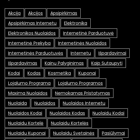
Akcija
Akcijos
Apsipirkimas
Apsipirkimas Internetu
Elektronika
Elektronikos Nuolaidos
Internetinė Parduotuvė
Internetinė Prekyba
Internetinės Nuolaidos
Internetinės Parduotuvės
Internetu
Išpardavimai
Išpardavimas
Kainų Palyginimas
Kaip Sutaupyti
Kodai
Kodas
Kosmetika
Kuponai
Lojalumo Programa
Lojalumo Programos
Maxima Nuolaidos
Nemokamas Pristatymas
Nuolaida
Nuolaidos
Nuolaidos Internetu
Nuolaidos Kodai
Nuolaidos Kodas
Nuolaidų Kodai
Nuolaidų Kortelė
Nuolaidų Kortelės
Nuolaidų Kuponai
Nuolaidų Svetainės
Pasiūlymai