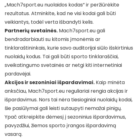
„Mach7sport.eu nuolaidos kodas” ir peržiūrėkite
rezultatus. Atminkite, kad ne visi kodai gali būti
veikiantys, todėl verta išbandyti kelis.
Partnerių svetainės.
Mach7sport.eu gali
bendradarbiauti su kitomis įmonėmis ar
tinklaraštininkais, kurie savo auditorijai siūlo išskirtinius
nuolaidų kodus. Tai gali būti sporto tinklaraščiai,
sveikatingumo svetainės ar netgi kiti internetiniai
pardavėjai.
Akcijos ir sezoniniai išpardavimai.
Kaip minėta
anksčiau, Mach7sport.eu reguliariai rengia akcijas ir
išpardavimus. Nors tai nėra tiesioginiai nuolaidų kodai,
šie pasiūlymai gali leisti sutaupyti nemažai pinigų.
Ypač atkreipkite dėmesį į sezoninius išpardavimus,
pavyzdžiui, žiemos sporto įrangos išpardavimą
vasarą.