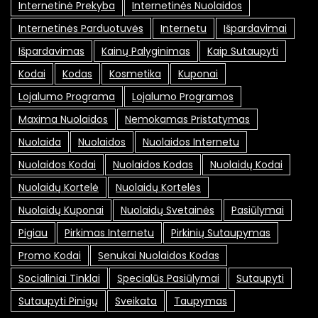
Internetinė Prekyba
Internetinės Nuolaidos
Internetinės Parduotuvės
Internetu
Išpardavimai
Išpardavimas
Kainų Palyginimas
Kaip Sutaupyti
Kodai
Kodas
Kosmetika
Kuponai
Lojalumo Programa
Lojalumo Programos
Maxima Nuolaidos
Nemokamas Pristatymas
Nuolaida
Nuolaidos
Nuolaidos Internetu
Nuolaidos Kodai
Nuolaidos Kodas
Nuolaidų Kodai
Nuolaidų Kortelė
Nuolaidų Kortelės
Nuolaidų Kuponai
Nuolaidų Svetainės
Pasiūlymai
Pigiau
Pirkimas Internetu
Pirkinių Sutaupymas
Promo Kodai
Senukai Nuolaidos Kodas
Socialiniai Tinklai
Specialūs Pasiūlymai
Sutaupyti
Sutaupyti Pinigų
Sveikata
Taupymas