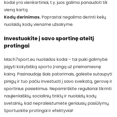
kodai yra vienkartiniai, t.y. juos galima panaudoti tik
vieną kartą.
Kodų derinimas.
Paprastai negalima derinti kelių
nuolaidų kodų viename užsakyme.
Investuokite į savo sportinę ateitį
protingai
Mach7sport.eu nuolaidos kodai – tai puiki galimybė
įsigyti kokybišką sporto įrangą už prieinamesnę
kainą. Pasinaudoję šiais patarimais, galėsite sutaupyti
pinigų ir tuo pačiu investuoti į savo sveikatą, gerovę ir
sportinius pasiekimus. Nepamirškite reguliariai tikrinti
naujienlaiškių, socialinių tinklų ir nuolaidų kodų
svetainių, kad nepraleistumėte geriausių pasiūlymų.
Sportuokite protingai ir efektyviai!