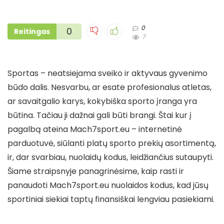
0
0
Reitingas
7
Sportas – neatsiejama sveiko ir aktyvaus gyvenimo
būdo dalis. Nesvarbu, ar esate profesionalus atletas,
ar savaitgalio karys, kokybiška sporto įranga yra
būtina. Tačiau ji dažnai gali būti brangi. Štai kur į
pagalbą ateina Mach7sport.eu – internetinė
parduotuvė, siūlanti platų sporto prekių asortimentą,
ir, dar svarbiau, nuolaidų kodus, leidžiančius sutaupyti.
Šiame straipsnyje panagrinėsime, kaip rasti ir
panaudoti Mach7sport.eu nuolaidos kodus, kad jūsų
sportiniai siekiai taptų finansiškai lengviau pasiekiami.