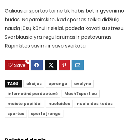
Galiausiai sportas tai ne tik hobis bet ir gyvenimo
budas. Nepamirškite, kad sportas teikia didžiulę
naudą jūsų kūnui ir sielai, padeda kovoti su stresu.
Svarbiausia yra reguliarumas ir pastovumas.
Rūpinkitės savimi ir savo sveikata.
0
Save
TAGS:
akcijos
apranga
avalynė
internetinė parduotuvė
Mach7sport.eu
maisto papildai
nuolaidos
nuolaidos kodas
sportas
sporto įranga