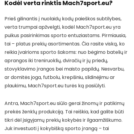
Kodėl verta rinktis Mach7sport.eu?
Prieš gilinantis į nuolaidų kodų paieškos subtilybes,
verta trumpai apžvelgti, kodėl Mach7sport.eu yra
puikus pasirinkimas sporto entuziastams. Pirmiausia,
tai – platus prekių asortimentas. Čia rasite viską, ko
reikia įvairioms sporto šakoms: nuo bėgimo batelių ir
aprangos iki treniruoklių, dviračių ir jų priedų,
stovyklavimo įrangos bei maisto papildų. Nesvarbu,
ar domitės joga, futbolu, krepšiniu, slidinėjimu ar
plaukimu, Mach7sport.eu turės ką pasiūlyti.
Antra, Mach7sport.eu siūlo gerai žinomų ir patikimų
prekės ženklų produkciją. Tai reiškia, kad galite būti
tikri dėl įsigyjamų prekių kokybės ir ilgaamžiškumo.
Juk investuoti į kokybišką sporto įrangą – tai