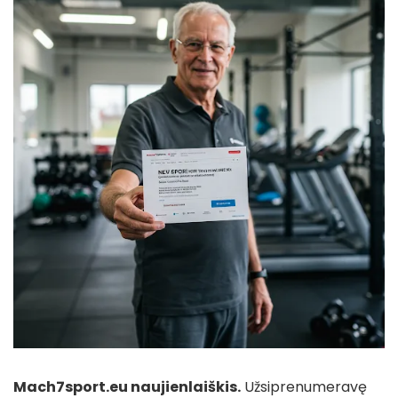
Mach7sport.eu naujienlaiškis.
Užsiprenumeravę