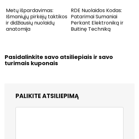
Metų išpardavimas:
RDE Nuolaidos Kodas:
Išmaniųjų pirkėjų taktikos
Patarimai Sumaniai
ir didžiausių nuolaidų
Perkant Elektroniką ir
anatomija
Buitinę Techniką
Pasidalinkite savo atsiliepiais ir savo
turimais kuponais
PALIKITE ATSILIEPIMĄ