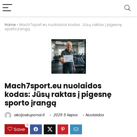
Home
»
Mach7sport.eu nuolaidos kodas: Jūsų raktas į pigesnę
sporto įrangą
Mach7sport.eu nuolaidos
kodas: Jūsų raktas į pigesnę
sporto įrangą
akcijoskuponai.lt
2025 5 liepos
Nuolaidos
0
Save