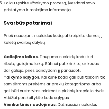
Toliau tęskite užsakymo procesą, įvesdami savo
pristatymo ir mokėjimo informaciją.
Svarbūs patarimai
Prieš naudojant nuolaidos kodą, atkreipkite dėmesį į
keletą svarbių dalykų:
Galiojimo laikas.
Dauguma nuolaidų kodų turi
ribotą galiojimo laiką. Būtinai patikrinkite, ar kodas
dar galioja, prieš bandydami jį panaudoti.
Taikymo sąlygos.
Kai kurie kodai gali būti taikomi tik
tam tikroms prekėms ar prekių kategorijoms, arba
gali būti nustatytas minimalus pirkinių krepšelio dydis.
Atidžiai perskaitykite kodo sąlygas.
Vienkartinis naudojimas.
Dažniausiai nuolaidos