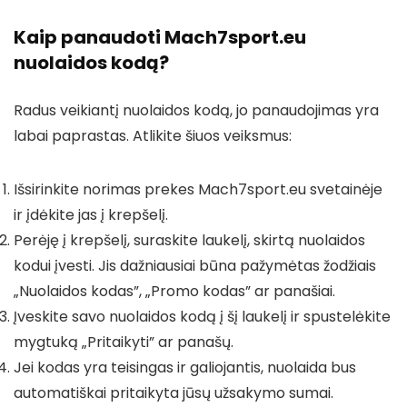
Kaip panaudoti Mach7sport.eu
nuolaidos kodą?
Radus veikiantį nuolaidos kodą, jo panaudojimas yra
labai paprastas. Atlikite šiuos veiksmus:
Išsirinkite norimas prekes Mach7sport.eu svetainėje
ir įdėkite jas į krepšelį.
Perėję į krepšelį, suraskite laukelį, skirtą nuolaidos
kodui įvesti. Jis dažniausiai būna pažymėtas žodžiais
„Nuolaidos kodas”, „Promo kodas” ar panašiai.
Įveskite savo nuolaidos kodą į šį laukelį ir spustelėkite
mygtuką „Pritaikyti” ar panašų.
Jei kodas yra teisingas ir galiojantis, nuolaida bus
automatiškai pritaikyta jūsų užsakymo sumai.