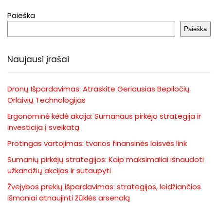
Paieška
Paieška
Naujausi įrašai
Dronų Išpardavimas: Atraskite Geriausias Bepiločių
Orlaivių Technologijas
Ergonominė kėdė akcija: Sumanaus pirkėjo strategija ir
investicija į sveikatą
Protingas vartojimas: tvarios finansinės laisvės link
Sumanių pirkėjų strategijos: Kaip maksimaliai išnaudoti
užkandžių akcijas ir sutaupyti
Žvejybos prekių išpardavimas: strategijos, leidžiančios
išmaniai atnaujinti žūklės arsenalą