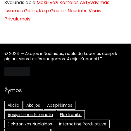
Svajunas
apie
Moki-veži Kortelės Aktyvavimas:
Išsamus Gidas, Kaip Gauti ir Naudotis Visais
Privalumais
© 2024 — Akcijos ir Nuolaidos, nuolaidų kuponai, apsipirk
pigiau. Visos teisės saugomos. AkcijosKuponai.LT
Žymos
Akcija
Akcijos
Apsipirkimas
Apsipirkimas Internetu
Elektronika
Elektronikos Nuolaidos
Internetinė Parduotuvė