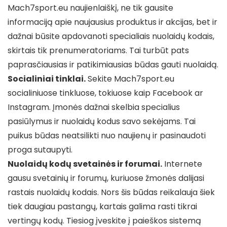
Mach7sport.eu naujienlaiškį, ne tik gausite
informaciją apie naujausius produktus ir akcijas, bet ir
dažnai būsite apdovanoti specialiais nuolaidų kodais,
skirtais tik prenumeratoriams. Tai turbūt pats
paprasčiausias ir patikimiausias būdas gauti nuolaidą.
Socialiniai tinklai.
Sekite Mach7sport.eu
socialiniuose tinkluose, tokiuose kaip Facebook ar
Instagram. Įmonės dažnai skelbia specialius
pasiūlymus ir nuolaidų kodus savo sekėjams. Tai
puikus būdas neatsilikti nuo naujienų ir pasinaudoti
proga sutaupyti.
Nuolaidų kodų svetainės ir forumai.
Internete
gausu svetainių ir forumų, kuriuose žmonės dalijasi
rastais nuolaidų kodais. Nors šis būdas reikalauja šiek
tiek daugiau pastangų, kartais galima rasti tikrai
vertingų kodų. Tiesiog įveskite į paieškos sistemą