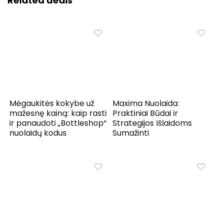
Related deals
Mėgaukitės kokybe už
Maxima Nuolaida:
mažesnę kainą: kaip rasti
Praktiniai Būdai ir
ir panaudoti „Bottleshop“
Strategijos Išlaidoms
nuolaidų kodus
Sumažinti