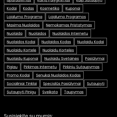
Kodai
Kodas
Kosmetika
Kuponai
Lojalumo Programa
Lojalumo Programos
Maxima Nuolaidos
Nemokamas Pristatymas
Nuolaida
Nuolaidos
Nuolaidos Internetu
Nuolaidos Kodai
Nuolaidos Kodas
Nuolaidų Kodai
Nuolaidų Kortelė
Nuolaidų Kortelės
Nuolaidų Kuponai
Nuolaidų Svetainės
Pasiūlymai
Pigiau
Pirkimas Internetu
Pirkinių Sutaupymas
Promo Kodai
Senukai Nuolaidos Kodas
Socialiniai Tinklai
Specialūs Pasiūlymai
Sutaupyti
Sutaupyti Pinigų
Sveikata
Taupymas
Susisiekite su mumis: