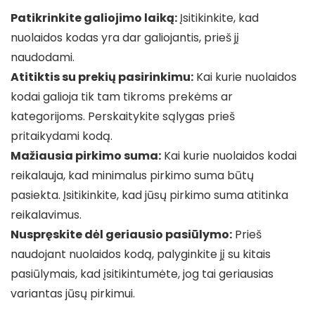
Patikrinkite galiojimo laiką:
Įsitikinkite, kad
nuolaidos kodas yra dar galiojantis, prieš jį
naudodami.
Atitiktis su prekių pasirinkimu:
Kai kurie nuolaidos
kodai galioja tik tam tikroms prekėms ar
kategorijoms. Perskaitykite sąlygas prieš
pritaikydami kodą.
Mažiausia pirkimo suma:
Kai kurie nuolaidos kodai
reikalauja, kad minimalus pirkimo suma būtų
pasiekta. Įsitikinkite, kad jūsų pirkimo suma atitinka
reikalavimus.
Nuspręskite dėl geriausio pasiūlymo:
Prieš
naudojant nuolaidos kodą, palyginkite jį su kitais
pasiūlymais, kad įsitikintumėte, jog tai geriausias
variantas jūsų pirkimui.