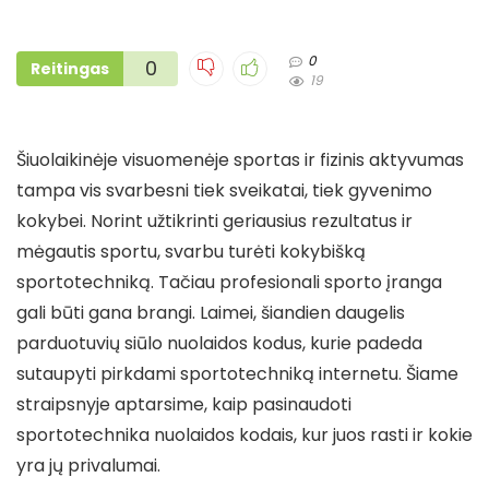
0
0
Reitingas
19
Šiuolaikinėje visuomenėje sportas ir fizinis aktyvumas
tampa vis svarbesni tiek sveikatai, tiek gyvenimo
kokybei. Norint užtikrinti geriausius rezultatus ir
mėgautis sportu, svarbu turėti kokybišką
sportotechniką. Tačiau profesionali sporto įranga
gali būti gana brangi. Laimei, šiandien daugelis
parduotuvių siūlo nuolaidos kodus, kurie padeda
sutaupyti pirkdami sportotechniką internetu. Šiame
straipsnyje aptarsime, kaip pasinaudoti
sportotechnika nuolaidos kodais, kur juos rasti ir kokie
yra jų privalumai.