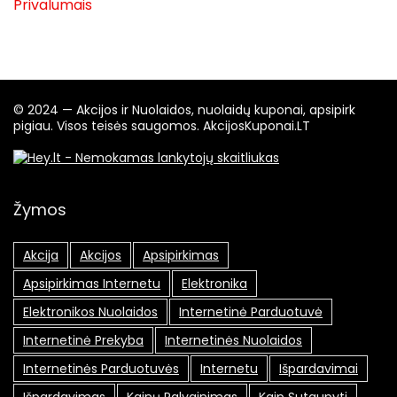
Privalumais
© 2024 — Akcijos ir Nuolaidos, nuolaidų kuponai, apsipirk
pigiau. Visos teisės saugomos. AkcijosKuponai.LT
Žymos
Akcija
Akcijos
Apsipirkimas
Apsipirkimas Internetu
Elektronika
Elektronikos Nuolaidos
Internetinė Parduotuvė
Internetinė Prekyba
Internetinės Nuolaidos
Internetinės Parduotuvės
Internetu
Išpardavimai
Išpardavimas
Kainų Palyginimas
Kaip Sutaupyti