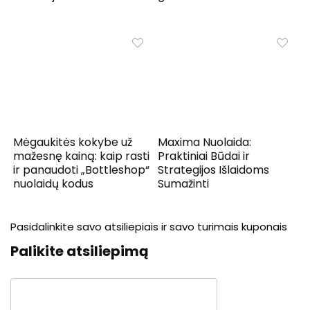
Mėgaukitės kokybe už
Maxima Nuolaida:
mažesnę kainą: kaip rasti
Praktiniai Būdai ir
ir panaudoti „Bottleshop“
Strategijos Išlaidoms
nuolaidų kodus
Sumažinti
Pasidalinkite savo atsiliepiais ir savo turimais kuponais
Palikite atsiliepimą