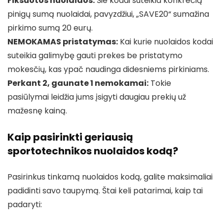
Fiksuotos nuolaidos:
Šie kodai suteikia konkrečią
pinigų sumą nuolaidai, pavyzdžiui, „SAVE20“ sumažina
pirkimo sumą 20 eurų.
NEMOKAMAS pristatymas:
Kai kurie nuolaidos kodai
suteikia galimybę gauti prekes be pristatymo
mokesčių, kas ypač naudinga didesniems pirkiniams.
Perkant 2, gaunate 1 nemokamai:
Tokie
pasiūlymai leidžia jums įsigyti daugiau prekių už
mažesnę kainą.
Kaip pasirinkti geriausią
sportotechnikos nuolaidos kodą?
Pasirinkus tinkamą nuolaidos kodą, galite maksimaliai
padidinti savo taupymą. Štai keli patarimai, kaip tai
padaryti: