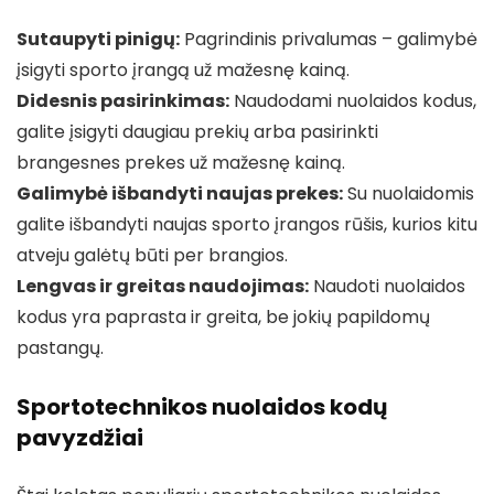
Sutaupyti pinigų:
Pagrindinis privalumas – galimybė
įsigyti sporto įrangą už mažesnę kainą.
Didesnis pasirinkimas:
Naudodami nuolaidos kodus,
galite įsigyti daugiau prekių arba pasirinkti
brangesnes prekes už mažesnę kainą.
Galimybė išbandyti naujas prekes:
Su nuolaidomis
galite išbandyti naujas sporto įrangos rūšis, kurios kitu
atveju galėtų būti per brangios.
Lengvas ir greitas naudojimas:
Naudoti nuolaidos
kodus yra paprasta ir greita, be jokių papildomų
pastangų.
Sportotechnikos nuolaidos kodų
pavyzdžiai