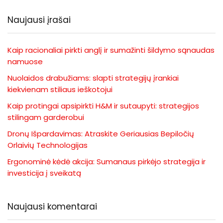
Naujausi įrašai
Kaip racionaliai pirkti anglį ir sumažinti šildymo sąnaudas
namuose
Nuolaidos drabužiams: slapti strategijų įrankiai
kiekvienam stiliaus ieškotojui
Kaip protingai apsipirkti H&M ir sutaupyti: strategijos
stilingam garderobui
Dronų Išpardavimas: Atraskite Geriausias Bepiločių
Orlaivių Technologijas
Ergonominė kėdė akcija: Sumanaus pirkėjo strategija ir
investicija į sveikatą
Naujausi komentarai