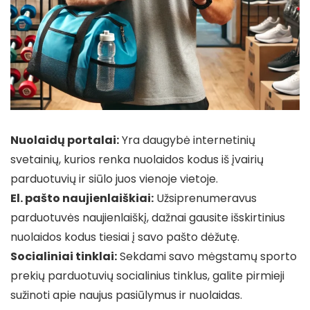
Nuolaidų portalai:
Yra daugybė internetinių
svetainių, kurios renka nuolaidos kodus iš įvairių
parduotuvių ir siūlo juos vienoje vietoje.
El. pašto naujienlaiškiai:
Užsiprenumeravus
parduotuvės naujienlaiškį, dažnai gausite išskirtinius
nuolaidos kodus tiesiai į savo pašto dėžutę.
Socialiniai tinklai:
Sekdami savo mėgstamų sporto
prekių parduotuvių socialinius tinklus, galite pirmieji
sužinoti apie naujus pasiūlymus ir nuolaidas.