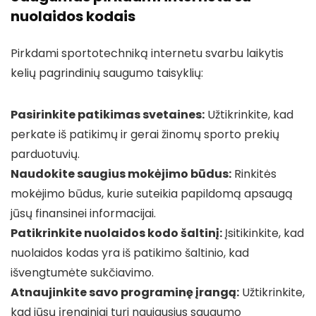
nuolaidos kodais
Pirkdami sportotechniką internetu svarbu laikytis
kelių pagrindinių saugumo taisyklių:
Pasirinkite patikimas svetaines:
Užtikrinkite, kad
perkate iš patikimų ir gerai žinomų sporto prekių
parduotuvių.
Naudokite saugius mokėjimo būdus:
Rinkitės
mokėjimo būdus, kurie suteikia papildomą apsaugą
jūsų finansinei informacijai.
Patikrinkite nuolaidos kodo šaltinį:
Įsitikinkite, kad
nuolaidos kodas yra iš patikimo šaltinio, kad
išvengtumėte sukčiavimo.
Atnaujinkite savo programinę įrangą:
Užtikrinkite,
kad jūsų įrenginiai turi naujausius saugumo