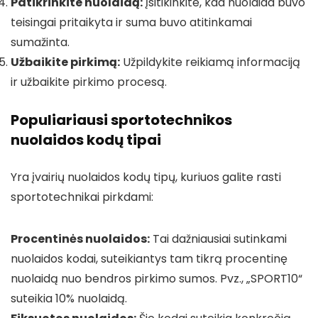
Patikrinkite nuolaidą:
Įsitikinkite, kad nuolaida buvo
teisingai pritaikyta ir suma buvo atitinkamai
sumažinta.
Užbaikite pirkimą:
Užpildykite reikiamą informaciją
ir užbaikite pirkimo procesą.
Populiariausi sportotechnikos
nuolaidos kodų tipai
Yra įvairių nuolaidos kodų tipų, kuriuos galite rasti
sportotechnikai pirkdami:
Procentinės nuolaidos:
Tai dažniausiai sutinkami
nuolaidos kodai, suteikiantys tam tikrą procentinę
nuolaidą nuo bendros pirkimo sumos. Pvz., „SPORT10“
suteikia 10% nuolaidą.