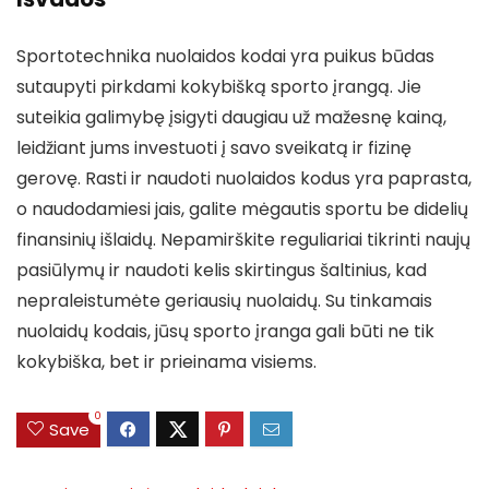
Sportotechnika nuolaidos kodai yra puikus būdas
sutaupyti pirkdami kokybišką sporto įrangą. Jie
suteikia galimybę įsigyti daugiau už mažesnę kainą,
leidžiant jums investuoti į savo sveikatą ir fizinę
gerovę. Rasti ir naudoti nuolaidos kodus yra paprasta,
o naudodamiesi jais, galite mėgautis sportu be didelių
finansinių išlaidų. Nepamirškite reguliariai tikrinti naujų
pasiūlymų ir naudoti kelis skirtingus šaltinius, kad
nepraleistumėte geriausių nuolaidų. Su tinkamais
nuolaidų kodais, jūsų sporto įranga gali būti ne tik
kokybiška, bet ir prieinama visiems.
0
Save