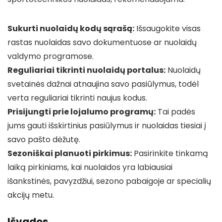
Sukurti nuolaidų kodų sąrašą:
Išsaugokite visas
rastas nuolaidas savo dokumentuose ar nuolaidų
valdymo programose.
Reguliariai tikrinti nuolaidų portalus:
Nuolaidų
svetainės dažnai atnaujina savo pasiūlymus, todėl
verta reguliariai tikrinti naujus kodus.
Prisijungti prie lojalumo programų:
Tai padės
jums gauti išskirtinius pasiūlymus ir nuolaidas tiesiai į
savo pašto dėžutę.
Sezoniškai planuoti pirkimus:
Pasirinkite tinkamą
laiką pirkiniams, kai nuolaidos yra labiausiai
išankstinės, pavyzdžiui, sezono pabaigoje ar specialių
akcijų metu.
Išvados