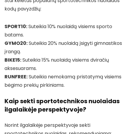
Štai keletas populiarių sportotechnikos nuolaidos
kodų pavyzdžių:
SPORT10:
Suteikia 10% nuolaidą visiems sporto
batams.
GYMO20:
Suteikia 20% nuolaidą įsigyti gimnastikos
įrangą.
BIKE15:
Suteikia 15% nuolaidą visiems dviračių
aksesuarams.
RUNFREE:
Suteikia nemokamą pristatymą visiems
bėgimo prekių pirkiniams.
Kaip sekti sportotechnikos nuolaidas
ilgalaikėje perspektyvoje?
Norint ilgalaikėje perspektyvoje sekti
sportotechnikos nuolaidas, rekomenduojama: