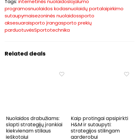
Tags:
internetinės nuolaidos
lojalumo
programos
nuolaidos kodas
nuolaidų portalai
pirkimo
sutaupymai
sezoninės nuolaidos
sporto
aksesuarai
sporto įranga
sporto prekių
parduotuvės
Sportotechnika
Related deals
Nuolaidos drabužiams:
Kaip protingai apsipirkti
slapti strategijų įrankiai
H&M ir sutaupyti:
kiekvienam stiliaus
strategijos stilingam
ieškotojui
garderobui