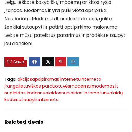
Jeigu ieškote kokybiškų modemų ar kitos ryšio
įrangos, Modemas.lt yra puiki vieta apsipirkti.
Naudodami Modemas.lt nuolaidos kodas, galite
ženkliai sutaupyti ir patirti apsipirkimo malonumą.
Sekite mūsų pateiktus patarimus ir pradėkite taupyti
jau šiandien!
0
Save
Tags:
akcijos
apsipirkimas internetu
interneto
įranga
lietuviškos parduotuvės
modemai
modemas.lt
nuolaidos kodas
nuolaidos
nuolaidos internetu
nuolaidų
kodai
sutaupyti internetu
Related deals