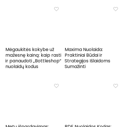
Mėgaukitės kokybe už
Maxima Nuolaida:
mažesnę kainą: kaip rasti
Praktiniai Būdai ir
ir panaudoti „Bottleshop“
Strategijos Išlaidoms
nuolaidų kodus
Sumažinti
Metų išpardavimas:
RDE Nuolaidos Kodas: