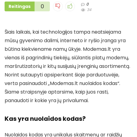
0
0
Reitingas
34
Šiais laikais, kai technologijos tampa neatsiejama
mūsų gyvenimo dalimi, interneto ir ryšio įranga yra
būtina kiekviename namų ūkyje. Modemas.lt yra
vienas iš pagrindinių tiekėjų, siūlantis platų modemų,
maršrutizatorių ir kitų susijusių įrenginių asortimentą.
Norint sutaupyti apsiperkant šioje parduotuvėje,
verta pasinaudoti „Modemas.lt nuolaidos kodas“.
Šiame straipsnyje aptarsime, kaip juos rasti,
panaudoti ir kokie yra jų privalumai.
Kas yra nuolaidos kodas?
Nuolaidos kodas yra unikalus skaitmenų ar raidžių