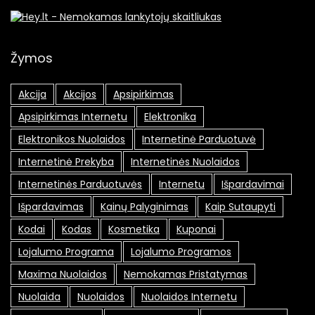
Žymos
Akcija
Akcijos
Apsipirkimas
Apsipirkimas Internetu
Elektronika
Elektronikos Nuolaidos
Internetinė Parduotuvė
Internetinė Prekyba
Internetinės Nuolaidos
Internetinės Parduotuvės
Internetu
Išpardavimai
Išpardavimas
Kainų Palyginimas
Kaip Sutaupyti
Kodai
Kodas
Kosmetika
Kuponai
Lojalumo Programa
Lojalumo Programos
Maxima Nuolaidos
Nemokamas Pristatymas
Nuolaida
Nuolaidos
Nuolaidos Internetu