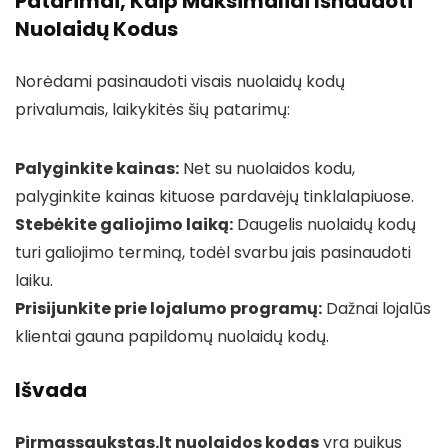
Patarimai, Kaip Maksimaliai Išnaudoti
Nuolaidų Kodus
Norėdami pasinaudoti visais nuolaidų kodų
privalumais, laikykitės šių patarimų:
Palyginkite kainas:
Net su nuolaidos kodu,
palyginkite kainas kituose pardavėjų tinklalapiuose.
Stebėkite galiojimo laiką:
Daugelis nuolaidų kodų
turi galiojimo terminą, todėl svarbu jais pasinaudoti
laiku.
Prisijunkite prie lojalumo programų:
Dažnai lojalūs
klientai gauna papildomų nuolaidų kodų.
Išvada
Pirmassaukstas.lt nuolaidos kodas
yra puikus