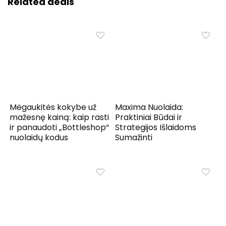
Related deals
Mėgaukitės kokybe už
Maxima Nuolaida:
mažesnę kainą: kaip rasti
Praktiniai Būdai ir
ir panaudoti „Bottleshop“
Strategijos Išlaidoms
nuolaidų kodus
Sumažinti