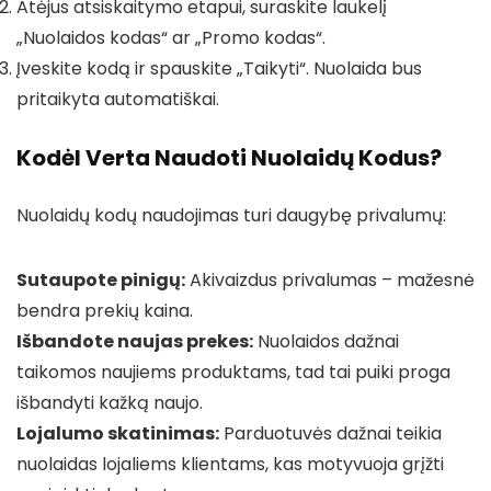
Atėjus atsiskaitymo etapui, suraskite laukelį
„Nuolaidos kodas“ ar „Promo kodas“.
Įveskite kodą ir spauskite „Taikyti“. Nuolaida bus
pritaikyta automatiškai.
Kodėl Verta Naudoti Nuolaidų Kodus?
Nuolaidų kodų naudojimas turi daugybę privalumų:
Sutaupote pinigų:
Akivaizdus privalumas – mažesnė
bendra prekių kaina.
Išbandote naujas prekes:
Nuolaidos dažnai
taikomos naujiems produktams, tad tai puiki proga
išbandyti kažką naujo.
Lojalumo skatinimas:
Parduotuvės dažnai teikia
nuolaidas lojaliems klientams, kas motyvuoja grįžti