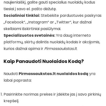
naujienlaiškį, galite gauti specialius nuolaidų kodus
tiesiai į savo el. pašto dėžutę.
Socialiniai tinklai:
Stebėkite parduotuvės paskyras
„Facebook“, „Instagram“ ar „Twitter“, kur dažnai
skelbiami išskirtiniai pasiūlymai.
Specializuotos svetainės:
Yra daug interneto
platformų, skirtų dalintis nuolaidų kodais ir akcijomis,
kurios dažnai apima ir
Pirmassaukstas.lt
.
Kaip Panaudoti Nuolaidos Kodą?
Naudoti
Pirmassaukstas.lt nuolaidos kodą
yra
labai paprasta:
Pasirinkite norimas prekes ir įdėkite jas į savo pirkinių
krepšelį.