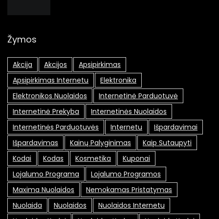
Žymos
Akcija
Akcijos
Apsipirkimas
Apsipirkimas Internetu
Elektronika
Elektronikos Nuolaidos
Internetinė Parduotuvė
Internetinė Prekyba
Internetinės Nuolaidos
Internetinės Parduotuvės
Internetu
Išpardavimai
Išpardavimas
Kainų Palyginimas
Kaip Sutaupyti
Kodai
Kodas
Kosmetika
Kuponai
Lojalumo Programa
Lojalumo Programos
Maxima Nuolaidos
Nemokamas Pristatymas
Nuolaida
Nuolaidos
Nuolaidos Internetu