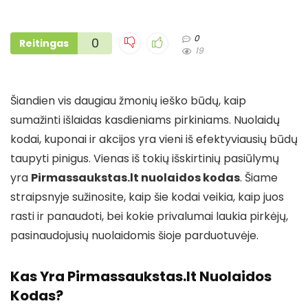
0
0
Reitingas
19
Šiandien vis daugiau žmonių ieško būdų, kaip
sumažinti išlaidas kasdieniams pirkiniams. Nuolaidų
kodai, kuponai ir akcijos yra vieni iš efektyviausių būdų
taupyti pinigus. Vienas iš tokių išskirtinių pasiūlymų
yra
Pirmassaukstas.lt nuolaidos kodas
. Šiame
straipsnyje sužinosite, kaip šie kodai veikia, kaip juos
rasti ir panaudoti, bei kokie privalumai laukia pirkėjų,
pasinaudojusių nuolaidomis šioje parduotuvėje.
Kas Yra Pirmassaukstas.lt Nuolaidos
Kodas?