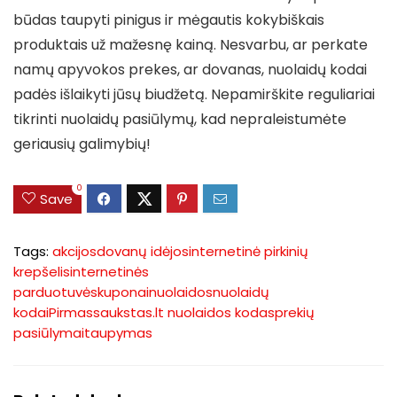
būdas taupyti pinigus ir mėgautis kokybiškais
produktais už mažesnę kainą. Nesvarbu, ar perkate
namų apyvokos prekes, ar dovanas, nuolaidų kodai
padės išlaikyti jūsų biudžetą. Nepamirškite reguliariai
tikrinti nuolaidų pasiūlymų, kad nepraleistumėte
geriausių galimybių!
0
Save
Tags:
akcijos
dovanų idėjos
internetinė pirkinių
krepšelis
internetinės
parduotuvės
kuponai
nuolaidos
nuolaidų
kodai
Pirmassaukstas.lt nuolaidos kodas
prekių
pasiūlymai
taupymas