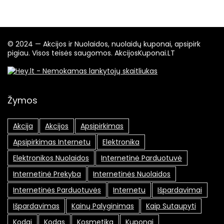
© 2024 — Akcijos ir Nuolaidos, nuolaidų kuponai, apsipirk
pigiau. Visos teisės saugomos. AkcijosKuponai.LT
Žymos
Akcija
Akcijos
Apsipirkimas
Apsipirkimas Internetu
Elektronika
Elektronikos Nuolaidos
Internetinė Parduotuvė
Internetinė Prekyba
Internetinės Nuolaidos
Internetinės Parduotuvės
Internetu
Išpardavimai
Išpardavimas
Kainų Palyginimas
Kaip Sutaupyti
Kodai
Kodas
Kosmetika
Kuponai