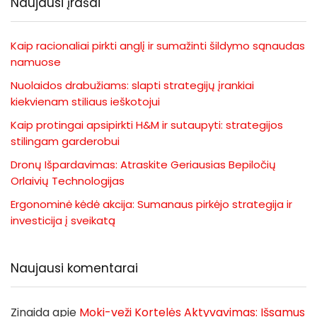
Naujausi įrašai
Kaip racionaliai pirkti anglį ir sumažinti šildymo sąnaudas
namuose
Nuolaidos drabužiams: slapti strategijų įrankiai
kiekvienam stiliaus ieškotojui
Kaip protingai apsipirkti H&M ir sutaupyti: strategijos
stilingam garderobui
Dronų Išpardavimas: Atraskite Geriausias Bepiločių
Orlaivių Technologijas
Ergonominė kėdė akcija: Sumanaus pirkėjo strategija ir
investicija į sveikatą
Naujausi komentarai
Zinaida
apie
Moki-veži Kortelės Aktyvavimas: Išsamus