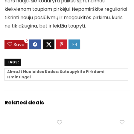
nors naujo, šie kodai yra puikus sprendimas
kiekvienam taupiam pirkėjui. Nepamirškite reguliariai
tikrinti naujų pasiūlymų ir mėgaukitės pirkimu, kuris
ne tik džiugina, bet ir leidžia taupyti.
0
Save
TAGS:
Alma.lt Nuolaidos Kodas: Sutaupykite Pirkdami
Išmintingai
Related deals