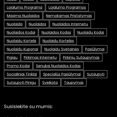
Lojalumo Programa
Lojalumo Programos
Maxima Nuolaidos
Nemokamas Pristatymas
Nuolaida
Nuolaidos
Nuolaidos Internetu
Nuolaidos Kodai
Nuolaidos Kodas
Nuolaidų Kodai
Nuolaidų Kortelė
Nuolaidų Kortelės
Nuolaidų Kuponai
Nuolaidų Svetainės
Pasiūlymai
Pigiau
Pirkimas Internetu
Pirkinių Sutaupymas
Promo Kodai
Senukai Nuolaidos Kodas
Socialiniai Tinklai
Specialūs Pasiūlymai
Sutaupyti
Sutaupyti Pinigų
Sveikata
Taupymas
Susisiekite su mumis: