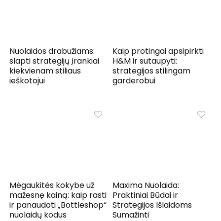
Nuolaidos drabužiams:
Kaip protingai apsipirkti
slapti strategijų įrankiai
H&M ir sutaupyti:
kiekvienam stiliaus
strategijos stilingam
ieškotojui
garderobui
Mėgaukitės kokybe už
Maxima Nuolaida:
mažesnę kainą: kaip rasti
Praktiniai Būdai ir
ir panaudoti „Bottleshop“
Strategijos Išlaidoms
nuolaidų kodus
Sumažinti