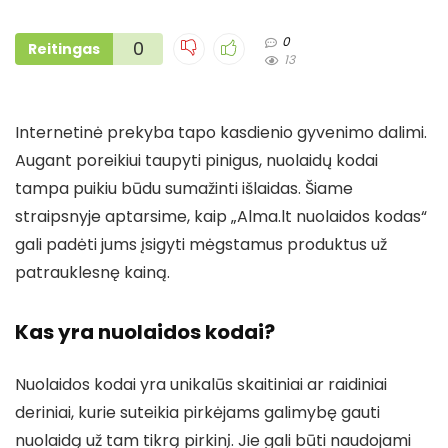
0
0
Reitingas
13
Internetinė prekyba tapo kasdienio gyvenimo dalimi.
Augant poreikiui taupyti pinigus, nuolaidų kodai
tampa puikiu būdu sumažinti išlaidas. Šiame
straipsnyje aptarsime, kaip „Alma.lt nuolaidos kodas“
gali padėti jums įsigyti mėgstamus produktus už
patrauklesnę kainą.
Kas yra nuolaidos kodai?
Nuolaidos kodai yra unikalūs skaitiniai ar raidiniai
deriniai, kurie suteikia pirkėjams galimybę gauti
nuolaidą už tam tikrą pirkinį. Jie gali būti naudojami