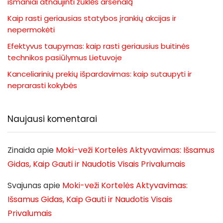
išmaniai atnaujinti žūklės arsenalą
Kaip rasti geriausias statybos įrankių akcijas ir
nepermokėti
Efektyvus taupymas: kaip rasti geriausius buitinės
technikos pasiūlymus Lietuvoje
Kanceliarinių prekių išpardavimas: kaip sutaupyti ir
neprarasti kokybės
Naujausi komentarai
Zinaida
apie
Moki-veži Kortelės Aktyvavimas: Išsamus
Gidas, Kaip Gauti ir Naudotis Visais Privalumais
Svajunas
apie
Moki-veži Kortelės Aktyvavimas:
Išsamus Gidas, Kaip Gauti ir Naudotis Visais
Privalumais