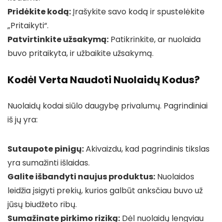
Pridėkite kodą:
Įrašykite savo kodą ir spustelėkite
„Pritaikyti“.
Patvirtinkite užsakymą:
Patikrinkite, ar nuolaida
buvo pritaikyta, ir užbaikite užsakymą.
Kodėl Verta Naudoti Nuolaidų Kodus?
Nuolaidų kodai siūlo daugybę privalumų. Pagrindiniai
iš jų yra:
Sutaupote pinigų:
Akivaizdu, kad pagrindinis tikslas
yra sumažinti išlaidas.
Galite išbandyti naujus produktus:
Nuolaidos
leidžia įsigyti prekių, kurios galbūt anksčiau buvo už
jūsų biudžeto ribų.
Sumažinate pirkimo riziką:
Dėl nuolaidų lengviau