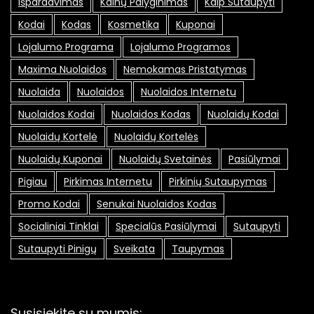
Išpardavimas
Kainų Palyginimas
Kaip Sutaupyti
Kodai
Kodas
Kosmetika
Kuponai
Lojalumo Programa
Lojalumo Programos
Maxima Nuolaidos
Nemokamas Pristatymas
Nuolaida
Nuolaidos
Nuolaidos Internetu
Nuolaidos Kodai
Nuolaidos Kodas
Nuolaidų Kodai
Nuolaidų Kortelė
Nuolaidų Kortelės
Nuolaidų Kuponai
Nuolaidų Svetainės
Pasiūlymai
Pigiau
Pirkimas Internetu
Pirkinių Sutaupymas
Promo Kodai
Senukai Nuolaidos Kodas
Socialiniai Tinklai
Specialūs Pasiūlymai
Sutaupyti
Sutaupyti Pinigų
Sveikata
Taupymas
Susisiekite su mumis: