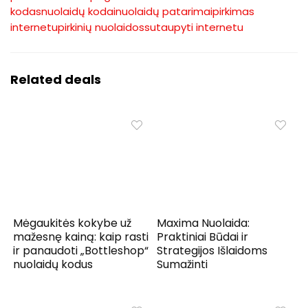
kodas
nuolaidų kodai
nuolaidų patarimai
pirkimas
internetu
pirkinių nuolaidos
sutaupyti internetu
Related deals
Mėgaukitės kokybe už
Maxima Nuolaida:
mažesnę kainą: kaip rasti
Praktiniai Būdai ir
ir panaudoti „Bottleshop“
Strategijos Išlaidoms
nuolaidų kodus
Sumažinti