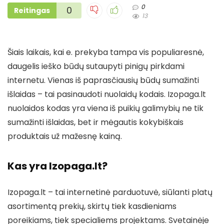
0
0
Reitingas
13
Šiais laikais, kai e. prekyba tampa vis populiaresnė,
daugelis ieško būdų sutaupyti pinigų pirkdami
internetu. Vienas iš paprasčiausių būdų sumažinti
išlaidas – tai pasinaudoti nuolaidų kodais. Izopaga.lt
nuolaidos kodas yra viena iš puikių galimybių ne tik
sumažinti išlaidas, bet ir mėgautis kokybiškais
produktais už mažesnę kainą.
Kas yra Izopaga.lt?
Izopaga.lt – tai internetinė parduotuvė, siūlanti platų
asortimentą prekių, skirtų tiek kasdieniams
poreikiams, tiek specialiems projektams. Svetainėje