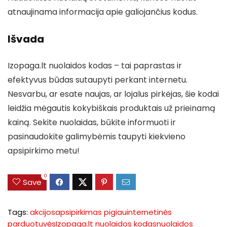
atnaujinama informacija apie galiojančius kodus.
Išvada
Izopaga.lt nuolaidos kodas – tai paprastas ir
efektyvus būdas sutaupyti perkant internetu.
Nesvarbu, ar esate naujas, ar lojalus pirkėjas, šie kodai
leidžia mėgautis kokybiškais produktais už prieinamą
kainą. Sekite nuolaidas, būkite informuoti ir
pasinaudokite galimybėmis taupyti kiekvieno
apsipirkimo metu!
0
Save
Tags:
akcijos
apsipirkimas pigiau
internetinės
parduotuvės
Izopaga.lt nuolaidos kodas
nuolaidos