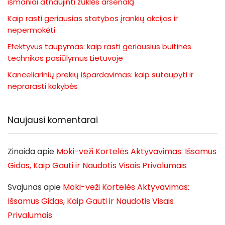
išmaniai atnaujinti žūklės arsenalą
Kaip rasti geriausias statybos įrankių akcijas ir
nepermokėti
Efektyvus taupymas: kaip rasti geriausius buitinės
technikos pasiūlymus Lietuvoje
Kanceliarinių prekių išpardavimas: kaip sutaupyti ir
neprarasti kokybės
Naujausi komentarai
Zinaida
apie
Moki-veži Kortelės Aktyvavimas: Išsamus
Gidas, Kaip Gauti ir Naudotis Visais Privalumais
Svajunas
apie
Moki-veži Kortelės Aktyvavimas:
Išsamus Gidas, Kaip Gauti ir Naudotis Visais
Privalumais