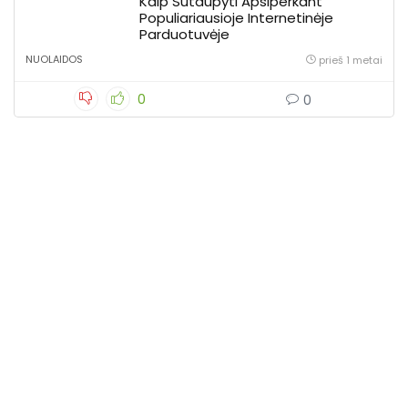
Kaip Sutaupyti Apsiperkant
Populiariausioje Internetinėje
Parduotuvėje
NUOLAIDOS
prieš 1 metai
0
0