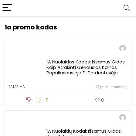
1a promo kodas
1A Nuolaidos Kodas: Išsamus Gidas,
Kaip Atrakinti Geriausias Kainas
Populiariausioje El. Parduotuvėje
PATARIMAI
prieš 11 mėnesių
0
0
1A Nuolaidų Kodai: Išsamus Gidas,