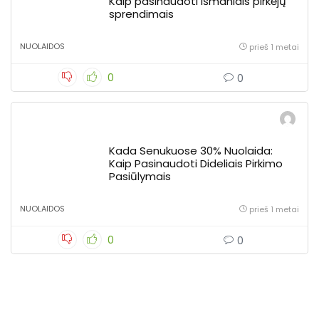
Kaip pasinaudoti išmaniais pirkėjų
sprendimais
NUOLAIDOS
prieš 1 metai
0
0
Kada Senukuose 30% Nuolaida:
Kaip Pasinaudoti Dideliais Pirkimo
Pasiūlymais
NUOLAIDOS
prieš 1 metai
0
0