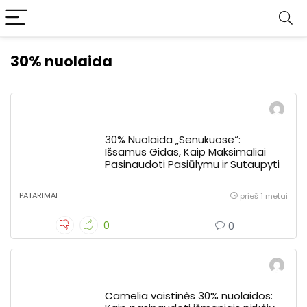
30% nuolaida
30% Nuolaida „Senukuose“:
Išsamus Gidas, Kaip Maksimaliai
Pasinaudoti Pasiūlymu ir Sutaupyti
PATARIMAI
prieš 1 metai
0
0
Camelia vaistinės 30% nuolaidos: