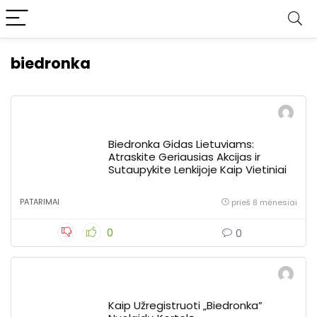
biedronka
Biedronka Gidas Lietuviams:
Atraskite Geriausias Akcijas ir
Sutaupykite Lenkijoje Kaip Vietiniai
PATARIMAI
prieš 8 mėnesiai
0
0
Kaip Užregistruoti „Biedronka”