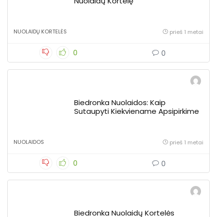
Nuolaidų Kortelę
NUOLAIDŲ KORTELĖS
prieš 1 metai
0
0
Biedronka Nuolaidos: Kaip
Sutaupyti Kiekviename Apsipirkime
NUOLAIDOS
prieš 1 metai
0
0
Biedronka Nuolaidų Kortelės