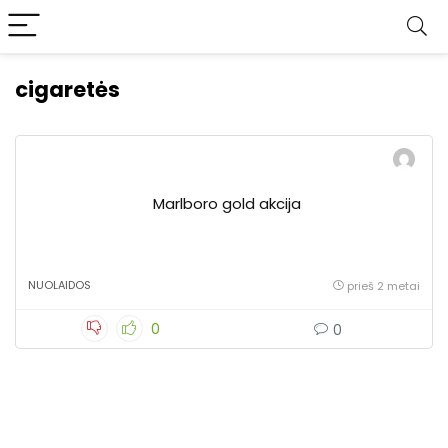
cigaretės
Marlboro gold akcija
NUOLAIDOS
prieš 2 metai
0
0