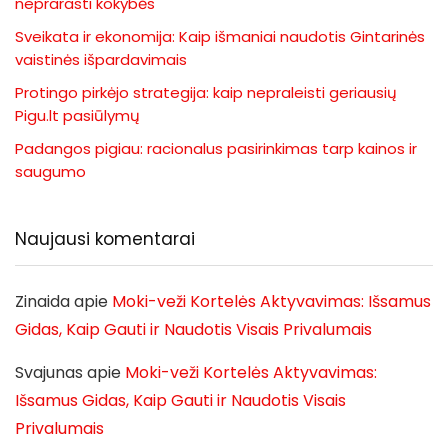
neprarasti kokybės
Sveikata ir ekonomija: Kaip išmaniai naudotis Gintarinės
vaistinės išpardavimais
Protingo pirkėjo strategija: kaip nepraleisti geriausių
Pigu.lt pasiūlymų
Padangos pigiau: racionalus pasirinkimas tarp kainos ir
saugumo
Naujausi komentarai
Zinaida
apie
Moki-veži Kortelės Aktyvavimas: Išsamus
Gidas, Kaip Gauti ir Naudotis Visais Privalumais
Svajunas
apie
Moki-veži Kortelės Aktyvavimas:
Išsamus Gidas, Kaip Gauti ir Naudotis Visais
Privalumais