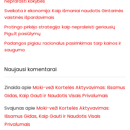
neprarasti kokybės
Sveikata ir ekonomija: Kaip išmaniai naudotis Gintarinės
vaistinės išpardavimais
Protingo pirkėjo strategija: kaip nepraleisti geriausių
Pigu.lt pasiūlymų
Padangos pigiau: racionalus pasirinkimas tarp kainos ir
saugumo
Naujausi komentarai
Zinaida
apie
Moki-veži Kortelės Aktyvavimas: Išsamus
Gidas, Kaip Gauti ir Naudotis Visais Privalumais
Svajunas
apie
Moki-veži Kortelės Aktyvavimas:
Išsamus Gidas, Kaip Gauti ir Naudotis Visais
Privalumais