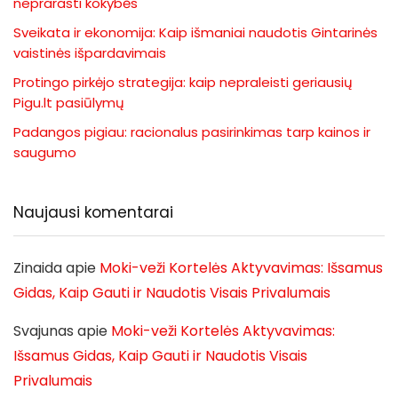
neprarasti kokybės
Sveikata ir ekonomija: Kaip išmaniai naudotis Gintarinės
vaistinės išpardavimais
Protingo pirkėjo strategija: kaip nepraleisti geriausių
Pigu.lt pasiūlymų
Padangos pigiau: racionalus pasirinkimas tarp kainos ir
saugumo
Naujausi komentarai
Zinaida
apie
Moki-veži Kortelės Aktyvavimas: Išsamus
Gidas, Kaip Gauti ir Naudotis Visais Privalumais
Svajunas
apie
Moki-veži Kortelės Aktyvavimas:
Išsamus Gidas, Kaip Gauti ir Naudotis Visais
Privalumais