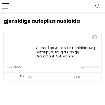
gjensidige autoplius nuolaida
Gjensidige Autoplius Nuolaida: Kaip
Sutaupyti Daugiau Pinigų
Draudžiant Automobilį
NUOLAIDOS
prieš 1 metai
0
0