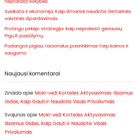
neprarasti kokybės
Sveikata ir ekonomija: Kaip išmaniai naudotis Gintarinės
vaistinės išpardavimais
Protingo pirkėjo strategija: kaip nepraleisti geriausių
Pigu.lt pasiūlymų
Padangos pigiau: racionalus pasirinkimas tarp kainos ir
saugumo
Naujausi komentarai
Zinaida
apie
Moki-veži Kortelės Aktyvavimas: Išsamus
Gidas, Kaip Gauti ir Naudotis Visais Privalumais
Svajunas
apie
Moki-veži Kortelės Aktyvavimas:
Išsamus Gidas, Kaip Gauti ir Naudotis Visais
Privalumais