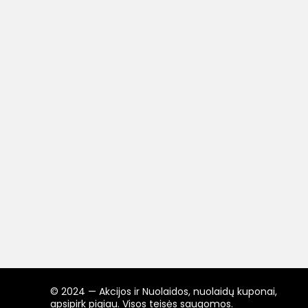
© 2024 — Akcijos ir Nuolaidos, nuolaidų kuponai,
apsipirk pigiau. Visos teisės saugomos.