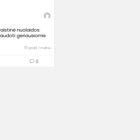
aistinė nuolaidos:
naudoti geriausiomis
?
prieš 1 metai
0