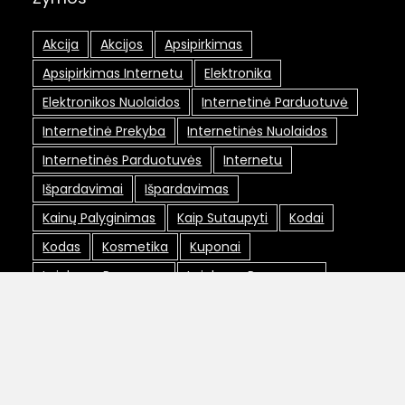
Akcija
Akcijos
Apsipirkimas
Apsipirkimas Internetu
Elektronika
Elektronikos Nuolaidos
Internetinė Parduotuvė
Internetinė Prekyba
Internetinės Nuolaidos
Internetinės Parduotuvės
Internetu
Išpardavimai
Išpardavimas
Kainų Palyginimas
Kaip Sutaupyti
Kodai
Kodas
Kosmetika
Kuponai
Lojalumo Programa
Lojalumo Programos
Maxima Nuolaidos
Nemokamas Pristatymas
Nuolaida
Nuolaidos
Nuolaidos Internetu
Nuolaidos Kodai
Nuolaidos Kodas
Nuolaidų Kodai
Nuolaidų Kortelė