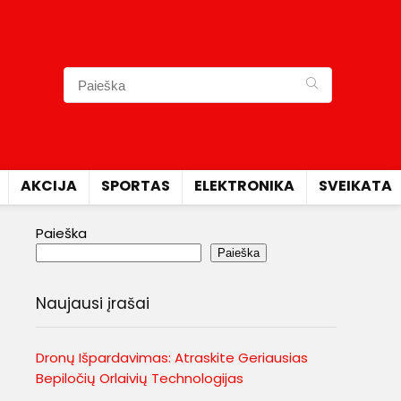
AKCIJA
SPORTAS
ELEKTRONIKA
SVEIKATA
Paieška
Paieška
Naujausi įrašai
Dronų Išpardavimas: Atraskite Geriausias
Bepiločių Orlaivių Technologijas