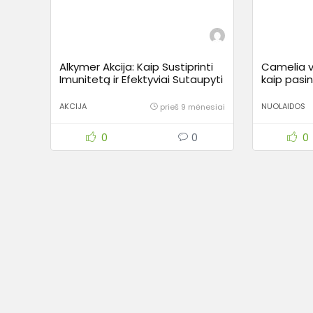
Alkymer Akcija: Kaip Sustiprinti
Camelia v
Imunitetą ir Efektyviai Sutaupyti
kaip pasi
Perkant?
akcijomis
AKCIJA
NUOLAIDOS
prieš 9 mėnesiai
0
0
0